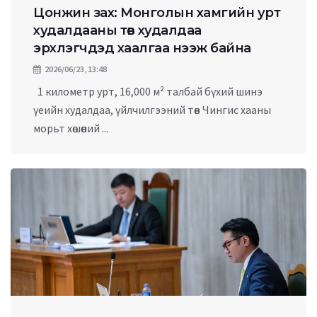
Цонжин зах: Монголын хамгийн урт
худалдааны төв худалдаа
эрхлэгчдэд хаалгаа нээж байна
2026/06/23, 13:48
1 километр урт, 16,000 м² талбай бүхий шинэ
үеийн худалдаа, үйлчилгээний төв Чингис хааны
морьт хөшөөний ...