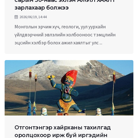
сарын 30-наас эхлэн АЖИЛ ХАЯЛТ
зарлахаар болжээ
2026/06/19, 14:44
Монголын эрчим хүч, геологи, уул уурхайн
үйлдвэрчний эвлэлийн холбооноос тэмцлийн
эцсийн хэлбэр болох ажил хаялтыг улс ...
Отгонтэнгэр хайрханы тахилгад
оролцохоор ирж буй иргэдийн