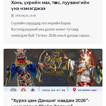
Хонь, үхрийн мах, төмс, луувангийн
үнэ нэмэгджээ
2026/06/26, 18:48
Сүүлийн саруудад гол нэрийн бараа
бүтээгдэхүүний үнэ долоо хоног тутамд
нэмэгдэж буй. Тэгвэл 2026 оны 6 дугаар сарын ...
“Хүрээ цам-Даншиг наадам 2026”-