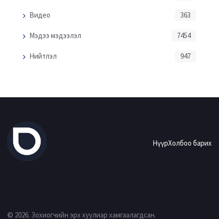
Видео
363
Мэдээ мэдээлэл
7454
Нийтлэл
947
Нүүр
Холбоо барих
© 2026. Зохиогчийн эрх хуулиар хамгаалагдсан.