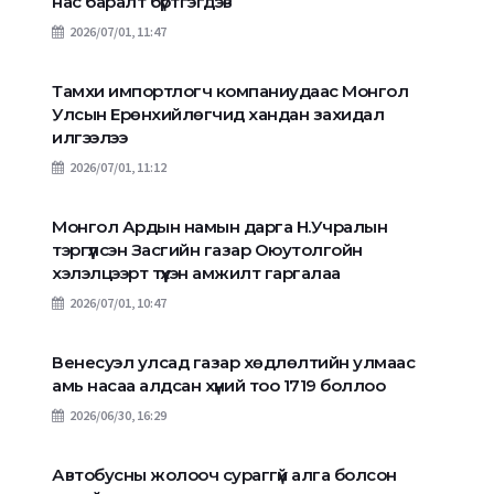
нас баралт бүртгэгдэв
2026/07/01, 11:47
Тамхи импортлогч компаниудаас Монгол
Улсын Ерөнхийлөгчид хандан захидал
илгээлээ
2026/07/01, 11:12
Монгол Ардын намын дарга Н.Учралын
тэргүүлсэн Засгийн газар Оюутолгойн
хэлэлцээрт түүхэн амжилт гаргалаа
2026/07/01, 10:47
Венесуэл улсад газар хөдлөлтийн улмаас
амь насаа алдсан хүний тоо 1719 боллоо
2026/06/30, 16:29
Автобусны жолооч сураггүй алга болсон