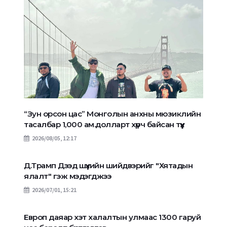
“Зун орсон цас” Монголын анхны мюзиклийн
тасалбар 1,000 ам.долларт хүрч байсан түүх
2026/08/05, 12:17
Д.Трамп Дээд шүүхийн шийдвэрийг "Хятадын
ялалт" гэж мэдэгджээ
2026/07/01, 15:21
Европ даяар хэт халалтын улмаас 1300 гаруй