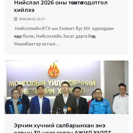
Нийслэл 2026 оны төсөвтөө тодотгол
хийлээ
2026/06/22, 15:57
Нийслэлийн ИТХ-ын Ээлжит бус XIII хуралдаан
өнөөдөр болж, Нийслэлийн Засаг дарга бөгөөд
Улаанбаатар хотын ...
Эрчим хүчний салбарынхан энэ