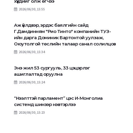
хүүхдийг олж өгчээ
2026/06/30, 15:55
Аж үйлдвэр, эрдэс баялгийн сайд
Г.Дамдинням "Рио Тинто" компанийн ТУЗ-
ийн дарга Доминик Бартонтой уулзаж,
Оюутолгой төслийн талаар санал солилцов
2026/06/30, 15:34
Энэ жил 53 сургууль, 33 цэцэрлэг
ашиглалтад оруулна
2026/06/30, 15:24
“Нээлттэй парламент” цэс И-Монголиа
системд шинээр нэвтэрлээ
2026/06/30, 15:23