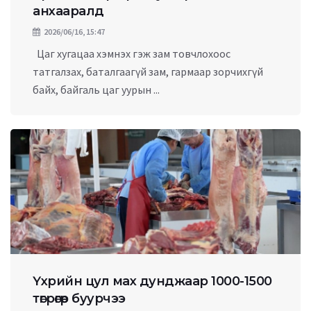
анхааралд
2026/06/16, 15:47
Цаг хугацаа хэмнэх гэж зам товчлохоос
татгалзах, баталгаагүй зам, гармаар зорчихгүй
байх, байгаль цаг уурын ...
Үхрийн цул мах дунджаар 1000-1500
төгрөгөөр буурчээ