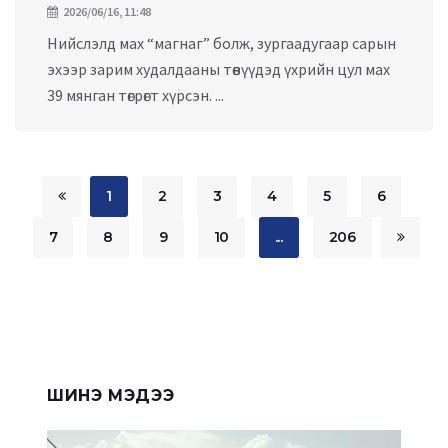
2026/06/16, 11:48
Нийслэлд мах “магнаг” болж, зургаадугаар сарын
эхээр зарим худалдааны төвүүдэд үхрийн цул мах
39 мянган төгрөгт хүрсэн. ...
1
2
3
4
5
6
7
8
9
10
...
206
ШИНЭ МЭДЭЭ