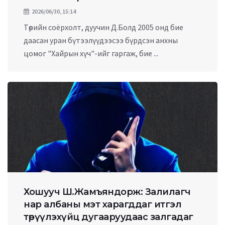
2026/06/30, 15:14
Төрийн соёрхолт, дуучин Д.Болд 2005 онд бие
даасан уран бүтээлүүдээсээ бүрдсэн анхны
цомог "Хайрын хүч"-ийг гаргаж, бие ...
Хошууч Ш.Жамъяндорж: Залилагч
нар албаны мэт харагддаг итгэл
төрүүлэхүйц дугааруудаас залгадаг