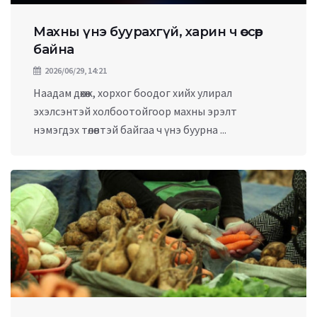
Махны үнэ буурахгүй, харин ч өссөөр
байна
2026/06/29, 14:21
Наадам дөхөж, хорхог боодог хийх улирал
эхэлсэнтэй холбоотойгоор махны эрэлт
нэмэгдэх төлөвтэй байгаа ч үнэ буурна ...