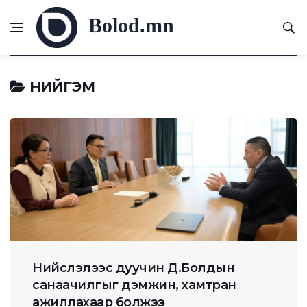
Bolod.mn
НИЙГЭМ
Нийслэлээс дуучин Д.Болдын
санаачилгыг дэмжин, хамтран
ажиллахаар болжээ