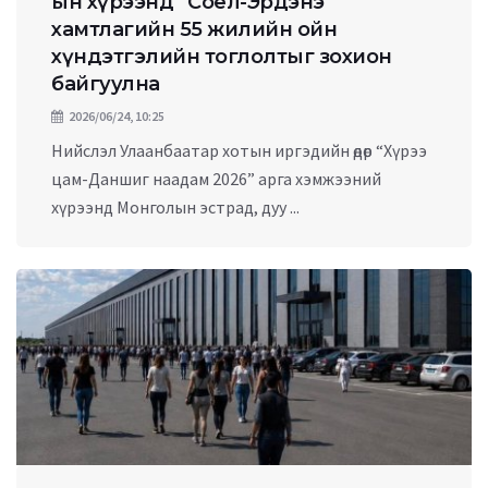
ын хүрээнд “Соёл-Эрдэнэ”
хамтлагийн 55 жилийн ойн
хүндэтгэлийн тоглолтыг зохион
байгуулна
2026/06/24, 10:25
Нийслэл Улаанбаатар хотын иргэдийн өдөр “Хүрээ
цам-Даншиг наадам 2026” арга хэмжээний
хүрээнд Монголын эстрад, дуу ...