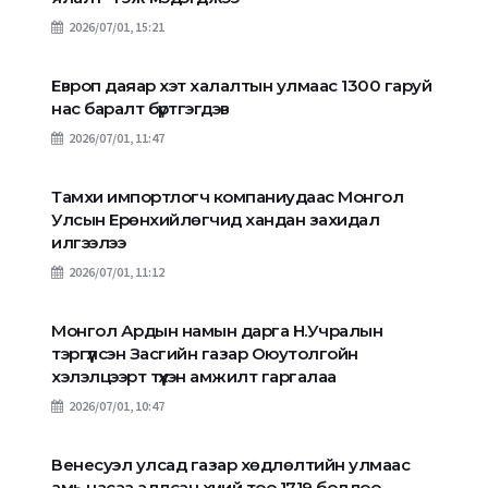
2026/07/01, 15:21
Европ даяар хэт халалтын улмаас 1300 гаруй
нас баралт бүртгэгдэв
2026/07/01, 11:47
Тамхи импортлогч компаниудаас Монгол
Улсын Ерөнхийлөгчид хандан захидал
илгээлээ
2026/07/01, 11:12
Монгол Ардын намын дарга Н.Учралын
тэргүүлсэн Засгийн газар Оюутолгойн
хэлэлцээрт түүхэн амжилт гаргалаа
2026/07/01, 10:47
Венесуэл улсад газар хөдлөлтийн улмаас
амь насаа алдсан хүний тоо 1719 боллоо