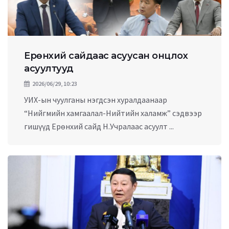
Ерөнхий сайдаас асуусан онцлох
асуултууд
2026/06/29, 10:23
УИХ-ын чуулганы нэгдсэн хуралдаанаар
“Нийгмийн хамгаалал-Нийтийн халамж” сэдвээр
гишүүд Ерөнхий сайд Н.Учралаас асуулт ...