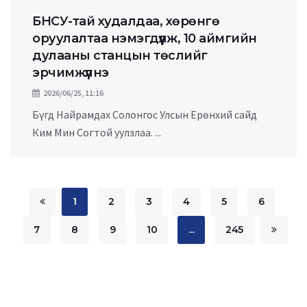
БНСУ-тай худалдаа, хөрөнгө
оруулалтаа нэмэгдүүлж, 10 аймгийн
дулааны станцын төслийг
эрчимжүүлнэ
2026/06/25, 11:16
Бүгд Найрамдах Солонгос Улсын Ерөнхий сайд
Ким Мин Согтой уулзлаа. ...
1
2
3
4
5
6
7
8
9
10
...
245