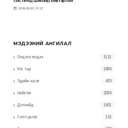
системд шинээр нэвтэрлээ
2026/06/30, 15:23
МЭДЭЭНИЙ АНГИЛАЛ
Онцлох мэдээ
3121
Улс төр
2450
Эдийн засаг
470
Нийгэм
2059
Дэлхийд
1601
Соёл урлаг
135