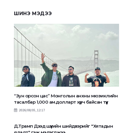
ШИНЭ МЭДЭЭ
“Зун орсон цас” Монголын анхны мюзиклийн
тасалбар 1,000 ам.долларт хүрч байсан түүх
2026/08/05, 12:17
Д.Трамп Дээд шүүхийн шийдвэрийг "Хятадын
ялалт" гэж мэдэгджээ