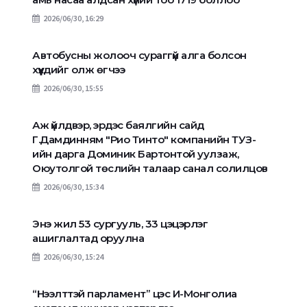
2026/06/30, 16:29
Автобусны жолооч сураггүй алга болсон
хүүхдийг олж өгчээ
2026/06/30, 15:55
Аж үйлдвэр, эрдэс баялгийн сайд
Г.Дамдинням "Рио Тинто" компанийн ТУЗ-
ийн дарга Доминик Бартонтой уулзаж,
Оюутолгой төслийн талаар санал солилцов
2026/06/30, 15:34
Энэ жил 53 сургууль, 33 цэцэрлэг
ашиглалтад оруулна
2026/06/30, 15:24
“Нээлттэй парламент” цэс И-Монголиа