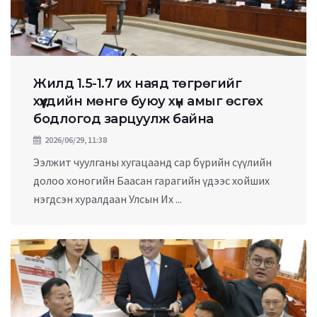
Жилд 1.5-1.7 их наяд төгрөгийг
хүүхдийн мөнгө буюу хүн амыг өсгөх
бодлогод зарцуулж байна
2026/06/29, 11:38
Ээлжит чуулганы хугацаанд сар бүрийн сүүлийн
долоо хоногийн Баасан гарагийн үдээс хойших
нэгдсэн хуралдаан Улсын Их ...