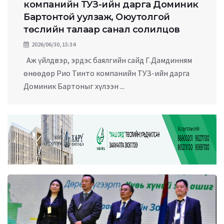
компанийн ТУЗ-ийн дарга Доминик
Бартонтой уулзаж, Оюутолгой
төслийн талаар санал солилцов
2026/06/30, 15:34
Аж үйлдвэр, эрдэс баялгийн сайд Г.Дамдинням
өнөөдөр Рио Тинто компанийн ТУЗ-ийн дарга
Доминик Бартоныг хүлээн ...