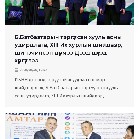
Б.Батбаатарын тэргүүлсэн хууль ёсны
удирдлага, XIII Их хурлын шийдвэр,
шинэчилсэн дүрмээ Дээд шүүхэд
хүргүүллээ
2026/06/30, 12:32
ИЗНН дотоод зөрүүтэй асуудлаа нэг мөр
шийдвэрлэж, Б.Батбаатарын тэргүүлсэн хууль
ёсны удирдлага, XIII Их хурлын шийдвэр, ...