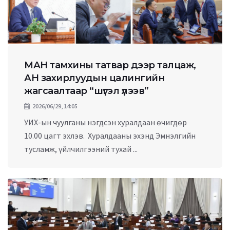
МАН тамхины татвар дээр талцаж,
АН захирлуудын цалингийн
жагсаалтаар “шүгэл үлээв”
2026/06/29, 14:05
УИХ-ын чуулганы нэгдсэн хуралдаан өчигдөр
10.00 цагт эхлэв. Хуралдааны эхэнд Эмнэлгийн
тусламж, үйлчилгээний тухай ...