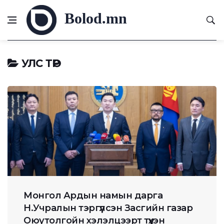
Bolod.mn
УЛС ТӨР
Монгол Ардын намын дарга
Н.Учралын тэргүүлсэн Засгийн газар
Оюутолгойн хэлэлцээрт түүхэн