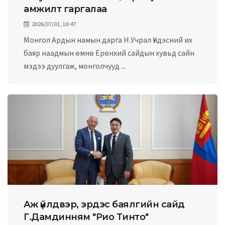
амжилт гаргалаа
2026/07/01, 10:47
Монгол Ардын намын дарга Н.Учрал Үндэсний их
баяр наадмын өмнө Ерөнхий сайдын хувьд сайн
мэдээ дуулгаж, монголчууд ...
Аж үйлдвэр, эрдэс баялгийн сайд
Г.Дамдинням "Рио Тинто"