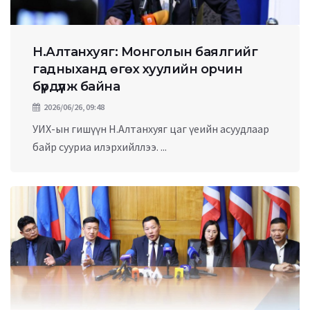
Н.Алтанхуяг: Монголын баялгийг
гадныханд өгөх хуулийн орчин
бүрдүүлж байна
2026/06/26, 09:48
УИХ-ын гишүүн Н.Алтанхуяг цаг үеийн асуудлаар
байр сууриа илэрхийллээ. ...