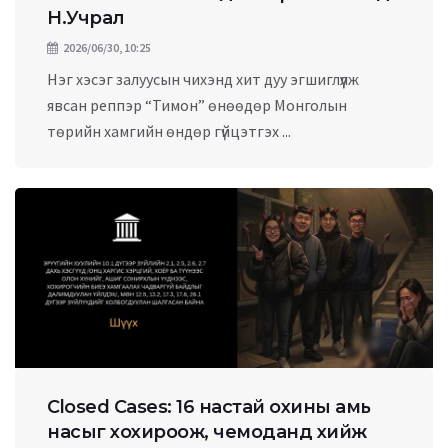
Н.Учрал
2026/06/30, 10:25
Нэг хэсэг залуусын чихэнд хит дуу эгшиглүүлж
явсан реппэр “Тимон” өнөөдөр Монголын
төрийн хамгийн өндөр гүйцэтгэх ...
Closed Cases: 16 настай охины амь
насыг хохироож, чемоданд хийж