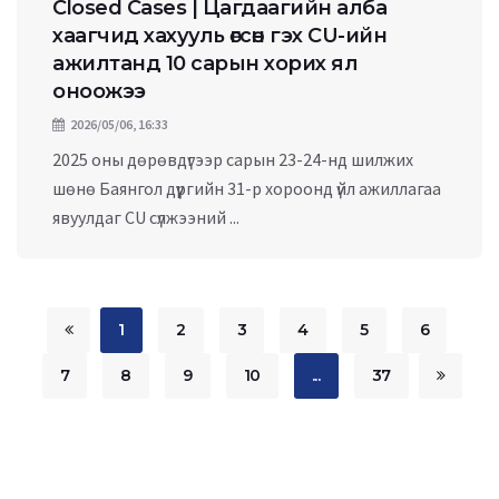
Closed Cases | Цагдаагийн алба
хаагчид хахууль өгсөн гэх CU-ийн
ажилтанд 10 сарын хорих ял
оноожээ
2026/05/06, 16:33
2025 оны дөрөвдүгээр сарын 23-24-нд шилжих
шөнө Баянгол дүүргийн 31-р хороонд үйл ажиллагаа
явуулдаг CU сүлжээний ...
1
2
3
4
5
6
7
8
9
10
...
37