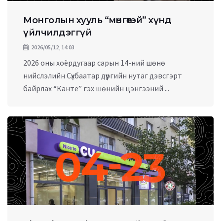
Монголын хууль “мөнгөтэй” хүнд
үйлчилдэггүй
2026/05/12, 14:03
2026 оны хоёрдугаар сарын 14-ний шөнө
нийслэлийн Сүхбаатар дүүргийн нутаг дэвсгэрт
байрлах “Канте” гэх шөнийн цэнгээний ...