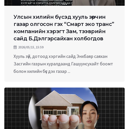
Улсын хилийн бүсэд хууль зөрчин
газар олгосон гэх “Смарт эко транс”
компанийн хэрэгт Зам, тээврийн
сайд Б.Дэлгэрсайхан холбогдов
2026/05/15, 15:59
Хууль зүй, дотоод хэргийн сайд Энхбаяр саяхан
Засгийн газрын хуралдаанд Гашуунсухайт боомт
болон хилийн бүс дэх газар ...