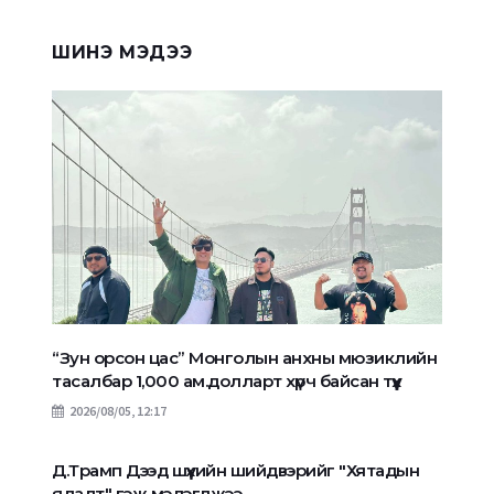
ШИНЭ МЭДЭЭ
“Зун орсон цас” Монголын анхны мюзиклийн
тасалбар 1,000 ам.долларт хүрч байсан түүх
2026/08/05, 12:17
Д.Трамп Дээд шүүхийн шийдвэрийг "Хятадын
ялалт" гэж мэдэгджээ