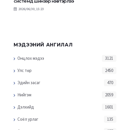
системд шинээр нэвтэрлээ
2026/06/30, 15:23
МЭДЭЭНИЙ АНГИЛАЛ
Онцлох мэдээ
3121
Улс төр
2450
Эдийн засаг
470
Нийгэм
2059
Дэлхийд
1601
Соёл урлаг
135