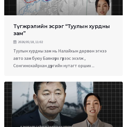
Түгжрэлийн эсрэг “Туулын хурдны
зам”
2026/05/18, 11:02
Туулын хурдны зам нь Налайхын дөрвөн эгнээ
авто зам буюу Баянзүрх гүүрээс эхэлж ,
Сонгинохайрхан дүүргийн нутагт орших ...