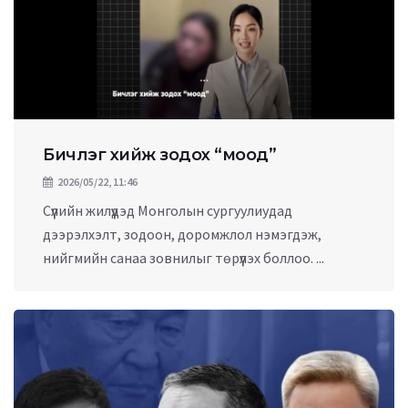
Бичлэг хийж зодох “моод”
2026/05/22, 11:46
Сүүлийн жилүүдэд Монголын сургуулиудад
дээрэлхэлт, зодоон, доромжлол нэмэгдэж,
нийгмийн санаа зовнилыг төрүүлэх боллоо. ...