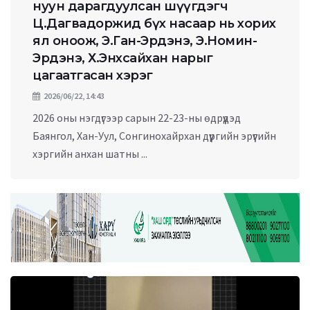
нуун дарагдуулсан шүүгдэгч
Ц.Дагвадоржид бүх насаар нь хорих
ял оноож, Э.Ган-Эрдэнэ, Э.Номин-
Эрдэнэ, Х.Энхсайхан нарыг
цагаатгасан хэрэг
2026/06/22, 14:43
2026 оны нэгдүгээр сарын 22-23-ны өдрүүдэд
Баянгол, Хан-Уул, Сонгинохайрхан дүүргийн эрүүгийн
хэргийн анхан шатны ...