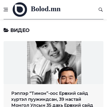
Bolod.mn
ВИДЕО
Рэппэр “Тимон”-оос Ерөнхий сайд
хүртэл пуужиндсан, 39 настай
Монгол Улсын 35 дахь Ерөнхий сайд