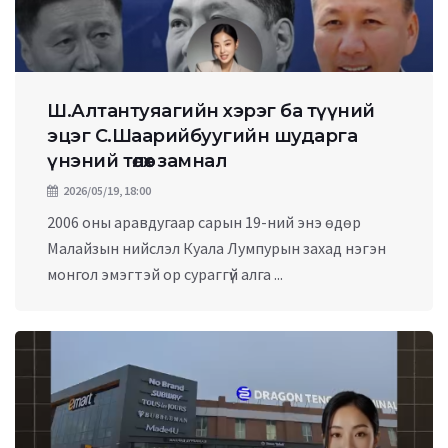
Ш.Алтантуяагийн хэрэг ба түүний
эцэг С.Шаарийбуугийн шударга
үнэний төлөөх замнал
2026/05/19, 18:00
2006 оны аравдугаар сарын 19-ний энэ өдөр
Малайзын нийслэл Куала Лумпурын захад нэгэн
монгол эмэгтэй ор сураггүй алга ...