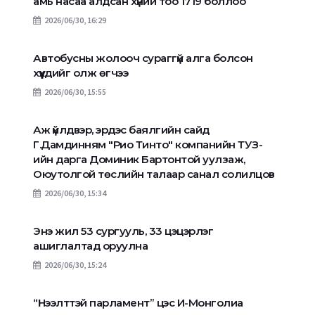
амь насаа алдсан хүний тоо 1719 боллоо
2026/06/30, 16:29
Автобусны жолооч сураггүй алга болсон
хүүхдийг олж өгчээ
2026/06/30, 15:55
Аж үйлдвэр, эрдэс баялгийн сайд
Г.Дамдинням "Рио Тинто" компанийн ТУЗ-
ийн дарга Доминик Бартонтой уулзаж,
Оюутолгой төслийн талаар санал солилцов
2026/06/30, 15:34
Энэ жил 53 сургууль, 33 цэцэрлэг
ашиглалтад оруулна
2026/06/30, 15:24
“Нээлттэй парламент” цэс И-Монголиа