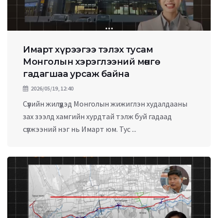
Имарт хүрээгээ тэлэх тусам
Монголын хэрэглээний мөнгө
гадагшаа урсаж байна
2026/05/19, 12:40
Сүүлийн жилүүдэд Монголын жижиглэн худалдааны
зах зээлд хамгийн хурдтай тэлж буй гадаад
сүлжээний нэг нь Имарт юм. Тус ...