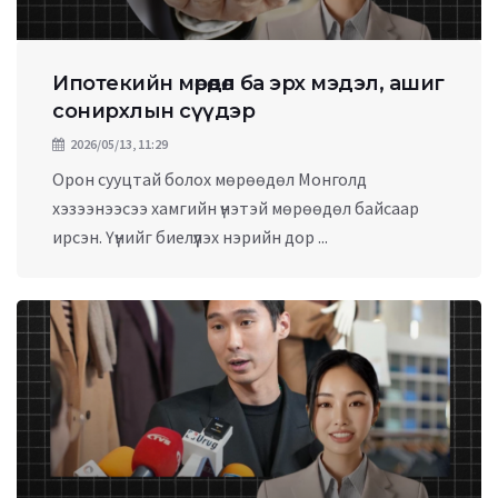
Ипотекийн мөрөөдөл ба эрх мэдэл, ашиг
сонирхлын сүүдэр
2026/05/13, 11:29
Орон сууцтай болох мөрөөдөл Монголд
хэзээнээсээ хамгийн үнэтэй мөрөөдөл байсаар
ирсэн. Үүнийг биелүүлэх нэрийн дор ...