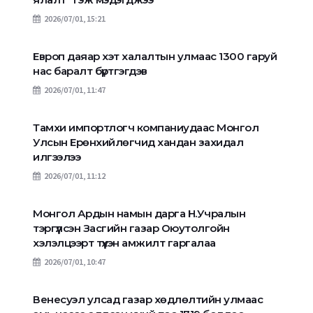
2026/07/01, 15:21
Европ даяар хэт халалтын улмаас 1300 гаруй
нас баралт бүртгэгдэв
2026/07/01, 11:47
Тамхи импортлогч компаниудаас Монгол
Улсын Ерөнхийлөгчид хандан захидал
илгээлээ
2026/07/01, 11:12
Монгол Ардын намын дарга Н.Учралын
тэргүүлсэн Засгийн газар Оюутолгойн
хэлэлцээрт түүхэн амжилт гаргалаа
2026/07/01, 10:47
Венесуэл улсад газар хөдлөлтийн улмаас