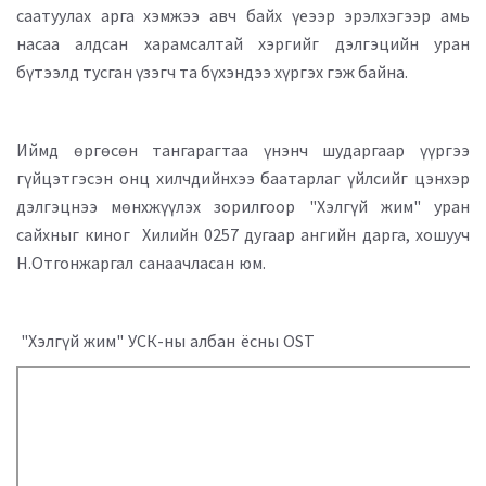
саатуулах арга хэмжээ авч байх үеээр эрэлхэгээр амь
насаа алдсан харамсалтай хэргийг дэлгэцийн уран
бүтээлд тусган үзэгч та бүхэндээ хүргэх гэж байна.
Иймд өргөсөн тангарагтаа үнэнч шударгаар үүргээ
гүйцэтгэсэн онц хилчдийнхээ баатарлаг үйлсийг цэнхэр
дэлгэцнээ мөнхжүүлэх зорилгоор "Хэлгүй жим" уран
сайхныг киног Хилийн 0257 дугаар ангийн дарга, хошууч
Н.Отгонжаргал санаачласан юм.
"Хэлгүй жим" УСК-ны албан ёсны OST