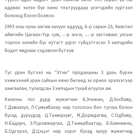
өдрөөс эхлэн бүх кино театруудаар үзэгчдийн хүртээл
болоход бэлэн болжээ.
1993 оны зуны аагим халуун өдрүүд, 6-р сарын 23, Хөвсгөл
аймгийн Цагаан-Үүр сум, ...-р анги, .....-р заставаас улсын
торгон хилийн бүс нутагт үүрэг гүйцэтгэсэн 3 хилчдийн
бодит явдлаас сэдэвлэн бүтээв.
Тус уран бүтээл нь "Этик" продакшны 3 дахь бүрэн
хэмжээний уран сайхын кино бөгөөд эх орноо эрэлхэгээр
хамгаалан, тулалдсан 3 хилчдын тухай өгүүлэх аж.
Киноны гол дүрд жүжигчин А.Энхжин, Д.Хосбаяр,
Г.Даваазул, Л.Сумъябазар нар тоголсон бол туслах болон
бусад дүрүүдэд Ц.Төмөрхуяг, М.Дорждагва, С.Одбаяр,
Н.Бадарч, Э.Пүрэвжаргал, Д.Төмөрбаатар, Б.Баянмөнх,
Б.Одгэрэл, Д.Цэцэг нар зэрэг бусад залуу жүжигчид