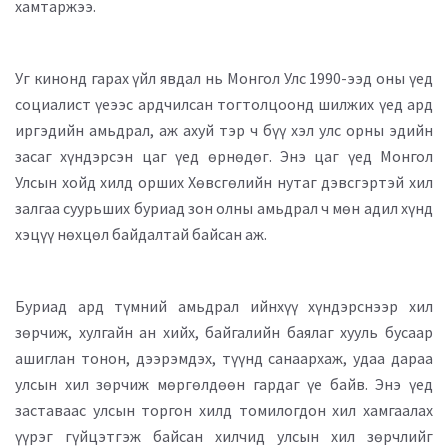
хамтаржээ.
Уг кинонд гарах үйл явдал нь Монгол Улс 1990-ээд оны үед
социалист үеээс ардчилсан тогтолцоонд шилжих үед ард
иргэдийн амьдрал, аж ахуй тэр ч бүү хэл улс орны эдийн
засаг хүндэрсэн цаг үед өрнөдөг. Энэ цаг үед Монгол
Улсын хойд хилд орших Хөвсгөлийн нутаг дэвсгэртэй хил
залгаа суурьших буриад зон олны амьдрал ч мөн адил хүнд
хэцүү нөхцөл байдалтай байсан аж.
Буриад ард түмний амьдрал ийнхүү хүндэрснээр хил
зөрчиж, хулгайн ан хийх, байгалийн баялаг хууль бусаар
ашиглан тонон, дээрэмдэх, түүнд санаархаж, удаа дараа
улсын хил зөрчиж мөргөлдөөн гардаг үе байв. Энэ үед
заставаас улсын торгон хилд томилогдон хил хамгаалах
үүрэг гүйцэтгэж байсан хилчид улсын хил зөрчлийг