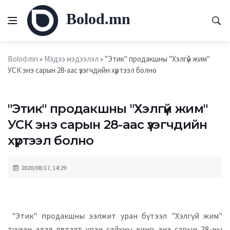
Bolod.mn
Bolod.mn
»
Мэдээ мэдээлэл
» "Этик" продакшны "Хэлгүй жим"
УСК энэ сарын 28-аас үзэгчдийн хүртээл болно
"Этик" продакшны "Хэлгүй жим"
УСК энэ сарын 28-аас үзэгчдийн
хүртээл болно
2020/08/17, 14:29
"Этик" продакшны ээлжит уран бүтээл "Хэлгүй жим"
түүхэн адал явдалт уран сайхны кино энэ сарын 28-ны