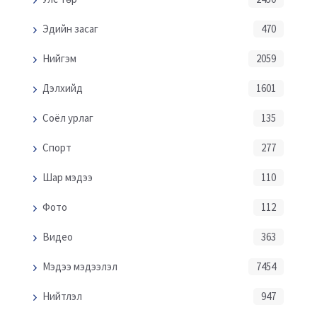
Эдийн засаг
470
Нийгэм
2059
Дэлхийд
1601
Соёл урлаг
135
Спорт
277
Шар мэдээ
110
Фото
112
Видео
363
Мэдээ мэдээлэл
7454
Нийтлэл
947