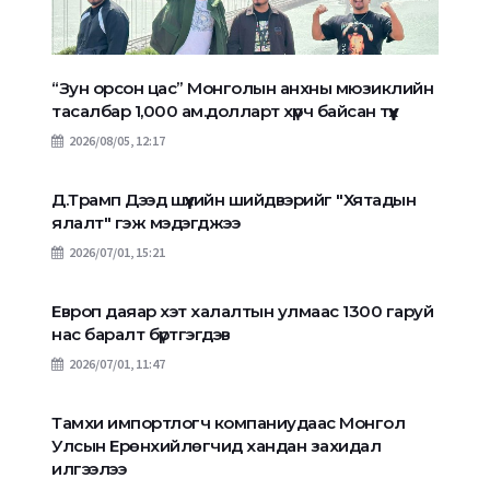
“Зун орсон цас” Монголын анхны мюзиклийн
тасалбар 1,000 ам.долларт хүрч байсан түүх
2026/08/05, 12:17
Д.Трамп Дээд шүүхийн шийдвэрийг "Хятадын
ялалт" гэж мэдэгджээ
2026/07/01, 15:21
Европ даяар хэт халалтын улмаас 1300 гаруй
нас баралт бүртгэгдэв
2026/07/01, 11:47
Тамхи импортлогч компаниудаас Монгол
Улсын Ерөнхийлөгчид хандан захидал
илгээлээ