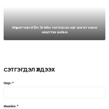
Жүжигчин И Ён Эгийн тоглосон нэг ангит кино
нээлтээ хийнэ
СЭТГЭГДЭЛ ҮЛДЭЭХ
Нэр: *
Имэйл: *