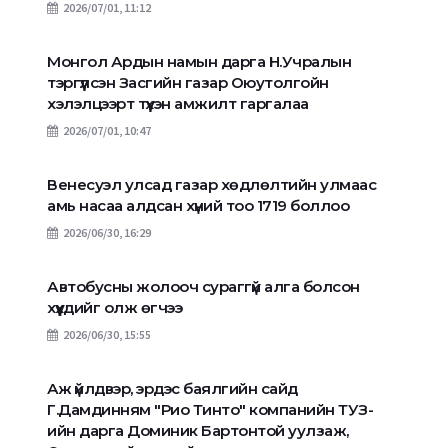
2026/07/01, 11:12
Монгол Ардын намын дарга Н.Учралын
тэргүүлсэн Засгийн газар Оюутолгойн
хэлэлцээрт түүхэн амжилт гаргалаа
2026/07/01, 10:47
Венесуэл улсад газар хөдлөлтийн улмаас
амь насаа алдсан хүний тоо 1719 боллоо
2026/06/30, 16:29
Автобусны жолооч сураггүй алга болсон
хүүхдийг олж өгчээ
2026/06/30, 15:55
Аж үйлдвэр, эрдэс баялгийн сайд
Г.Дамдинням "Рио Тинто" компанийн ТУЗ-
ийн дарга Доминик Бартонтой уулзаж,