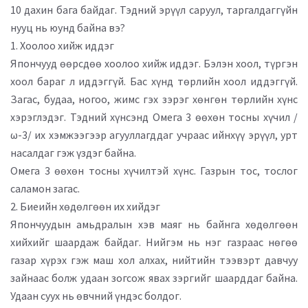
10 дахин бага байдаг. Тэдний эрүүл саруул, таргалдаггүйн
нууц нь юунд байна вэ?
1. Хоолоо хийж иддэг
Япончууд өөрсдөө хоолоо хийж иддэг. Бэлэн хоол, түргэн
хоол бараг л иддэггүй. Бас хүнд төрлийн хоол иддэггүй.
Загас, будаа, ногоо, жимс гэх зэрэг хөнгөн төрлийн хүнс
хэрэглэдэг. Тэдний хүнсэнд Омега 3 өөхөн тосны хүчил /
ω-3/ их хэмжээгээр агууллагддаг учраас ийнхүү эрүүл, урт
насалдаг гэж үздэг байна.
Омега 3 өөхөн тосны хүчилтэй хүнс. Газрын тос, тослог
саламон загас.
2. Биеийн хөдөлгөөн их хийдэг
Япончуудын амьдралын хэв маяг нь байнга хөдөлгөөн
хийхийг шаардаж байдаг. Нийгэм нь нэг газраас нөгөө
газар хүрэх гэж маш хол алхах, нийтийн тээвэрт давчуу
зайнаас болж удаан зогсож явах зэргийг шаарддаг байна.
Удаан суух нь өвчний үндэс болдог.