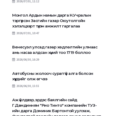
2026/07/01, 11:12
Монгол Ардын намын дарга Н.Учралын
тэргүүлсэн Засгийн газар Оюутолгойн
хэлэлцээрт түүхэн амжилт гаргалаа
2026/07/01, 10:47
Венесуэл улсад газар хөдлөлтийн улмаас
амь насаа алдсан хүний тоо 1719 боллоо
2026/06/30, 16:29
Автобусны жолооч сураггүй алга болсон
хүүхдийг олж өгчээ
2026/06/30, 15:55
Аж үйлдвэр, эрдэс баялгийн сайд
Г.Дамдинням "Рио Тинто" компанийн ТУЗ-
ийн дарга Доминик Бартонтой уулзаж,