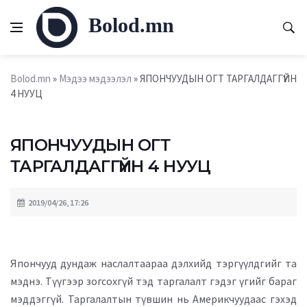
Bolod.mn
Bolod.mn
»
Мэдээ мэдээлэл
» ЯПОНЧУУДЫН ОГТ ТАРГАЛДАГГҮЙН
4 НУУЦ
ЯПОНЧУУДЫН ОГТ
ТАРГАЛДАГГҮЙН 4 НУУЦ
2019/04/26, 17:26
Япончууд дундаж наслалтаараа дэлхийд тэргүүлдгийг та
мэднэ. Түүгээр зогсохгүй тэд таргалалт гэдэг үгийг бараг
мэддэггүй. Таргалалтын түвшин нь Америкчуудаас гэхэд