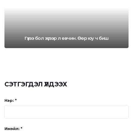
Гүзээ бол зүгээр л өвчин. Өөр юу ч биш
СЭТГЭГДЭЛ ҮЛДЭЭХ
Нэр: *
Имэйл: *