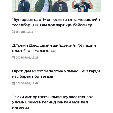
“Зун орсон цас” Монголын анхны мюзиклийн
тасалбар 1,000 ам.долларт хүрч байсан түүх
ӨЧИГДӨР, 12:17
Д.Трамп Дээд шүүхийн шийдвэрийг "Хятадын
ялалт" гэж мэдэгджээ
2026/07/01, 15:21
Европ даяар хэт халалтын улмаас 1300 гаруй
нас баралт бүртгэгдэв
2026/07/01, 11:47
Тамхи импортлогч компаниудаас Монгол
Улсын Ерөнхийлөгчид хандан захидал
илгээлээ