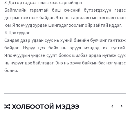
3. Дотор гэдсээ гэмтэхээс сэргийлдэг
Байгалийн гаралтай биш хүнсний бүтээгдэхүүн гэдэс
дотрыг гэмтээж байдаг. Энэ нь таргалалтын гол шалтгаан
юм. Япончууд хурдан шингэдэг хоолыг ойр зайтай иддэг.
4. Цэх суудаг
Сандал дээр удаан суух нь хүний биеийн булчинг гэмтээж
байдаг. Нуруу цэх байх нь эрүүл мэндэд их тустай.
Япончуудын үндсэн суулт болох шилбээ ардаа нугалж суух
нь нурууг цэх байлгадаг. Энэ нь эрүүл байхын бас нэг үндэс
болно.
ХОЛБООТОЙ МЭДЭЭ