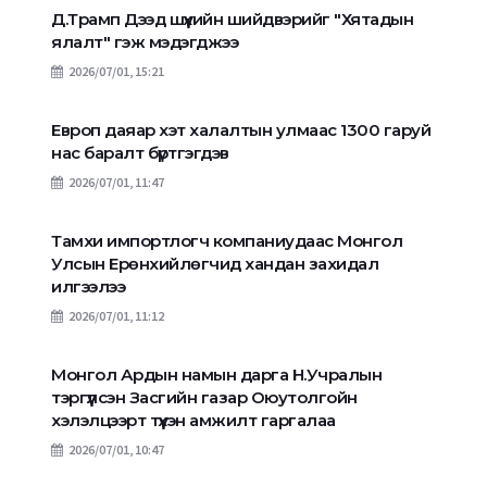
Д.Трамп Дээд шүүхийн шийдвэрийг "Хятадын
ялалт" гэж мэдэгджээ
2026/07/01, 15:21
Европ даяар хэт халалтын улмаас 1300 гаруй
нас баралт бүртгэгдэв
2026/07/01, 11:47
Тамхи импортлогч компаниудаас Монгол
Улсын Ерөнхийлөгчид хандан захидал
илгээлээ
2026/07/01, 11:12
Монгол Ардын намын дарга Н.Учралын
тэргүүлсэн Засгийн газар Оюутолгойн
хэлэлцээрт түүхэн амжилт гаргалаа
2026/07/01, 10:47