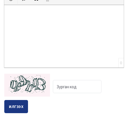
Emoticons
Insert hidden text
Insert Quote
Insert spoiler
0
ИЛГЭЭХ