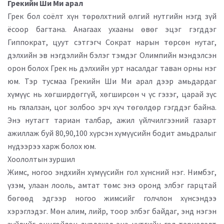
Грекийн Ши Ми арал
Грек бол соёлт хүн төрөлхтний өлгий нутгийн нэгд зүй
ёсоор багтана. Анагаах ухааны өвөг эцэг гэгддэг
Гиппократ, цуут сэтгэгч Сократ нарын төрсөн нутаг,
дэлхийн эв нэгдэлийн бэлэг тэмдэг Олимпийн мэндэлсэн
орон болох Грек нь дэлхийн урт насалдаг таван орны нэг
юм. Тэр тусмаа Грекийн Ши Ми арал дээр амьдардаг
хүмүүс нь хөгширдөггүй, хөгширсөн ч үс гэзэг, царай зүс
нь гялалзан, цог золбоо эрч хүч төгөлдөр гэгддэг байна.
Энэ нутагт тариан талбар, ажил үйлчилгээний газарт
ажиллаж буй 80,90,100 хүрсэн хүмүүсийн бодит амьдралыг
нүдээрээ харж болох юм.
Хоололтын зуршил
Жимс, ногоо эндхийн хүмүүсийн гол хүнсний нэг. Нимбэг,
үзэм, улаан лооль, амтат төмс энэ оронд элбэг гарцтай
бөгөөд эдгээр ногоо жимсийг голчлон хүнсэндээ
хэрэглэдэг. Мөн алим, лийр, тоор элбэг байдаг, энд нэгэн