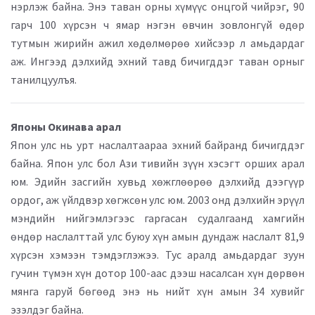
нэрлэж байна. Энэ таван орны хүмүүс онцгой чийрэг, 90
гарч 100 хүрсэн ч ямар нэгэн өвчин зовлонгүй өдөр
тутмын жирийн ажил хөдөлмөрөө хийсээр л амьдардаг
аж. Ингээд дэлхийд эхний тавд бичигддэг таван орныг
танилцуулъя.
Японы Окинава арал
Япон улс нь урт наслалтаараа эхний байранд бичигддэг
байна. Япон улс бол Ази тивийн зүүн хэсэгт орших арал
юм. Эдийн засгийн хувьд хөжглөөрөө дэлхийд дээгүүр
ордог, аж үйлдвэр хөгжсөн улс юм. 2003 онд дэлхийн эрүүл
мэндийн нийгэмлэгээс гаргасан судалгаанд хамгийн
өндөр наслалттай улс буюу хүн амын дундаж наслалт 81,9
хүрсэн хэмээн тэмдэглэжээ. Тус аралд амьдардаг зуун
гучин түмэн хүн дотор 100-аас дээш насалсан хүн дөрвөн
мянга гаруй бөгөөд энэ нь нийт хүн амын 34 хувийг
эзэлдэг байна.