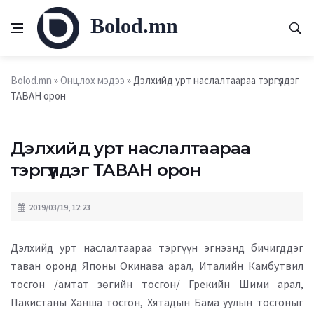
Bolod.mn
Bolod.mn
»
Онцлох мэдээ
» Дэлхийд урт наслалтаараа тэргүүлдэг
ТАВАН орон
Дэлхийд урт наслалтаараа
тэргүүлдэг ТАВАН орон
2019/03/19, 12:23
Дэлхийд урт наслалтаараа тэргүүн эгнээнд бичигддэг
таван оронд Японы Окинава арал, Италийн Камбутвил
тосгон /амтат зөгийн тосгон/ Грекийн Шими арал,
Пакистаны Ханша тосгон, Хятадын Бама уулын тосгоныг