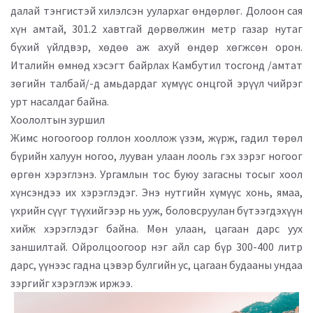
далай тэнгистэй хилэлсэн уулархаг өндөрлөг. Долоон сая
хүн амтай, 301.2 хавтгай дөрвөлжин метр газар нутаг
бүхий үйлдвэр, хөдөө аж ахуй өндөр хөгжсөн орон.
Италийн өмнөд хэсэгт байрлах Камбутил тосгонд /амтат
зөгийн талбай/-д амьдардаг хүмүүс онцгой эрүүл чийрэг
урт насалдаг байна.
Хоололтын зуршил
Жимс ногоогоор голлон хооллож үзэм, жүрж, гадил төрөл
бүрийн халуун ногоо, лууван улаан лооль гэх зэрэг ногоог
өргөн хэрэглэнэ. Ургамлын тос буюу загасны тосыг хоол
хүнсэндээ их хэрэглэдэг. Энэ нутгийн хүмүүс хонь, ямаа,
үхрийн сүүг түүхийгээр нь ууж, боловсруулан бүтээгдэхүүн
хийж хэрэглэдэг байна. Мөн улаан, цагаан дарс уух
заншилтай. Ойролцоогоор нэг айл сар бүр 300-400 литр
дарс, үүнээс гадна цэвэр булгийн ус, цагаан будааны ундаа
зэргийг хэрэглэж иржээ.