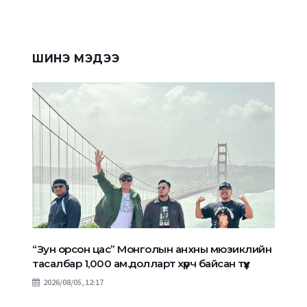
ШИНЭ МЭДЭЭ
“Зун орсон цас” Монголын анхны мюзиклийн
тасалбар 1,000 ам.долларт хүрч байсан түүх
2026/08/05, 12:17