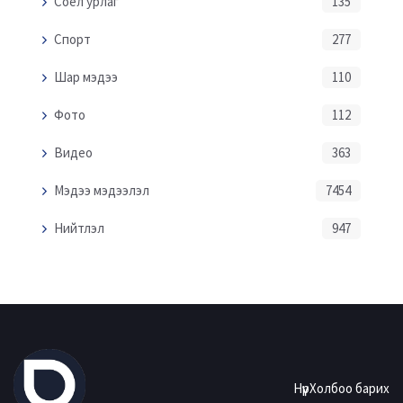
Соёл урлаг
135
Спорт
277
Шар мэдээ
110
Фото
112
Видео
363
Мэдээ мэдээлэл
7454
Нийтлэл
947
Нүүр
Холбоо барих