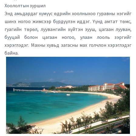
Хоололтын зуршил
Энд амьдардаг хүмүүс өдрийн хоолныхоо гуравны нэгийг
шинэ ногоо жимсээр бүрдүүлэн иддэг. Үүнд амтат төмс,
гуагийн төрөл, луувангийн хүйтэн зууш, цагаан лууван,
бууцай болон цагаан ногоо, улаан лооль зэргийг
хэрэглэдэг. Махны хувьд загасны мах голчлон хэрэглэдэг
байна.