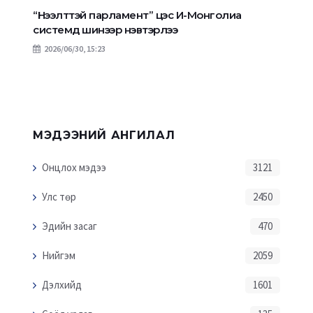
“Нээлттэй парламент” цэс И-Монголиа
системд шинээр нэвтэрлээ
2026/06/30, 15:23
МЭДЭЭНИЙ АНГИЛАЛ
Онцлох мэдээ
3121
Улс төр
2450
Эдийн засаг
470
Нийгэм
2059
Дэлхийд
1601