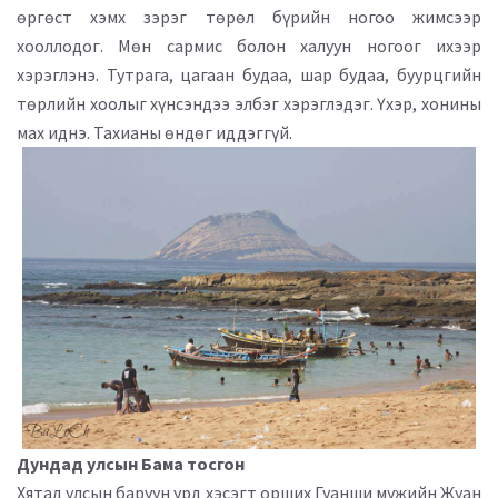
өргөст хэмх зэрэг төрөл бүрийн ногоо жимсээр
хооллодог. Мөн сармис болон халуун ногоог ихээр
хэрэглэнэ. Тутрага, цагаан будаа, шар будаа, буурцгийн
төрлийн хоолыг хүнсэндээ элбэг хэрэглэдэг. Үхэр, хонины
мах иднэ. Тахианы өндөг иддэггүй.
Дундад улсын Бама тосгон
Хятад улсын баруун урд хэсэгт орших Гуанши мужийн Жуан