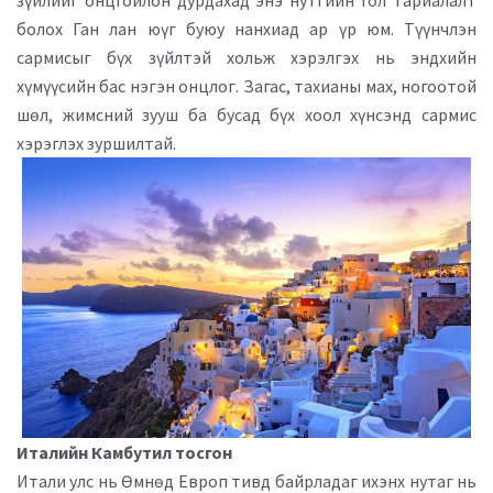
зүйлийг онцгойлон дурдахад энэ нутгийн гол тариалалт
болох Ган лан юүг буюу нанхиад ар үр юм. Түүнчлэн
сармисыг бүх зүйлтэй хольж хэрэлгэх нь эндхийн
хүмүүсийн бас нэгэн онцлог. Загас, тахианы мах, ногоотой
шөл, жимсний зууш ба бусад бүх хоол хүнсэнд сармис
хэрэглэх зуршилтай.
Италийн Камбутил тосгон
Итали улс нь Өмнөд Европ тивд байрладаг ихэнх нутаг нь