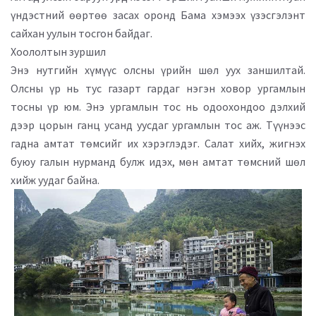
үндэстний өөртөө засах оронд Бама хэмээх үзэсгэлэнт
сайхан уулын тосгон байдаг.
Хоололтын зуршил
Энэ нутгийн хүмүүс олсны үрийн шөл уух заншилтай.
Олсны үр нь тус газарт гардаг нэгэн ховор ургамлын
тосны үр юм. Энэ ургамлын тос нь одоохондоо дэлхий
дээр цорын ганц усанд уусдаг ургамлын тос аж. Түүнээс
гадна амтат төмсийг их хэрэглэдэг. Салат хийх, жигнэх
буюу галын нурманд булж идэх, мөн амтат төмсний шөл
хийж уудаг байна.