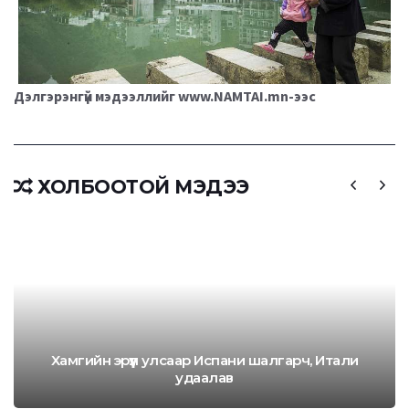
Дэлгэрэнгүй мэдээллийг www.NAMTAI.mn-ээс
ХОЛБООТОЙ МЭДЭЭ
Хамгийн эрүүл улсаар Испани шалгарч, Итали
удаалав