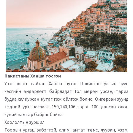
Пакистаны Ханша тосгон
Үзэсгэлэнт сайхан Ханша нутаг Пакистан улсын зүүн
хэсгийн өндөрлөгт байрладаг. Гол мөрөн урсан, тариа
будаа халиурсан нутаг гэж ойлгож болно. Өнгөрсөн зуунд
тэдний урт наслалт 150,140,106 зэрэг 100 давсан олон
хүний намтар байдаг байна.
Хоололтын зуршил
Тоорын ургац элбэгтэй, алим, амтат төмс, лууван, үзэм,