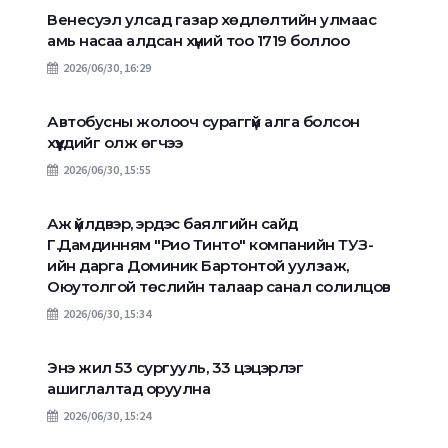
Венесуэл улсад газар хөдлөлтийн улмаас
амь насаа алдсан хүний тоо 1719 боллоо
2026/06/30, 16:29
Автобусны жолооч сураггүй алга болсон
хүүхдийг олж өгчээ
2026/06/30, 15:55
Аж үйлдвэр, эрдэс баялгийн сайд
Г.Дамдинням "Рио Тинто" компанийн ТУЗ-
ийн дарга Доминик Бартонтой уулзаж,
Оюутолгой төслийн талаар санал солилцов
2026/06/30, 15:34
Энэ жил 53 сургууль, 33 цэцэрлэг
ашиглалтад оруулна
2026/06/30, 15:24