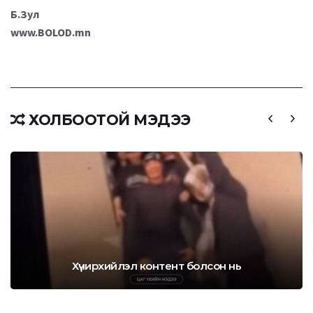
Б.Зул
www.BOLOD.mn
ХОЛБООТОЙ МЭДЭЭ
Хүчирхийлэл контент болсон нь