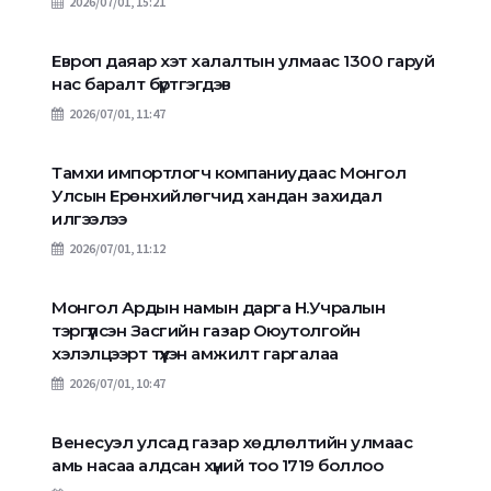
2026/07/01, 15:21
Европ даяар хэт халалтын улмаас 1300 гаруй
нас баралт бүртгэгдэв
2026/07/01, 11:47
Тамхи импортлогч компаниудаас Монгол
Улсын Ерөнхийлөгчид хандан захидал
илгээлээ
2026/07/01, 11:12
Монгол Ардын намын дарга Н.Учралын
тэргүүлсэн Засгийн газар Оюутолгойн
хэлэлцээрт түүхэн амжилт гаргалаа
2026/07/01, 10:47
Венесуэл улсад газар хөдлөлтийн улмаас
амь насаа алдсан хүний тоо 1719 боллоо