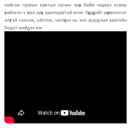
нийгэм гурвын хамтын орчин эрүүл байж чадвал өсвөр
үеийнхэн ч мөн эрүүл харилцаатай өснө. Хүүхдүүдийг шүүмжлэхээс
илүүтэй сонсож, ойлгож, чиглүүлэх нь энэ асуудлын хамгийн
бодит шийдэл юм.