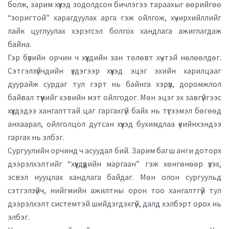
болж, зарим хүүхэд зодолдсон бичлэгээ тараахыг өөрийгөө
“зоригтой” харагдуулах арга гэж ойлгож, хүчирхийллийг
лайк цуглуулах хэрэгсэл болгох хандлага ажиглагдаж
байна.
Гэр бүлийн орчин ч хүүхдийн зан төлөвт хүчтэй нөлөөлдөг.
Сэтгэлзүйчдийн үздэгээр хүүхэд эцэг эхийн харилцааг
дуурайж сурдаг тул гэрт нь байнга хэрүүл, доромжлол
байвал түүнийг хэвийн мэт ойлгодог. Мөн эцэг эх завгүйгээс
хүүхдэдээ хангалттай цаг гаргахгүй байх нь түгээмэл бөгөөд
анхаарал, ойлголцол дутсан хүүхэд бухимдлаа үеийнхэндээ
гаргах нь элбэг.
Сургуулийн орчинд ч асуудал бий. Зарим багш анги доторх
дээрэлхэлтийг “хүүхдүүдийн маргаан” гэж хөнгөнөөр үзэх,
эсвэл нууцлах хандлага байдаг. Мөн олон сургуульд
сэтгэлзүйч, нийгмийн ажилтны орон тоо хангалтгүй тул
дээрэлхэлт системтэй шийдэгдэхгүй, далд хэлбэрт орох нь
элбэг.