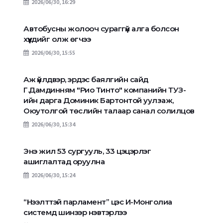
2026/06/30, 16:29
Автобусны жолооч сураггүй алга болсон
хүүхдийг олж өгчээ
2026/06/30, 15:55
Аж үйлдвэр, эрдэс баялгийн сайд
Г.Дамдинням "Рио Тинто" компанийн ТУЗ-
ийн дарга Доминик Бартонтой уулзаж,
Оюутолгой төслийн талаар санал солилцов
2026/06/30, 15:34
Энэ жил 53 сургууль, 33 цэцэрлэг
ашиглалтад оруулна
2026/06/30, 15:24
“Нээлттэй парламент” цэс И-Монголиа
системд шинээр нэвтэрлээ