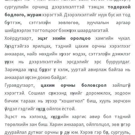
сургуулийн орчинд дээрэлхэлттэй тэмцэх
тодорхой
бодлого, журам
хэрэгтэй. Дээрэлхэлтийг нуух бус ил тод
бүртгэж, сэтгэлзүйн зөвлөгөө, зуучлалын аргаар
шийдвэрлэх тогтолцоог бэхжүүлэх шаардлагатай.
Хоёрдугаарт,
эцэг эхийн оролцоо
хамгийн чухал.
Хүүхэдтэйгээ ярилцах, тэдний цахим орчны хэрэглээг
анхаарах, найз нөхдийн хүрээг мэдэх, сэтгэлзүйн дэмжлэг
үзүүлэх нь дээрэлхэлтийн эрсдэлийг эрс бууруулдаг.
Заримдаа хүүхэд бүдүүлэг үг хэлж, ууртай авирлаж байгаа нь
анхаарал хүссэн дохио байдаг.
Гуравдугаарт,
цахим орчны боловсрол
зайлшгүй
хэрэгтэй. Сошиал сүлжээнд хүнийг доромжлох, зодоон
бичиж тараах нь зүгээр “хошигнол” биш, хууль зөрчсөн
үйлдэл гэдгийг хүүхдүүд ойлгох ёстой.
Эцэст нь хэлэхэд, хүүхдүүдийн харгис авир бол тэдний
төрөлхийн зан биш. Харин анхаарал, ойлголцол, зөв үлгэр
дуурайлал дутмаг орчны үр дүн юм. Хэрэв гэр бүл, сургууль,