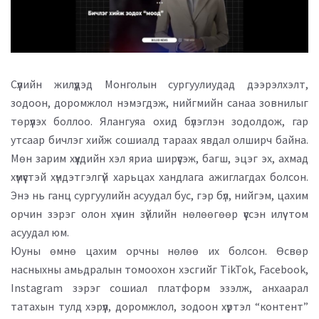
Сүүлийн жилүүдэд Монголын сургуулиудад дээрэлхэлт,
зодоон, доромжлол нэмэгдэж, нийгмийн санаа зовнилыг
төрүүлэх боллоо. Ялангуяа охид бүлэглэн зодолдож, гар
утсаар бичлэг хийж сошиалд тараах явдал олширч байна.
Мөн зарим хүүхдийн хэл яриа ширүүсэж, багш, эцэг эх, ахмад
хүмүүстэй хүндэтгэлгүй харьцах хандлага ажиглагдах болсон.
Энэ нь ганц сургуулийн асуудал бус, гэр бүл, нийгэм, цахим
орчин зэрэг олон хүчин зүйлийн нөлөөгөөр үүссэн илүү том
асуудал юм.
Юуны өмнө цахим орчны нөлөө их болсон. Өсвөр
насныхны амьдралын томоохон хэсгийг TikTok, Facebook,
Instagram зэрэг сошиал платформ эзэлж, анхаарал
татахын тулд хэрүүл, доромжлол, зодоон хүртэл “контент”