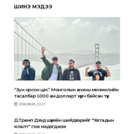
ШИНЭ МЭДЭЭ
“Зун орсон цас” Монголын анхны мюзиклийн
тасалбар 1,000 ам.долларт хүрч байсан түүх
2026/08/05, 12:17
Д.Трамп Дээд шүүхийн шийдвэрийг "Хятадын
ялалт" гэж мэдэгджээ