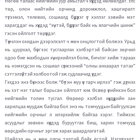
Нөгөө талаас нийгмийн уур амьсгал ч хүүхдэд нөлөөлдөг. Улс
төр, олон нийтийн орчинд доромжлол, хашгиралт
түгээмэл, телевиз, сошиалд бүдүүлэг үг хэллэг хэвийн мэт
харагддаг нь хүүхдэд “хүчтэй, бүдүүлэг байх нь ялагчийн шинж”
гэсэн ойлголт төрүүлдэг.
Түүнчлэн охидын дээрэлхэлт ч мөн онцлогтой болжээ. Урьд
нь цуурхал, бүлгээс тусгаарлах хэлбэртэй байсан зөрчил
одоо бие махбодын хүчирхийлэл болж, бичлэг хийж тараах
нь нэмэгдсэн нь сошиал сүлжээний “олны анхаарал татах”
сэтгэлзүйтэй холбоотой гэж судлаачид үздэг.
Гэхдээ энэ бүхнээс болж “бүтэн муу үе гарч ирлээ” гэж дүгнэх
нь хэт нэг талыг барьсан ойлголт юм. Өсвөр үеийнхэн бол
нийгмийн толин тусгал. Өөрөөр хэлбэл хүүхдүүдийн зан
харилцаа муудаж байгаа бол энэ нь томчуудын байгуулсан
нийгмийн орчныг л илэрхийлж байгаа хэрэг. Тиймээс
асуудлыг зөвхөн хүүхдэд буруутгах биш, харин томчууд
өөрсдийн орчныг эргэж харах шаардлагатай.
Шийдэл нь ч мөн олон талтай байх ёстой. Нэгдүгээрт,