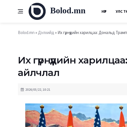
Bolod.mn
НҮҮР
УЛС Т
Bolod.mn
»
Дэлхийд
» Их гүрнүүдийн харилцаа: Дональд Трам
Их гүрнүүдийн харилц
айлчлал
2026/05/22, 10:21