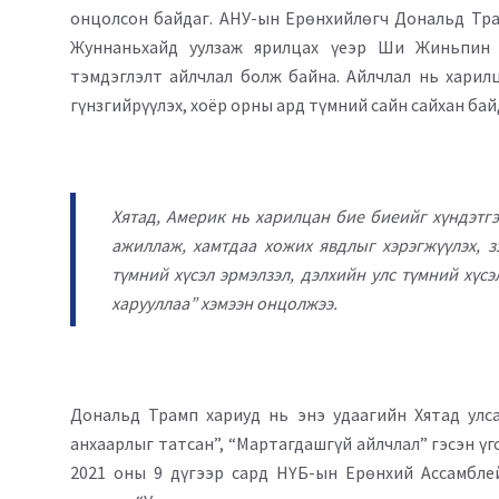
онцолсон байдаг. АНУ-ын Ерөнхийлөгч Дональд Тр
Жуннаньхайд уулзаж ярилцах үеэр Ши Жиньпин “
тэмдэглэлт айлчлал болж байна. Айлчлал нь харилц
гүнзгийрүүлэх, хоёр орны ард түмний сайн сайхан бай
Хятад, Америк нь харилцан бие биеийг хүндэтгэ
ажиллаж, хамтдаа хожих явдлыг хэрэгжүүлэх, 
түмний хүсэл эрмэлзэл, дэлхийн улс түмний хүс
харууллаа” хэмээн онцолжээ.
Дональд Трамп хариуд нь энэ удаагийн Хятад улс
анхаарлыг татсан”, “Мартагдашгүй айлчлал” гэсэн ү
2021 оны 9 дүгээр сард НҮБ-ын Ерөнхий Ассамблей