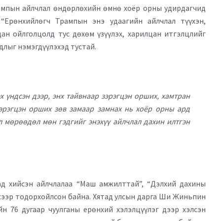
ампын айлчлал өндөрлөхийн өмнө хоёр орны удирдагчид
Ерөнхийлөгч Трампын энэ удаагийн айлчлал түүхэн,
ан ойлголцолд тус дөхөм үзүүлэх, харилцан итгэлцлийг
длыг нэмэгдүүлэхэд тустай.
х үндсэн дээр, энх тайвнаар зэрэгцэн орших, хамтран
зэрэгцэн орших зөв замаар замнах нь хоёр орны ард
эл мөрөөдөл мөн гэдгийг энэхүү айлчлал дахин илтгэн
ад хийсэн айлчлалаа “Маш амжилттай”, “Дэлхий дахины
гсээр тодорхойлсон байна. Хятад улсын дарга Ши Жиньпин
н 76 дугаар чуулганы ерөнхий хэлэлцүүлэг дээр хэлсэн