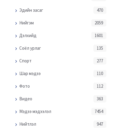
Эдийн засаг
470
Нийгэм
2059
Дэлхийд
1601
Соёл урлаг
135
Спорт
277
Шар мэдээ
110
Фото
112
Видео
363
Мэдээ мэдээлэл
7454
Нийтлэл
947