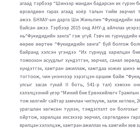
агаад тэрбээр “Шинээр мандан бадарсан их гүрэн б
өрсөлдөөн гарах агаад хоёр талын тийм зөрчил т
ажээ. БНХАУ-ын дарга Ши Жиньпин “Фукидидийн занг
байсан ажээ. Тэрбээр 2015 онд АНУ-д айлчлах үеэрэ
нь“Фукидидийн занга” гэж үгүй. Гэвч их гүрнүүдийн
өөрөө өөртөө “Фукидидийн занга” буй болгож бол
байранд хэлсэн үгэндээ “Их гүрнүүд харилцан б
томоохон асуудлыг хүндэтгэн, зөрчил, санал зөрөлд
хүндэтгэх, хамтран ажиллаж, хамтдаа хожих шинэ м
тогтоож, чин үнэнчээр зэрэгцэн оршиж байж “Фуки
улсыг засах тухай II боть, 541-р тал) хэмээн о
хэлэлцээний үеэр “Миний бие Ерөнхийлөгч Трампын х
том хөлгийг сайтар замчлан чиглүүлж, залж хөтлөн, 
урагшлан хөгжсөн түүхэн, тэмдэглэлт он болгохыг
ойртож, харилцаа ихсэхээр зөрчил, сөргөлдөөн гар
ярилцан хэлэлцэж, хамтран ажиллах нь хамгийн зөв з