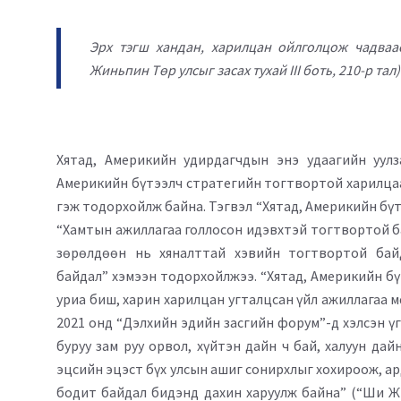
Эрх тэгш хандан, харилцан ойлголцож чадваас
Жиньпин Төр улсыг засах тухай III боть, 210-р та
Хятад, Америкийн удирдагчдын энэ удаагийн уулз
Америкийн бүтээлч стратегийн тогтвортой харилцаа
гэж тодорхойлж байна. Тэгвэл “Хятад, Америкийн бү
“Хамтын ажиллагаа голлосон идэвхтэй тогтвортой б
зөрөлдөөн нь хяналттай хэвийн тогтвортой бай
байдал” хэмээн тодорхойлжээ. “Хятад, Америкийн б
уриа биш, харин харилцан угталцсан үйл ажиллагаа
2021 онд “Дэлхийн эдийн засгийн форум”-д хэлсэн 
буруу зам руу орвол, хүйтэн дайн ч бай, халуун дай
эцсийн эцэст бүх улсын ашиг сонирхлыг хохироож, ар
бодит байдал бидэнд дахин харуулж байна” (“Ши Жи