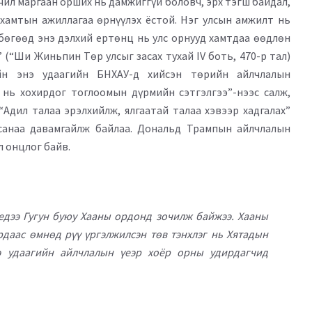
чил маргаан орших нь дамжиггүй боловч, эрх тэгш байдал,
 хамтын ажиллагаа өрнүүлэх ёстой. Нэг улсын амжилт нь
ш бөгөөд энэ дэлхий ертөнц нь улс орнууд хамтдаа өөдлөн
(“Ши Жиньпин Төр улсыг засах тухай IV боть, 470-р тал)
йн энэ удаагийн БНХАУ-д хийсэн төрийн айлчлалын
 нь хохирдог тоглоомын дүрмийн сэтгэлгээ”-нээс салж,
 “Адил талаа эрэлхийлж, ялгаатай талаа хэвээр хадгалах”
 санаа давамгайлж байлаа. Дональд Трампын айлчлалын
л онцлог байв.
едээ Гугун буюу Хааны ордонд зочилж байжээ. Хааны
даас өмнөд рүү үргэлжилсэн төв тэнхлэг нь Хятадын
нэ удаагийн айлчлалын үеэр хоёр орны удирдагчид