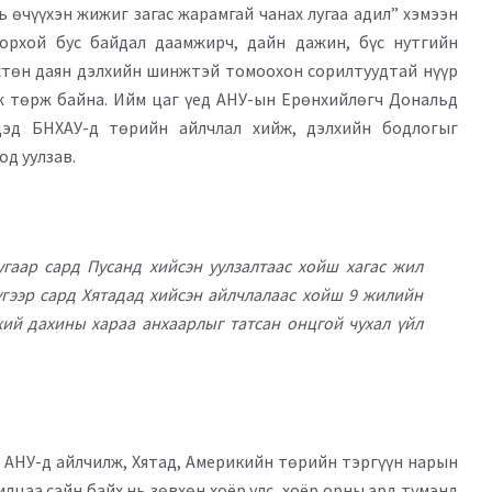
ь өчүүхэн жижиг загас жарамгай чанах лугаа адил” хэмээн
дорхой бус байдал даамжирч, дайн дажин, бүс нутгийн
хтөн даян дэлхийн шинжтэй томоохон сорилтуудтай нүүр
ж төрж байна. Ийм цаг үед АНУ-ын Ерөнхийлөгч Дональд
дэд БНХАУ-д төрийн айлчлал хийж, дэлхийн бодлогыг
д уулзав.
гаар сард Пусанд хийсэн уулзалтаас хойш хагас жил
гээр сард Хятадад хийсэн айлчлалаас хойш 9 жилийн
хий дахины хараа анхаарлыг татсан онцгой чухал үйл
 АНУ-д айлчилж, Хятад, Америкийн төрийн тэргүүн нарын
илцаа сайн байх нь зөвхөн хоёр улс, хоёр орны ард түмэнд