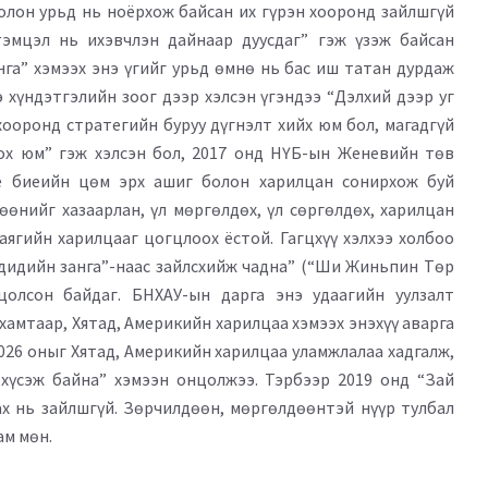
олон урьд нь ноёрхож байсан их гүрэн хооронд зайлшгүй
эмцэл нь ихэвчлэн дайнаар дуусдаг” гэж үзэж байсан
а” хэмээх энэ үгийг урьд өмнө нь бас иш татан дурдаж
э хүндэтгэлийн зоог дээр хэлсэн үгэндээ “Дэлхий дээр уг
 хооронд стратегийн буруу дүгнэлт хийх юм бол, магадгүй
ох юм” гэж хэлсэн бол, 2017 онд НҮБ-ын Женевийн төв
ие биеийн цөм эрх ашиг болон харилцан сонирхож буй
өөнийг хазаарлан, үл мөргөлдөх, үл сөргөлдөх, харилцан
аягийн харилцааг цогцлоох ёстой. Гагцхүү хэлхээ холбоо
дидийн занга”-наас зайлсхийж чадна” (“Ши Жиньпин Төр
нцолсон байдаг. БНХАУ-ын дарга энэ удаагийн уулзалт
амтаар, Хятад, Америкийн харилцаа хэмээх энэхүү аварга
2026 оныг Хятад, Америкийн харилцаа уламжлалаа хадгалж,
 хүсэж байна” хэмээн онцолжээ. Тэрбээр 2019 онд “Зай
ах нь зайлшгүй. Зөрчилдөөн, мөргөлдөөнтэй нүүр тулбал
ам мөн.