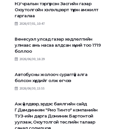
Н.Учралын тэргүүлсэн Засгийн газар
Оюутолгойн хэлэлцээрт түүхэн амжилт
гаргалаа
2026/07/01, 10:47
Венесуэл улсад газар хөдлөлтийн
улмаас амь насаа алдсан хүний тоо 1719
боллоо
2026/06/30, 16:29
Автобусны жолооч сураггүй алга
болсон хүүхдийг олж өгчээ
2026/06/30, 15:55
Аж үйлдвэр, эрдэс баялгийн сайд
Г.Дамдинням "Рио Тинто" компанийн
ТУЗ-ийн дарга Доминик Бартонтой
уулзаж, Оюутолгой төслийн талаар
санал солилцов