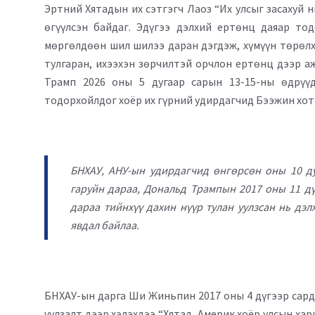
Эртний Хятадын их сэтгэгч Лаоз “Их улсыг засахуй н
өгүүлсэн байдаг. Эдүгээ дэлхий ертөнц даяар то
мөргөлдөөн шил шилээ даран дэгдэж, хүмүүн төрөл
тулгаран, ихээхэн зөрчилтэй орчлон ертөнц дээр а
Трамп 2026 оны 5 дугаар сарын 13-15-ны өдрүү
тодорхойлдог хоёр их гүрний удирдагчид Бээжин хото
БНХАУ, АНУ-ын удирдагчид өнгөрсөн оны 10 ду
гаруйн дараа, Дональд Трампын 2017 оны 11 дү
дараа тийнхүү дахин нүүр тулан уулзсан нь дэл
явдал байлаа.
БНХАУ-ын дарга Ши Жиньпин 2017 оны 4 дүгээр сард
уулзалт дээр хэлэхдээ “Хятад, Америк хоёр улсын хар