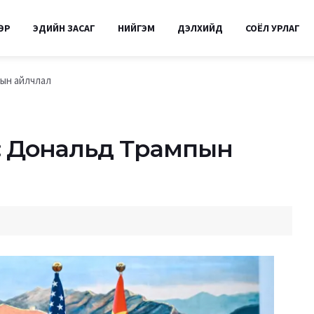
ӨР
ЭДИЙН ЗАСАГ
НИЙГЭМ
ДЭЛХИЙД
СОЁЛ УРЛАГ
пын айлчлал
аа: Дональд Трампын