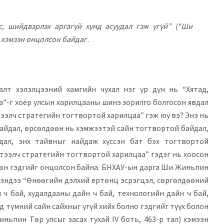
, шийдвэрлэх аргагүй хүнд асуудал гэж үгүй” (“Ши
л) хэмээн онцолсон байдаг.
алт хэлэлцээний хамгийн чухал нэг үр дүн нь “Хятад,
”-г хоёр улсын харилцааны шинэ зорилго болгосон явдал
тээлч стратегийн тогтвортой харилцаа” гэж юу вэ? Энэ нь
айдал, өрсөлдөөн нь хэмжээтэй сайн тогтвортой байдал,
дал, энх тайвныг найдаж хүссэн бат бэх тогтвортой
үтээлч стратегийн тогтвортой харилцаа” гэдэг нь хоосон
 мөн гэдгийг онцолсон байна. БНХАУ-ын дарга Ши Жиньпин
үгэндээ “Өнөөгийн дэлхий ертөнц эсрэгцэл, сөргөлдөөний
н ч бай, худалдааны дайн ч бай, технологийн дайн ч бай,
д түмний сайн сайхныг үгүй хийх болно гэдгийг түүх болон
ньпин Төр улсыг засах тухай IV боть, 463-р тал) хэмээн