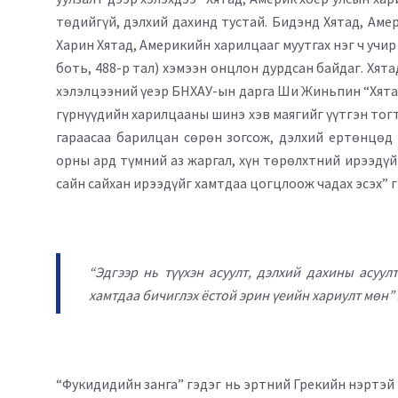
төдийгүй, дэлхий дахинд тустай. Бидэнд Хятад, Аме
Харин Хятад, Америкийн харилцааг муутгах нэг ч учир
боть, 488-р тал) хэмээн онцлон дурдсан байдаг. Хят
хэлэлцээний үеэр БНХАУ-ын дарга Ши Жиньпин “Хятад
гүрнүүдийн харилцааны шинэ хэв маягийг үүтгэн тог
гараасаа барилцан сөрөн зогсож, дэлхий ертөнцөд 
орны ард түмний аз жаргал, хүн төрөлхтний ирээдүй
сайн сайхан ирээдүйг хамтдаа цогцлоож чадах эсэх” 
“Эдгээр нь түүхэн асуулт, дэлхий дахины асуул
хамтдаа бичиглэх ёстой эрин үеийн хариулт мөн”
“Фукидидийн занга” гэдэг нь эртний Грекийн нэртэй 