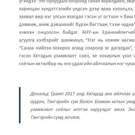
үгэндээ “Улс орнуудын хооронд санал зөрөлдөөн, зөр
харилцан хүндэтгэлийн үндсэн дээр яриа хэлэлцээ,
заавал өөр нэг улсын ялагдал гэсэн үг огтхон ч би
дэвжиж, ахиж дэвшихийг бүрэн багтааж тээж чадна” 
хэмээн онцолсон байдаг. АНУ-ын Ерөнхийлөгчи
агуулга хэлбэрийг шинжихүл, “Нэг нь хожиж нөгөө
“Санаа нийлэн зохирох агаад сохроор эс дагалдах”,
гэсэн Хятадын уламжлалт соёл, эе зохирлын үзэл
соёлын хөтөлбөр нь энэ удаагийн айлчлалын нэг чуха
Дональд Трамп 2017 онд Хятадад анх айлчлах ү
ордон, Тэнгэрийн сүм болон Бээжин хотын умар
уламжлалт соёлыг илтгэн харуулдаг ажээ. Э
Тэнгэрийн сүмд зочлов.