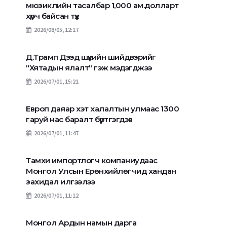
мюзиклийн тасалбар 1,000 ам.долларт
хүрч байсан түүх
2026/08/05, 12:17
Д.Трамп Дээд шүүхийн шийдвэрийг
"Хятадын ялалт" гэж мэдэгджээ
2026/07/01, 15:21
Европ даяар хэт халалтын улмаас 1300
гаруй нас баралт бүртгэгдэв
2026/07/01, 11:47
Тамхи импортлогч компаниудаас
Монгол Улсын Ерөнхийлөгчид хандан
захидал илгээлээ
2026/07/01, 11:12
Монгол Ардын намын дарга