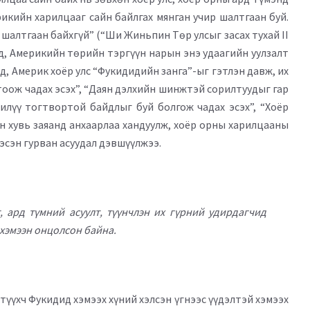
рикийн харилцааг сайн байлгах мянган учир шалтгаан буй.
 шалтгаан байхгүй” (“Ши Жиньпин Төр улсыг засах тухай II
ад, Америкийн төрийн тэргүүн нарын энэ удаагийн уулзалт
, Америк хоёр улс “Фукидидийн занга”-ыг гэтлэн давж, их
тоож чадах эсэх”, “Даян дэлхийн шинжтэй сорилтуудыг гар
илүү тогтвортой байдлыг буй болгож чадах эсэх”, “Хоёр
н хувь заяанд анхаарлаа хандуулж, хоёр орны харилцааны
гэсэн гурван асуудал дэвшүүлжээ.
т, ард түмний асуулт, түүнчлэн их гүрний удирдагчид
 хэмээн онцолсон байна.
түүхч Фукидид хэмээх хүний хэлсэн үгнээс үүдэлтэй хэмээх