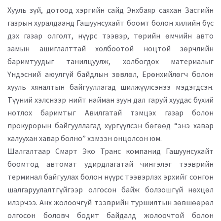
Хууль зүй, дотоод хэргийн сайд Энхбаяр
саяхан Засгийн
газрын хуралдаанд Гашуунсухайт боомт болон хилийн бүс
дэх газар олголт, нүүрс тээвэр, төрийн өмчийн авто
замын ашиглалттай холбоотой ноцтой зөрчлийн
баримтуудыг танилцуулж, холбогдох материалыг
Үндэсний аюулгүй байдлын зөвлөл, Ерөнхийлөгч болон
хууль хяналтын байгууллагад шилжүүлсэнээ мэдэгдсэн.
Түүний хэлснээр нийт найман зуун дал гаруй хуудас бүхий
нотлох баримтыг Авилгатай тэмцэх газар болон
прокурорын байгууллагад хүргүүлсэн бөгөөд “энэ хавар
халуухан хавар болно” хэмээн онцолсон юм.
Шалгалтаар
Смарт Эко Транс
компани
д Гашуунсухайт
боомтод автомат удирдлагатай чингэлэг тээврийн
терминал байгуулах болон нүүрс тээвэрлэх эрхийг сонгон
шалгаруулалтгүйгээр олгосон байж болзошгүй нөхцөл
илэрчээ. Анх жолоочгүй тээврийн туршилтын зөвшөөрөл
олгосон боловч бодит байдалд жолоочтой болон