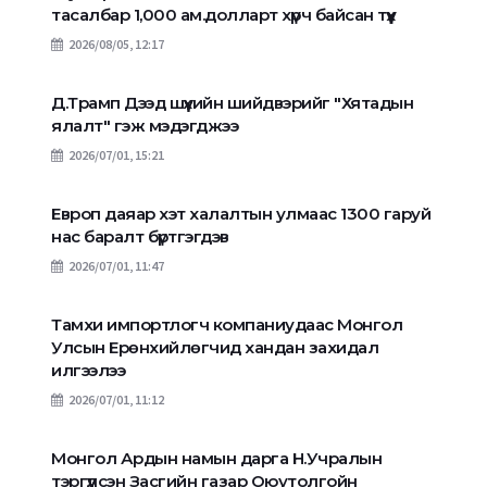
тасалбар 1,000 ам.долларт хүрч байсан түүх
2026/08/05, 12:17
Д.Трамп Дээд шүүхийн шийдвэрийг "Хятадын
ялалт" гэж мэдэгджээ
2026/07/01, 15:21
Европ даяар хэт халалтын улмаас 1300 гаруй
нас баралт бүртгэгдэв
2026/07/01, 11:47
Тамхи импортлогч компаниудаас Монгол
Улсын Ерөнхийлөгчид хандан захидал
илгээлээ
2026/07/01, 11:12
Монгол Ардын намын дарга Н.Учралын
тэргүүлсэн Засгийн газар Оюутолгойн