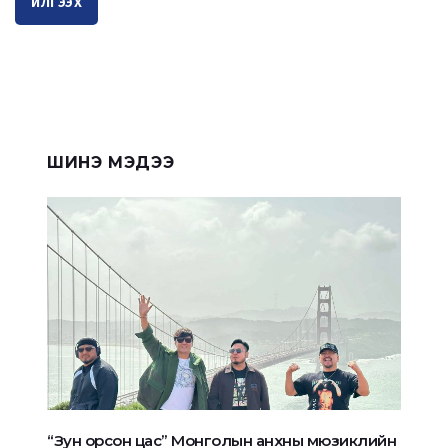
ИЛГЭЭХ
ШИНЭ МЭДЭЭ
“Зун орсон цас” Монголын анхны мюзиклийн