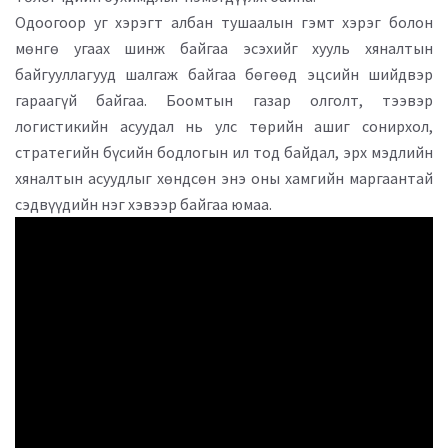
Одоогоор уг хэрэгт албан тушаалын гэмт хэрэг болон
мөнгө угаах шинж байгаа эсэхийг хууль хяналтын
байгууллагууд шалгаж байгаа бөгөөд эцсийн шийдвэр
гараагүй байгаа. Боомтын газар олголт, тээвэр
логистикийн асуудал нь улс төрийн ашиг сонирхол,
стратегийн бүсийн бодлогын ил тод байдал, эрх мэдлийн
хяналтын асуудлыг хөндсөн энэ оны хамгийн маргаантай
сэдвүүдийн нэг хэвээр байгаа юмаа.