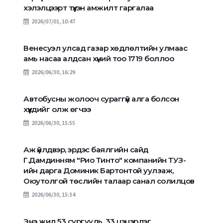
хэлэлцээрт түүхэн амжилт гаргалаа
2026/07/01, 10:47
Венесуэл улсад газар хөдлөлтийн улмаас
амь насаа алдсан хүний тоо 1719 боллоо
2026/06/30, 16:29
Автобусны жолооч сураггүй алга болсон
хүүхдийг олж өгчээ
2026/06/30, 15:55
Аж үйлдвэр, эрдэс баялгийн сайд
Г.Дамдинням "Рио Тинто" компанийн ТУЗ-
ийн дарга Доминик Бартонтой уулзаж,
Оюутолгой төслийн талаар санал солилцов
2026/06/30, 15:34
Энэ жил 53 сургууль, 33 цэцэрлэг