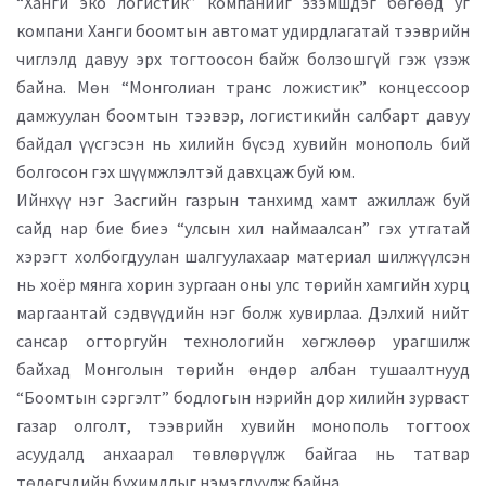
“Ханги эко логистик” компанийг эзэмшдэг бөгөөд уг
компани Ханги боомтын автомат удирдлагатай тээврийн
чиглэлд давуу эрх тогтоосон байж болзошгүй гэж үзэж
байна. Мөн “Монголиан транс ложистик” концессоор
дамжуулан боомтын тээвэр, логистикийн салбарт давуу
байдал үүсгэсэн нь хилийн бүсэд хувийн монополь бий
болгосон гэх шүүмжлэлтэй давхцаж буй юм.
Ийнхүү нэг Засгийн газрын танхимд хамт ажиллаж буй
сайд нар бие биеэ “улсын хил наймаалсан” гэх утгатай
хэрэгт холбогдуулан шалгуулахаар материал шилжүүлсэн
нь хоёр мянга хорин зургаан оны улс төрийн хамгийн хурц
маргаантай сэдвүүдийн нэг болж хувирлаа. Дэлхий нийт
сансар огторгуйн технологийн хөгжлөөр урагшилж
байхад Монголын төрийн өндөр албан тушаалтнууд
“Боомтын сэргэлт” бодлогын нэрийн дор хилийн зурваст
газар олголт, тээврийн хувийн монополь тогтоох
асуудалд анхаарал төвлөрүүлж байгаа нь татвар
төлөгчдийн бухимдлыг нэмэгдүүлж байна.