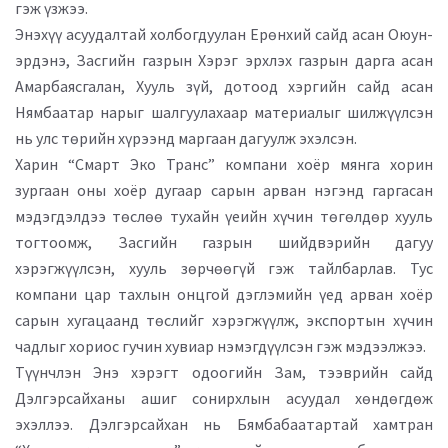
гэж үзжээ.
Энэхүү асуудалтай холбогдуулан Ерөнхий сайд асан
Оюун-
эрдэнэ
, Засгийн газрын Хэрэг эрхлэх газрын дарга асан
Амарбаясгалан
, Хууль зүй, дотоод хэргийн сайд асан
Нямбаатар
нарыг шалгуулахаар материалыг шилжүүлсэн
нь улс төрийн хүрээнд маргаан дагуулж эхэлсэн.
Харин “Смарт Эко Транс” компани хоёр мянга хорин
зургаан оны хоёр дугаар сарын арван нэгэнд гаргасан
мэдэгдэлдээ төслөө тухайн үеийн хүчин төгөлдөр хууль
тогтоомж, Засгийн газрын шийдвэрийн дагуу
хэрэгжүүлсэн, хууль зөрчөөгүй гэж тайлбарлав. Тус
компани цар тахлын онцгой дэглэмийн үед арван хоёр
сарын хугацаанд төслийг хэрэгжүүлж, экспортын хүчин
чадлыг хориос гучин хувиар нэмэгдүүлсэн гэж мэдээлжээ.
Түүнчлэн Энэ хэрэгт одоогийн Зам, тээврийн сайд
Дэлгэрсайхан
ы ашиг сонирхлын асуудал хөндөгдөж
эхэллээ. Дэлгэрсайхан нь Бямбабаатартай хамтран