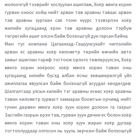
жолоочгүй тээврийг хослуулан ашиглаж, Хоёр мянга хорин
гурван оноос хойш нийт арван тав аравны таваас арван
тав аравны зургаан сая тонн нүүрс тээвэрлэн хоёр
жилийн хугацаанд ерэн тав аравны долоон тэрбум
төгрөгийн ашиг олсон байж болзошгүй дүн гарсан байна.
Мөн тус компани Цагаанхад–Гашуунсухайт чиглэлийн
арван ес аравны хоёр километр төрийн өмчийн авто
замыг ашиглан тариф тогтоож орлого төвлөрүүлсэн, Хоёр
мянга хорин хоёроос хоёр мянга хорин таван оны
хугацаанд хилийн бүсэд албан ёсны зөвшөөрөлгүй үйл
ажиллагаа явуулсан байж болзошгүй асуудал хөндөгдөв.
Шалгалтаар улсын хилийн тэг аравны есөөс хоёр аравны
таван километр зурваст хамаарах боомтын орчимд нийт
гучин дөрвөн мянга хоёр зуун хорин долоон га газрыг
Засгийн газрын ерэн тав, гурван зуун дөчин ес болон хоёр
мянга хорин таван оны хоёр зуун жаран хоёр дугаар
тогтоолуудаар олгосон нь хууль зөрчсөн байж болзошгүй