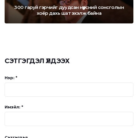
300 гаруй гэрчийг дуудсан нүүрсний сонсголын
хоёр дахь шат эхэлж байна
СЭТГЭГДЭЛ ҮЛДЭЭХ
Нэр: *
Имэйл: *
Сэтгэгдэл