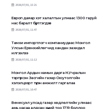
2026/07/01, 15:21
Европ даяар хэт халалтын улмаас 1300 гаруй
нас баралт бүртгэгдэв
2026/07/01, 11:47
Тамхи импортлогч компаниудаас Монгол
Улсын Ерөнхийлөгчид хандан захидал
илгээлээ
2026/07/01, 11:12
Монгол Ардын намын дарга Н.Учралын
тэргүүлсэн Засгийн газар Оюутолгойн
хэлэлцээрт түүхэн амжилт гаргалаа
2026/07/01, 10:47
Венесуэл улсад газар хөдлөлтийн улмаас
амь насаа алдсан хүний тоо 1719 боллоо