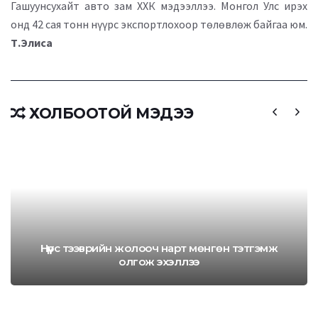
Гашуунсухайт авто зам ХХК мэдээллээ. Монгол Улс ирэх
онд 42 сая тонн нүүрс экспортлохоор төлөвлөж байгаа юм.
Т.Элиса
ХОЛБООТОЙ МЭДЭЭ
Нүүрс тээврийн жолооч нарт мөнгөн тэтгэмж
олгож эхэллээ