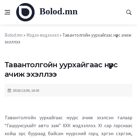
Bolod.mn
Bolod.mn
»
Мэдээ мэдээлэл
» Тавантолгойн уурхайгаас нүүрс ачиж
эхэллээ
Тавантолгойн уурхайгаас нүүрс
ачиж эхэллээ
2018/12/06, 16:05
Тавантолгойн уурхайгаас нүүрс ачиж эхэлсэн талаар
“Гашуунсухайт авто зам” ХХК мэдээллээ. XI сар гарснаас
хойш эрс буураад байсан нүүрсний гарц эргэн сэргэж,