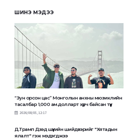
ШИНЭ МЭДЭЭ
“Зун орсон цас” Монголын анхны мюзиклийн
тасалбар 1,000 ам.долларт хүрч байсан түүх
2026/08/05, 12:17
Д.Трамп Дээд шүүхийн шийдвэрийг "Хятадын
ялалт" гэж мэдэгджээ