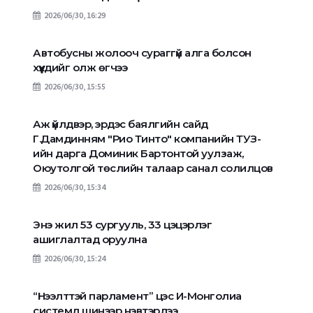
2026/06/30, 16:29
Автобусны жолооч сураггүй алга болсон
хүүхдийг олж өгчээ
2026/06/30, 15:55
Аж үйлдвэр, эрдэс баялгийн сайд
Г.Дамдинням "Рио Тинто" компанийн ТУЗ-
ийн дарга Доминик Бартонтой уулзаж,
Оюутолгой төслийн талаар санал солилцов
2026/06/30, 15:34
Энэ жил 53 сургууль, 33 цэцэрлэг
ашиглалтад оруулна
2026/06/30, 15:24
“Нээлттэй парламент” цэс И-Монголиа
системд шинээр нэвтэрлээ