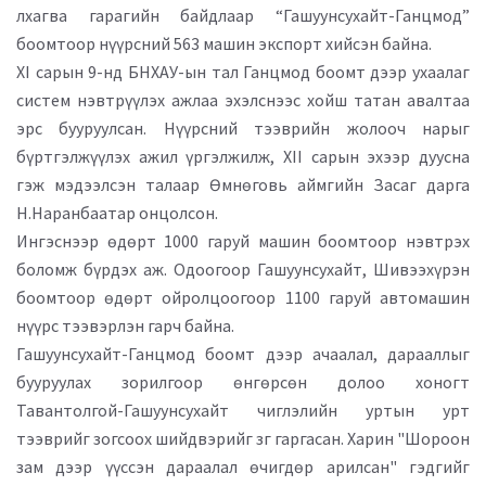
лхагва гарагийн байдлаар “Гашуунсухайт-Ганцмод”
боомтоор нүүрсний 563 машин экспорт хийсэн байна.
XI сарын 9-нд БНХАУ-ын тал Ганцмод боомт дээр ухаалаг
систем нэвтрүүлэх ажлаа эхэлснээс хойш татан авалтаа
эрс бууруулсан. Нүүрсний тээврийн жолооч нарыг
бүртгэлжүүлэх ажил үргэлжилж, XII сарын эхээр дуусна
гэж мэдээлсэн талаар Өмнөговь аймгийн Засаг дарга
Н.Наранбаатар онцолсон.
Ингэснээр өдөрт 1000 гаруй машин боомтоор нэвтрэх
боломж бүрдэх аж. Одоогоор Гашуунсухайт, Шивээхүрэн
боомтоор өдөрт ойролцоогоор 1100 гаруй автомашин
нүүрс тээвэрлэн гарч байна.
Гашуунсухайт-Ганцмод боомт дээр ачаалал, дарааллыг
бууруулах зорилгоор өнгөрсөн долоо хоногт
Тавантолгой-Гашуунсухайт чиглэлийн уртын урт
тээврийг зогсоох шийдвэрийг зг гаргасан. Харин "Шороон
зам дээр үүссэн дараалал өчигдөр арилсан" гэдгийг