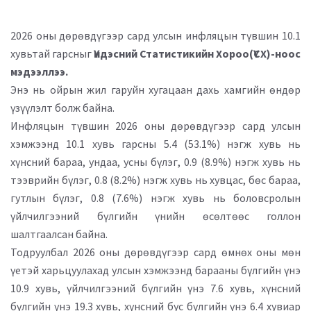
2026 оны дөрөвдүгээр сард улсын инфляцын түвшин 10.1
хувьтай гарсныг
Үндэсний Статистикийн Хороо(ҮСХ)-ноос
мэдээллээ.
Энэ нь ойрын жил гаруйн хугацаан дахь хамгийн өндөр
үзүүлэлт болж байна.
Инфляцын түвшин 2026 оны дөрөвдүгээр сард улсын
хэмжээнд 10.1 хувь гарсны 5.4 (53.1%) нэгж хувь нь
хүнсний бараа, ундаа, усны бүлэг, 0.9 (8.9%) нэгж хувь нь
тээврийн бүлэг, 0.8 (8.2%) нэгж хувь нь хувцас, бөс бараа,
гутлын бүлэг, 0.8 (7.6%) нэгж хувь нь боловсролын
үйлчилгээний бүлгийн үнийн өсөлтөөс голлон
шалтгаалсан байна.
Тодруулбал 2026 оны дөрөвдүгээр сард өмнөх оны мөн
үетэй харьцуулахад улсын хэмжээнд барааны бүлгийн үнэ
10.9 хувь, үйлчилгээний бүлгийн үнэ 7.6 хувь, хүнсний
бүлгийн үнэ 19.3 хувь, хүнсний бус бүлгийн үнэ 6.4 хувиар