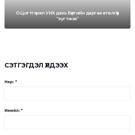
О.Цогтгэрэл УИХ дахь Бүлгийн даргаа өгөлгүй
“зугтжээ”
СЭТГЭГДЭЛ ҮЛДЭЭХ
Нэр: *
Имэйл: *