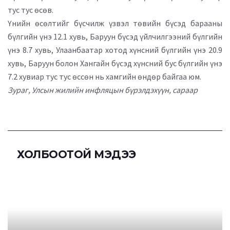
тус тус өсөв.
Үнийн өсөлтийг бүсчилж үзвэл төвийн бүсэд барааны
бүлгийн үнэ 12.1 хувь, Баруун бүсэд үйлчилгээний бүлгийн
үнэ 8.7 хувь, Улаанбаатар хотод хүнсний бүлгийн үнэ 20.9
хувь, Баруун болон Хангайн бүсэд хүнсний бус бүлгийн үнэ
7.2 хувиар тус тус өссөн нь хамгийн өндөр байгаа юм.
Зураг, Улсын жилийн инфляцын бүрэлдэхүүн, сараар
ХОЛБООТОЙ МЭДЭЭ