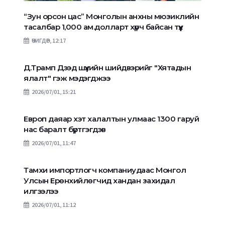
“Зун орсон цас” Монголын анхны мюзиклийн
тасалбар 1,000 ам.долларт хүрч байсан түүх
ӨЧИГДӨР, 12:17
Д.Трамп Дээд шүүхийн шийдвэрийг "Хятадын
ялалт" гэж мэдэгджээ
2026/07/01, 15:21
Европ даяар хэт халалтын улмаас 1300 гаруй
нас баралт бүртгэгдэв
2026/07/01, 11:47
Тамхи импортлогч компаниудаас Монгол
Улсын Ерөнхийлөгчид хандан захидал
илгээлээ
2026/07/01, 11:12