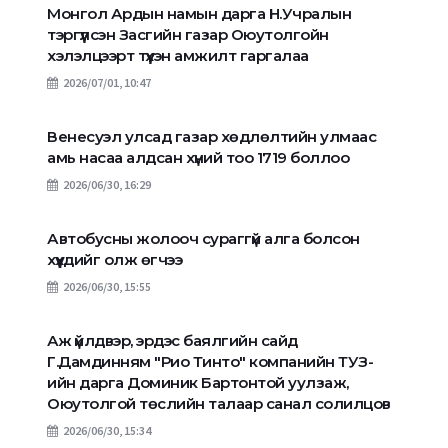
Монгол Ардын намын дарга Н.Учралын
тэргүүлсэн Засгийн газар Оюутолгойн
хэлэлцээрт түүхэн амжилт гаргалаа
2026/07/01, 10:47
Венесуэл улсад газар хөдлөлтийн улмаас
амь насаа алдсан хүний тоо 1719 боллоо
2026/06/30, 16:29
Автобусны жолооч сураггүй алга болсон
хүүхдийг олж өгчээ
2026/06/30, 15:55
Аж үйлдвэр, эрдэс баялгийн сайд
Г.Дамдинням "Рио Тинто" компанийн ТУЗ-
ийн дарга Доминик Бартонтой уулзаж,
Оюутолгой төслийн талаар санал солилцов
2026/06/30, 15:34