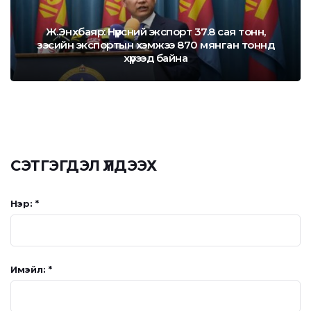
Ж.Энхбаяр: Нүүрсний экспорт 37.8 сая тонн,
зэсийн экспортын хэмжээ 870 мянган тоннд
хүрээд байна
СЭТГЭГДЭЛ ҮЛДЭЭХ
Нэр: *
Имэйл: *