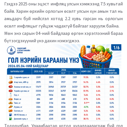
Гэхдээ 2025 оны эцэст инфляц улсын хэмжээнд 7.5 хувьтай
байв. Харин өрхийн орлогын өсөлт улсын хүн амын тал нь
амьдарч буй нийслэл хотод 2.2 хувь гарсан нь орлогын
өсөлт инфляцыг гүйцэж чадахгүй байгааг харуулж байна.
Мөн энэ сарын 04-ний байдлаар өргөн хэрэглээний бараа
бүтээгдэхүүний үнэ дахин нэмэгджээ.
Тодррулбал, Улаанбаатар хотод худалдаалагдаж буй гол