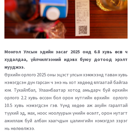
Монгол Улсын эдийн засаг 2025 онд 6.8 хувь өссөн ч
худалдаа, үйлчилгээний идэвх буюу дотоод эрэлт
мууджээ.
Өрхийн орлого 2025 оны эцэст улсын хэмжээнд таван хувь
нэмэгдсэн дүн гарсан ч энэ нь хот хөдөөд ялгаатай байгаа
юм. Тухайлбал, Улаанбаатар хотод амьдарч буй өрхийн
орлого 2.2 хувь өссөн бол орон нутгийн өрхийн орлого
10.5 хувь нэмэгдсэн гэв. Үүнд хөдөө аж ахуйн гаралтай
түүхий эд, мах, ноос ноолуурын үнийн өсөлт, орон нутагт
ажиллаж буй албан хаагчдын цалингийн нэмэгдэл зэрэг
нь нөлөөлжээ.