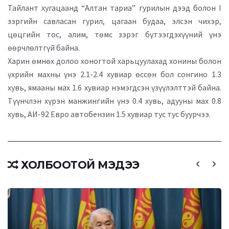
Тайлант хугацаанд “Алтан тариа” гурилын дээд болон I
зэргийн савласан гурил, цагаан будаа, элсэн чихэр,
цөцгийн тос, алим, төмс зэрэг бүтээгдэхүүний үнэ
өөрчлөлтгүй байна.
Харин өмнөх долоо хоногтой харьцуулахад хонины болон
үхрийн махны үнэ 2.1-2.4 хувиар өссөн бол сонгино 1.3
хувь, ямааны мах 1.6 хувиар нэмэгдсэн үзүүлэлттэй байна.
Түүнчлэн хүрэн манжингийн үнэ 0.4 хувь, адууны мах 0.8
хувь, АИ-92 Евро автобензин 1.5 хувиар тус тус буурчээ.
ХОЛБООТОЙ МЭДЭЭ