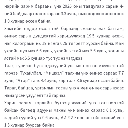
нэрийн зарим барааны үнэ 2026 оны тавдугаар сарын 4-
ний байдлаар өмнөх сараас 3.3 хувь, өмнөх долоо хоногоос
1.0 хувиар өссөн байна.
Хамгийн өндөр өсөлттэй бараанд ямааны мах багтаж,
өмнөх сарын дундажтай харьцуулахад 19.5 хувиар өсөж,
нэг килограмм нь 19 мянга 626 төгрөгт хүрсэн байна. Мөн
үхрийн цул мах 6.6 хувь, үхрийн ястай мах 5.6 хувь, хонины
ястай мах 5.5 хувиар тус тус нэмэгджээ.
Талх, гурилан бүтээгдэхүүний үнэ мөн өссөн үзүүлэлттэй
гарчээ. Тухайлбал, “Мишээл” талхны үнэ өмнөх сараас 7.7
хувь, “Атар” талх 4.4 хувь, хар талх 3.6 хувиар өссөн байна.
Тараг, байцаа, ургамлын тосны үнэ ч мөн өмнөх сарынхаас
нэмэгдсэн үзүүлэлттэй гарчээ.
Харин зарим төрлийн бүтээгдэхүүний үнэ тогтвортой
байсан бөгөөд адууны махны үнэ өмнөх сараас 0.1 хувь,
задгай сүүний үнэ 0.6 хувь, АИ-92 Евро автобензиний үнэ
1.5 хувиар буурсан байна.