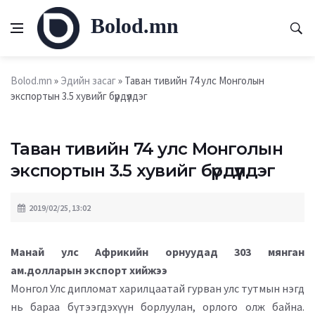
Bolod.mn
Bolod.mn
»
Эдийн засаг
» Таван тивийн 74 улс Монголын
экспортын 3.5 хувийг бүрдүүлдэг
Таван тивийн 74 улс Монголын
экспортын 3.5 хувийг бүрдүүлдэг
2019/02/25, 13:02
Манай улс Африкийн орнуудад 303 мянган
ам.долларын экспорт хийжээ
Монгол Улс дипломат харилцаатай гурван улс тутмын нэгд
нь бараа бүтээгдэхүүн борлуулан, орлого олж байна.