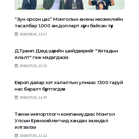
“Зун орсон цас” Монголын анхны мюзиклийн
тасалбар 1,000 ам.долларт хүрч байсан түүх
2026/08/05, 12:17
Д.Трамп Дээд шүүхийн шийдвэрийг "Хятадын
ялалт" гэж мэдэгджээ
2026/07/01, 15:21
Европ даяар хэт халалтын улмаас 1300 гаруй
нас баралт бүртгэгдэв
2026/07/01, 11:47
Тамхи импортлогч компаниудаас Монгол
Улсын Ерөнхийлөгчид хандан захидал
илгээлээ
2026/07/01, 11:12