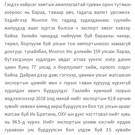
Гэхдээ найрсаг хамтын ажиллагаатай гурван орон тутмын
хоёроос нь бараа, таваар авч, гадагш валют урсгажээ.
Хэдийгээр Монгол Улс гадаад худалдаанаас сүүлийн
жилүүдэд ашиг хүртэх болсон ч экспорт эмзэг хэвээр
байна. Хилийн чанадад нийлүүлж буй барааны чанар,
төрөл, борлуулж буй улсын тоо импортынхоос хамаагүй
доогуур. тухайлбал, Монгол Улс дэлхийн 159 улсаас бараа,
бүтээгдэхүүн худалдан авдаг атлаа үүнээс хоёр дахин
цөөн буюу 77 улсад л борлуулалт хийж, орлого олдог
байна. Дайран дээр давс гэгчээр, цөөхөн улсыг жагсаасан
экспортын цөмийг мөн л гарын таван хуруунд хүрэхгүй
худалдан авагч бүрдүүлдэг. Гаалийн ерөнхий газрын
мэдээлснэээр 2018 онд манай нийт экспортын 92.8 орчим
хувийг зөвхөн өмнөд хөрш бүрдүүлсэн бол тус улсын араас
жагсаж буй Их Британи, ОХУ-ын дүнг нэгтгэвэл нийт хувь
нь 96.5-д хүрнэ. Нийт экспортын үлэмж хэсгийг ердөө
гуравхан улс бүрдүүлсэн бол үлдэж буй 3.5 хувийн