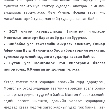
сүлжмэл пальто цув, свитер худалдан авахдаа 12 мянган
ам.доллар зарцуулжээ. Мөн Румын, Исланд зэрэг улс
манайхаас гэрийн угсармал хийц худалдан авсан байна.
• 2017 онтой харьцуулахад Египетийг чиглэсэн
Монголын экспорт бараг хоёр дахин буурчээ.
• Зимбабве улс тэжээлийн анхдагч элемент, Өмнөд
Африкийн Бүгд Найрамдах Улс лабораторийн реактив,
сүлжмэл эдлэлийн эд анги худалдан авсан байна.
• Бутан улс Монголоос 250 килограмм бяслаг
импортолж, 0.6 мянган ам.доллар төлжээ.
Хятад хэмээх том худалдан авагчийн сүрд дарагдсан,
Монголын бусад худалдан авагчийн ерөнхий эрэлт болон
экспортын үзүүлэлтүүд ийм байна. Монгол Улс зах зээлийн
эдийн засагт шилжиж, дэлхийн чөлөөт худалдаанд
нэгдээд хэзээ мөдгүй хагас жарныг үдэх гэж байна. Гэвч