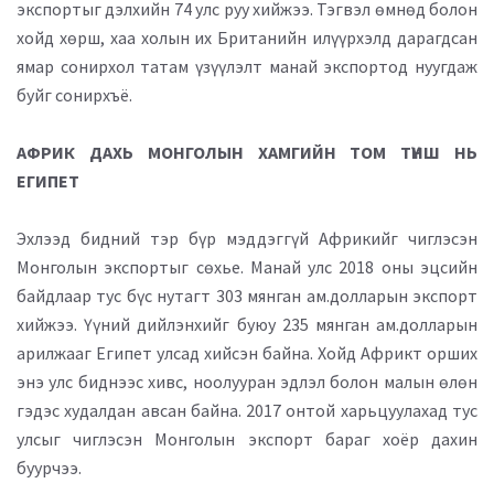
экспортыг дэлхийн 74 улс руу хийжээ. Тэгвэл өмнөд болон
хойд хөрш, хаа холын их Британийн илүүрхэлд дарагдсан
ямар сонирхол татам үзүүлэлт манай экспортод нуугдаж
буйг сонирхъё.
АФРИК ДАХЬ МОНГОЛЫН ХАМГИЙН ТОМ ТҮНШ НЬ
ЕГИПЕТ
Эхлээд бидний тэр бүр мэддэггүй Африкийг чиглэсэн
Монголын экспортыг сөхье. Манай улс 2018 оны эцсийн
байдлаар тус бүс нутагт 303 мянган ам.долларын экспорт
хийжээ. Үүний дийлэнхийг буюу 235 мянган ам.долларын
арилжааг Египет улсад хийсэн байна. Хойд Африкт орших
энэ улс биднээс хивс, ноолууран эдлэл болон малын өлөн
гэдэс худалдан авсан байна. 2017 онтой харьцуулахад тус
улсыг чиглэсэн Монголын экспорт бараг хоёр дахин
буурчээ.