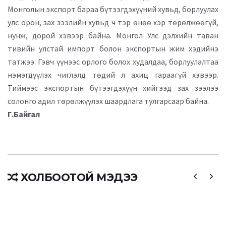
Монголын экспорт бараа бүтээгдэхүүний хувьд, борлуулах
улс орон, зах зээлийн хувьд ч тэр өнөө хэр төрөлжөөгүй,
нунж, дорой хэвээр байна. Монгол Улс дэлхийн таван
тивийн улстай импорт болон экспортын жим хэдийнэ
татжээ. Гэвч үүнээс орлого болох худалдаа, борлуулалтаа
нэмэгдүүлэх чиглэлд төдий л ахиц гараагүй хэвээр.
Тиймээс экспортын бүтээгдэхүүн хийгээд зах зээлээ
солонго адил төрөлжүүлэх шаардлага тулгарсаар байна.
Г.Байгал
ХОЛБООТОЙ МЭДЭЭ