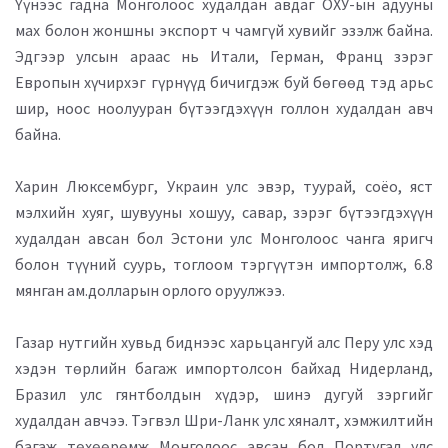
Үүнээс гадна Монголоос худалдан авдаг ОХУ-ын адууны
мах болон жоншны экспорт ч чамгүй хувийг эзэлж байна.
Эдгээр улсын араас нь Итали, Герман, Франц зэрэг
Европын хүчирхэг гүрнүүд бичигдэж буй бөгөөд тэд арьс
шир, ноос ноолууран бүтээгдэхүүн голлон худалдан авч
байна.
Харин Люксембург, Украин улс эвэр, туурай, соёо, яст
мэлхийн хуяг, шувууны хошуу, савар, зэрэг бүтээгдэхүүн
худалдан авсан бол Эстони улс Монголоос чанга яригч
болон түүний суурь, тоглоом тэргүүтэн импортолж, 6.8
мянган ам.долларын орлого оруулжээ.
Газар нутгийн хувьд биднээс харьцангуй алс Перу улс хэд
хэдэн төрлийн багаж импортолсон байхад Нидерланд,
Бразил улс гянтболдын хүдэр, шинэ дугуй зэргийг
худалдан авчээ. Тэгвэл Шри-Ланк улс хяналт, хэмжилтийн
багаж төхөөрөмж Монголоос авсан бол Португал улс