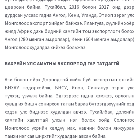
цөөрсөн байна. Тухайбал, 2016 болон 2017 онд дээр
дурдсан улсаас гадна Ангол, Кени, Уганда, Этиоп зэрэг улс
Монголоос экспорт хийдэг байжээ. Ялангуяа, сүүлийн хоёр
жилд Африк дахь бидний хамгийн том экспортлогч болох
Ангол (280 мянган ам.доллар), Кени (604 мянган ам.доллар)
Монголоос худалдаа хийхээ больжээ.
БАХРЕЙН УЛС АМЬТНЫ ЭКСПОРТОД ГАР ТАТДАГГҮЙ
Ази болон ойрх Дорнодтой хийж буй экспортын өнгийг
БНХАУ тодорхойлж, БНСУ, Япон, Сингапур зэрэг улс
түлхэц үзүүлж байна. Эдгээрээс гадна хэмжээ, орлогын
хувьд их биш ч сонирхол татам бараа бүтээгдэхүүнийг хэд
хэдэн улс биднээс худалдан авчээ. Тухайлбал, дэлхийн
хамгийн хаалттай улсын нэг болох хойд Солонгос
Монголоос үхрийн хөлдүү мах, навчин болон янжууран
тамхи нэг сая ширхгийг худалдан авсан байна.