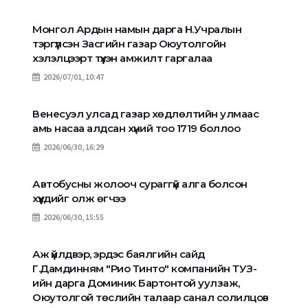
Монгол Ардын намын дарга Н.Учралын
тэргүүлсэн Засгийн газар Оюутолгойн
хэлэлцээрт түүхэн амжилт гаргалаа
2026/07/01, 10:47
Венесуэл улсад газар хөдлөлтийн улмаас
амь насаа алдсан хүний тоо 1719 боллоо
2026/06/30, 16:29
Автобусны жолооч сураггүй алга болсон
хүүхдийг олж өгчээ
2026/06/30, 15:55
Аж үйлдвэр, эрдэс баялгийн сайд
Г.Дамдинням "Рио Тинто" компанийн ТУЗ-
ийн дарга Доминик Бартонтой уулзаж,
Оюутолгой төслийн талаар санал солилцов