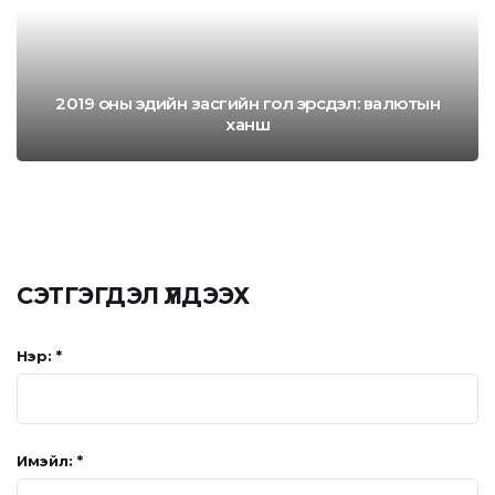
2019 оны эдийн засгийн гол эрсдэл: валютын
ханш
СЭТГЭГДЭЛ ҮЛДЭЭХ
Нэр: *
Имэйл: *