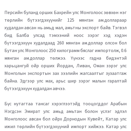
Персийн буланд орших Бахрейн улс Монголоос зөвхөн нэг
төрлийн бүтээгдэхүүнийг 125 мянган ам.доллараар
худалдан авсан нь амьд мал, амьтны экспорт байв. Тэгвэл
бид Балба улсад тэмээний ноос зэрэг хэд хэдэн
бүтээгдэхүүн худалдаад 260 мянган ам.доллар олсон бол
Бутан улс Монголоос 250 килограмм бяслаг импортолж, 0.6
мянган ам.доллар төлжээ. Үүнээс гадна бидэнтэй
харьцангуй ойр орших Йордан, Ливан, Оман зэрэг улс
Монголын экспортын зах зээлийн жагсаалтыг зузаатгаж
байна. Эдгээр улс мах, арьс шир зэрэг малын гаралтай
бүтээгдэхүүн худалдан авчээ.
Бүс нутагтаа тансаг хэрэглээтэйд тооцогддог Арабын
Нэгдсэн Эмират улс амьд амьтан болон үслэг эдлэл
Монголоос авсан бол ойрх Дорнодын Кувейт, Катар улс
ижил төрлийн бүтээгдэхүүний импорт хийжээ. Катар улс