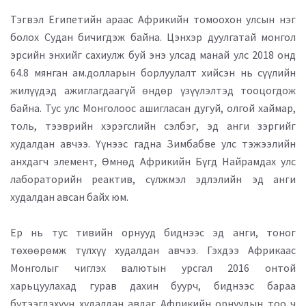
Тэгвэл Египетийн араас Африкийн томоохон улсын нэг
болох Судан бичигдэж байна. Цэнхэр дуулгатай монгол
эрсийн энхийг сахиулж буй энэ улсад манай улс 2018 онд
64.8 мянган ам.долларын борлуулалт хийсэн нь сүүлийн
жилүүдэд ажиглагдаагүй өндөр үзүүлэлтэд тооцогдож
байна. Тус улс Монголоос ашигласан дугуй, олгой хаймар,
толь, тээврийн хэрэгслийн сэлбэг, эд анги зэргийг
худалдан авчээ. Үүнээс гадна Зимбабве улс тэжээлийн
анхдагч элемент, Өмнөд Африкийн Бүгд Найрамдах улс
лабораторийн реактив, сүлжмэл эдлэлийн эд анги
худалдан авсан байх юм.
Ер нь тус тивийн орнууд биднээс эд анги, тоног
төхөөрөмж түлхүү худалдан авчээ. Гэхдээ Африкаас
Монголыг чиглэх валютын урсгал 2016 онтой
харьцуулахад гурав дахин буурч, биднээс бараа
бүтээгдэхүүн худалдан авдаг Африкийн орнуудын тоо ч