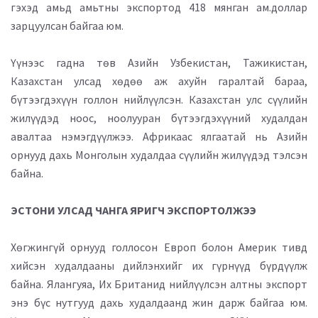
гэхэд амьд амьтны экспортод 418 мянган ам.доллар
зарцуулсан байгаа юм.
Үүнээс гадна төв Азийн Узбекистан, Тажикистан,
Казахстан улсад хөдөө аж ахуйн гаралтай бараа,
бүтээгдэхүүн голлон нийлүүлсэн. Казахстан улс сүүлийн
жилүүдэд ноос, ноолууран бүтээгдэхүүний худалдан
авалтаа нэмэгдүүлжээ. Африкаас ялгаатай нь Азийн
орнууд дахь Монголын худалдаа сүүлийн жилүүдэд тэлсэн
байна.
ЭСТОНИ УЛСАД ЧАНГА ЯРИГЧ ЭКСПОРТОЛЖЭЭ
Хөгжингүй орнууд голлосон Европ болон Америк тивд
хийсэн худалдааны дийлэнхийг их гүрнүүд бүрдүүлж
байна. Ялангуяа, Их Британид нийлүүлсэн алтны экспорт
энэ бүс нутгууд дахь худалдаанд жин дарж байгаа юм.