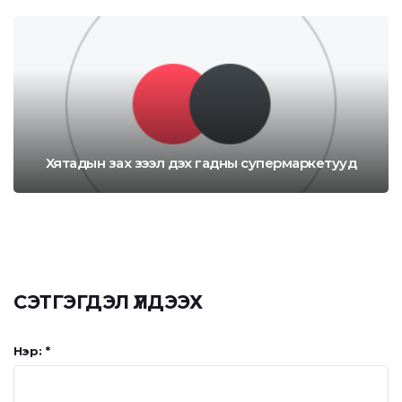
Хятадын зах зээл дэх гадны супермаркетууд
СЭТГЭГДЭЛ ҮЛДЭЭХ
Нэр: *