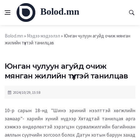
Bolod.mn
Bolod.mn
»
Мэдээ мэдээлэл
» Юнган чулуун агуйд очиж мянган
жилийн түүхтэй танилцав
Юнган чулуун агуйд очиж
мянган жилийн түүхтэй танилцав
2024/10/29, 15:58
10-р сарын 18-нд "Шинэ эриний нээлттэй хөгжлийн
замаар"- харийн хүний нүдээр Хятадтай танилцая арга
хэмжээ өндөрлөхтэй зэрэгцэн сурвалжилгийн багийнхан
аяллын сүүлчийн зогсоол болох Датун хотын баруун захад