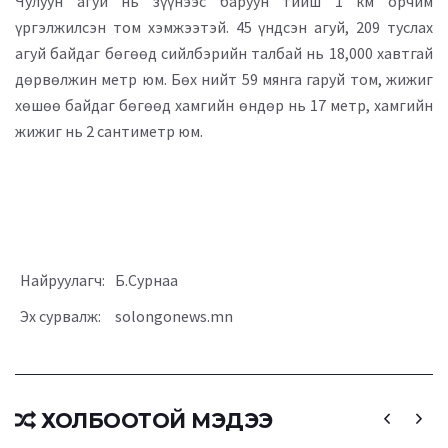
Чулуун агуй нь зүүнээс баруун тийш 1 км орчим
үргэлжилсэн том хэмжээтэй. 45 үндсэн агуй, 209 туслах
агуй байдаг бөгөөд сийлбэрийн талбай нь 18,000 хавтгай
дөрвөлжин метр юм. Бөх нийт 59 мянга гаруй том, жижиг
хөшөө байдаг бөгөөд хамгийн өндөр нь 17 метр, хамгийн
жижиг нь 2 сантиметр юм.
Найруулагч:
Б.Сурнаа
Эх сурвалж:
solongonews.mn
ХОЛБООТОЙ МЭДЭЭ