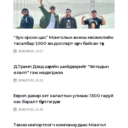
“Зун орсон цас” Монголын анхны мюзиклийн
тасалбар 1,000 ам.долларт хүрч байсан түүх
2026/08/05, 12:17
Д.Трамп Дээд шүүхийн шийдвэрийг "Хятадын
ялалт" гэж мэдэгджээ
2026/07/01, 15:21
Европ даяар хэт халалтын улмаас 1300 гаруй
нас баралт бүртгэгдэв
2026/07/01, 11:47
Тамхи импортлогч компаниудаас Монгол