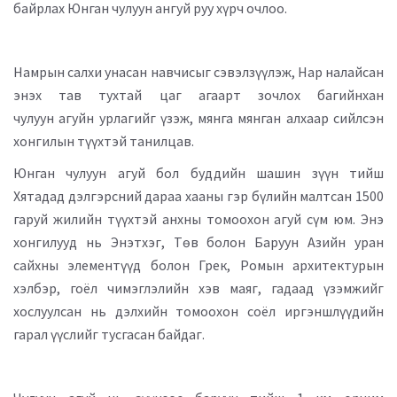
байрлах Юнган чулуун ангуй руу хүрч очлоо.
Намрын салхи унасан навчисыг сэвэлзүүлэж, Нар налайсан
энэх тав тухтай цаг агаарт зочлох багийнхан
чулуун агуйн урлагийг үзэж, мянга мянган алхаар сийлсэн
хонгилын түүхтэй танилцав.
Юнган чулуун агуй бол буддийн шашин зүүн тийш
Хятадад дэлгэрсний дараа хааны гэр бүлийн малтсан 1500
гаруй жилийн түүхтэй анхны томоохон агуй сүм юм. Энэ
хонгилууд нь Энэтхэг, Төв болон Баруун Азийн уран
сайхны элементүүд болон Грек, Ромын архитектурын
хэлбэр, гоёл чимэглэлийн хэв маяг, гадаад үзэмжийг
хослуулсан нь дэлхийн томоохон соёл иргэншлүүдийн
гарал үүслийг тусгасан байдаг.