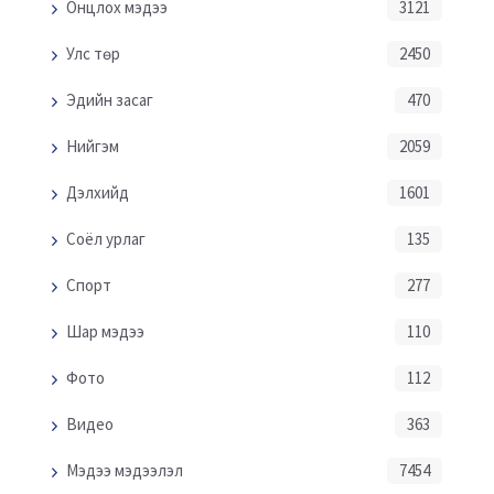
Онцлох мэдээ
3121
Улс төр
2450
Эдийн засаг
470
Нийгэм
2059
Дэлхийд
1601
Соёл урлаг
135
Спорт
277
Шар мэдээ
110
Фото
112
Видео
363
Мэдээ мэдээлэл
7454