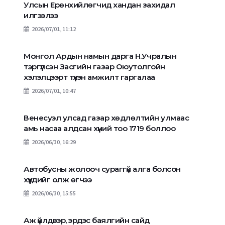
Улсын Ерөнхийлөгчид хандан захидал
илгээлээ
2026/07/01, 11:12
Монгол Ардын намын дарга Н.Учралын
тэргүүлсэн Засгийн газар Оюутолгойн
хэлэлцээрт түүхэн амжилт гаргалаа
2026/07/01, 10:47
Венесуэл улсад газар хөдлөлтийн улмаас
амь насаа алдсан хүний тоо 1719 боллоо
2026/06/30, 16:29
Автобусны жолооч сураггүй алга болсон
хүүхдийг олж өгчээ
2026/06/30, 15:55
Аж үйлдвэр, эрдэс баялгийн сайд