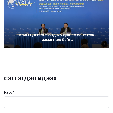
Азийн ДНБ энэ онд 4.5 хувиар өснө гэж
таамаглаж байна
СЭТГЭГДЭЛ ҮЛДЭЭХ
Нэр: *