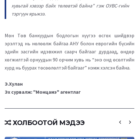
хувьтай хэвээр байх төлөвтэй байна” гэж ОУВС-гийн
тэргүүн ярьжээ.
Мөн Төв банкуудын бодлогын хүүгээ өсгөх шийдвэр
эрэлтэд нь нөлөөлж байгаа АНУ болон еврогийн бүсийн
эдийн засгийн идэвхжил саарч байгааг дурдаад, өндөр
хөгжилтэй орнуудын 90 орчим хувь нь “энэ онд өсөлтийн
хурд нь буурах төсөөлөлтэй байгааг” нэмж хэлсэн байна.
Э.Хулан
Эх сурвалж: "Монцамэ" агентлаг
ХОЛБООТОЙ МЭДЭЭ