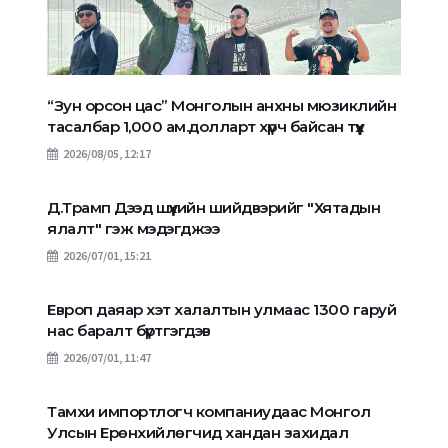
“Зун орсон цас” Монголын анхны мюзиклийн
тасалбар 1,000 ам.долларт хүрч байсан түүх
2026/08/05, 12:17
Д.Трамп Дээд шүүхийн шийдвэрийг "Хятадын
ялалт" гэж мэдэгджээ
2026/07/01, 15:21
Европ даяар хэт халалтын улмаас 1300 гаруй
нас баралт бүртгэгдэв
2026/07/01, 11:47
Тамхи импортлогч компаниудаас Монгол
Улсын Ерөнхийлөгчид хандан захидал