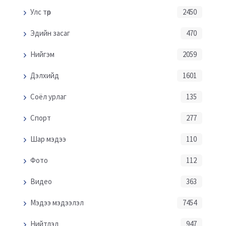
Улс төр
2450
Эдийн засаг
470
Нийгэм
2059
Дэлхийд
1601
Соёл урлаг
135
Спорт
277
Шар мэдээ
110
Фото
112
Видео
363
Мэдээ мэдээлэл
7454
Нийтлэл
947