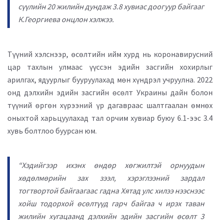
сүүлийн 20 жилийн дундаж 3.8 хувиас доогуур байгааг
К.Георгиева онцлон хэлжээ.
Түүний хэлснээр, өсөлтийн ийм хурд нь коронавирусний
цар тахлын улмаас үүссэн эдийн засгийн хохирлыг
арилгах, ядуурлыг бууруулахад мөн хүндрэл учруулна. 2022
онд дэлхийн эдийн засгийн өсөлт Украины дайн болон
түүний өргөн хүрээний үр дагавраас шалтгаалан өмнөх
оныхтой харьцуулахад тал орчим хувиар буюу 6.1-ээс 3.4
хувь болтлоо буурсан юм.
“Хэдийгээр ихэнх өндөр хөгжилтэй орнуудын
хөдөлмөрийн зах зээл, хэрэглээний зардал
тогтвортой байгаагаас гадна Хятад улс хилээ нээснээс
хойш тодорхой өсөлтүүд гарч байгаа ч ирэх таван
жилийн хугацаанд дэлхийн эдийн засгийн өсөлт 3