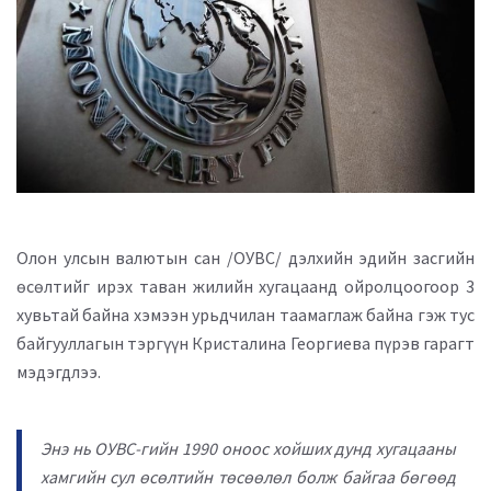
Олон улсын валютын сан /ОУВС/ дэлхийн эдийн засгийн
өсөлтийг ирэх таван жилийн хугацаанд ойролцоогоор 3
хувьтай байна хэмээн урьдчилан таамаглаж байна гэж тус
байгууллагын тэргүүн Кристалина Георгиева пүрэв гарагт
мэдэгдлээ.
Энэ нь ОУВС-гийн 1990 оноос хойших дунд хугацааны
хамгийн сул өсөлтийн төсөөлөл болж байгаа бөгөөд