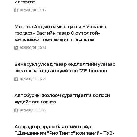
илгээлээ
2026/07/01, 11:12
Монгол Ардын намын дарга Н.Учралын
тэргүүлсэн Засгийн газар Оюутолгойн
хэлэлцээрт түүхэн амжилт гаргалаа
2026/07/01, 10:47
Венесуэл улсад газар хөдлөлтийн улмаас
амь насаа алдсан хүний тоо 1719 боллоо
2026/06/30, 16:29
Автобусны жолооч сураггүй алга болсон
хүүхдийг олж өгчээ
2026/06/30, 15:55
Аж үйлдвэр, эрдэс баялгийн сайд
Г.Дамдинням "Рио Тинто" компанийн ТУЗ-