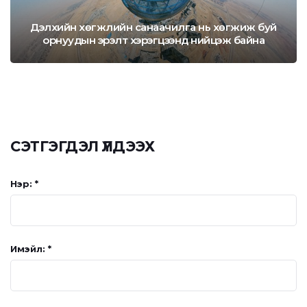
Дэлхийн хөгжлийн санаачилга нь хөгжиж буй
орнуудын эрэлт хэрэгцээнд нийцэж байна
СЭТГЭГДЭЛ ҮЛДЭЭХ
Нэр: *
Имэйл: *