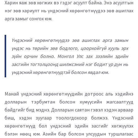
Харин яаж зөв хөгжих вэ гэдэг асуулт байна. Энэ асуултын
нэг зөв хариулт нь үндэсний хөрөнгөтнүүдээ зөв ашиглах
арга замыг сонгох юм.
Үндэсний хөрөнгөтнүүдээ зөв ашиглах арга замын
үндэс нь төрийн зөв бодлого, цоорхойгүй хууль эрх
зүйн орчин болно. Монгол Улс зах зээлийн эдийн
засгийн тогтолцоонд шилжсэний нэг бодит үр дүн нь
үндэсний хөрөнгөтнүүдтэй болсон явдал юм.
Манай үндэсний хөрөнгөтнүүдийн дотроос аль хэдийнэ
долларын тэрбумтан болсон хүмүүсийн жагсаалтууд
байдгийг бид мэднэ. Долларын саятан гэвэл хэдэн арваар
биш, хэдэн зуугаар тоологдохоор болжээ. Үндэсний
хөрөнгөтнүүд бол үндэсний эдийн засгийг хөгжүүлэх
бэлэн нөөц юм. Азийн бар болсон улсуудын туршлагаас