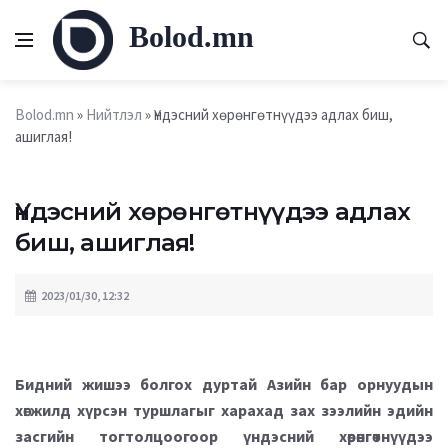
Bolod.mn
Bolod.mn
»
Нийтлэл
» Үндэсний хөрөнгөтнүүдээ адлах биш,
ашиглая!
Үндэсний хөрөнгөтнүүдээ адлах
биш, ашиглая!
2023/01/30, 12:32
Бидний жишээ болгох дуртай Азийн бар орнуудын
хөгжилд хүрсэн туршлагыг харахад зах зээлийн эдийн
засгийн тогтолцоогоор үндэсний хөрөнгөтнүүдээ