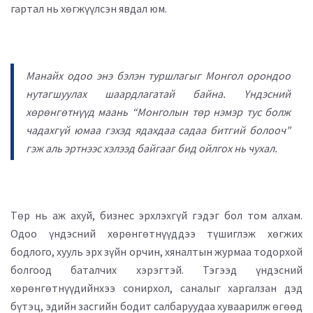
гартал нь хөгжүүлсэн явдал юм.
Манайх одоо энэ бэлэн туршлагыг Монгол орондоо
нутагшуулах шаардлагатай байна. Үндэсний
хөрөнгөтнүүд маань “Монголын төр нэмэр тус болж
чадахгүй юмаа гэхэд ядахдаа садаа битгий болооч"
гэж аль эртнээс хэлээд байгааг бид ойлгох нь чухал.
Төр нь аж ахуй, бизнес эрхлэхгүй гэдэг бол том алхам.
Одоо үндэсний хөрөнгөтнүүддээ түшиглэж хөгжих
бодлого, хууль эрх зүйн орчин, хяналтын журмаа тодорхой
болгоод баталчих хэрэгтэй. Тэгээд үндэсний
хөрөнгөтнүүдийнхээ сонирхол, саналыг харгалзан дэд
бүтэц, эдийн засгийн бодит салбаруудаа хуваарилж өгөөд