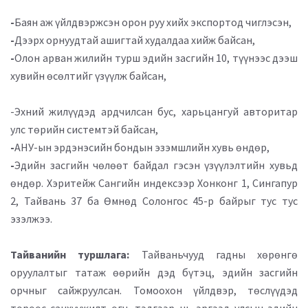
-
Баян аж үйлдвэржсэн орон руу хийх экспортод чиглэсэн,
-
Дээрх орнуудтай ашигтай худалдаа хийж байсан,
-
Олон арван жилийн турш эдийн засгийн 10, түүнээс дээш
хувийн өсөлтийг үзүүлж байсан,
-Эхний жилүүдэд ардчилсан бус, харьцангуй авторитар
улс төрийн системтэй байсан,
-
АНУ-ын эрдэнэсийн бондын эзэмшлийн хувь өндөр,
-
Эдийн засгийн чөлөөт байдал гэсэн үзүүлэлтийн хувьд
өндөр. Хэритейж Сангийн индексээр Хонконг 1, Сингапур
2, Тайвань 37 ба Өмнөд Солонгос 45-р байрыг тус тус
эзэлжээ.
Тайванийн туршлага:
Тайваньчууд гадны хөрөнгө
оруулалтыг татаж өөрийн дэд бүтэц, эдийн засгийн
орчныг сайжруулсан. Томоохон үйлдвэр, төслүүдэд