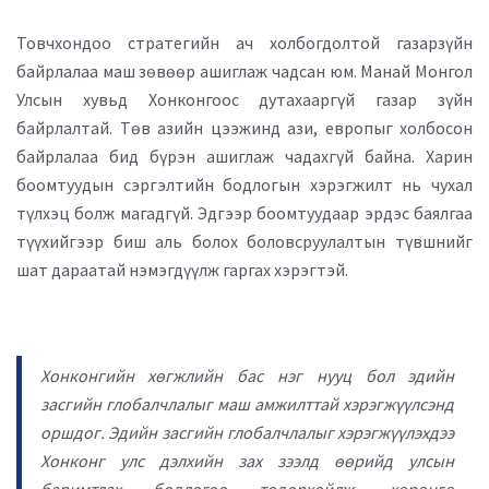
Товчхондоо стратегийн ач холбогдолтой газарзүйн
байрлалаа маш зөвөөр ашиглаж чадсан юм. Манай Монгол
Улсын хувьд Хонконгоос дутахааргүй газар зүйн
байрлалтай. Төв азийн цээжинд ази, европыг холбосон
байрлалаа бид бүрэн ашиглаж чадахгүй байна. Харин
боомтуудын сэргэлтийн бодлогын хэрэгжилт нь чухал
түлхэц болж магадгүй. Эдгээр боомтуудаар эрдэс баялгаа
түүхийгээр биш аль болох боловсруулалтын түвшнийг
шат дараатай нэмэгдүүлж гаргах хэрэгтэй.
Хонконгийн хөгжлийн бас нэг нууц бол эдийн
засгийн глобалчлалыг маш амжилттай хэрэгжүүлсэнд
оршдог. Эдийн засгийн глобалчлалыг хэрэгжүүлэхдээ
Хонконг улс дэлхийн зах зээлд өөрийд улсын
баримтлах бодлогоо тодорхойлж, хөрөнгө