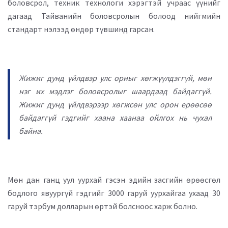
боловсрол, техник технологи хэрэгтэй учраас үүнийг
дагаад Тайванийн боловсролын болоод нийгмийн
стандарт нэлээд өндөр түвшинд гарсан.
Жижиг дунд үйлдвэр улс орныг хөгжүүлдэггүй, мөн
нэг их мэдлэг боловсролыг шаардаад байдаггүй.
Жижиг дунд үйлдвэрээр хөгжсөн улс орон ерөөсөө
байдаггүй гэдгийг хаана хаанаа ойлгох нь чухал
байна.
Мөн дан ганц уул уурхай гэсэн эдийн засгийн өрөөсгөл
бодлого явуургүй гэдгийг 3000 гаруй уурхайгаа ухаад 30
гаруй тэрбум долларын өртэй болсноос харж болно.