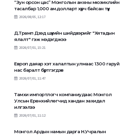
“Зун орсон цас” Монголын анхны мюзиклийн
тасалбар 1,000 ам.долларт хүрч байсан түүх
2026/08/05, 12:17
Д.Трамп Дээд шүүхийн шийдвэрийг "Хятадын
ялалт" гэж мэдэгджээ
2026/07/01, 15:21
Европ даяар хэт халалтын улмаас 1300 гаруй
нас баралт бүртгэгдэв
2026/07/01, 11:47
Тамхи импортлогч компаниудаас Монгол
Улсын Ерөнхийлөгчид хандан захидал
илгээлээ
2026/07/01, 11:12
Монгол Ардын намын дарга Н.Учралын