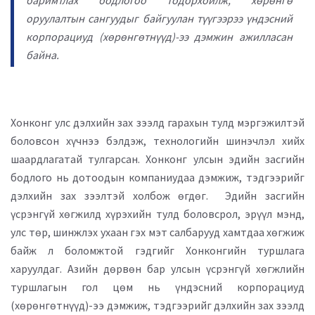
оруулалтын сангуудыг байгуулан түүгээрээ үндэсний
корпорациуд (хөрөнгөтнүүд)-ээ дэмжин ажилласан
байна.
Хонконг улс дэлхийн зах зээлд гарахын тулд мэргэжилтэй
боловсон хүчнээ бэлдэж, технологийн шинэчлэл хийх
шаардлагатай тулгарсан. Хонконг улсын эдийн засгийн
бодлого нь дотоодын компаниудаа дэмжиж, тэдгээрийг
дэлхийн зах зээлтэй холбож өгдөг. Эдийн засгийн
үсрэнгүй хөгжилд хүрэхийн тулд боловсрол, эрүүл мэнд,
улс төр, шинжлэх ухаан гэх мэт салбарууд хамтдаа хөгжиж
байж л боломжтой гэдгийг Хонконгийн туршлага
харуулдаг. Азийн дөрвөн бар улсын үсрэнгүй хөгжлийн
туршлагын гол цөм нь үндэсний корпорациуд
(хөрөнгөтнүүд)-ээ дэмжиж, тэдгээрийг дэлхийн зах зээлд