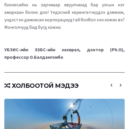
бизнесийнх нь зарчмаар явуулчихад бар улсын нэг
амархаан болно доо! Үндэсний хөрөнгөтнүүдээ дэмжиж,
үндэстэн дамнасан корпорациудтай болбол хэн хожих вэ?
Монголчууд бид бүгд хожно.
УБЭИС-ийн ЭЗБС-ийн захирал, доктор (Рh.О),
профессор О.Балдангомбо
ХОЛБООТОЙ МЭДЭЭ