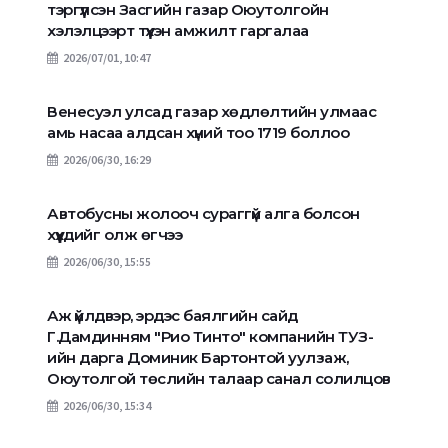
тэргүүлсэн Засгийн газар Оюутолгойн
хэлэлцээрт түүхэн амжилт гаргалаа
2026/07/01, 10:47
Венесуэл улсад газар хөдлөлтийн улмаас
амь насаа алдсан хүний тоо 1719 боллоо
2026/06/30, 16:29
Автобусны жолооч сураггүй алга болсон
хүүхдийг олж өгчээ
2026/06/30, 15:55
Аж үйлдвэр, эрдэс баялгийн сайд
Г.Дамдинням "Рио Тинто" компанийн ТУЗ-
ийн дарга Доминик Бартонтой уулзаж,
Оюутолгой төслийн талаар санал солилцов
2026/06/30, 15:34