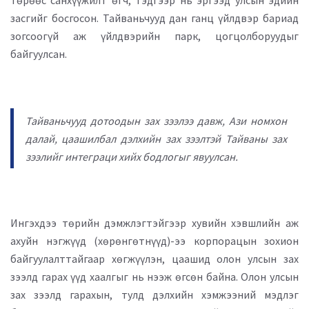
төрөөс санхүүжилт өгч, тэдгээр нь эргээд улсын эдийн
засгийг босгосон. Тайваньчууд дан ганц үйлдвэр бариад
зогсоогүй аж үйлдвэрийн парк, цогцолборуудыг
байгуулсан.
Тайваньчууд дотоодын зах зээлээ давж, Ази номхон
далай, цаашилбал дэлхийн зах зээлтэй Тайваны зах
зээлийг интеграци хийх бодлогыг явуулсан.
Ингэхдээ төрийн дэмжлэгтэйгээр хувийн хэвшлийн аж
ахуйн нэгжүүд (хөрөнгөтнүүд)-ээ корпорацын зохион
байгуулалттайгаар хөгжүүлэн, цаашид олон улсын зах
зээлд гарах үүд хаалгыг нь нээж өгсөн байна. Олон улсын
зах зээлд гарахын, тулд дэлхийн хэмжээний мэдлэг