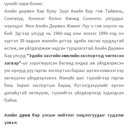
үүнийг харж болно.
Азийн дөрвөн бар буюу Зүүн Азийн бар гэж Тайвань,
Сингапур, Хонконг болон Өмнөд Солонгос улсуудыг
нэрлэдэг. Мөн Азийн Дөрвөн Жижиг Луу ч гэж нэрлэх нь
бий. Эдгээр улсууд нь 1960-аад оны эхнээс 1990-ээд он
хүртэл 30-аадхан жилийн дотор эдийн засгаа хурдацтай
өсгөж, аж үйлдвэржиж чадсан туршлагатай. Азийн Дөрвөн
Бар улсууд
"Эдийн засгийн хөгжлийн экспортод чиглэсэн
загвар"-
ыг хэрэгжүүлсэн бөгөөд өндөр аж үйлдвэржсэн
улс орнууд руу гаргах экспортын барааг өргөн хэмжээгээр
хөгжүүлэн үйлдвэрлэжээ. Манайх шиг түүхийгээр гаргах
биш. Харин экспортын бараа, бүтээгдэхүүнийг өргөн
далайцтай хөгжүүлж, түүнийгээ үйлдвэрлээд худалдсан
байна.
Азийн дөрвөн бар улсын нийтлэг онцлогуудыг судалж
үзвэл: