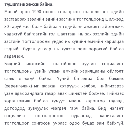
түшиглэж хөгжсөн байна.
Манай орон 1990 оноос төвлөрсөн төлөвлөгөөт эдийн
засгаас зах зээлийн эдийн засгийн тогтолцоонд шилжээд
30 гаруй жил болж байгаа ч төдийлөн амжилттай хөгжиж
чадахгүй байгаагийн гол шалтгаан нь зах зээлийн эдийн
засгийн тогтолцооны үндэс нь хувийн өмчийн харилцаа
гэдгийг бүрэн утгаар нь хүлээн зөвшөөрөхгүй байгаа
явдал юм.
Бидний ихэнхийн толгойноос хуучин социалист
тогтолцооны үеийн улсын өмчийн харилцааны ойлголт
салж өгөхгүй байна. Үүний баталгаа бол баяжих
(хөрөнгөжих)-ыг жаахан хэтрүүлж хэлбэл, нийгмээрээ
үзэн ядах хандлага газар авах шинжтэй болжээ. Тиймээс
хөрөнгөжиж байгаа хүмүүс маань хөрөнгөө гадаад,
дотоодод зувчуулах үзэгдэл гарч байна. Бид нэгэнт
социалист тогтолцоогоо нураагаад капиталист
тогтолцоог сонгосон учраас одоо буцах зам байхгүй.