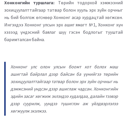
Хонконгийн туршлага:
Төрийн тодорхой хэмжээний
зохицуулалттайгаар татвар болон хууль эрх зүйн орчныг
нь бий болгож өгснөөр Хонконг асар хурдацтай хөгжсөн.
Ингэхдээ Хонконг улсын эрх ашиг ямагт №1, Хонконг хүн
хэзээд үндэсний баялаг шүү гэсэн бодлогыг тууштай
баримталсан байна.
Хонконг улс олон улсын боомт хот болох маш
ашигтай байрлал дээр байсан ба үүнийгээ төрийн
зохицуулалттайгаар татвар болон эрх зүйн орчныг нь
дэмжсэний үндсэн дээр ашиглаж чадсан. Хонконгийн
эдийн засаг хөгжиж эхлэхдээ худалдаа, далайн тээвэр
дээр суурилж, үүндээ түшиглэн аж үйлдвэрлэлээ
хөгжүүлж эхэлжээ.