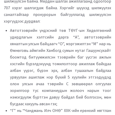
шилжүүлсэн байна. Мөрдөн шалгах ажиллагаанд одоогоор
707 хэрэг шалгагдаж байна. Хэргийг шүүхэд шилжүүлэх
саналтайгаар прокурорын байгууллагад шилжүүлсэн
хэргүүдээс дурдвал:
Автотээврийн үндэсний төв ТӨҮГ-ын Хөдөлгөөний
удирдлагын хэлтсийн дарга “А”, автотээврийн
хяналтын улсын байцаагч “О”, мэргэжилтэн “М” нар нь
Өмнөговь аймгийн Ханбогд сумын нутаг Гашуунсухайт
боомтод битүүмжилсэн тээврийн баг үүсгэх ажлын
хэсгийн бүрэлдэхүүнд томилолтоор ажиллаж байхдаа
албан үүрэг, бүрэн эрх, албан тушаалын байдлаа
урвуулан ашиглаж нэр бүхий 5 хуулийн этгээдүүдэд
олон улсын ачаа тэврийн С зөвшөөрөл олгуулах
зорилгоор тус компаниудын жолооч нарын тоог
нэмэгдүүлж бүртгэн давуу байдал бий болгосон, мөн
бусдаас хахууль авсан гэх;
“Г” нь “Чандмань Илч ОНӨ” ХХК-ийн ерөнхий нягтлан