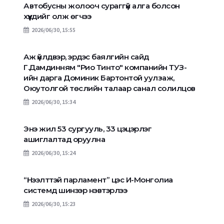
Автобусны жолооч сураггүй алга болсон
хүүхдийг олж өгчээ
2026/06/30, 15:55
Аж үйлдвэр, эрдэс баялгийн сайд
Г.Дамдинням "Рио Тинто" компанийн ТУЗ-
ийн дарга Доминик Бартонтой уулзаж,
Оюутолгой төслийн талаар санал солилцов
2026/06/30, 15:34
Энэ жил 53 сургууль, 33 цэцэрлэг
ашиглалтад оруулна
2026/06/30, 15:24
“Нээлттэй парламент” цэс И-Монголиа
системд шинээр нэвтэрлээ
2026/06/30, 15:23