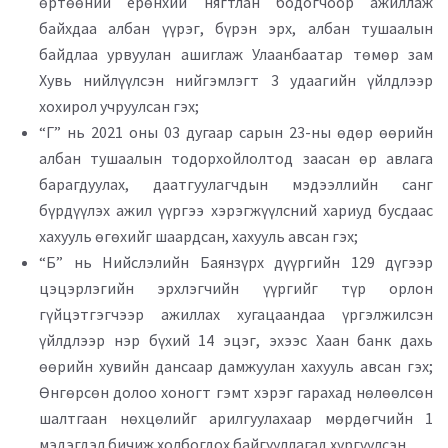
өртөөний ерөнхий нягтлан бодогчоор ажиллаж
байхдаа албан үүрэг, бүрэн эрх, албан тушаалын
байдлаа урвуулан ашиглаж Улаанбаатар төмөр зам
Хувь нийлүүлсэн нийгэмлэгт 3 удаагийн үйлдлээр
хохирол учруулсан гэх;
“Г” нь 2021 оны 03 дугаар сарын 23-ны өдөр өөрийн
албан тушаалын тодорхойлолтод заасан өр авлага
барагдуулах, даатгуулагчдын мэдээллийн санг
бүрдүүлэх ажил үүргээ хэрэгжүүлсний хариуд бусдаас
хахууль өгөхийг шаардсан, хахууль авсан гэх;
“Б” нь Нийслэлийн Баянзүрх дүүргийн 129 дүгээр
цэцэрлэгийн эрхлэгчийн үүргийг түр орлон
гүйцэтгэгчээр ажиллах хугацаандаа үргэлжилсэн
үйлдлээр нэр бүхий 14 эцэг, эхээс Хаан банк дахь
өөрийн хувийн дансаар дамжуулан хахууль авсан гэх;
Өнгөрсөн долоо хоногт гэмт хэрэг гарахад нөлөөлсөн
шалтгаан нөхцөлийг арилгуулахаар мөрдөгчийн 1
мэдэгдэл бичиж холбогдох байгууллагад хүргүүлсэн.