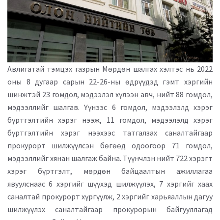
Авлигатай тэмцэх газрын Мөрдөн шалгах хэлтэс нь 2022
оны 8 дугаар сарын 22-26-ны өдрүүдэд гэмт хэргийн
шинжтэй 23 гомдол, мэдээлэл хүлээн авч, нийт 88 гомдол,
мэдээллийг шалгав. Үүнээс 6 гомдол, мэдээлэлд хэрэг
бүртгэлтийн хэрэг нээж, 11 гомдол, мэдээлэлд хэрэг
бүртгэлтийн хэрэг нээхээс татгалзах саналтайгаар
прокурорт шилжүүлсэн бөгөөд одоогоор 71 гомдол,
мэдээллийг хянан шалгаж байна. Түүнчлэн нийт 722 хэрэгт
хэрэг бүртгэлт, мөрдөн байцаалтын ажиллагаа
явуулснаас 6 хэргийг шүүхэд шилжүүлэх, 7 хэргийг хаах
саналтай прокурорт хүргүүлж, 2 хэргийг харьяаллын дагуу
шилжүүлэх саналтайгаар прокурорын байгууллагад