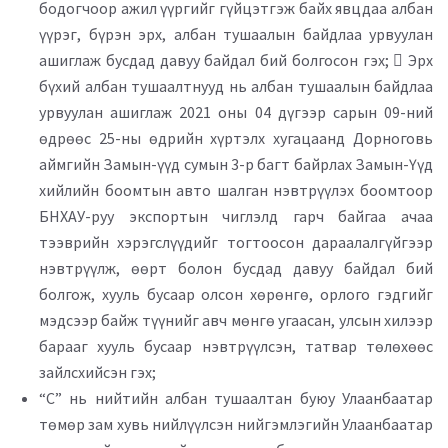
бодогчоор ажил үүргийг гүйцэтгэж байх явцдаа албан
үүрэг, бүрэн эрх, албан тушаалын байдлаа урвуулан
ашиглаж бусдад давуу байдал бий болгосон гэх;  Эрх
бүхий албан тушаалтнууд нь албан тушаалын байдлаа
урвуулан ашиглаж 2021 оны 04 дүгээр сарын 09-ний
өдрөөс 25-ны өдрийн хүртэлх хугацаанд Дорноговь
аймгийн Замын-үүд сумын 3-р багт байрлах Замын-Үүд
хийлийн боомтын авто шалган нэвтрүүлэх боомтоор
БНХАУ-руу экспортын чиглэлд гарч байгаа ачаа
тээврийн хэрэгслүүдийг тогтоосон дараалалгүйгээр
нэвтрүүлж, өөрт болон бусдад давуу байдал бий
болгож, хууль бусаар олсон хөрөнгө, орлого гэдгийг
мэдсээр байж түүнийг авч мөнгө угаасан, улсын хилээр
барааг хууль бусаар нэвтрүүлсэн, татвар төлөхөөс
зайлсхийсэн гэх;
“С” нь нийтийн албан тушаалтан буюу Улаанбаатар
төмөр зам хувь нийлүүлсэн нийгэмлэгийн Улаанбаатар