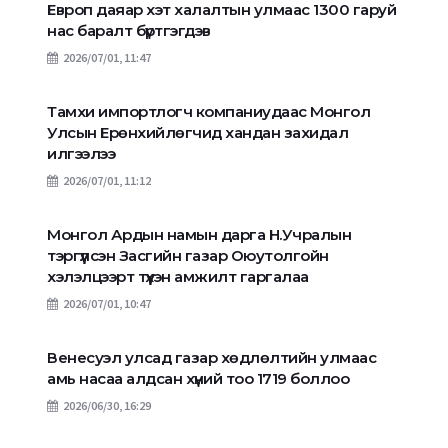
Европ даяар хэт халалтын улмаас 1300 гаруй
нас баралт бүртгэгдэв
2026/07/01, 11:47
Тамхи импортлогч компаниудаас Монгол
Улсын Ерөнхийлөгчид хандан захидал
илгээлээ
2026/07/01, 11:12
Монгол Ардын намын дарга Н.Учралын
тэргүүлсэн Засгийн газар Оюутолгойн
хэлэлцээрт түүхэн амжилт гаргалаа
2026/07/01, 10:47
Венесуэл улсад газар хөдлөлтийн улмаас
амь насаа алдсан хүний тоо 1719 боллоо
2026/06/30, 16:29