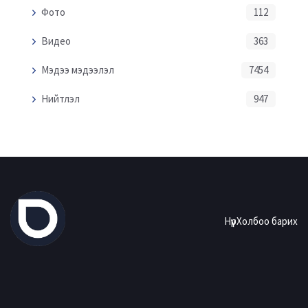
Фото
112
Видео
363
Мэдээ мэдээлэл
7454
Нийтлэл
947
Нүүр
Холбоо барих