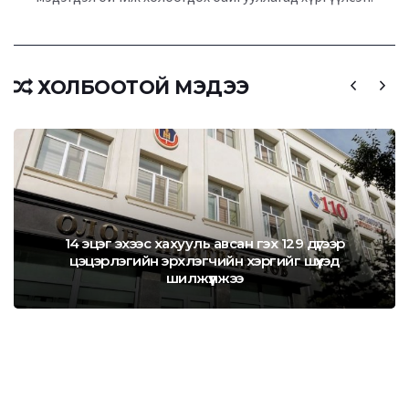
ХОЛБООТОЙ МЭДЭЭ
14 эцэг эхээс хахууль авсан гэх 129 дүгээр
цэцэрлэгийн эрхлэгчийн хэргийг шүүхэд
шилжүүлжээ