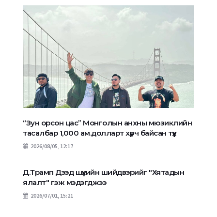
“Зун орсон цас” Монголын анхны мюзиклийн
тасалбар 1,000 ам.долларт хүрч байсан түүх
2026/08/05, 12:17
Д.Трамп Дээд шүүхийн шийдвэрийг "Хятадын
ялалт" гэж мэдэгджээ
2026/07/01, 15:21