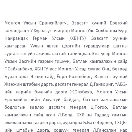
Монгол Улсын Ерөнхийлөгч, Зэвсэгт хүчний Ерөнхий
командлагч У.Хүрэлсүх өчигдөр Монгол Улс-Холбооны Бүгд
Найрамдах Герман Улсын /ХБНГУ/ Зэвсэгт хүчний
хамтарсан Уулын явган цэргийн гуравдугаар шатны
сургалтын үйл ажиллагаатай танилцлаа. Энэ үеэр Монгол
Улсын Засгийн газрын гишүүн, Батлан хамгаалахын сайд
Г.Сайханбаяр, ХБНГУ-аас Монгол Улсад суугаа Онц бөгөөд
Бүрэн эрхт Элчин сайд Ёорн Розенберг, Зэвсэгт хүчний
Жанжин штабын дарга, дэслэгч генерал Д.Ганзориг, ҮАБЗ-
ийн нарийн бичгийн дарга Ж.Энхбаяр, Монгол Улсын
Ерөнхийлөгчийн Аюулгүй байдал, батлан хамгаалахын
бодлогын зөвлөх дэслэгч генерал Ц.Тогоо, Батлан
хамгаалахын сайд асан Л.Болд, БХЯ-ны Гадаад хамтын
ажиллагааны газрын дарга, хурандаа Б.Бат-Эрдэнэ, ТХЦК-
ийн штабын дарга, хошууч генерал Л.Гансэлэм нар