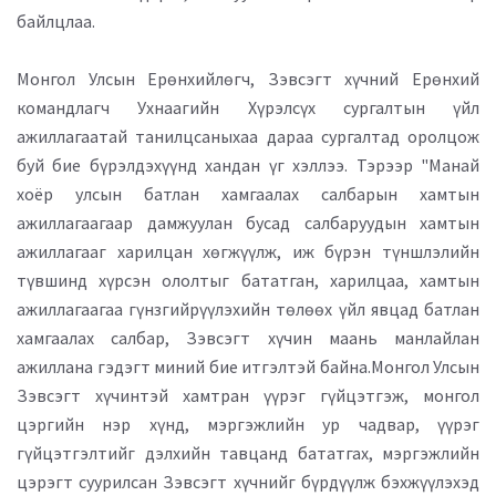
байлцлаа.
Монгол Улсын Ерөнхийлөгч, Зэвсэгт хүчний Ерөнхий
командлагч Ухнаагийн Хүрэлсүх сургалтын үйл
ажиллагаатай танилцсаныхаа дараа сургалтад оролцож
буй бие бүрэлдэхүүнд хандан үг хэллээ. Тэрээр "Манай
хоёр улсын батлан хамгаалах салбарын хамтын
ажиллагаагаар дамжуулан бусад салбаруудын хамтын
ажиллагааг харилцан хөгжүүлж, иж бүрэн түншлэлийн
түвшинд хүрсэн ололтыг бататган, харилцаа, хамтын
ажиллагаагаа гүнзгийрүүлэхийн төлөөх үйл явцад батлан
хамгаалах салбар, Зэвсэгт хүчин маань манлайлан
ажиллана гэдэгт миний бие итгэлтэй байна.Монгол Улсын
Зэвсэгт хүчинтэй хамтран үүрэг гүйцэтгэж, монгол
цэргийн нэр хүнд, мэргэжлийн ур чадвар, үүрэг
гүйцэтгэлтийг дэлхийн тавцанд бататгах, мэргэжлийн
цэрэгт суурилсан Зэвсэгт хүчнийг бүрдүүлж бэхжүүлэхэд