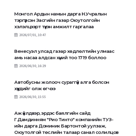
Монгол Ардын намын дарга Н.Учралын
тэргүүлсэн Засгийн газар Оюутолгойн
хэлэлцээрт түүхэн амжилт гаргалаа
2026/07/01, 10:47
Венесуэл улсад газар хөдлөлтийн улмаас
амь насаа алдсан хүний тоо 1719 боллоо
2026/06/30, 16:29
Автобусны жолооч сураггүй алга болсон
хүүхдийг олж өгчээ
2026/06/30, 15:55
Аж үйлдвэр, эрдэс баялгийн сайд
Г.Дамдинням "Рио Тинто" компанийн ТУЗ-
ийн дарга Доминик Бартонтой уулзаж,
Оюутолгой төслийн талаар санал солилцов