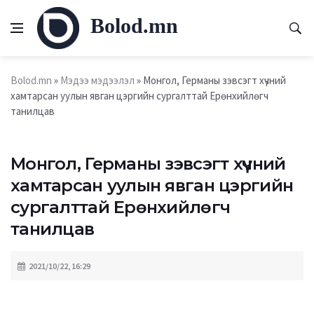
Bolod.mn
Bolod.mn
»
Мэдээ мэдээлэл
» Монгол, Германы зэвсэгт хүчний
хамтарсан уулын явган цэргийн сургалттай Ерөнхийлөгч
танилцав
Монгол, Германы зэвсэгт хүчний
хамтарсан уулын явган цэргийн
сургалттай Ерөнхийлөгч
танилцав
2021/10/22, 16:29