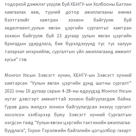
тодорхой дэмжлэг үзүүлж буй ХБНГУ-ын Холбооны Батлан
хамгаалах яам, түүний дотор ажиллагааны өмнөх
бэлтгэлийг хамтран зохион байгуулж буй
хөдөлгөөнт,уулын явган цэргийн сургалтыг хамтран
зохион байгуулж буй 23 дугаар уулын явган цэргийн
бригадын удирдлага, бие бүрэлдэхүүнд тус тус халуун
талархал илэрхийлж, сургалтын үйл ажиллагаанд амжилт
хүсье” гэв.
Монгол Улсын Зэвсэгт хүчин, ХБНГУ-ын Зэвсэгт хүчний
хамтарсан "Уулын явган цэргийн дунд шатны сургалт”
2021 оны 10 дугаар сарын 4-28-ны өдрүүдэд Монгол Улсын
нутаг дэвсгэрт амжилттай зохион байгуулагдаж байна.
Гурав дахь жилдээ зохион байгуулагдсан энэхүү сургалт
хосолсон хэлбэрээр буюу Зэвсэгт хүчний Сургалтын
нэгдсэн төвд "Уулын явган цэргийн тактикийн ажиллагаа-
буудлага”, Горхи-Тэрэлжийн байгалийн цогцолбор газарт