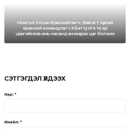
Монгол Улсын Ерөнхийлөгч, Зэвсэгт хүчний
ерөнхий командлагч Х.Баттулга та эр
цэргийнхээ амь насанд анхаарах цаг болжээ
СЭТГЭГДЭЛ ҮЛДЭЭХ
Нэр: *
Имэйл: *