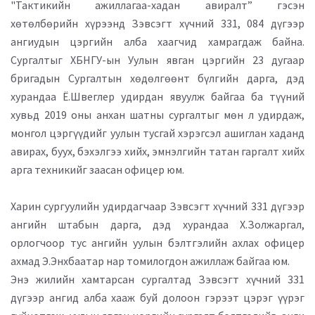
"Тактикийн ажиллагаа-хадан авиралт” гэсэн
хөтөлбөрийн хүрээнд Зэвсэгт хүчний 331, 084 дүгээр
ангиудын цэргийн алба хаагчид хамрагдаж байна.
Сургалтыг ХБНГУ-ын Уулын явган цэргийн 23 дугаар
бригадын Сургалтын хөдөлгөөнт бүлгийн дарга, дэд
хурандаа Ё.Швеглер удирдан явуулж байгаа ба түүний
хувьд 2019 оны анхан шатны сургалтыг мөн л удирдаж,
монгол цэргүүдийг уулын тусгай хэрэгсэл ашиглан хаданд
авирах, буух, бэхэлгээ хийх, эмнэлгийн татан гаргалт хийх
арга техникийг заасан офицер юм.
Харин сургуулийн удирдагчаар Зэвсэгт хүчний 331 дүгээр
ангийн штабын дарга, дэд хурандаа Х.Золжаргал,
орлогчоор тус ангийн уулын бэлтгэлийн ахлах офицер
ахмад Э.Энхбаатар нар томилогдон ажиллаж байгаа юм.
Энэ жилийн хамтарсан сургалтад Зэвсэгт хүчний 331
дүгээр ангид алба хааж буй долоон гэрээт цэрэг үүрэг