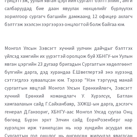
гүйцэтгэж, уулын явган цэргийн сургалт бэлтгэлийг, анги
салбаруудад бие даан явуулах нөхцөлийг бүрлүүлэх
зорилгоор сургагч багшийн дамжаанд 12 офицер ахлагч
бэлтгэж эхэлсэн зэргээрээ онцлогтой болж байгаа юм.
Монгол Улсын Зэвсэгт хүчний уулчин дайчдыг бэлтгэх
үйлсэд хамгийн их үүрэгтэй оролцож буй ХБНГУ-ын Уулын
явган цэргийн 23 дугаар бригадын Сургалтын хөдөлгөөнт
бүлгийн дарга, дэд хурандаа Ё.Швеглертэй энэ хүрээнд
сэтгэгдлээ хуваалцсан юм. Тэрээр "Нэн тэргүүнд манай
сургалтын явцтай Монгол Улсын Ерөнхийлөгч, Зэвсэгт
хүчний Ерөнхий командлагч У. Хүрэлсүх, Батлан
хамгаалахын сайд Г.Сайханбаяр, ЗХЖШ-ын дарга, дэслэгч
генерал Д.Ганзориг, ХБНГУ-аас Монгол Улсад суугаа Онц
бөгөөд Бүрэн эрхт Элчин сайд ЁорнРозенберг нар
хүрэлцэн ирж танилцсан нь нэр хүндийн асуудал юм.
Сургалтын гол онцлог нь өнгөрсөн жилүүдэд явагдсан