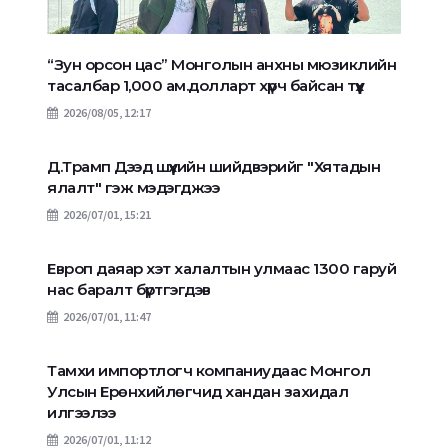
“Зун орсон цас” Монголын анхны мюзиклийн
тасалбар 1,000 ам.долларт хүрч байсан түүх
2026/08/05, 12:17
Д.Трамп Дээд шүүхийн шийдвэрийг "Хятадын
ялалт" гэж мэдэгджээ
2026/07/01, 15:21
Европ даяар хэт халалтын улмаас 1300 гаруй
нас баралт бүртгэгдэв
2026/07/01, 11:47
Тамхи импортлогч компаниудаас Монгол
Улсын Ерөнхийлөгчид хандан захидал
илгээлээ
2026/07/01, 11:12