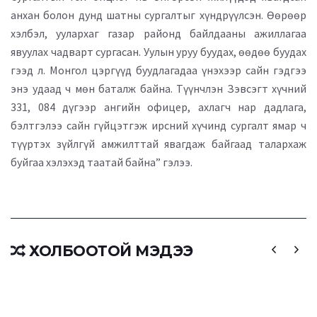
анхан болон дунд шатны сургалтыг хүндрүүлсэн. Өөрөөр
хэлбэл, уулархаг газар районд байлдааны ажиллагаа
явуулах чадварт сургасан. Уулын уруу буудах, өөдөө буудах
гээд л. Монгол цэргүүд буудлагадаа үнэхээр сайн гэдгээ
энэ удаад ч мөн баталж байна. Түүнчлэн Зэвсэгт хүчний
331, 084 дүгээр ангийн офицер, ахлагч нар дадлага,
бэлтгэлээ сайн гүйцэтгэж ирсний хүчинд сургалт ямар ч
түүртэх зүйлгүй амжилттай явагдаж байгаад талархаж
буйгаа хэлэхэд таатай байна” гэлээ.
ХОЛБООТОЙ МЭДЭЭ