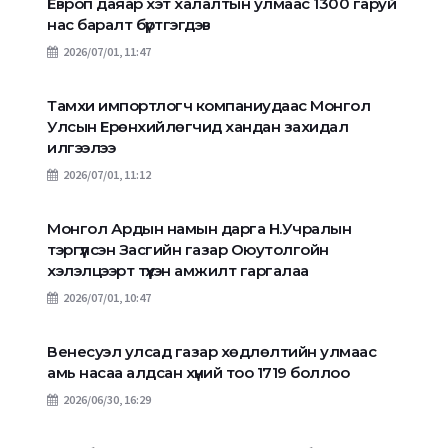
Европ даяар хэт халалтын улмаас 1300 гаруй
нас баралт бүртгэгдэв
2026/07/01, 11:47
Тамхи импортлогч компаниудаас Монгол
Улсын Ерөнхийлөгчид хандан захидал
илгээлээ
2026/07/01, 11:12
Монгол Ардын намын дарга Н.Учралын
тэргүүлсэн Засгийн газар Оюутолгойн
хэлэлцээрт түүхэн амжилт гаргалаа
2026/07/01, 10:47
Венесуэл улсад газар хөдлөлтийн улмаас
амь насаа алдсан хүний тоо 1719 боллоо
2026/06/30, 16:29