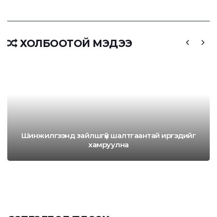
ХОЛБООТОЙ МЭДЭЭ
Шинжилгээнд зайлшгүй шалтгаантай иргэдийг
хамруулна