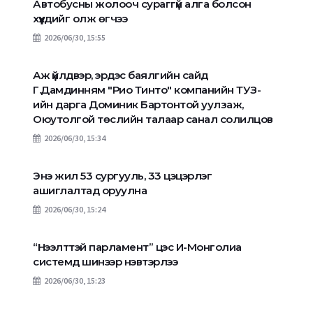
Автобусны жолооч сураггүй алга болсон
хүүхдийг олж өгчээ
2026/06/30, 15:55
Аж үйлдвэр, эрдэс баялгийн сайд
Г.Дамдинням "Рио Тинто" компанийн ТУЗ-
ийн дарга Доминик Бартонтой уулзаж,
Оюутолгой төслийн талаар санал солилцов
2026/06/30, 15:34
Энэ жил 53 сургууль, 33 цэцэрлэг
ашиглалтад оруулна
2026/06/30, 15:24
“Нээлттэй парламент” цэс И-Монголиа
системд шинээр нэвтэрлээ
2026/06/30, 15:23