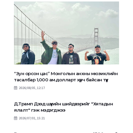
“Зун орсон цас” Монголын анхны мюзиклийн
тасалбар 1,000 ам.долларт хүрч байсан түүх
2026/08/05, 12:17
Д.Трамп Дээд шүүхийн шийдвэрийг "Хятадын
ялалт" гэж мэдэгджээ
2026/07/01, 15:21