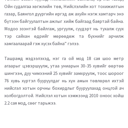
Ойн судалгаа хөгжлийн төв, Нийслэлийн хот тохижилтын
газар, Баянгол дүүргийн иргэд аж ахуйн нэгж хамтарч энэ
бүтээн байгуулалтын ажлыг хийж байгаад баяртай байна.
Модоо эзэнтэй байлгаж, ургуулж, сүүдэрт нь тухалж суух
тэр сайхан өдрийг мөрөөдөж та бүхнийг арчилж
хамгаалаарай гэж хүсэх байна” гэлээ.
Ташрамд мэдээлэхэд, нэг га ой мод 18 сая шоо метр
агаарыг цэвэршүүлж, утаа униарын 30-35 хувийг өөртөө
шингээн, дуу чимээний 25 хувийг замхруулж, тоос шороог
76 хувь хүртэл бууруулдаг нь хүн амын төвлөрөл ихтэй
нийслэл хотын орчны бохирдлыг бууруулахад онцгой ач
холбогдолтой. Нийслэл хотын хэмжээнд 2010 оноос хойш
2.2 сая мод, сөөг тарьжээ.