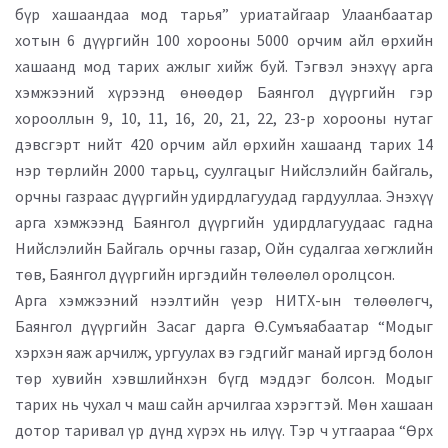
бүр хашаандаа мод тарья” уриатайгаар Улаанбаатар
хотын 6 дүүргийн 100 хорооны 5000 орчим айл өрхийн
хашаанд мод тарих ажлыг хийж буй. Тэгвэл энэхүү арга
хэмжээний хүрээнд өнөөдөр Баянгол дүүргийн гэр
хорооллын 9, 10, 11, 16, 20, 21, 22, 23-р хорооны нутаг
дэвсгэрт нийт 420 орчим айл өрхийн хашаанд тарих 14
нэр төрлийн 2000 тарьц, суулгацыг Нийслэлийн байгаль,
орчны газраас дүүргийн удирдлагуудад гардууллаа. Энэхүү
арга хэмжээнд Баянгол дүүргийн удирдлагуудаас гадна
Нийслэлийн Байгаль орчны газар, Ойн судалгаа хөгжлийн
төв, Баянгол дүүргийн иргэдийн төлөөлөл оролцсон.
Арга хэмжээний нээлтийн үеэр НИТХ-ын төлөөлөгч,
Баянгол дүүргийн Засаг дарга Ө.Сумъяабаатар “Модыг
хэрхэн яаж арчилж, ургуулах вэ гэдгийг манай иргэд болон
төр хувийн хэвшлийнхэн бүгд мэддэг болсон. Модыг
тарих нь чухал ч маш сайн арчилгаа хэрэгтэй. Мөн хашаан
дотор таривал үр дүнд хүрэх нь илүү. Тэр ч утгаараа “Өрх