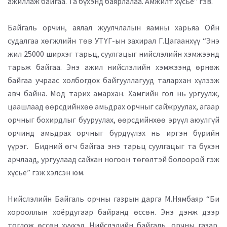
ажиллаж байгаа. Та бүхэнд баярлалаа. Амжилт хүсье” гэв.
Байгаль орчин, аялал жуулчлалын яамны харьяа Ойн
судалгаа хөгжлийн төв УТҮГ-ын захирал Г.Цагаанхүү “Энэ
жил 25000 ширхэг тарьц, суулгацыг нийслэлийн хэмжээнд
тарьж байгаа. Энэ ажил нийслэлийн хэмжээнд өрнөж
байгаа учраас холбогдох байгууллагууд талархан хүлээж
авч байна. Мод тарих амархан. Хамгийн гол нь ургуулж,
цаашлаад өөрсдийнхөө амьдрах орчныг сайжруулах, агаар
орчныг бохирдлыг бууруулах, өөрсдийнхөө эрүүл аюулгүй
орчинд амьдрах орчныг бүрдүүлэх нь иргэн бүрийн
үүрэг. Бидний өгч байгаа энэ тарьц суулгацыг та бүхэн
арчлаад, ургуулаад сайхан ногоон төгөлтэй болоорой гэж
хүсье” гэж хэлсэн юм.
Нийслэлийн Байгаль орчны газрын дарга М.Нямбаяр “Би
хорооллын хоёрдугаар байранд өссөн. Энэ дэнж дээр
тоглож өссөн хүүхэд. Нийслэлийн байгаль, орчны газар,