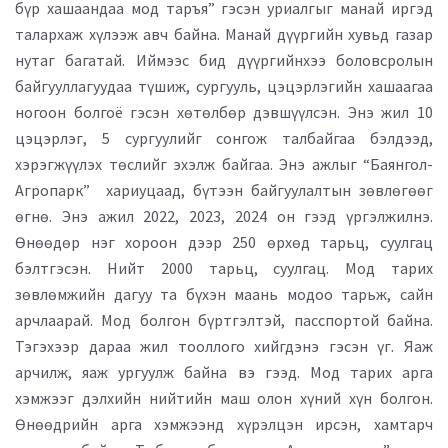
бүр хашаандаа мод таръя” гэсэн уриалгыг манай иргэд
талархаж хүлээж авч байна. Манай дүүргийн хувьд газар
нутаг багатай. Иймээс бид дүүргийнхээ боловсролын
байгууллагуудаа түшиж, сургууль, цэцэрлэгийн хашаагаа
ногоон болгоё гэсэн хөтөлбөр дэвшүүлсэн. Энэ жил 10
цэцэрлэг, 5 сургуулийг сонгож талбайгаа бэлдээд,
хэрэгжүүлэх төслийг эхэлж байгаа. Энэ ажлыг “Баянгол-
Агропарк” хариуцаад, бүтээн байгуулалтын зөвлөгөөг
өгнө. Энэ ажил 2022, 2023, 2024 он гээд үргэлжилнэ.
Өнөөдөр нэг хороон дээр 250 өрхөд тарьц, суулгац
бэлтгэсэн. Нийт 2000 тарьц, суулгац. Мод тарих
зөвлөмжийн дагуу та бүхэн маань модоо тарьж, сайн
арчлаарай. Мод болгон бүртгэлтэй, пасспортой байна.
Тэгэхээр дараа жил тооллого хийгдэнэ гэсэн үг. Яаж
арчилж, яаж ургуулж байна вэ гээд. Мод тарих арга
хэмжээг дэлхийн нийтийн маш олон хүний хүн болгон.
Өнөөдрийн арга хэмжээнд хүрэлцэн ирсэн, хамтарч