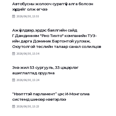
Автобусны жолооч сураггүй алга болсон
хүүхдийг олж өгчээ
2026/06/30, 15:55
Аж үйлдвэр, эрдэс баялгийн сайд
Г.Дамдинням "Рио Тинто" компанийн ТУЗ-
ийн дарга Доминик Бартонтой уулзаж,
Оюутолгой төслийн талаар санал солилцов
2026/06/30, 15:34
Энэ жил 53 сургууль, 33 цэцэрлэг
ашиглалтад оруулна
2026/06/30, 15:24
“Нээлттэй парламент” цэс И-Монголиа
системд шинээр нэвтэрлээ
2026/06/30, 15:23