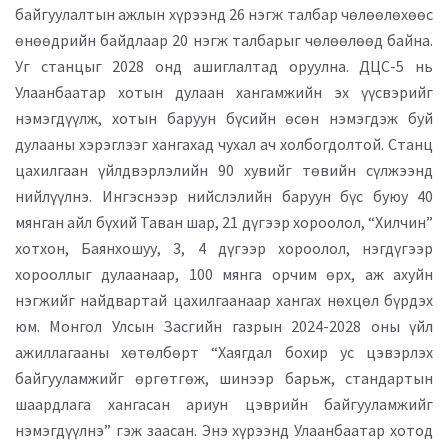
байгуулалтын ажлын хүрээнд 26 нэгж талбар чөлөөлөхөөс
өнөөдрийн байдлаар 20 нэгж талбарыг чөлөөлөөд байна.
Уг станцыг 2028 онд ашиглалтад оруулна. ДЦС-5 нь
Улаанбаатар хотын дулаан хангамжийн эх үүсвэрийг
нэмэгдүүлж, хотын баруун бүсийн өсөн нэмэгдэж буй
дулааны хэрэглээг хангахад чухал ач холбогдолтой. Станц
цахилгаан үйлдвэрлэлийн 90 хувийг төвийн сүлжээнд
нийлүүлнэ. Ингэснээр нийслэлийн баруун бүс буюу 40
мянган айл бүхий Таван шар, 21 дүгээр хороолол, “Хилчин”
хотхон, Баянхошуу, 3, 4 дүгээр хороолол, нэгдүгээр
хорооллыг дулаанаар, 100 мянга орчим өрх, аж ахуйн
нэгжийг найдвартай цахилгаанаар хангах нөхцөл бүрдэх
юм. Монгол Улсын Засгийн газрын 2024-2028 оны үйл
ажиллагааны хөтөлбөрт “Хаягдал бохир ус цэвэрлэх
байгууламжийг өргөтгөж, шинээр барьж, стандартын
шаардлага хангасан ариун цэврийн байгууламжийг
нэмэгдүүлнэ” гэж заасан. Энэ хүрээнд Улаанбаатар хотод