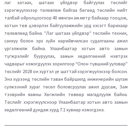
лаг хатаах, шатаах үйлдвэр байгуулах төслийг
хэрэгжүүлэхээр төлөвлөж байгаа бөгөөд төслийн нийт
талбай ойролцоогоор 40 мянган ам.метр байхаар тооцож,
хотын төв цэвэрлэх байгууламжийн урд хэсэгт барихаар
төлөвлөөд байна. "Лаг шатаах үйлдвэр" төслийн техник,
санхүү болон эрх зүйн нарийвчилсан судалгааны ажил
үргэлжилж байна. Улаанбаатар хотын авто замын
түгжрэлийг бууруулах, замын хөдөлгөөний нэвтрэх
чадварыг нэмэгдүүлэх зорилгоор “Олон түвшний уулзвар”
төслийг 2028 он хүртэл үе шаттай хэрэгжүүлэхээр болсон.
Энэ хүрээнд төслийн таван байршилд инженерийн шугам
сүлжээний зураг төсөл боловсруулах ажил дуусаж, Зам
тээврийн яамны Хөгжлийн төвөөр магадлуулж байна.
Төслийг хэрэгжүүлснээр Улаанбаатар хотын авто замын
хөдөлгөөний дундаж хурд 7.1 хувиар нэмэгдэнэ.