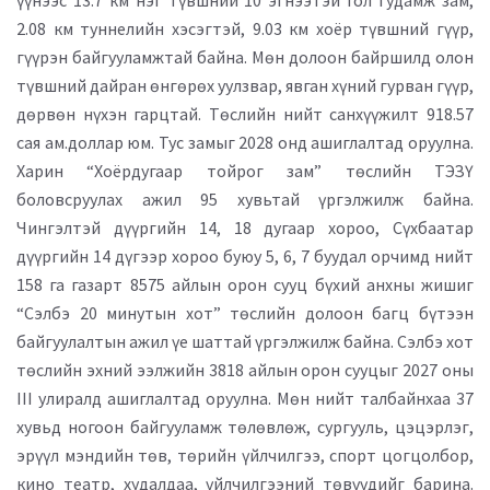
2.08 км туннелийн хэсэгтэй, 9.03 км хоёр түвшний гүүр,
гүүрэн байгууламжтай байна. Мөн долоон байршилд олон
түвшний дайран өнгөрөх уулзвар, явган хүний гурван гүүр,
дөрвөн нүхэн гарцтай. Төслийн нийт санхүүжилт 918.57
сая ам.доллар юм. Тус замыг 2028 онд ашиглалтад оруулна.
Харин “Хоёрдугаар тойрог зам” төслийн ТЭЗҮ
боловсруулах ажил 95 хувьтай үргэлжилж байна.
Чингэлтэй дүүргийн 14, 18 дугаар хороо, Сүхбаатар
дүүргийн 14 дүгээр хороо буюу 5, 6, 7 буудал орчимд нийт
158 га газарт 8575 айлын орон сууц бүхий анхны жишиг
“Сэлбэ 20 минутын хот” төслийн долоон багц бүтээн
байгуулалтын ажил үе шаттай үргэлжилж байна. Сэлбэ хот
төслийн эхний ээлжийн 3818 айлын орон сууцыг 2027 оны
III улиралд ашиглалтад оруулна. Мөн нийт талбайнхаа 37
хувьд ногоон байгууламж төлөвлөж, сургууль, цэцэрлэг,
эрүүл мэндийн төв, төрийн үйлчилгээ, спорт цогцолбор,
кино театр, худалдаа, үйлчилгээний төвүүдийг барина.