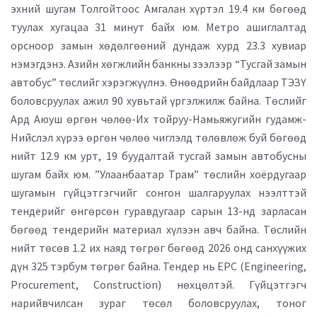
эхний шугам Толгойтоос Амгалан хүртэл 19.4 км бөгөөд
туулах хугацаа 31 минут байх юм. Метро ашиглалтад
орсноор замын хөдөлгөөний дундаж хурд 23.3 хувиар
нэмэгдэнэ. Азийн хөгжлийн банкны зээлээр “Тусгай замын
автобус” төслийг хэрэгжүүлнэ. Өнөөдрийн байдлаар ТЭЗҮ
боловсруулах ажил 90 хувьтай үргэлжилж байна. Төслийг
Ард Аюуш өргөн чөлөө-Их тойруу-Намьяжугийн гудамж-
Нийслэл хүрээ өргөн чөлөө чиглэлд төлөвлөж буй бөгөөд
нийт 12.9 км урт, 19 буудалтай тусгай замын автобусны
шугам байх юм. ”Улаанбаатар Трам” төслийн хоёрдугаар
шугамын гүйцэтгэгчийг сонгон шалгаруулах нээлттэй
тендерийг өнгөрсөн гуравдугаар сарын 13-нд зарласан
бөгөөд тендерийн материал хүлээн авч байна. Төслийн
нийт төсөв 1.2 их наяд төгрөг бөгөөд 2026 онд санхүүжих
дүн 325 тэрбум төгрөг байна. Тендер нь EPC (Engineering,
Procurement, Construction) нөхцөлтэй. Гүйцэтгэгч
нарийвчилсан зураг төсөл боловсруулах, тоног