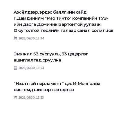
Аж үйлдвэр, эрдэс баялгийн сайд
Г.Дамдинням "Рио Тинто" компанийн ТУЗ-
ийн дарга Доминик Бартонтой уулзаж,
Оюутолгой төслийн талаар санал солилцов
2026/06/30, 15:34
Энэ жил 53 сургууль, 33 цэцэрлэг
ашиглалтад оруулна
2026/06/30, 15:24
“Нээлттэй парламент” цэс И-Монголиа
системд шинээр нэвтэрлээ
2026/06/30, 15:23