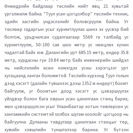
Өнөөдрийн байдлаар төслийн нийт явц 21 хувьтай
үргэлжилж байна. ”Туул усан цогцолбор” төслийн техник,
эдийн засгийн үндэслэлийг боловсруулж байна. Уг
төслөөр гадаргын усыг хуримтлуулах шинэ эх үүсвэр бий
болгож, урьдчилсан судалгаагаар 5569 га талбайд ус
хуримтлуулж, 50-100 сая шоо метр ус нөөцлөх хүчин
чадалтай байх юм. Далангийн урт 685.15 метр, өндөр 35.8
метр, хурдасны гүн 19.84 метр байх инженерийн шийдэл
нь нийслэлийн өсөн нэмэгдэх усны хэрэгцээг урт
хугацаанд хангах боломжтой. Төслийн хүрээнд Туул голын
дээд хэсэгт (далайн түвшнээс дээш 1352 м өндөрт) боомт
байгуулж, уг боомтын доод хэсэгт ус цэвэршүүлэх
үйлдвэр болон бага оврын усан цахилгаан станц барих,
мөн цэвэршүүлсэн усыг Улаанбаатар хотын төвлөрсөн ус
хангамжийн системтэй холбох шугам хоолойг цогцоор нь
байгуулна. Дулааны тавдугаар цахилгаан станцыг төр,
хувийн хэвшлийн түншлэлээр барина. Уг бүтээн