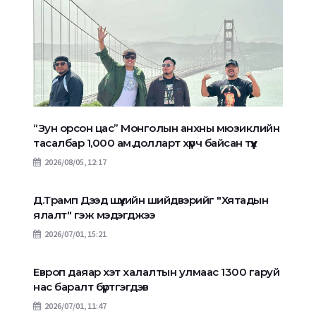
“Зун орсон цас” Монголын анхны мюзиклийн
тасалбар 1,000 ам.долларт хүрч байсан түүх
2026/08/05, 12:17
Д.Трамп Дээд шүүхийн шийдвэрийг "Хятадын
ялалт" гэж мэдэгджээ
2026/07/01, 15:21
Европ даяар хэт халалтын улмаас 1300 гаруй
нас баралт бүртгэгдэв
2026/07/01, 11:47