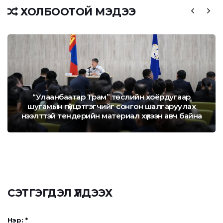
ХОЛБООТОЙ МЭДЭЭ
“Улаанбаатар Трам” төслийн хоёрдугаар
шугамын гүйцэтгэгчийг сонгон шалгаруулах
нээлттэй тендерийн материал хүлээн авч байна
СЭТГЭГДЭЛ ҮЛДЭЭХ
Нэр: *