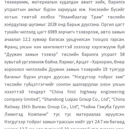
төхөөрөмж, материалын худалдан авалт хийх, барилга
угсралтын ажлыг бүрэн хариуцах юм. Нисэхийн бүсийг
хотын төвтэй холбох “Улаанбаатар Трам” төслийн
хоёрдугаар шугамыг 2028 онд барьж дуусгана. Оргил цагт
тухайн чиглэлд цагт 6989 зорчигч тээвэрлэж, авто замын
ачаалал 12.2 хувиар багасах урьдчилсан тооцоо гарсан.
Франц улсын нэн хөнгөлөлттэй зээлээр хэрэгжүүлж буй
“Дүүжин замын тээвэр” төслийн барилга угсралт 58
хувьтай үргэлжилж байна. Яармаг, Арцат –Хархорин, Өнөр
хороолол чиглэлийн Дүүжин замын тээврийн 19 тулгуур
баганыг бүрэн угсарч дууссан. ”Нэгдүгээр тойрог зам”
төслийн гүйцэтгэгчийг сонгон шалгаруулах олон улсын
нээлттэй тендерт “China first highway engineering
company limited”, “Shandong Luqiao Group Co., Ltd”, “China
Railway 16th Bureau Group Co., Ltd”, “Чайна Гэжуба Групп
Лимитэд Компани” тус тус материалаа ирүүлсэн.
Нэгдүгээр тойрог замын трассын нийт урт 24.7 км бөгөөд
үүнээс 13.7 км нэг түвшний 10 эгнээтэй гол гудамж зам,