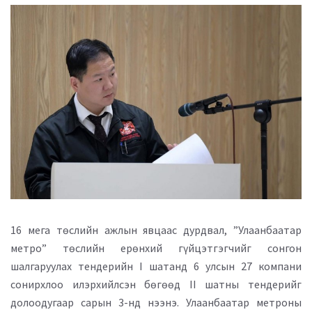
16 мега төслийн ажлын явцаас дурдвал, ”Улаанбаатар
метро” төслийн ерөнхий гүйцэтгэгчийг сонгон
шалгаруулах тендерийн I шатанд 6 улсын 27 компани
сонирхлоо илэрхийлсэн бөгөөд II шатны тендерийг
долоодугаар сарын 3-нд нээнэ. Улаанбаатар метроны