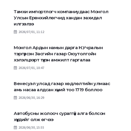
Тамхи импортлогч компаниудаас Монгол
Улсын Ерөнхийлөгчид хандан захидал
илгээлээ
2026/07/01, 11:12
Монгол Ардын намын дарга Н.Учралын
тэргүүлсэн Засгийн газар Оюутолгойн
хэлэлцээрт түүхэн амжилт гаргалаа
2026/07/01, 10:47
Венесуэл улсад газар хөдлөлтийн улмаас
амь насаа алдсан хүний тоо 1719 боллоо
2026/06/30, 16:29
Автобусны жолооч сураггүй алга болсон
хүүхдийг олж өгчээ
2026/06/30, 15:55