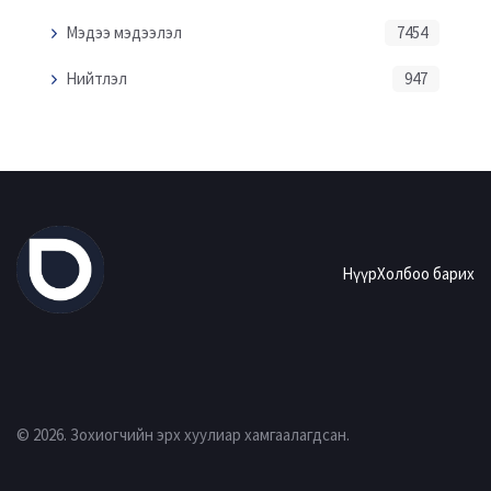
Мэдээ мэдээлэл
7454
Нийтлэл
947
Нүүр
Холбоо барих
© 2026. Зохиогчийн эрх хуулиар хамгаалагдсан.