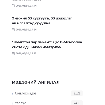
бөмбөгдөгч нисэх онгоц"-
МӨРГӨЛДСӨН НО
2026/06/30, 15:34
ны нууц задрав
ОСОЛ БОЛЖЭ
Энэ жил 53 сургууль, 33 цэцэрлэг
ашиглалтад оруулна
2026/06/30, 15:24
“Нээлттэй парламент” цэс И-Монголиа
системд шинээр нэвтэрлээ
2026/06/30, 15:23
МЭДЭЭНИЙ АНГИЛАЛ
Онцлох мэдээ
3121
Улс төр
2450