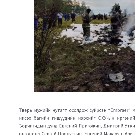
Тверь мужийн нутагт осолдож сүйрсэн “Embraer” м
нисэх багийн гишүүдийн нэрсийг ОХУ-ын иргэний
Зорчигчдын дунд Евгений Пригожин, Дмитрий Уткин
онгоцонд Сергей Пропустин, Евгений Макарян, Але