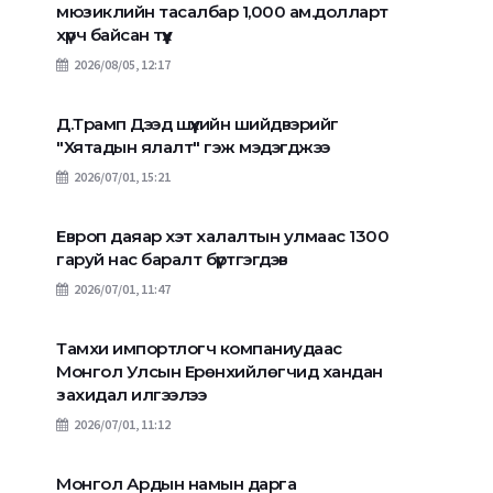
мюзиклийн тасалбар 1,000 ам.долларт
хүрч байсан түүх
2026/08/05, 12:17
Д.Трамп Дээд шүүхийн шийдвэрийг
"Хятадын ялалт" гэж мэдэгджээ
2026/07/01, 15:21
Европ даяар хэт халалтын улмаас 1300
гаруй нас баралт бүртгэгдэв
2026/07/01, 11:47
Тамхи импортлогч компаниудаас
Монгол Улсын Ерөнхийлөгчид хандан
захидал илгээлээ
2026/07/01, 11:12
Монгол Ардын намын дарга