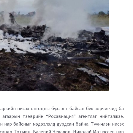
аркийн нисэх онгоцны бүхээгт байсан бүх зорчигчид ба
 агаарын тээврийн “Росавиация” агентлаг нийтэлжээ.
 нар байсныг мэдээлэлд дурдсан байна. Түүнчлэн нисэх
ксандр Тотмин, Валерий Чекалов, Николай Матюсеев нар