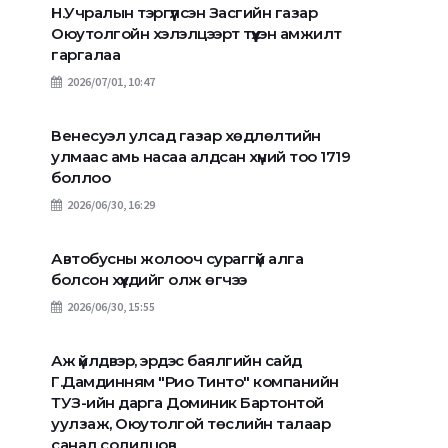
Н.Учралын тэргүүлсэн Засгийн газар
Оюутолгойн хэлэлцээрт түүхэн амжилт
гаргалаа
2026/07/01, 10:47
Венесуэл улсад газар хөдлөлтийн
улмаас амь насаа алдсан хүний тоо 1719
боллоо
2026/06/30, 16:29
Автобусны жолооч сураггүй алга
болсон хүүхдийг олж өгчээ
2026/06/30, 15:55
Аж үйлдвэр, эрдэс баялгийн сайд
Г.Дамдинням "Рио Тинто" компанийн
ТУЗ-ийн дарга Доминик Бартонтой
уулзаж, Оюутолгой төслийн талаар
БАЛБАД ОНГОЦ Х
санал солилцов
АНУ-ын “Хамгийн нууцлаг
НИСДЭГ ТЭРЭГТ