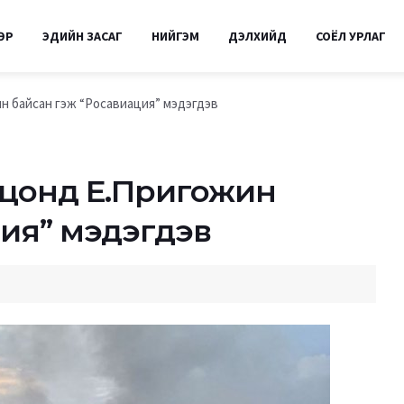
ӨР
ЭДИЙН ЗАСАГ
НИЙГЭМ
ДЭЛХИЙД
СОЁЛ УРЛАГ
н байсан гэж “Росавиация” мэдэгдэв
оцонд Е.Пригожин
ция” мэдэгдэв