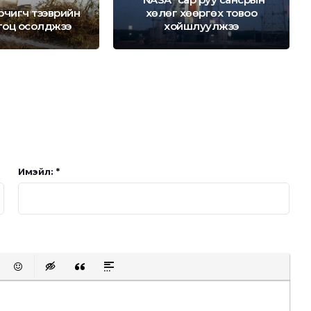
рчигч тээврийн
хөлөг хөөргөх товоо
гоц осолджээ
хойшлуулжээ
Имэйл: *
t protected link
Emoticons
Insert hidden text
Insert Quote
Insert spoiler