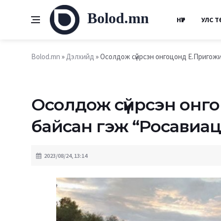
Bolod.mn
НҮҮР
УЛС Т
Bolod.mn
»
Дэлхийд
» Осолдож сүйрсэн онгоцонд Е.Пригожи
Осолдож сүйрсэн онг
байсан гэж “Росавиа
2023/08/24, 13:14