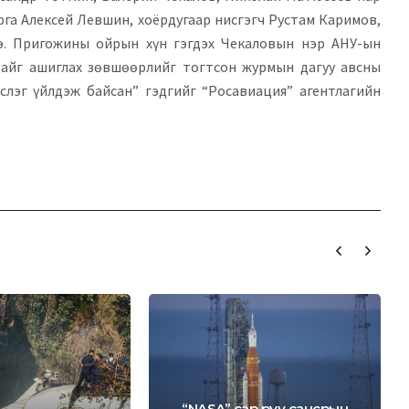
рга Алексей Левшин, хоёрдугаар нисгэгч Рустам Каримов,
э. Пригожины ойрын хүн гэгдэх Чекаловын нэр АНУ-ын
зайг ашиглах зөвшөөрлийг тогтсон журмын дагуу авсны
слэг үйлдэж байсан” гэдгийг “Росавиация” агентлагийн
“NASA” сар руу сансрын