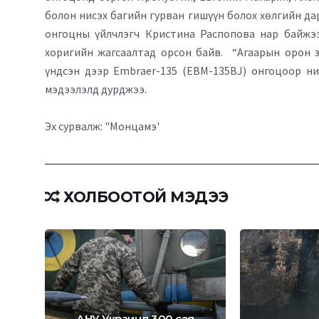
болон нисэх багийн гурван гишүүн болох хөлгийн да
онгоцны үйлчлэгч Кристина Распопова нар байжэ
хоригийн жагсаалтад орсон байв. “Агаарын орон 
үндсэн дээр Embraer-135 (EBM-135BJ) онгоцоор ни
мэдээлэлд дурджээ.
Эх сурвалж: "Монцамэ'
ХОЛБООТОЙ МЭДЭЭ
Р
АНУ Украинд 300 сая