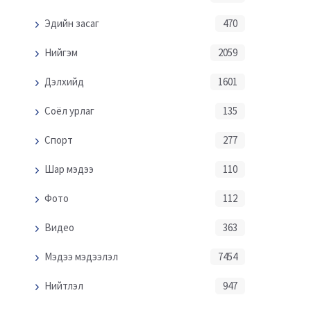
Эдийн засаг
470
Нийгэм
2059
Дэлхийд
1601
Соёл урлаг
135
Спорт
277
Шар мэдээ
110
Фото
112
Видео
363
Мэдээ мэдээлэл
7454
Нийтлэл
947