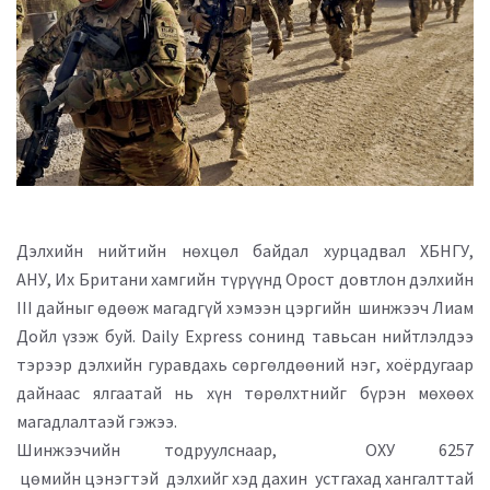
Дэлхийн нийтийн нөхцөл байдал хурцадвал ХБНГУ,
АНУ, Их Британи хамгийн түрүүнд Орост довтлон дэлхийн
III дайныг өдөөж магадгүй хэмээн цэргийн шинжээч Лиам
Дойл үзэж буй. Daily Express сонинд тавьсан нийтлэлдээ
тэрээр дэлхийн гуравдахь сөргөлдөөний нэг, хоёрдугаар
дайнаас ялгаатай нь хүн төрөлхтнийг бүрэн мөхөөх
магадлалтаэй гэжээ.
Шинжээчийн тодруулснаар, ОХУ 6257
цөмийн цэнэгтэй дэлхийг хэд дахин устгахад хангалттай