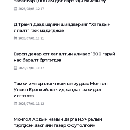
тасалбар 1,000 ам.долларт хүрч байсан түүх
2026/08/05, 12:17
Д.Трамп Дээд шүүхийн шийдвэрийг "Хятадын
ялалт" гэж мэдэгджээ
2026/07/01, 15:21
Европ даяар хэт халалтын улмаас 1300 гаруй
нас баралт бүртгэгдэв
2026/07/01, 11:47
Тамхи импортлогч компаниудаас Монгол
Улсын Ерөнхийлөгчид хандан захидал
илгээлээ
2026/07/01, 11:12
Монгол Ардын намын дарга Н.Учралын
тэргүүлсэн Засгийн газар Оюутолгойн