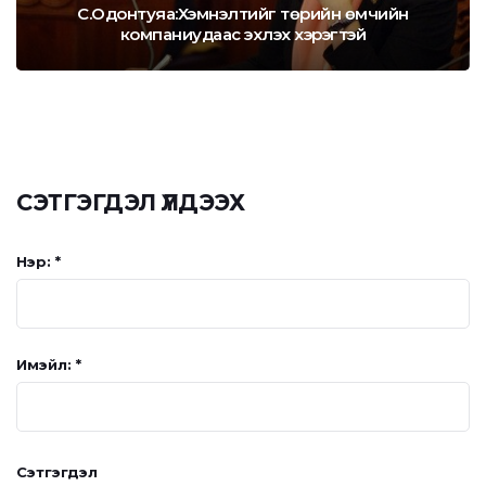
С.Одонтуяа:Хэмнэлтийг төрийн өмчийн
компаниудаас эхлэх хэрэгтэй
СЭТГЭГДЭЛ ҮЛДЭЭХ
Нэр: *
Имэйл: *
Сэтгэгдэл