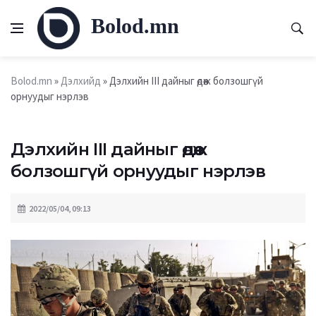
Bolod.mn
Bolod.mn
»
Дэлхийд
» Дэлхийн III дайныг өдөөж болзошгүй
орнуудыг нэрлэв
Дэлхийн III дайныг өдөөж
болзошгүй орнуудыг нэрлэв
2022/05/04, 09:13