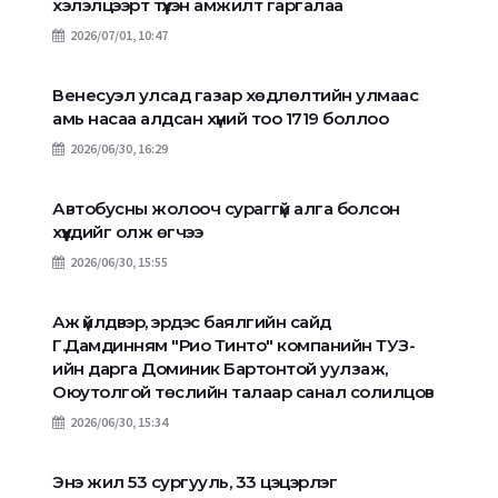
хэлэлцээрт түүхэн амжилт гаргалаа
2026/07/01, 10:47
Венесуэл улсад газар хөдлөлтийн улмаас
амь насаа алдсан хүний тоо 1719 боллоо
2026/06/30, 16:29
Автобусны жолооч сураггүй алга болсон
хүүхдийг олж өгчээ
2026/06/30, 15:55
Аж үйлдвэр, эрдэс баялгийн сайд
Г.Дамдинням "Рио Тинто" компанийн ТУЗ-
ийн дарга Доминик Бартонтой уулзаж,
Оюутолгой төслийн талаар санал солилцов
2026/06/30, 15:34
Энэ жил 53 сургууль, 33 цэцэрлэг