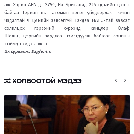
аж. Харин АНУ-д 3750, Их Британид 225 цөмийн цэнэг
байгаа. Герман нь атомын цэнэг үйлдвэрлэх хүчин
чадалтай ч цөмийн зэвсэггүй. Гэхдээ НАТО-тай зэвсэг
солилцох гэрээний хүрээнд канцлер Олаф
Шольц цэргийн зардлаа нэмэгдүүлж байгааг сонины
тоймд тэмдэглэжээ.
Эх сурвалж: Eagle.mn
ХОЛБООТОЙ МЭДЭЭ