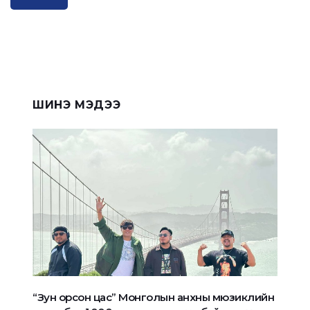
ШИНЭ МЭДЭЭ
“Зун орсон цас” Монголын анхны мюзиклийн