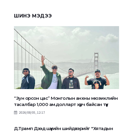
ШИНЭ МЭДЭЭ
“Зун орсон цас” Монголын анхны мюзиклийн
тасалбар 1,000 ам.долларт хүрч байсан түүх
2026/08/05, 12:17
Д.Трамп Дээд шүүхийн шийдвэрийг "Хятадын