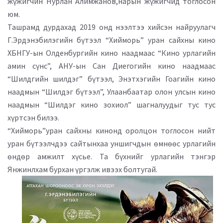
жүжигчин Нурлан Алимжанов,нарын жүжигчид тоглосон
юм.
Ташрамд дурдахад 2019 онд нээлтээ хийсэн найруулагч
Г.Эрдэнэбилэгийн бүтээл “Хийморь” уран сайхны кино
ХБНГУ-ын Олденбургийн кино наадмаас “Кино урлагийн
амин сүнс”, АНУ-ын Сан Диегогийн кино наадмаас
“Шилдгийн шилдэг” бүтээл, Энэтхэгийн Гоагийн кино
наадмын “Шилдэг бүтээл”, Улаанбаатар олон улсын кино
наадмын “Шилдэг кино зохиол” шагналуудыг тус тус
хүртсэн билээ.
“Хийморь”уран сайхны кинонд оролцон тоглосон нийт
уран бүтээлчдээ сайтынхаа уншигчдын өмнөөс урлагийн
өндөр амжилт хүсье. Та бүхнийг урлагийн тэнгэр
Янжинлхам бурхан үргэлж ивээх болтугай.