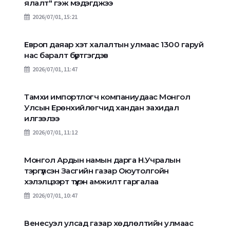
ялалт" гэж мэдэгджээ
2026/07/01, 15:21
Европ даяар хэт халалтын улмаас 1300 гаруй
нас баралт бүртгэгдэв
2026/07/01, 11:47
Тамхи импортлогч компаниудаас Монгол
Улсын Ерөнхийлөгчид хандан захидал
илгээлээ
2026/07/01, 11:12
Монгол Ардын намын дарга Н.Учралын
тэргүүлсэн Засгийн газар Оюутолгойн
хэлэлцээрт түүхэн амжилт гаргалаа
2026/07/01, 10:47
Венесуэл улсад газар хөдлөлтийн улмаас