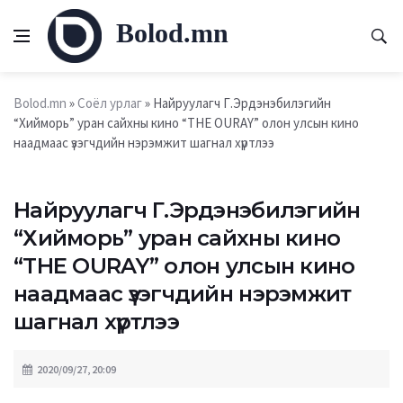
Bolod.mn
Bolod.mn
»
Соёл урлаг
» Найруулагч Г.Эрдэнэбилэгийн
“Хийморь” уран сайхны кино “THE OURAY” олон улсын кино
наадмаас үзэгчдийн нэрэмжит шагнал хүртлээ
Найруулагч Г.Эрдэнэбилэгийн
“Хийморь” уран сайхны кино
“THE OURAY” олон улсын кино
наадмаас үзэгчдийн нэрэмжит
шагнал хүртлээ
2020/09/27, 20:09