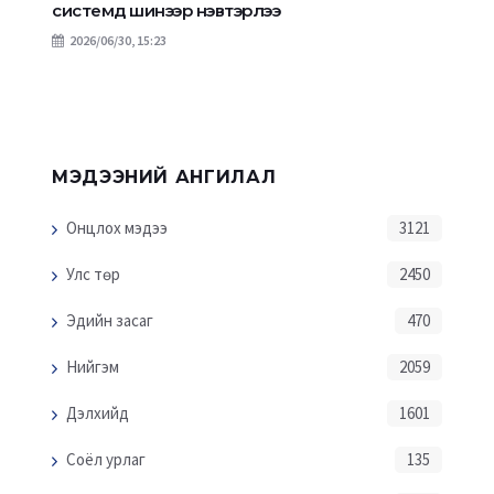
системд шинээр нэвтэрлээ
2026/06/30, 15:23
МЭДЭЭНИЙ АНГИЛАЛ
Онцлох мэдээ
3121
Улс төр
2450
Эдийн засаг
470
Нийгэм
2059
Дэлхийд
1601
Соёл урлаг
135