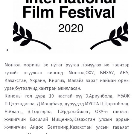
Монгол морины эх нутаг руугаа тэмүүлэх их тэвчээр
хүчийг өгүүлсэн кинонд Монгол,ОХУ, БНХАУ, АНУ,
Казахстан, Украин, Киргиз, Малайз зэрэг найман орны
уран бүтээлчид хамтран ажилласан.
Киноны гол дүрд 10 настай хүү Э.Ариунболд, МУАЖ
П.Цэрэндагва, Д.Мэндбаяр, дүрүүдэд МУСТА Ц.Цэрэнболд,
Н.Ялалт, Э.Тодгэрэл, Г.Эрдэнэбилэг, OXУ-н гавьяат
жүжигчин Василий Мищенко,Казахстан улсын ардын
жүжигчин Айдос Бектемир,Казахстан улсын гавьяат