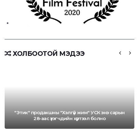
ХОЛБООТОЙ МЭДЭЭ
"Этик" продакшны "Хэлгүй жим" УСК энэ сарын
28-аас үзэгчдийн хүртээл болно