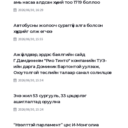
амь насаа алдсан хүний тоо 1719 боллоо
2026/06/30, 16:29
Автобусны жолооч сураггүй алга болсон
хүүхдийг олж өгчээ
2026/06/30, 15:55
Аж үйлдвэр, эрдэс баялгийн сайд
Г.Дамдинням "Рио Тинто" компанийн ТУЗ-
ийн дарга Доминик Бартонтой уулзаж,
Оюутолгой төслийн талаар санал солилцов
2026/06/30, 15:34
Энэ жил 53 сургууль, 33 цэцэрлэг
ашиглалтад оруулна
2026/06/30, 15:24
“Нээлттэй парламент” цэс И-Монголиа