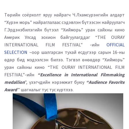
Төрийн соёрхолт яруу найрагч Ч.Лхамсүрэнгийн алдарт
“Хүрэн морь” найраглалаас сэдэвлэн бүтээсэн найруулагч
Г.Эрдэнэбилэгийн бүтээл “Хийморь” уран сайхны кино
Америк Улсад зохион байгуулагддаг “THE OURAY
INTERNATIONAL FILM FESTIVAL” -ийн
OFFICIAL
SELECTION
–оор шалгарсан тухай есдүгээр сарын 16-ны
өдөр бид мэдээлсэн билээ. Тэгвэл өнөөдөр “Хийморь”
уран сайхны кино “THE OURAY INTERNATIONAL FILM
FESTIVAL”-ийн
“Excellence in International Filmmaking
medallion
”, үзэгчдийн нэрэмжит буюу
“Audience Favorite
Award
” шагналыг тус тус хүртлээ.