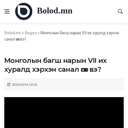
Bolod.mn
Bolod.mn
»
Видео
» Монголын багш нарын VII их хуралд хэрхэн
санал өгөх вэ?
Монголын багш нарын VII их
хуралд хэрхэн санал өгөх вэ?
2019/04/04, 18:20