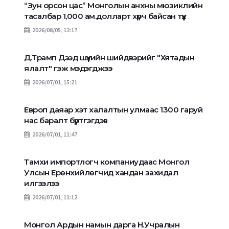
“Зун орсон цас” Монголын анхны мюзиклийн
тасалбар 1,000 ам.долларт хүрч байсан түүх
2026/08/05, 12:17
Д.Трамп Дээд шүүхийн шийдвэрийг "Хятадын
ялалт" гэж мэдэгджээ
2026/07/01, 15:21
Европ даяар хэт халалтын улмаас 1300 гаруй
нас баралт бүртгэгдэв
2026/07/01, 11:47
Тамхи импортлогч компаниудаас Монгол
Улсын Ерөнхийлөгчид хандан захидал
илгээлээ
2026/07/01, 11:12
Монгол Ардын намын дарга Н.Учралын