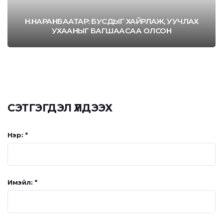
Н.НАРАНБААТАР: БУСДЫГ ХАЙРЛАЖ, УУЧЛАХ
УХААНЫГ БАГШААСАА ОЛСОН
СЭТГЭГДЭЛ ҮЛДЭЭХ
Нэр: *
Имэйл: *