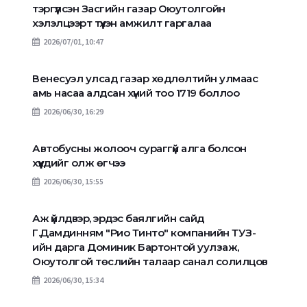
тэргүүлсэн Засгийн газар Оюутолгойн
хэлэлцээрт түүхэн амжилт гаргалаа
2026/07/01, 10:47
Венесуэл улсад газар хөдлөлтийн улмаас
амь насаа алдсан хүний тоо 1719 боллоо
2026/06/30, 16:29
Автобусны жолооч сураггүй алга болсон
хүүхдийг олж өгчээ
2026/06/30, 15:55
Аж үйлдвэр, эрдэс баялгийн сайд
Г.Дамдинням "Рио Тинто" компанийн ТУЗ-
ийн дарга Доминик Бартонтой уулзаж,
Оюутолгой төслийн талаар санал солилцов
2026/06/30, 15:34