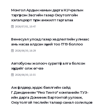
Монгол Ардын намын дарга Н.Учралын
тэргүүлсэн Засгийн газар Оюутолгойн
хэлэлцээрт түүхэн амжилт гаргалаа
2026/07/01, 10:47
Венесуэл улсад газар хөдлөлтийн улмаас
амь насаа алдсан хүний тоо 1719 боллоо
2026/06/30, 16:29
Автобусны жолооч сураггүй алга болсон
хүүхдийг олж өгчээ
2026/06/30, 15:55
Аж үйлдвэр, эрдэс баялгийн сайд
Г.Дамдинням "Рио Тинто" компанийн ТУЗ-
ийн дарга Доминик Бартонтой уулзаж,
Оюутолгой төслийн талаар санал солилцов