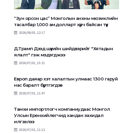
“Зун орсон цас” Монголын анхны мюзиклийн
тасалбар 1,000 ам.долларт хүрч байсан түүх
2026/08/05, 12:17
Д.Трамп Дээд шүүхийн шийдвэрийг "Хятадын
ялалт" гэж мэдэгджээ
2026/07/01, 15:21
Европ даяар хэт халалтын улмаас 1300 гаруй
нас баралт бүртгэгдэв
2026/07/01, 11:47
Тамхи импортлогч компаниудаас Монгол
Улсын Ерөнхийлөгчид хандан захидал
илгээлээ
2026/07/01, 11:12