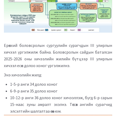
Ерөнхий боловсролын сургуулийн сурагчдын III улирлын
хичээл үргэлжилж байна. Боловсролын сайдын баталсан
2025-2026 оны хичээлийн жилийн бүтцээр III улирлын
хичээл есөн долоо хоног үргэлжилнэ.
Энэ хичээлийн жилд:
1-5-р анги 34 долоо хоног
6-9-р анги 35 долоо хоног
10-12-р анги 36 долоо хоног хичээллэж, бүгд 6-р сарын
15-наас зуны амралт эхэлнэ. Төгсөх ангийн сурагчид
элсэлтийн шалгалтаа өгөх юм.