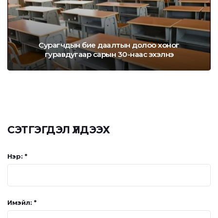
Сурагчдын бие даалтын долоо хоног
гуравдугаар сарын 30-наас эхэлнэ
СЭТГЭГДЭЛ ҮЛДЭЭХ
Нэр: *
Имэйл: *