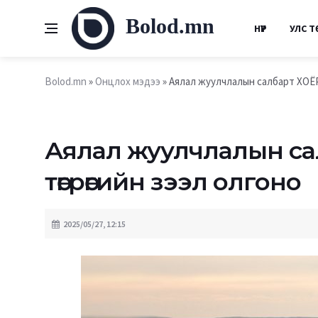
Bolod.mn
НҮҮР
УЛС Т
Bolod.mn
»
Онцлох мэдээ
» Аялал жуулчлалын салбарт ХОЁР 
Аялал жуулчлалын с
төгрөгийн зээл олгоно
2025/05/27, 12:15