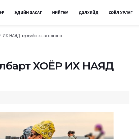
ӨР
ЭДИЙН ЗАСАГ
НИЙГЭМ
ДЭЛХИЙД
СОЁЛ УРЛАГ
ИХ НАЯД төгрөгийн зээл олгоно
албарт ХОЁР ИХ НАЯД