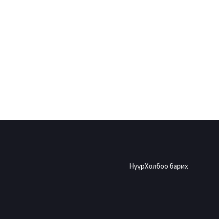
Нүүр
Холбоо барих