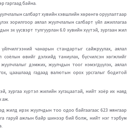
р гаргаад байна.
жуулчлалын салбарт хувийн хэвшлийн хөрөнгө оруулалтаар
лэх зорилгоор аялал жуулчлалын салбарт үйл ажиллагаа
ын эх үүсвэрт тулгуурлан 6.0 хувийн хүүтэй, зургаан жил
 үйлчилгээний чанарын стандартыг сайжруулах, аялал
л соёлын өвийг дэлхийд таниулах, бүсчилсэн хөгжлийг
жуулчлалыг дэмжих, жуулчдын тоог нэмэгдүүлэх, аялал
ох, цаашлаад гадаад валютын орох урсгалыг бодитой
тэй, зургаа хүртэл жилийн хугацаатай, нийт хоёр их наяд
х аж.
эд жилд ирэх жуулчдын тоо одоо байгаагаас 623 мянгаар
янга гаруй ажлын байр шинээр бий болж, нийт нэг тэрбум
э.