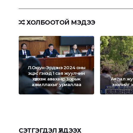
ХОЛБООТОЙ МЭДЭЭ
Л.Оюун-Эрдэнэ 2024 оны
эцэс гэхэд 1 сая жуулчин
ЭХ
хүлээж авахаар зорьж
Аялал жу
А
ажиллахыг уриаллаа
зээлийг
СЭТГЭГДЭЛ ҮЛДЭЭХ