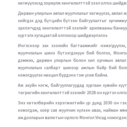
хөгжүүлэхэд зориулж хөнгөлөлттэй зээл олгох шийдвэ
Дөрвөн улирлын аялал жуулчлалыг хөгжүүлэх, аялал 
хийгдэх дэд бүтцийн бүтээн байгуулалтыг эрчимжүү
эрхлэгчдэд хөнгөлөлттэй зээлийг арилжааны банкууд
хүртэлх хугацаатай олгохоор шийдвэрлэлээ.
Ингэснээр зах зээлийн багтаамжийг нэмэгдүүлэх,
жуулчлалын шинэ бүтээгдэхүүн бий болгох, Монго
дэмжих, дөрвөн улирлын болон хил орчмын аялал 
жуулчлалын салбарт шинээр ажлын байр бий болг
нэмэгдүүлэх нөхцөл бүрдэнэ гэж үзэж байна.
Аж ахуйн нэгж, байгууллагуудад зургаан хувийн хүү
төгрөгийн хөнгөлөлттэй зээлийг 2028 он хүртэл олго
Энэ хөтөлбөрийн хэрэгжилтийн үр дүнд 2030 он гэх
нэмэгдэж, хоёр сая жуулчин хүлээн авах, найман м
ам.долларын валютын орлого Монгол Улсад нэмэгдэн