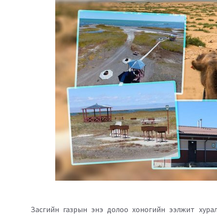
Засгийн газрын энэ долоо хоногийн ээлжит хуралд