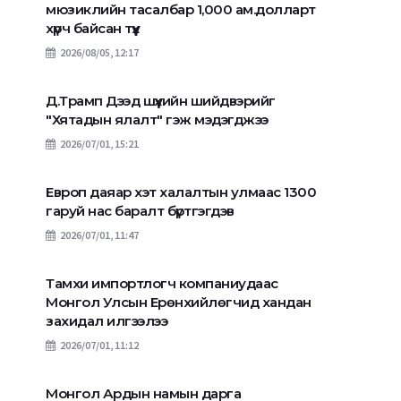
мюзиклийн тасалбар 1,000 ам.долларт
хүрч байсан түүх
2026/08/05, 12:17
Д.Трамп Дээд шүүхийн шийдвэрийг
"Хятадын ялалт" гэж мэдэгджээ
2026/07/01, 15:21
Европ даяар хэт халалтын улмаас 1300
гаруй нас баралт бүртгэгдэв
2026/07/01, 11:47
Тамхи импортлогч компаниудаас
Монгол Улсын Ерөнхийлөгчид хандан
захидал илгээлээ
2026/07/01, 11:12
Монгол Ардын намын дарга