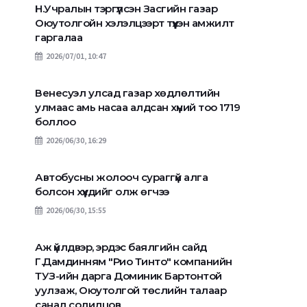
Н.Учралын тэргүүлсэн Засгийн газар
Оюутолгойн хэлэлцээрт түүхэн амжилт
гаргалаа
2026/07/01, 10:47
Венесуэл улсад газар хөдлөлтийн
улмаас амь насаа алдсан хүний тоо 1719
боллоо
2026/06/30, 16:29
Автобусны жолооч сураггүй алга
болсон хүүхдийг олж өгчээ
2026/06/30, 15:55
Аж үйлдвэр, эрдэс баялгийн сайд
Г.Дамдинням "Рио Тинто" компанийн
ТУЗ-ийн дарга Доминик Бартонтой
уулзаж, Оюутолгой төслийн талаар
санал солилцов