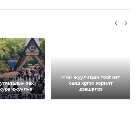
МАН жуулчдын тоог нэг
улчлалын зах
саяд хүргэх зорилт
 журамжуулна
дэвшүүллээ