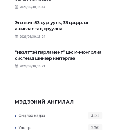
2026/06/30, 15:34
Энэ жил 53 сургууль, 33 цэцэрлэг
ашиглалтад оруулна
2026/06/30, 15:24
“Нээлттэй парламент” цэс И-Монголиа
системд шинээр нэвтэрлээ
Хятад, Орос, Монгол
2026/06/30, 15:23
аялал жуулчлалын
ТҮҮХЭН АЯЛА
салбарт хамтын
ЖУУЛЧЛАЛ ХӨГЖҮ
ажиллагаагаа бэхжүүлнэ
ЗӨВЛӨМЖ ГАРГА
МЭДЭЭНИЙ АНГИЛАЛ
Онцлох мэдээ
3121
Улс төр
2450