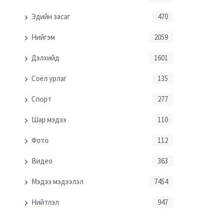
Эдийн засаг
470
Нийгэм
2059
Дэлхийд
1601
Соёл урлаг
135
Спорт
277
Шар мэдээ
110
Фото
112
Видео
363
Мэдээ мэдээлэл
7454
Нийтлэл
947