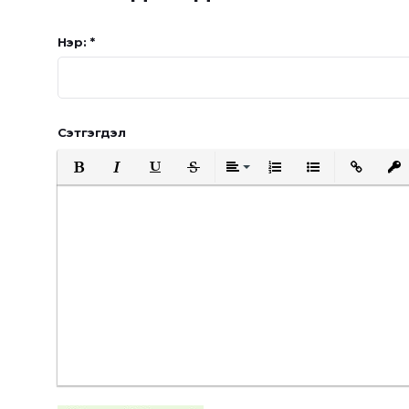
Нэр: *
Сэтгэгдэл
Bold
Italic
Underline
Strikethrough
Align
Ordered List
Unordered List
Insert Link
Inser