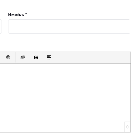
Имэйл: *
t protected link
Emoticons
Insert hidden text
Insert Quote
Insert spoiler
0