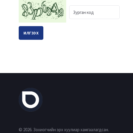
ИЛГЭЭХ
© 2026. Зохиогчийн эрх хуулиар хамгаалагдсан.