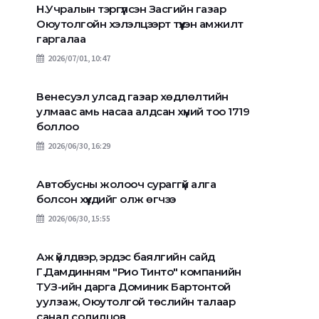
Н.Учралын тэргүүлсэн Засгийн газар
Оюутолгойн хэлэлцээрт түүхэн амжилт
гаргалаа
2026/07/01, 10:47
Венесуэл улсад газар хөдлөлтийн
улмаас амь насаа алдсан хүний тоо 1719
боллоо
2026/06/30, 16:29
Автобусны жолооч сураггүй алга
болсон хүүхдийг олж өгчээ
2026/06/30, 15:55
Аж үйлдвэр, эрдэс баялгийн сайд
Г.Дамдинням "Рио Тинто" компанийн
ТУЗ-ийн дарга Доминик Бартонтой
уулзаж, Оюутолгой төслийн талаар
санал солилцов