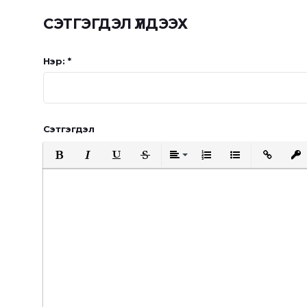
СЭТГЭГДЭЛ ҮЛДЭЭХ
Нэр: *
Сэтгэгдэл
Bold
Italic
Underline
Strikethrough
Align
Ordered List
Unordered List
Insert Link
Inser