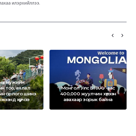
ахаа илэрхийллээ.
нь мужийн
н тоо, аялал
Монгол Улс БНХАУ-аас
н орлого шинэ
400,000 жуулчин хүлээн
жээнд хүрчээ
авахаар зорьж байна