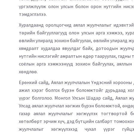
үргэлжлүүлж олон улсын болон орон нутгийн нисэ
тэмдэглэлээ.
Хуралдаанд оролцогчид аялал жуулчлалыг идэвхтэй 
төрийн байгууллагууд олон улсын арга хэмжээ, хур
өвлийн улиралд зохион байгуулах, өвлийн улиралд ж
хямдралт худалдаа явуулдаг байх, дотоодын жуулч
нутгийн нислэгийг амралтын өдөр тааруулах, гадны т
соёлын арга хэмжээнүүд зохион байгуулах, аяллын
хөндлөө.
Ерөнхий сайд, Аялал жуулчлалын Үндэсний хорооны 
ажил хэрэг болгох бүрэн боломжтойг дурьдаад хол
үүрэг болголоо. Монгол Улсын Шадар сайд, Аялал 
Улсад аялал жуулчлал хөгжих бүрэн боломжтой, өнд
газар аялал жуулчлалыг хөгжүүлэх тогтвортой б
хөтөлбөрт эрчим хүч, дэд бүтцийн салбарт томоохон
жуулчлалыг хөгжүүлэхэд чухал үүрэг гүйц