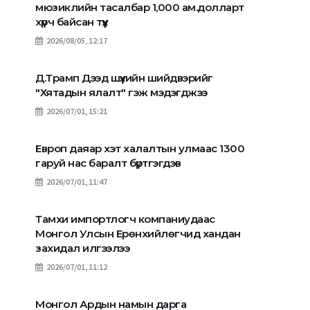
мюзиклийн тасалбар 1,000 ам.долларт
хүрч байсан түүх
2026/08/05, 12:17
Д.Трамп Дээд шүүхийн шийдвэрийг
"Хятадын ялалт" гэж мэдэгджээ
2026/07/01, 15:21
Европ даяар хэт халалтын улмаас 1300
гаруй нас баралт бүртгэгдэв
2026/07/01, 11:47
Тамхи импортлогч компаниудаас
Монгол Улсын Ерөнхийлөгчид хандан
захидал илгээлээ
2026/07/01, 11:12
Монгол Ардын намын дарга