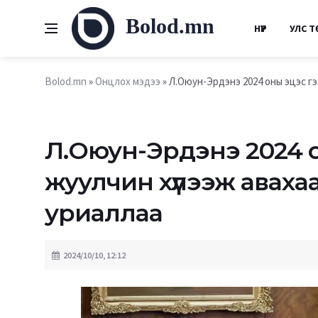
Bolod.mn
НҮҮР
УЛС Т
Bolod.mn
»
Онцлох мэдээ
» Л.Оюун-Эрдэнэ 2024 оны эцэс гэ
Л.Оюун-Эрдэнэ 2024 о
жуулчин хүлээж авах
уриаллаа
2024/10/10, 12:12