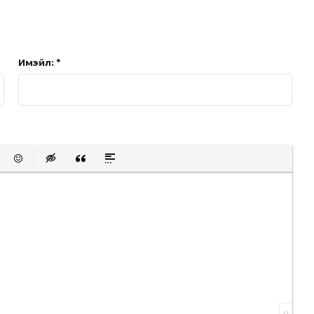
Имэйл: *
t protected link
Emoticons
Insert hidden text
Insert Quote
Insert spoiler