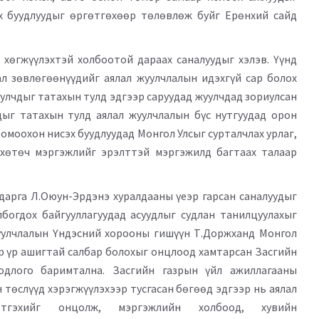
х буудлуудыг өргөтгөхөөр төлөвлөж буйг Ерөнхий сайд
хөгжүүлэхтэй холбоотой дараах саналуудыг хэлэв. Үүнд
ал зөвлөгөөнүүдийг аялал жуулчлалын идэхгүй сар болох
уулчдыг татахын тулд эдгээр саруудад жуулчдад зориулсан
дыг татахын тулд аялал жуулчлалын бүс нутгуудад орон
омоохон нисэх буудлуудад Монгол Улсыг сурталчлах урлаг,
 хөтөч мэргэжлийг эрэлттэй мэргэжилд багтаах талаар
дарга Л.Оюун-Эрдэнэ хуралдааны үеэр гарсан саналуудыг
богдох байгууллагуудад асуудлыг судлан танилцуулахыг
жуулчлалын Үндэсний хорооны гишүүн Т.Доржханд Монгол
өр үр ашигтай салбар болохыг онцлоод хамтарсан Засгийн
одлого баримтална. Засгийн газрын үйл ажиллагааны
 төслүүд хэрэгжүүлэхээр тусгасан бөгөөд эдгээр нь аялал
этгэхийг онцолж, мэргэжлийн холбоод, хувийн