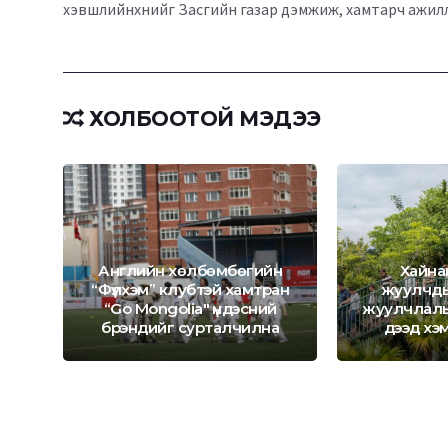
хэвшлийнхнийг Засгийн газар дэмжиж, хамтарч ажилл
ХОЛБООТОЙ МЭДЭЭ
ын
р
Английн хөлбөмбөгийн
Хайна
“Фүлхэм” клубтэй хамтран
жуулчды
“Go Mongolia" үндэсний
жуулчлалы
брэндийг сурталчилна
дээд хэм