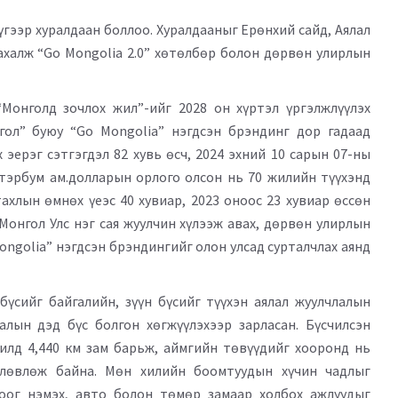
гээр хуралдаан боллоо. Хуралдааныг Ерөнхий сайд, Аялал
халж “Go Mongolia 2.0” хөтөлбөр болон дөрвөн улирлын
Монголд зочлох жил”-ийг 2028 он хүртэл үргэлжлүүлэх
гол” буюу “Go Mongolia” нэгдсэн брэндинг дор гадаад
 эерэг сэтгэгдэл 82 хувь өсч, 2024 эхний 10 сарын 07-ны
2 тэрбум ам.долларын орлого олсон нь 70 жилийн түүхэнд
ахлын өмнөх үеэс 40 хувиар, 2023 оноос 23 хувиар өссөн
 Монгол Улс нэг сая жуулчин хүлээж авах, дөрвөн улирлын
Mongolia” нэгдсэн брэндингийг олон улсад сурталчлах аянд
бүсийг байгалийн, зүүн бүсийг түүхэн аялал жуулчлалын
алын дэд бүс болгон хөгжүүлэхээр зарласан. Бүсчилсэн
илд 4,440 км зам барьж, аймгийн төвүүдийг хооронд нь
өлөвлөж байна. Мөн хилийн боомтуудын хүчин чадлыг
оог нэмэх, авто болон төмөр замаар холбох ажлуудыг