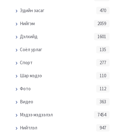
Эдийн засаг
470
Нийгэм
2059
Дэлхийд
1601
Соёл урлаг
135
Спорт
277
”Хөдөлмөрийн бая
Шар мэдээ
110
өдрийн амралтын 
Хятадын аяла
Фото
112
Монгол Улс БНХАУ-аас
жуулчлалын орл
400,000 жуулчин хүлээн
148.056 тэрбум ю
авахаар зорьж байна
хүрчээ
Видео
363
Мэдээ мэдээлэл
7454
Нийтлэл
947