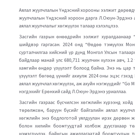
Аялал жуулчлалын Үндэсний хорооны ээлжит дөрөвдү
жуулчлалын Үндэсний хороон дарга Л.Оюун-Эрдэнэ а
аялал жуулчлалыг хөгжүүлэх талаар хэлэлцлээ.
Засгийн газрын өнөөдрийн ээлжит хуралдаанаар “
шийдвэр гаргасан. 2024 онд “Өөдөө тэмүүлэх Мон
сурталчилгаа хийсний үр дүнд Монгол Улсын талаарх
байдлаар манай улс 680,711 жуулчин хүлээн авч, 1.
хамгийн өндөр үзүүлэлт болоод байна. Энэ нь цар т
үзүүлэлт бөгөөд үүнийг ахиулж 2024 оны эцэс гэхэд
аялал жуулчлал хөгжүүлэх, аж ахуйн нэгжүүдийг “Go 
нэгдэхийг Ерөнхий сайд Л.Оюун-Эрдэнэ уриаллаа.
Засгийн газраас бүсчилсэн хөгжлийн хүрээнд хойд 
төрөлжсөн, баруун бүсийг байгалийн аялал жуулчл
хөгжлийн энэ бодлоготой уялдуулан ирэх дөрвөн ж
болон хилийн боомтуудтай холбож дуусгахаар т
нэмэгдүүлэх, байнгын ажиллагаатай боомтуудын т