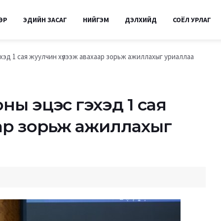
ӨР
ЭДИЙН ЗАСАГ
НИЙГЭМ
ДЭЛХИЙД
СОЁЛ УРЛАГ
хэд 1 сая жуулчин хүлээж авахаар зорьж ажиллахыг уриаллаа
ны эцэс гэхэд 1 сая
аар зорьж ажиллахыг