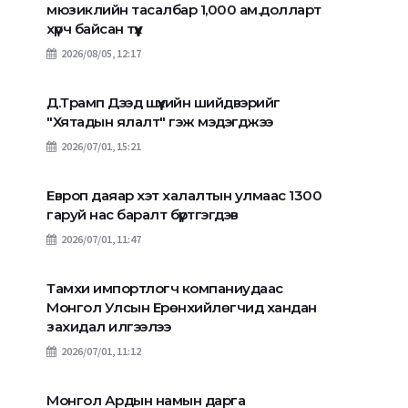
мюзиклийн тасалбар 1,000 ам.долларт
хүрч байсан түүх
2026/08/05, 12:17
Д.Трамп Дээд шүүхийн шийдвэрийг
"Хятадын ялалт" гэж мэдэгджээ
2026/07/01, 15:21
Европ даяар хэт халалтын улмаас 1300
гаруй нас баралт бүртгэгдэв
2026/07/01, 11:47
Тамхи импортлогч компаниудаас
Монгол Улсын Ерөнхийлөгчид хандан
захидал илгээлээ
2026/07/01, 11:12
Монгол Ардын намын дарга