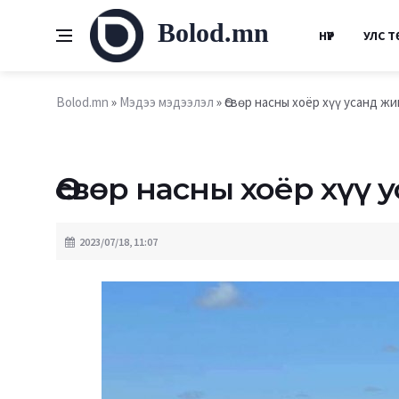
Bolod.mn
НҮҮР
УЛС Т
Bolod.mn
»
Мэдээ мэдээлэл
» Өсвөр насны хоёр хүү усанд ж
Өсвөр насны хоёр хүү
2023/07/18, 11:07