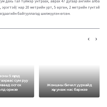
м дахь Гал түймэр унтраах, аврах 47 дугаар ангийн алба
й, эрэгтэй/ нар 20 метрийн урт, 5 өргөн, 2 метрийн гүнтэй
агдаагийн байгууллагад шилжүүлэн өгсөн.
асны 5 хүүхэд
азраас сум руу
яваад осгох
Жоншны бичил уурхайд
элд оржээ
хүн унаж нас баржээ