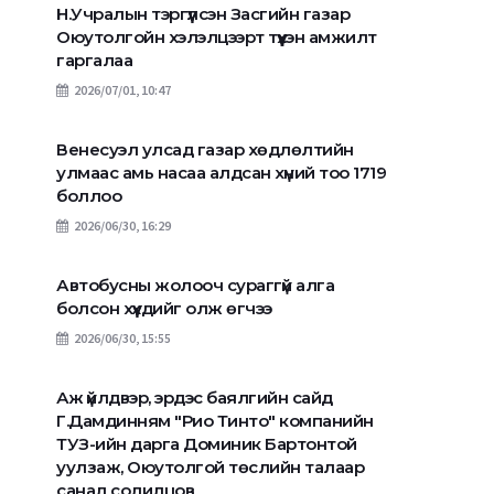
Н.Учралын тэргүүлсэн Засгийн газар
Оюутолгойн хэлэлцээрт түүхэн амжилт
гаргалаа
2026/07/01, 10:47
Венесуэл улсад газар хөдлөлтийн
улмаас амь насаа алдсан хүний тоо 1719
боллоо
2026/06/30, 16:29
Автобусны жолооч сураггүй алга
болсон хүүхдийг олж өгчээ
2026/06/30, 15:55
Голд машинаа уг
Сураггүй болсон иргэдийг
байсан 2 иргэний н
Аж үйлдвэр, эрдэс баялгийн сайд
эсэн мэнд оллоо
живж, амь насаа а
Г.Дамдинням "Рио Тинто" компанийн
ТУЗ-ийн дарга Доминик Бартонтой
уулзаж, Оюутолгой төслийн талаар
санал солилцов