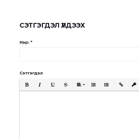
СЭТГЭГДЭЛ ҮЛДЭЭХ
Нэр: *
Сэтгэгдэл
Bold
Italic
Underline
Strikethrough
Align
Ordered List
Unordered List
Insert Link
Inser