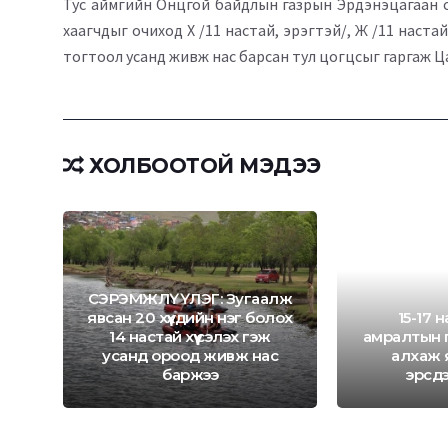
Тус аймгийн Онцгой байдлын газрын Эрдэнэцагаан су
хаагчдыг очиход Х /11 настай, эрэгтэй/, Ж /11 наста
тогтоол усанд живж нас барсан тул цогцсыг гаргаж Ц
ХОЛБООТОЙ МЭДЭЭ
СЭРЭМЖЛҮҮЛЭГ: Зугаалж
явсан 20 хүүхдийн нэг болох
15-17 н
14 настай хүү сэлэх гэж
амралтын г
ь
усанд ороод живж нас
алхаж 
ээ
баржээ
эрсд