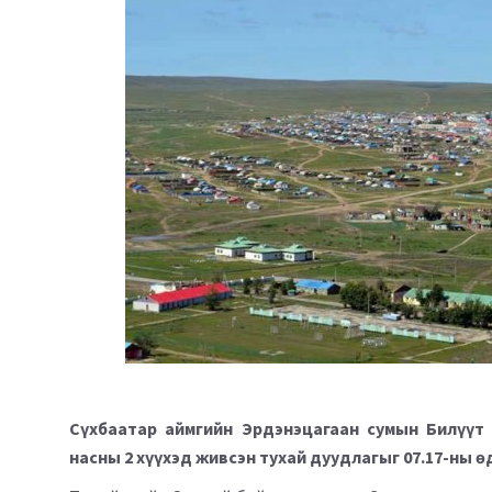
Сүхбаатар аймгийн Эрдэнэцагаан сумын Билүүт 
насны 2 хүүхэд живсэн тухай дуудлагыг 07.17-ны өд