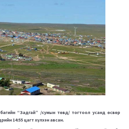
багийн “Задгай” /сумын төвд/ тогтоол усанд өсвөр
рийн 14:55 цагт хүлээн авсан.