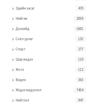
Эдийн засаг
470
Нийгэм
2059
Дэлхийд
1601
Соёл урлаг
135
Спорт
277
Шар мэдээ
110
Фото
112
Видео
363
Мэдээ мэдээлэл
7454
Нийтлэл
947