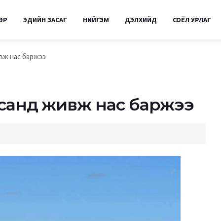
ӨР
ЭДИЙН ЗАСАГ
НИЙГЭМ
ДЭЛХИЙД
СОЁЛ УРЛАГ
ивж нас баржээ
 усанд живж нас баржээ