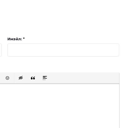
Имэйл: *
t protected link
Emoticons
Insert hidden text
Insert Quote
Insert spoiler