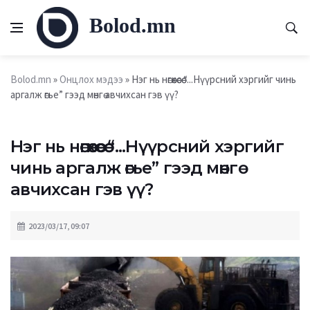
Bolod.mn
Bolod.mn
»
Онцлох мэдээ
» Нэг нь нөгөөхөөсөө “...Нүүрсний хэргийг чинь
аргалж өгье” гээд мөнгө авчихсан гэв үү?
Нэг нь нөгөөхөөсөө “...Нүүрсний хэргийг
чинь аргалж өгье” гээд мөнгө
авчихсан гэв үү?
2023/03/17, 09:07