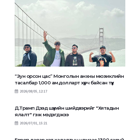
“Зун орсон цас” Монголын анхны мюзиклийн
тасалбар 1,000 ам.долларт хүрч байсан түүх
2026/08/05, 12:17
Д.Трамп Дээд шүүхийн шийдвэрийг "Хятадын
ялалт" гэж мэдэгджээ
2026/07/01, 15:21
Европ даяар хэт халалтын улмаас 1300 гаруй