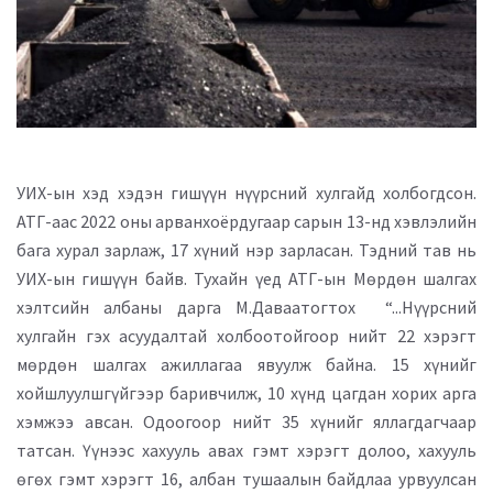
УИХ-ын хэд хэдэн гишүүн нүүрсний хулгайд холбогдсон.
АТГ-аас 2022 оны арванхоёрдугаар сарын 13-нд хэвлэлийн
бага хурал зарлаж, 17 хүний нэр зарласан. Тэдний тав нь
УИХ-ын гишүүн байв. Тухайн үед АТГ-ын Мөрдөн шалгах
хэлтсийн албаны дарга М.Даваатогтох “...Нүүрсний
хулгайн гэх асуудалтай холбоотойгоор нийт 22 хэрэгт
мөрдөн шалгах ажиллагаа явуулж байна. 15 хүнийг
хойшлуулшгүйгээр баривчилж, 10 хүнд цагдан хорих арга
хэмжээ авсан. Одоогоор нийт 35 хүнийг яллагдагчаар
татсан. Үүнээс хахууль авах гэмт хэрэгт долоо, хахууль
өгөх гэмт хэрэгт 16, албан тушаалын байдлаа урвуулсан