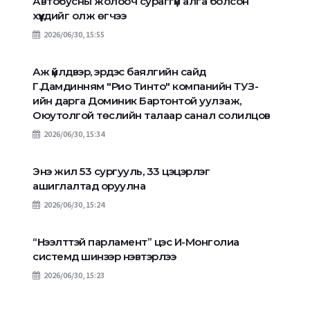
Автобусны жолооч сураггүй алга болсон
хүүхдийг олж өгчээ
2026/06/30, 15:55
Аж үйлдвэр, эрдэс баялгийн сайд
Г.Дамдинням "Рио Тинто" компанийн ТУЗ-
ийн дарга Доминик Бартонтой уулзаж,
Оюутолгой төслийн талаар санал солилцов
2026/06/30, 15:34
Энэ жил 53 сургууль, 33 цэцэрлэг
ашиглалтад оруулна
2026/06/30, 15:24
“Нээлттэй парламент” цэс И-Монголиа
системд шинээр нэвтэрлээ
2026/06/30, 15:23