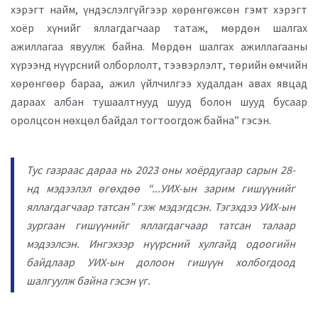
хэрэгт найм, үндэслэлгүйгээр хөрөнгөжсөн гэмт хэрэгт
хоёр хүнийг яллагдагчаар татаж, мөрдөн шалгах
ажиллагаа явуулж байна. Мөрдөн шалгах ажиллагааны
хүрээнд нүүрсний олборлолт, тээвэрлэлт, төрийн өмчийн
хөрөнгөөр бараа, ажил үйлчилгээ худалдан авах явцад
дараах албан тушаалтнууд шууд болон шууд бусаар
оролцсон нөхцөл байдал тогтоогдож байна” гэсэн.
Тус газраас дараа нь 2023 оны хоёрдугаар сарын 28-
нд мэдээлэл өгөхдөө “...УИХ-ын зарим гишүүнийг
яллагдагчаар татсан” гэж мэдэгдсэн. Тэгэхдээ УИХ-ын
зургаан гишүүнийг яллагдагчаар татсан талаар
мэдээлсэн. Ингэхээр нүүрсний хулгайд одоогийн
байдлаар УИХ-ын долоон гишүүн холбогдоод
шалгуулж байна гэсэн үг.