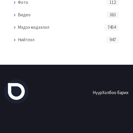
Фото
112
Видео
363
Мэдээ мэдээлэл
7454
Нийтлэл
947
Нүүр
Холбоо барих