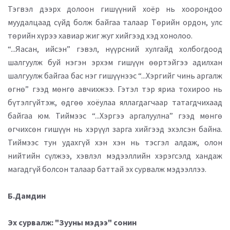
Тэгвэл дээрх долоон гишүүний хоёр нь хоорондоо
муудалцаад сүйд болж байгаа талаар Төрийн ордон, улс
төрийн хүрээ хавиар жиг жуг хийгээд хэд хонолоо.
“...Яасан, ийсэн” гэвэл, нүүрсний хулгайд холбогдоод
шалгуулж буй нэгэн эрхэм гишүүн өөртэйгээ адилхан
шалгуулж байгаа бас нэг гишүүнээс “...Хэргийг чинь аргалж
өгнө” гээд мөнгө авчихжээ. Гэтэл тэр яриа тохироо нь
бүтэлгүйтэж, өдгөө хоёулаа яллагдагчаар татагдчихаад
байгаа юм. Тиймээс “...Хэргээ аргалуулна” гээд мөнгө
өгчихсөн гишүүн нь хэрүүл зарга хийгээд эхэлсэн байна.
Тиймээс тун удахгүй хэн хэн нь тэсгэл алдаж, олон
нийтийн сүлжээ, хэвлэл мэдээллийн хэрэгсэлд хандаж
магадгүй болсон талаар баттай эх сурвалж мэдээллээ.
Б.Дамдин
Эх сурвалж: "Зууны мэдээ" сонин