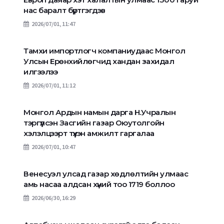
нас баралт бүртгэгдэв
2026/07/01, 11:47
Тамхи импортлогч компаниудаас Монгол
Улсын Ерөнхийлөгчид хандан захидал
илгээлээ
2026/07/01, 11:12
Монгол Ардын намын дарга Н.Учралын
тэргүүлсэн Засгийн газар Оюутолгойн
хэлэлцээрт түүхэн амжилт гаргалаа
2026/07/01, 10:47
Венесуэл улсад газар хөдлөлтийн улмаас
амь насаа алдсан хүний тоо 1719 боллоо
2026/06/30, 16:29