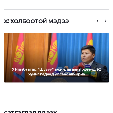
ХОЛБООТОЙ МЭДЭЭ
Х.Нямбаатар: "Шувуу" ажиллагааны хүрээнд 92
хүнийг гадаад улсаас авчирна