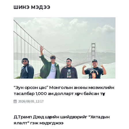
ШИНЭ МЭДЭЭ
“Зун орсон цас” Монголын анхны мюзиклийн
тасалбар 1,000 ам.долларт хүрч байсан түүх
2026/08/05, 12:17
Д.Трамп Дээд шүүхийн шийдвэрийг "Хятадын
ялалт" гэж мэдэгджээ