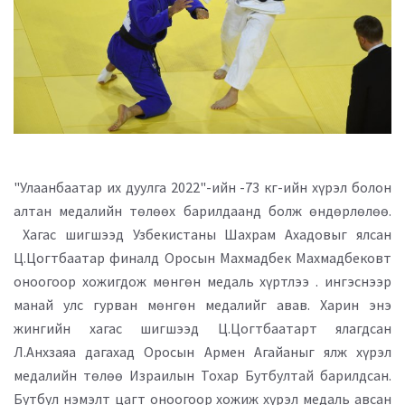
"Улаанбаатар их дуулга 2022"-ийн -73 кг-ийн хүрэл болон
алтан медалийн төлөөх барилдаанд болж өндөрлөлөө.
Хагас шигшээд Узбекистаны Шахрам Ахадовыг ялсан
Ц.Цогтбаатар финалд Оросын Махмадбек Махмадбековт
оноогоор хожигдож мөнгөн медаль хүртлээ . ингэснээр
манай улс гурван мөнгөн медалийг авав. Харин энэ
жингийн хагас шигшээд Ц.Цогтбаатарт ялагдсан
Л.Анхзаяа дагахад Оросын Армен Агайаныг ялж хүрэл
медалийн төлөө Израилын Тохар Бутбултай барилдсан.
Бутбул нэмэлт цагт оноогоор хожиж хүрэл медаль авсан