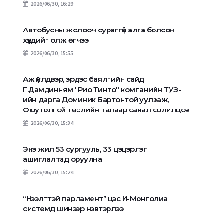
2026/06/30, 16:29
Автобусны жолооч сураггүй алга болсон
хүүхдийг олж өгчээ
2026/06/30, 15:55
Аж үйлдвэр, эрдэс баялгийн сайд
Г.Дамдинням "Рио Тинто" компанийн ТУЗ-
ийн дарга Доминик Бартонтой уулзаж,
Оюутолгой төслийн талаар санал солилцов
2026/06/30, 15:34
Энэ жил 53 сургууль, 33 цэцэрлэг
ашиглалтад оруулна
2026/06/30, 15:24
“Нээлттэй парламент” цэс И-Монголиа
системд шинээр нэвтэрлээ