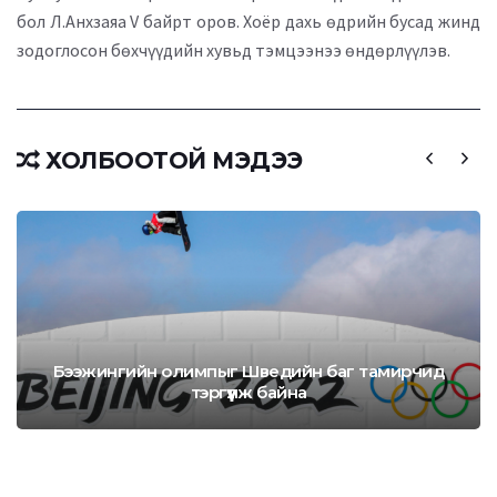
бол Л.Анхзаяа V байрт оров. Хоёр дахь өдрийн бусад жинд
зодоглосон бөхчүүдийн хувьд тэмцээнээ өндөрлүүлэв.
ХОЛБООТОЙ МЭДЭЭ
Бээжингийн олимпыг Шведийн баг тамирчид
тэргүүлж байна