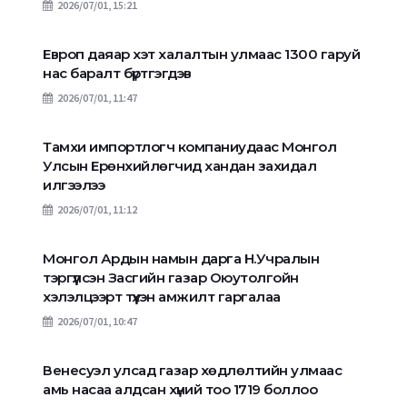
2026/07/01, 15:21
Европ даяар хэт халалтын улмаас 1300 гаруй
нас баралт бүртгэгдэв
2026/07/01, 11:47
Тамхи импортлогч компаниудаас Монгол
Улсын Ерөнхийлөгчид хандан захидал
илгээлээ
2026/07/01, 11:12
Монгол Ардын намын дарга Н.Учралын
тэргүүлсэн Засгийн газар Оюутолгойн
хэлэлцээрт түүхэн амжилт гаргалаа
2026/07/01, 10:47
Венесуэл улсад газар хөдлөлтийн улмаас
амь насаа алдсан хүний тоо 1719 боллоо