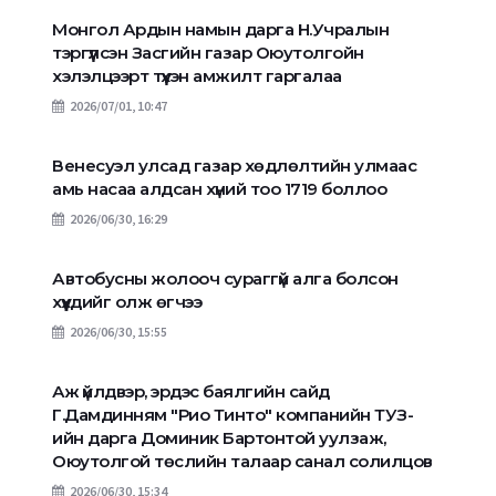
Монгол Ардын намын дарга Н.Учралын
тэргүүлсэн Засгийн газар Оюутолгойн
хэлэлцээрт түүхэн амжилт гаргалаа
2026/07/01, 10:47
Венесуэл улсад газар хөдлөлтийн улмаас
амь насаа алдсан хүний тоо 1719 боллоо
2026/06/30, 16:29
Автобусны жолооч сураггүй алга болсон
хүүхдийг олж өгчээ
2026/06/30, 15:55
Аж үйлдвэр, эрдэс баялгийн сайд
Г.Дамдинням "Рио Тинто" компанийн ТУЗ-
ийн дарга Доминик Бартонтой уулзаж,
Оюутолгой төслийн талаар санал солилцов
2026/06/30, 15:34