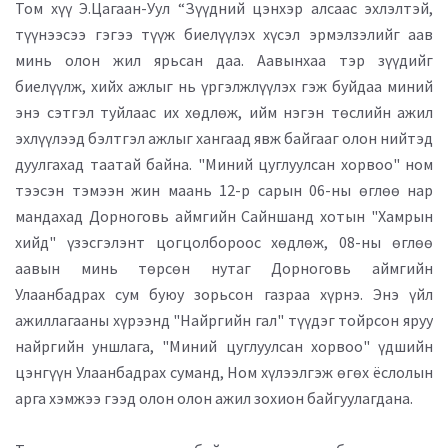
Том хүү Э.Цагаан-Уул “Зүүдний цэнхэр алсаас эхлэлтэй,
түүнээсээ гэгээ түүж биелүүлэх хүсэл эрмэлзэлийг аав
минь олон жил ярьсан даа. Аавынхаа тэр зүүдийг
биелүүлж, хийх ажлыг нь үргэлжлүүлэх гэж буйдаа миний
энэ сэтгэл туйлаас их хөдлөж, ийм нэгэн төслийн ажил
эхлүүлээд бэлтгэл ажлыг хангаад явж байгааг олон нийтэд
дуулгахад таатай байна. "Миний цуглуулсан хорвоо" ном
тээсэн тэмээн жин маань 12-р сарын 06-ны өглөө нар
мандахад Дорноговь аймгийн Сайншанд хотын "Хамрын
хийд" үзэсгэлэнт цогцолбороос хөдлөж, 08-ны өглөө
аавын минь төрсөн нутаг Дорноговь аймгийн
Улаанбадрах сум буюу зорьсон газраа хүрнэ. Энэ үйл
ажиллагааны хүрээнд "Найргийн гал" түүдэг тойрсон яруу
найргийн уншлага, "Миний цуглуулсан хорвоо" үдшийн
цэнгүүн Улаанбадрах суманд, Ном хүлээлгэж өгөх ёслолын
арга хэмжээ гээд олон олон ажил зохион байгуулагдана.