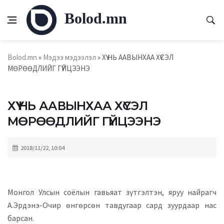
Bolod.mn
Bolod.mn
»
Мэдээ мэдээлэл
» ХҮҮ НЬ ААВЫНХАА ХҮСЭЛ
МӨРӨӨДЛИЙГ ГҮЙЦЭЭНЭ
ХҮҮ НЬ ААВЫНХАА ХҮСЭЛ
МӨРӨӨДЛИЙГ ГҮЙЦЭЭНЭ
2018/11/22, 10:04
Монгол Улсын соёлын гавьяат зүтгэлтэн, яруу найрагч
А.Эрдэнэ-Очир өнгөрсөн тавдугаар сард зуурдаар нас
барсан.