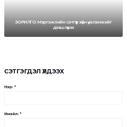
ЗОРИЛГО: Мэргэжлийн сэтгүүл зүйн үнэлэмжийг
дээшлүүлэх
СЭТГЭГДЭЛ ҮЛДЭЭХ
Нэр: *
Имэйл: *