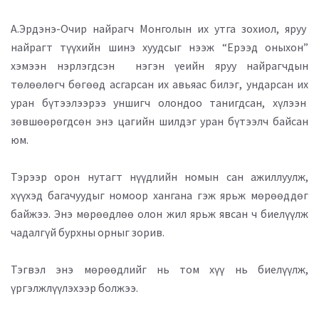
А.Эрдэнэ-Очир найрагч Монголын их утга зохиол, яруу
найрагт түүхийн шинэ хуудсыг нээж “Ерээд оныхон”
хэмээн нэрлэгдсэн нэгэн үеийн яруу найрагчдын
төлөөлөгч бөгөөд асгарсан их авьяас билэг, ундарсан их
уран бүтээлээрээ уншигч олондоо танигдсан, хүлээн
зөвшөөрөгдсөн энэ цагийн шилдэг уран бүтээлч байсан
юм.
Тэрээр орон нутагт нүүдлийн номын сан ажиллуулж,
хүүхэд багачуудыг номоор хангана гэж ярьж мөрөөддөг
байжээ. Энэ мөрөөдлөө олон жил ярьж явсан ч биелүүлж
чадалгүй бурхны орныг зорив.
Тэгвэл энэ мөрөөдлийг нь том хүү нь биелүүлж,
үргэлжлүүлэхээр болжээ.