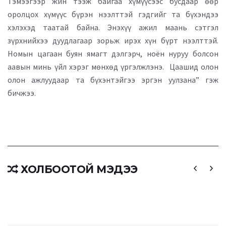
Тэмээгээр жин тээж байгаа хүмүүсээс бусдаар өөр
оролцох хүмүүс бүрэн нээлттэй гэдгийг та бүхэндээ
хэлэхэд таатай байна. Энэхүү ажил маань сэтгэл
зүрхнийхээ дуудлагаар зорьж ирэх хүн бүрт нээлттэй.
Номын цагаан буян ямагт дэлгэрч, ноён нуруу болсон
аавын минь үйл хэрэг мөнхөд үргэлжлэнэ. Цаашид олон
олон ажлуудаар та бүхэнтэйгээ эргэн уулзана” гэж
бичжээ.
ХОЛБООТОЙ МЭДЭЭ