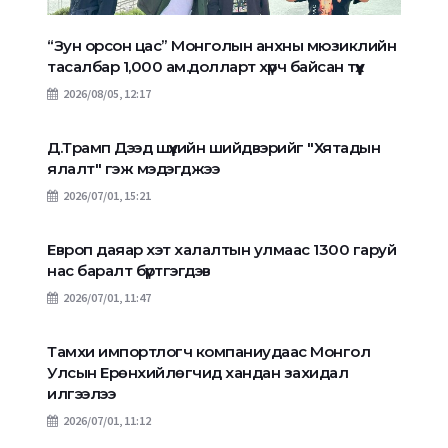
“Зун орсон цас” Монголын анхны мюзиклийн
тасалбар 1,000 ам.долларт хүрч байсан түүх
2026/08/05, 12:17
Д.Трамп Дээд шүүхийн шийдвэрийг "Хятадын
ялалт" гэж мэдэгджээ
2026/07/01, 15:21
Европ даяар хэт халалтын улмаас 1300 гаруй
нас баралт бүртгэгдэв
2026/07/01, 11:47
Тамхи импортлогч компаниудаас Монгол
Улсын Ерөнхийлөгчид хандан захидал
илгээлээ
2026/07/01, 11:12