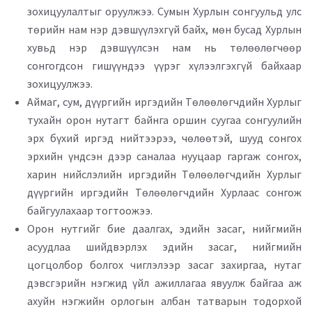
зохицуулалтыг оруулжээ. Сумын Хурлын сонгуульд улс
төрийн нам нэр дэвшүүлэхгүй байх, мөн бусад Хурлын
хувьд нэр дэвшүүлсэн нам нь төлөөлөгчөөр
сонгогдсон гишүүндээ үүрэг хүлээлгэхгүй байхаар
зохицуулжээ.
Аймаг, сум, дүүргийн иргэдийн Төлөөлөгчдийн Хурлыг
тухайн орон нутагт байнга оршин суугаа сонгуулийн
эрх бүхий иргэд нийтээрээ, чөлөөтэй, шууд сонгох
эрхийн үндсэн дээр саналаа нууцаар гаргаж сонгох,
харин нийслэлийн иргэдийн Төлөөлөгчдийн Хурлыг
дүүргийн иргэдийн Төлөөлөгчдийн Хурлаас сонгож
байгуулахаар тогтоожээ.
Орон нутгийг бие даалгах, эдийн засаг, нийгмийн
асуудлаа шийдвэрлэх эдийн засаг, нийгмийн
цогцолбор болгох чиглэлээр засаг захиргаа, нутаг
дэвсгэрийн нэгжид үйл ажиллагаа явуулж байгаа аж
ахуйн нэгжийн орлогын албан татварын тодорхой