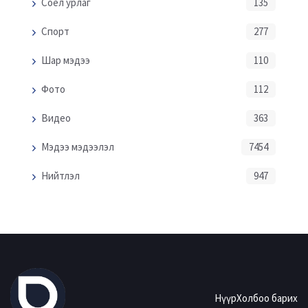
Соёл урлаг
135
Спорт
277
Шар мэдээ
110
Фото
112
Видео
363
Мэдээ мэдээлэл
7454
Нийтлэл
947
Нүүр
Холбоо барих