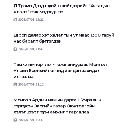
Д.Трамп Дээд шүүхийн шийдвэрийг "Хятадын
ялалт" гэж мэдэгджээ
2026/07/01, 15:21
Европ даяар хэт халалтын улмаас 1300 гаруй
нас баралт бүртгэгдэв
2026/07/01, 11:47
Тамхи импортлогч компаниудаас Монгол
Улсын Ерөнхийлөгчид хандан захидал
илгээлээ
2026/07/01, 11:12
Монгол Ардын намын дарга Н.Учралын
тэргүүлсэн Засгийн газар Оюутолгойн
хэлэлцээрт түүхэн амжилт гаргалаа
2026/07/01, 10:47