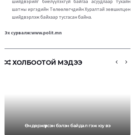
шийдвэрийг биелүүлэхгүй байгаа асуудлаар тухайн
шатны иргэдийн Төлөөлөгчдийн Хуралтай зөвшилцөн
шийдвэрлэж байхаар тусгасан байна.
Эх сурвалж:www.polit.mn
ХОЛБООТОЙ МЭДЭЭ
Өндөржүүлсэн бэлэн байдал гэж юу вэ