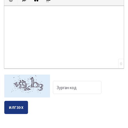
Emoticons
Insert hidden text
Insert Quote
Insert spoiler
0
ИЛГЭЭХ