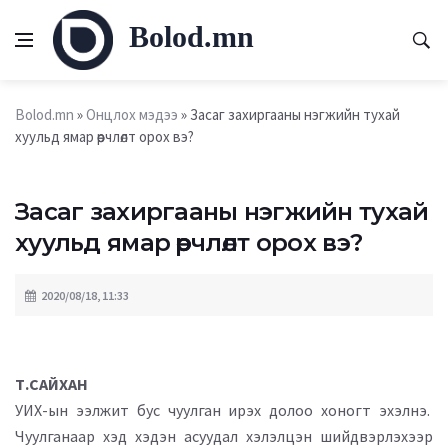
Bolod.mn
Bolod.mn
»
Онцлох мэдээ
» Засаг захиргааны нэгжийн тухай
хуульд ямар өөрчлөлт орох вэ?
Засаг захиргааны нэгжийн тухай
хуульд ямар өөрчлөлт орох вэ?
2020/08/18, 11:33
Т.САЙХАН
УИХ-ын ээлжит бус чуулган ирэх долоо хоногт эхэлнэ.
Чуулганаар хэд хэдэн асуудал хэлэлцэн шийдвэрлэхээр