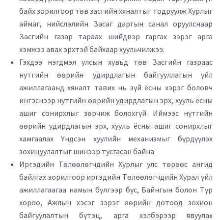
байх зорилгоор төв засгийн хяналтыг тодруулж Хурлыг
аймаг, нийслэлийн Засаг даргын санал оруулснаар
Засгийн газар тараах шийдвэр гаргах зэрэг арга
хэмжээ авах эрхтэй байхаар хуульчилжээ.
Гэхдээ нэгдмэл улсын хувьд төв Засгийн газраас
нутгийн өөрийн удирдлагын байгууллагын үйл
ажиллагаанд хяналт тавих нь зүй ёсны хэрэг боловч
ингэснээр нутгийн өөрийн удирдлагын эрх, хууль ёсны
ашиг сонирхлыг зөрчиж болохгүй. Иймээс нутгийн
өөрийн удирдлагын эрх, хууль ёсны ашиг сонирхлыг
хамгаалах Үндсэн хуулийн механизмыг бүрдүүлэх
зохицуулалтыг шинээр тусгасан байна.
Иргэдийн Төлөөлөгчдийн Хурлыг улс төрөөс ангид
байлгах зорилгоор иргэдийн Төлөөлөгчдийн Хурал үйл
ажиллагаагаа намын бүлгээр бус, Байнгын болон Түр
хороо, Ажлын хэсэг зэрэг өөрийн дотоод зохион
байгуулалтын бүтэц, арга хэлбэрээр явуулах