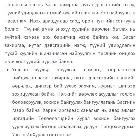
товлосны нэг нь Засаг захиргаа, нутаг дэвсгэрийн нэгж,
түүний удирдлагын тухай хуулийн шинэчилсэн найруулгын
төсөл юм. Ирэх аравдугаар сард орон нутгийн сонгууль
болно. Түүний өмнө энэхүү хуулийн өөрчлөн батлах нь
зүйтэй хэмээн эрх баригчид үзэж байгаа юм. Засаг
захиргаа, нутаг дэвсгэрийн нэгж, түүний удирдлагын
тухай хуулийн шинэчилсэн найруулгын төслийн онцлох
өөрчлөлтүүдийг хүргэж байна.
Үндсэн хуульд оруулсан нэмэлт, өөрчлөлтөд
нийцүүлэн засаг захиргаа, нутаг дэвсгэрийн нэгжийг
өөрчлөх, шинээр байгуулах зарчим, журмыг шинээр
зохицуулсан байна. Нэгжийг өөрчлөх асуудлыг голлон
боловсруулж, зохион байгуулах байгууллагань Засгийн
газар байна. Харин иргэдээс саналыг нь авах ажлыг
иргэдийн Төлөөлөгчдийн Хурал зохион байгуулах
үүрэг хүлээх бөгөөд санал авах, үр дүнг тооцох журмыг
Улсын Их Хурал тогтоох аж.