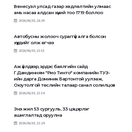
Венесуэл улсад газар хөдлөлтийн улмаас
амь насаа алдсан хүний тоо 1719 боллоо
2026/06/30, 16:29
Автобусны жолооч сураггүй алга болсон
хүүхдийг олж өгчээ
2026/06/30, 15:55
Аж үйлдвэр, эрдэс баялгийн сайд
Г.Дамдинням "Рио Тинто" компанийн ТУЗ-
ийн дарга Доминик Бартонтой уулзаж,
Оюутолгой төслийн талаар санал солилцов
2026/06/30, 15:34
Энэ жил 53 сургууль, 33 цэцэрлэг
ашиглалтад оруулна
2026/06/30, 15:24