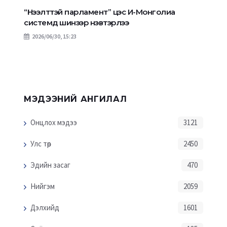
“Нээлттэй парламент” цэс И-Монголиа
системд шинээр нэвтэрлээ
2026/06/30, 15:23
МЭДЭЭНИЙ АНГИЛАЛ
Онцлох мэдээ
3121
Улс төр
2450
Эдийн засаг
470
Нийгэм
2059
Дэлхийд
1601