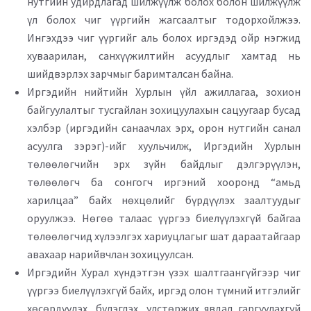
нутгийн удирдлагад шилжүүлж болох болон шилжүүлж
үл болох чиг үүргийн жагсаалтыг тодорхойлжээ.
Ингэхдээ чиг үүргийг аль болох иргэдэд ойр нэгжид
хуваарилан, санхүүжилтийн асуудлыг хамтад нь
шийдвэрлэх зарчмыг баримталсан байна.
Иргэдийн нийтийн Хурлын үйл ажиллагаа, зохион
байгуулалтыг тусгайлан зохицуулахын сацуугаар бусад
хэлбэр (иргэдийн санаачлах эрх, орон нутгийн санал
асуулга зэрэг)-ийг хуульчилж, Иргэдийн Хурлын
төлөөлөгчийн эрх зүйн байдлыг дэлгэрүүлэн,
төлөөлөгч ба сонгогч иргэний хооронд “амьд
харилцаа” байх нөхцөлийг бүрдүүлэх заалтуудыг
оруулжээ. Нөгөө талаас үүргээ биелүүлэхгүй байгаа
төлөөлөгчид хүлээлгэх хариуцлагыг шат дараатайгаар
авахаар нарийвчлан зохицуулсан.
Иргэдийн Хурал хүндэтгэн үзэх шалтгаангүйгээр чиг
үүргээ биелүүлэхгүй байх, иргэд олон түмний итгэлийг
хөсөрдүүлэх, бүлэглэх, улстөржих явдал гаргуулахгүй