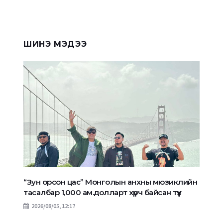
ШИНЭ МЭДЭЭ
“Зун орсон цас” Монголын анхны мюзиклийн
тасалбар 1,000 ам.долларт хүрч байсан түүх
2026/08/05, 12:17