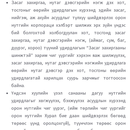
Засаг захиргаа, нутаг дэвсгэрийн нэгж дэх хот,
тосгоныг өөрийн удирдлагын хүрээнд эдийн засаг,
нийгэм, аж ахуйн асуудлыг түлхүү шийдвэрлэх орон
нутгийн корпораци хэлбэрт шилжих эрх зүйн үндэс
бий болгохтой холбогдуулан хот, тосгонд засаг
захиргаа, нутаг дэвсгэрийн нэгж, (аймаг, сум, баг,
дүүрэг, хороо) түүний удирдлагын “Засаг захиргааны
шинжтэй" зарим чиг үүргийг хэрхэн яаж шилжүүлэх,
засаг захиргаа, нутаг дэвсгэрийн нэгжийн удирдлага
өөрийн нутаг дэвсгэр дэх хот, тосгоны өөрийн
удирдлагатай харилцах суурь зарчмыг тогтоосон
байна.
Үндсэн хуулийн үзэл санааны дагуу нутгийн
удирдлагыг хөгжүүлэх, бэхжүүлэх асуудлын хүрээнд
орон нутгийн чиг үүрэг, (ийм төрлийн чиг үүргийг
орон нутгийн Хурал бие даан шийдвэрлэх бөгөөд
төрөөс үүнд оролцохгүй), түүнчлэн төрөөс орон