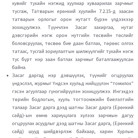
хувийг тухайн нэгжид хуулиар хуваарилах зарчмыг
тусгаж, Татварын ерөнхий хуулийн 7.2.15-д заасан
татварын орлогыг орон нутагт бүрэн үлдээхээр
зохицуулжээ. Түүнчлэн Засаг захиргаа, нутаг
дэвсгэрийн нэгж орон нутгийн төсвийн төслийг
боловсруулах, төсвөө бие даан батлах, төрөөс олгох
татаас, тусгай зориулалтын шилжүүлгийг тухайн нэгж
тус бүрт нэр заан батлах зарчмыг баталгаажуулсан
байна.
Засаг даргад нэр дэвшүүлэх, түүнийг огцруулах
үндэслэл, журмыг Үндсэн хуульд нийцүүлэн “томилох"
гэсэн агуулгаар гүнзгийрүүлэн зохицуулжээ. Ингэхдээ
төрийн бодлогын, хууль тогтоомжийн биелэлтийн
талаар Засаг дарга дээд шатны Засаг дарга (Ерөнхий
сайд)-ын өмнө хариуцлага хүлээх зарчмын дагуу
огцруулах асуудлыг дээд шатны Засаг дарга, (Ерөнхий
сайд) шууд шийдвэрлэж байхаар, харин Хурлын