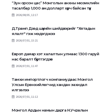
“Зун орсон цас” Монголын анхны мюзиклийн
тасалбар 1,000 ам.долларт хүрч байсан түүх
2026/08/05, 12:17
Д.Трамп Дээд шүүхийн шийдвэрийг "Хятадын
ялалт" гэж мэдэгджээ
2026/07/01, 15:21
Европ даяар хэт халалтын улмаас 1300 гаруй
нас баралт бүртгэгдэв
2026/07/01, 11:47
Тамхи импортлогч компаниудаас Монгол
Улсын Ерөнхийлөгчид хандан захидал
илгээлээ
2026/07/01, 11:12
Монгол Ардын намын дарга Н.Учралын