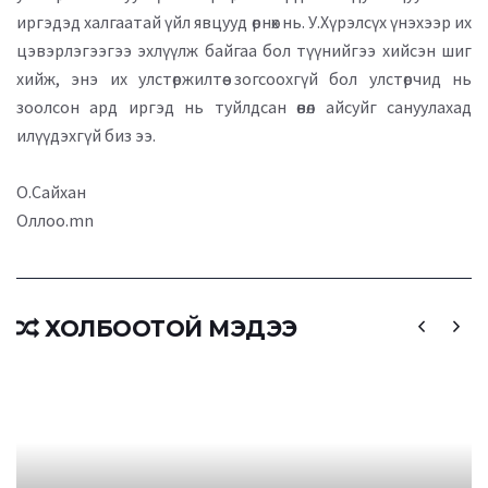
иргэдэд халгаатай үйл явцууд өрнөх нь. У.Хүрэлсүх үнэхээр их
цэвэрлэгээгээ эхлүүлж байгаа бол түүнийгээ хийсэн шиг
хийж, энэ их улстөржилтөө зогсоохгүй бол улстөрчид нь
зоолсон ард иргэд нь туйлдсан өвөл айсуйг сануулахад
илүүдэхгүй биз ээ.
О.Сайхан
Оллоо.mn
ХОЛБООТОЙ МЭДЭЭ