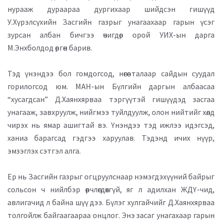
нурааж дураараа дургихаар шийдсэн гишүүд
У.Хүрэлсүхийн Засгийн газрыг унагаахаар гарын үсэг
зурсан албан бичгээ өчигдөр орой УИХ-ын дарга
М.Энхболдод өргөн барив.
Тэд үнэндээ бол гомдогсод, нөгөө талаар сайдын суудал
горилогсод юм. МАН-ын Бүлгийн даргын албаасаа
“хусагдсан” Д.Хаянхярваа тэргүүтэй гишүүдэд засгаа
унагааж, завхруулж, нийгмээ туйлдуулж, олон нийтийг хөлдөө
чирэх нь ямар ашигтай вэ. Үнэндээ тэд ижлээ идэгсэд,
ханиа барагсад гэдгээ харуулав. Тэдэнд ичих нүүр,
эмзэглэх сэтгэл алга.
Ер нь Засгийн газрыг огцруулснаар нэмэгдэхүүний байрыг
сольсон ч нийлбэр өөрчлөгдөхгүй, яг л адилхан ЖДҮ-чид,
авлигачид л байна шүү дээ. Бүлэг хулгайчийг Д.Хаянхярваа
толгойлж байгаагаараа онцлог. Энэ засаг унагахаар гарын