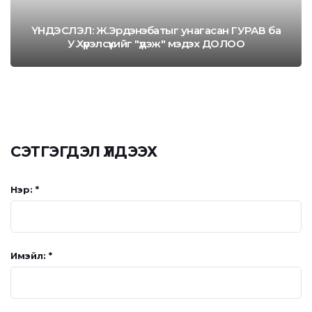
ҮНДЭСЛЭЛ: Ж.Эрдэнэбатыг унагасан ГУРАВ ба
У.Хүрэлсүхийг "үдэж" мэдэх ДОЛОО
СЭТГЭГДЭЛ ҮЛДЭЭХ
Нэр: *
Имэйл: *