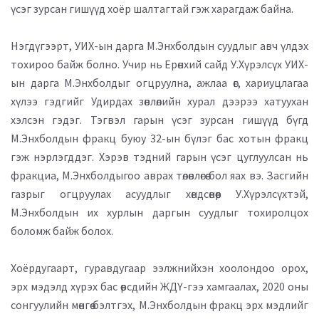
үсэг зурсан гишүүд хоёр шалтагтай гэж харагдаж байна.
Нэгдүгээрт, УИХ-ын дарга М.Энхболдын суудлыг авч үлдэх
тохироо байж болно. Учир нь Ерөнхий сайд У.Хүрэлсүх УИХ-
ын дарга М.Энхболдыг огцруулна, ажлаа өг, хариуцлагаа
хүлээ гэдгийг Удирдах зөвлөлийн хурал дээрээ хатуухан
хэлсэн гэдэг. Тэгвэл гарын үсэг зурсан гишүүд бүгд
М.Энхболдын фракц буюу 32-ын бүлэг бас хотын фракц
гэж нэрлэгддэг. Хэрэв тэдний гарын үсэг цуглуулсан нь
фракциа, М.Энхболдыгоо аврах төлөвлөгөө бол яах вэ. Засгийн
газрыг огцруулах асуудлыг хөндсөнөөр У.Хүрэлсүхтэй,
М.Энхболдын их хурлын даргын суудлыг тохиролцох
боломж байж болох.
Хоёрдугаарт, гуравдугаар ээлжнийхэн хоолондоо орох,
эрх мэдэлд хүрэх бас өөрсдийн ЖДҮ-гээ хамгаалах, 2020 оны
сонгуулийн мөнгөө бэлтгэх, М.Энхболдын фракц эрх мэдлийг