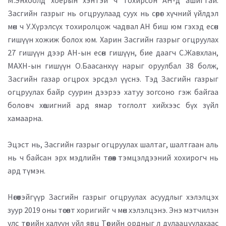
М.Энхболд хоёрын хэнтэй ч тохирсон АН-д ашигтай.
Засгийн газрыг нь огцруулаад суух нь сөрөг хүчний үйлдэл
мөн ч У.Хүрэлсүх тохиролцож чадвал АН биш юм гэхэд есөн
гишүүн хожиж болох юм. Харин Засгийн газрыг огцруулах
27 гишүүн дээр АН-ын есөн гишүүн, бие даагч С.Жавхлан,
МАХН-ын гишүүн О.Баасанхүү нарыг оруулбал 38 болж,
Засгийн газар огцрох эрсдэл үүснэ. Тэд Засгийн газрыг
огцруулах байр суурин дээрээ хатуу зогсоно гэж байгаа
боловч хөшигний ард ямар тоглолт хийхээс бүх зүйл
хамаарна.
Эцэст нь, Засгийн газрыг огцруулах шалтаг, шалтгаан аль
нь ч байсан эрх мэдлийн төлөөх тэмцэлдээний хохирогч нь
ард түмэн.
Нөгөөтэйгүүр Засгийн газрыг огцруулах асуудлыг хэлэлцэх
зуур 2019 оны төсөвт хоригийг ч мөн хэлэлцэнэ. Энэ мэтчилэн
улс төрийн халуун үйл явц Төрийн ордныг л дулаацуулахаас