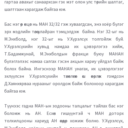
гартаа авахыг санаархсан гэх мэт олон улс төрийн шалтаг,
шалтгаан харагдаж байгаа юм.
Бас нэг өөр өнцөг нь МАН 32/32 гэж хуваагдсан, энэ хоёр бүлэг
эрх мэдлийн төлөө улайран тэмцэлдэж байна. Нэг 32-ыг нь
М.Энхболд, нэг 32-ыг нь У.Хүрэлсүх толгойлж буй.
У.Хүрэлсүхийн хувьд намдаа их цэвэрлэгээ хийж,
Т.Бадамжунай, М.Энхболдын фракци буюу МАНАН
бүлэглэлээс намаа салгах гэсэн акцын хариу үйлдэл байж
болох байна. Ингэснээр МАНАН унагах, их цэвэрлэгээг
эхлүүлсэн У.Хүрэлсүхийн төлөвлөгөөг өш өвөрлөж гомдсон
Д.Хаянхярваа нураахыг оролдож байж болохоор харагдаж
байгаа юм.
Түүнээс гадна МАН-ын зодооны талцалыг тайлах бас нэг
боломж нь АН. Есхөн гишүүнтэй ч МАН доторх
толхилцооны хариуд АН өнөөдөр хожиж болно. У.Хүрэлсүх,