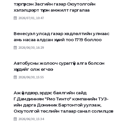
тэргүүлсэн Засгийн газар Оюутолгойн
хэлэлцээрт түүхэн амжилт гаргалаа
2026/07/01, 10:47
Венесуэл улсад газар хөдлөлтийн улмаас
амь насаа алдсан хүний тоо 1719 боллоо
2026/06/30, 16:29
Автобусны жолооч сураггүй алга болсон
хүүхдийг олж өгчээ
2026/06/30, 15:55
Аж үйлдвэр, эрдэс баялгийн сайд
Г.Дамдинням "Рио Тинто" компанийн ТУЗ-
ийн дарга Доминик Бартонтой уулзаж,
Оюутолгой төслийн талаар санал солилцов
2026/06/30, 15:34