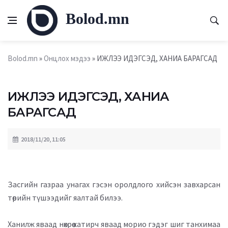
Bolod.mn
Bolod.mn
»
Онцлох мэдээ
» ИЖЛЭЭ ИДЭГСЭД, ХАНИА БАРАГСАД
ИЖЛЭЭ ИДЭГСЭД, ХАНИА
БАРАГСАД
2018/11/20, 11:05
Засгийн газраа унагах гэсэн оролдлого хийсэн завхарсан
төрийн түшээдийг яалтай билээ.
Ханилж яваад нөхрөө хатирч яваад морио гэдэг шиг танхимаа