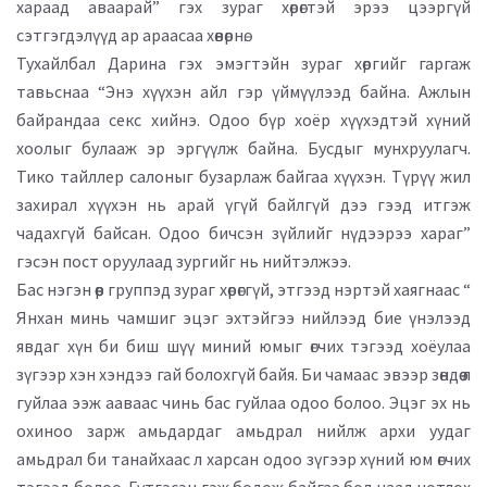
хараад аваарай” гэх зураг хөрөгтэй эрээ цээргүй
сэтгэгдэлүүд ар араасаа хөвөрнө.
Тухайлбал Дарина гэх эмэгтэйн зураг хөргийг гаргаж
тавьснаа “Энэ хүүхэн айл гэр үймүүлээд байна. Ажлын
байрандаа секс хийнэ. Одоо бүр хоёр хүүхэдтэй хүний
хоолыг булааж эр эргүүлж байна. Бусдыг мунхруулагч.
Тико тайллер салоныг бузарлаж байгаа хүүхэн. Түрүү жил
захирал хүүхэн нь арай үгүй байлгүй дээ гээд итгэж
чадахгүй байсан. Одоо бичсэн зүйлийг нүдээрээ хараг”
гэсэн пост оруулаад зургийг нь нийтэлжээ.
Бас нэгэн өөр группэд зураг хөрөггүй, этгээд нэртэй хаягнаас “
Янхан минь чамшиг эцэг эхтэйгээ нийлээд бие үнэлээд
явдаг хүн би биш шүү миний юмыг өгчих тэгээд хоёулаа
зүгээр хэн хэндээ гай болохгүй байя. Би чамаас эвээр зөндөө л
гуйлаа ээж ааваас чинь бас гуйлаа одоо болоо. Эцэг эх нь
охиноо зарж амьдардаг амьдрал нийлж архи уудаг
амьдрал би танайхаас л харсан одоо зүгээр хүний юм өгчих