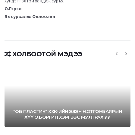
хүндэтгэлтэй хандаж суръя.
О.Гэрэл
Эх сурвалж: Оллоо.mn
ХОЛБООТОЙ МЭДЭЭ
"ОБ ПЛАСТИК" ХХК-ИЙН ЭЗЭН Н.ОТГОНБАЯРЫН
ХҮҮ О.БОРГИЛ ХЭРГЭЭС МУЛТРАХ УУ