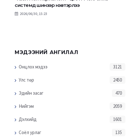
системд шинээр нэвтэрлээ
2026/06/30, 15:23
МЭДЭЭНИЙ АНГИЛАЛ
Онцлох мэдээ
3121
Улс төр
2450
Эдийн засаг
470
Нийгэм
2059
Дэлхийд
1601
Соёл урлаг
135