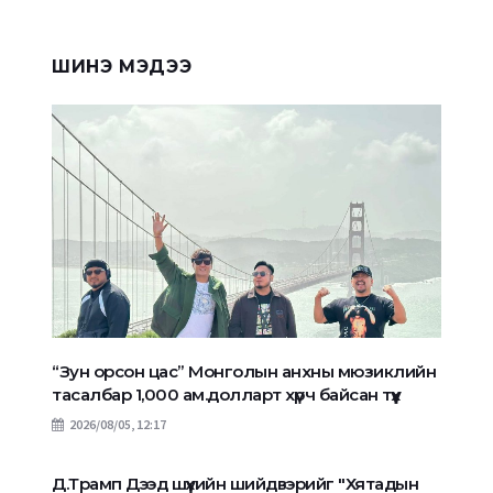
ШИНЭ МЭДЭЭ
“Зун орсон цас” Монголын анхны мюзиклийн
тасалбар 1,000 ам.долларт хүрч байсан түүх
2026/08/05, 12:17
Д.Трамп Дээд шүүхийн шийдвэрийг "Хятадын