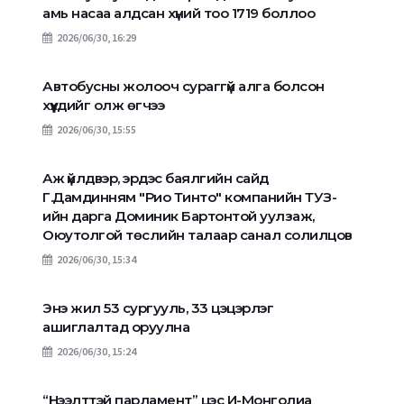
амь насаа алдсан хүний тоо 1719 боллоо
2026/06/30, 16:29
Автобусны жолооч сураггүй алга болсон
хүүхдийг олж өгчээ
2026/06/30, 15:55
Аж үйлдвэр, эрдэс баялгийн сайд
Г.Дамдинням "Рио Тинто" компанийн ТУЗ-
ийн дарга Доминик Бартонтой уулзаж,
Оюутолгой төслийн талаар санал солилцов
2026/06/30, 15:34
Энэ жил 53 сургууль, 33 цэцэрлэг
ашиглалтад оруулна
2026/06/30, 15:24
“Нээлттэй парламент” цэс И-Монголиа