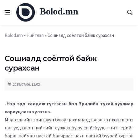
Bolod.mn
Bolod.mn
»
Нийтлэл
» Сошиалд соёлтой байж сурахсан
Сошиалд соёлтой байж
сурахсан
2019/07/06, 12:02
-Нэр төрд халдаж гүтгэсэн бол Зөрчлийн тухай хуулиар
хариуцлага хүлээнэ-
Мэдээллийн эрин зуун буюу цахим мэдээлэл хэт хөгжсөн энэ
цаг үед олон нийтийн сүлжээ буюу фэйсбүүк, твиттерийг
бараг найман настай балчраас наян настай буурай хүртэл