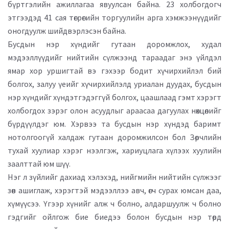
бүртгэлийн ажиллагаа явуулсан байна. 23 холбогдогч
этгээдэд 41 сая төгрөгийн торгуулийн арга хэмжээнүүдийг
оногдуулж шийдвэрлэсэн байна.
Бусдын нэр хүндийг гутаан доромжлох, худал
мэдээллүүдийг нийтийн сүлжээнд тараадаг энэ үйлдэл
ямар хор уршигтай вэ гэхээр бодит хүчирхийлэл бий
болгох, залуу үеийг хүчирхийлэлд уриалан дуудах, бусдын
нэр хүндийг хүндэтгэдэггүй болгох, цаашлаад гэмт хэрэгт
холбогдох зэрэг олон асуудлыг араасаа дагуулах нөхцөлийг
бүрдүүлдэг юм. Хэрвээ та бусдын нэр хүндэд баримт
нотолгоогүй халдаж гутаан доромжилсон бол Зөрчлийн
тухай хуулиар хэрэг нээлгэж, хариуцлага хүлээх хуулийн
заалттай юм шүү.
Нэг л зүйлийг дахиад хэлэхэд, нийгмийн нийтийн сүлжээг
зөв ашиглаж, хэрэгтэй мэдээллээ авч, өгч сурах юмсан даа,
хүмүүсээ. Үгээр хүнийг алж ч болно, алдаршуулж ч болно
гэдгийг ойлгож бие биедээ болон бусдын нэр төрд