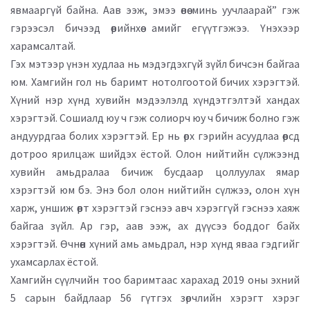
явмааргүй байна. Аав ээж, эмээ өвөө минь уучлаарай” гэж
гэрээсэл бичээд өөрийнхөө амийг егүүтгэжээ. Үнэхээр
харамсалтай.
Гэх мэтээр үнэн худлаа нь мэдэгдэхгүй зүйл бичсэн байгаа
юм. Хамгийн гол нь баримт нотолгоотой бичих хэрэгтэй.
Хүний нэр хүнд хувийн мэдээлэлд хүндэтгэлтэй хандах
хэрэгтэй. Сошиалд юу ч гэж солиорч юу ч бичиж болно гэж
андуурдгаа болих хэрэгтэй. Ер нь өрх гэрийн асуудлаа өөрсдөө
дотроо ярилцаж шийдэх ёстой. Олон нийтийн сүлжээнд
хувийн амьдралаа бичиж бусдаар цоллуулах ямар
хэрэгтэй юм бэ. Энэ бол олон нийтийн сүлжээ, олон хүн
харж, уншиж өөрт хэрэгтэй гэснээ авч хэрэггүй гэснээ хаяж
байгаа зүйл. Ар гэр, аав ээж, ах дүүсээ боддог байх
хэрэгтэй. Өчнөөн хүний амь амьдрал, нэр хүнд яваа гэдгийг
ухамсарлах ёстой.
Хамгийн сүүлчийн тоо баримтаас харахад 2019 оны эхний
5 сарын байдлаар 56 гүтгэх зөрчлийн хэрэгт хэрэг