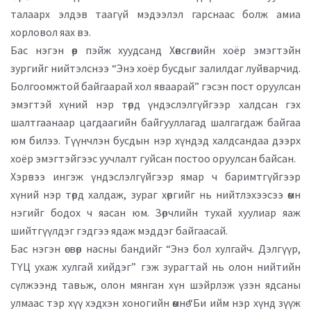
талаарх элдэв таагүй мэдээлэл гарснаас болж амиа
хорловол яах вэ.
Бас нэгэн өөр пэйж хуудсанд Хөвсгөлийн хоёр эмэгтэйн
зургийг нийтэлснээ “Энэ хоёр бусдыг залилдаг луйварчид.
Болгоомжтой байгаарай хол яваарай” гэсэн пост оруулсан
эмэгтэй хүний нэр төрд үндэслэлгүйгээр халдсан гэх
шалтгаанаар цагдаагийн байгууллагад шалгагдаж байгаа
юм билээ. Түүнчлэн бусдын нэр хүндэд халдсандаа дээрх
хоёр эмэгтэйгээс уучлалт гуйсан постоо оруулсан байсан.
Хэрвээ ингэж үндэслэлгүйгээр ямар ч баримтгүйгээр
хүний нэр төрд халдаж, зураг хөргийг нь нийтлэхээсээ өмнө
нэгийг бодох ч яасан юм. Зөрчлийн тухай хуулиар яаж
шийтгүүлдэг гэдгээ ядаж мэддэг байгаасай.
Бас нэгэн өсвөр насны бандийг “Энэ бол хулгайч. Дэлгүүр,
ТҮЦ ухаж хулгай хийдэг” гэж зурагтай нь олон нийтийн
сүлжээнд тавьж, олон мянган хүн шэйрлэж үзэн ядсаны
улмаас тэр хүү хэдхэн хоногийн өмнө “Би ийм нэр хүнд зүүж