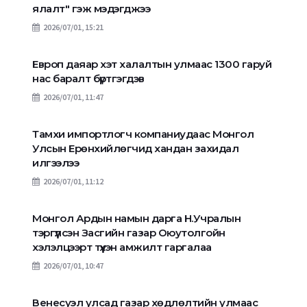
ялалт" гэж мэдэгджээ
2026/07/01, 15:21
Европ даяар хэт халалтын улмаас 1300 гаруй
нас баралт бүртгэгдэв
2026/07/01, 11:47
Тамхи импортлогч компаниудаас Монгол
Улсын Ерөнхийлөгчид хандан захидал
илгээлээ
2026/07/01, 11:12
Монгол Ардын намын дарга Н.Учралын
тэргүүлсэн Засгийн газар Оюутолгойн
хэлэлцээрт түүхэн амжилт гаргалаа
2026/07/01, 10:47
Венесуэл улсад газар хөдлөлтийн улмаас