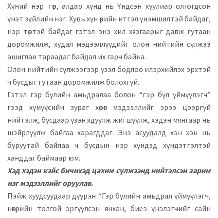
Хүний нэр төр, алдар хүнд нь Үндсэн хуулиар олгогдсон
үнэт зүйлийн нэг. Хувь хүн өөрийн итгэл үнэмшилтэй байдаг,
нэр төртэй байдаг гэтэл энэ хил хязгаарыг давж гутаан
доромжилж, худал мэдээллүүдийг олон нийтийн сүлжээ
ашиглан тараадаг байдал их гарч байна.
Олон нийтийн сүлжээгээр үзэл бодлоо илэрхийлэх эрхтэй
ч бусдыг гутаан доромжилж болохгүй.
Гэтэл гэр бүлийн амьдралаа болон “гэр бүл үймүүлэгч”
гээд хүмүүсийн зураг хөрөг мэдээллийг эрээ цээргүй
нийтэлж, бусдаар үзэн ядуулж жигшүүлж, хэдэн мянгаар нь
шэйрлүүлж байгаа харагддаг. Энэ асуудалд хэн хэн нь
буруутай байлаа ч бусдын нэр хүндэд хүндэтгэлтэй
ханддаг баймаар юм.
Хэд хэдэн кэйс бичихэд цахим сүлжээнд нийтэлсэн зарим
нэг мэдээллийг оруулав
.
Пэйж хуудсуудаар дүүрэн “Гэр бүлийн амьдрал үймүүлэгч,
нөхрийн толгой эргүүлсэн янхан, биеэ үнэлэгчийг сайн