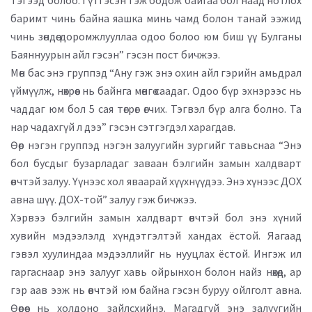
тэгээд болоо. Гүтгэсэн гэж бодож байгаа бол наад нотлох
баримт чинь байна яашка минь чамд болон танай ээжид
чинь зөндөө доромжлууллаа одоо болоо юм биш үү Булганы
Баяннуурын айл гэсэн” гэсэн пост бичжээ.
Мөн бас энэ группэд “Ану гэж энэ охин айл гэрийн амьдрал
үймүүлж, нөхрөөс нь байнга мөнгө саадаг. Одоо бүр эхнэрээс нь
чаддаг юм бол 5 сая төгрөг өгчих. Тэгвэл бүр алга болно. Та
нар чадахгүй л дээ” гэсэн сэтгэгдэл харагдав.
Өөр нэгэн группэд нэгэн залуугийн зургийг тавьснаа “Энэ
бол бусдыг бузарладаг заваан бэлгийн замын халдварт
өвчтэй залуу. Үүнээс хол яваарай хүүхнүүдээ. Энэ хүнээс ДОХ
авна шүү. ДОХ-той” залуу гэж бичжээ.
Хэрвээ бэлгийн замын халдварт өвчтэй бол энэ хүний
хувийн мэдээлэлд хүндэтгэлтэй хандах ёстой. Яагаад
гэвэл хуулиндаа мэдээллийг нь нууцлах ёстой. Ингэж ил
гаргаснаар энэ залууг хавь ойрынхон болон найз нөхөд, ар
гэр аав ээж нь өвчтэй юм байна гэсэн буруу ойлголт авна.
Өөрөөс нь холдоно зайлсхийнэ. Магадгүй энэ залуугийн