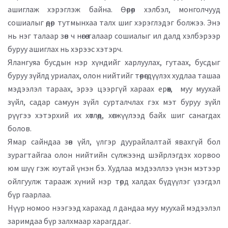
ашиглаж хэрэглэж байна. Өөрөөр хэлбэл, монголчууд
сошиалыг өдөр тутмынхаа талх шиг хэрэглэдэг болжээ. Энэ
нь нэг талаар зөв ч нөгөө талаар сошиалыг ил далд хэлбэрээр
буруу ашиглах нь хэрээс хэтэрч.
Ялангуяа бусдын нэр хүндийг харлуулах, гутаах, бусдыг
буруу зүйлд уриалах, олон нийтийг төөрөгдүүлэх худлаа ташаа
мэдээлэл тараах, эрээ цээргүй хараах ерөөх, муу муухай
зүйл, садар самуун зүйл сурталчлах гэх мэт буруу зүйл
рүүгээ хэтэрхий их хөтлөөд, хөгжүүлээд байх шиг санагдах
болов.
Ямар сайндаа зөв үйл, үлгэр дуурайлалтай явахгүй бол
зурагтайгаа олон нийтийн сүлжээнд шэйрлэгдэх хорвоо
юм шүү гэж юутай үнэн бэ. Худлаа мэдээллээ үнэн мэтээр
ойлгуулж тарааж хүний нэр төрд халдах бүдүүлэг үзэгдэл
бүр гаарлаа.
Нүүр номоо нээгээд харахад л дандаа муу муухай мэдээлэл
заримдаа бүр залхмаар харагддаг.