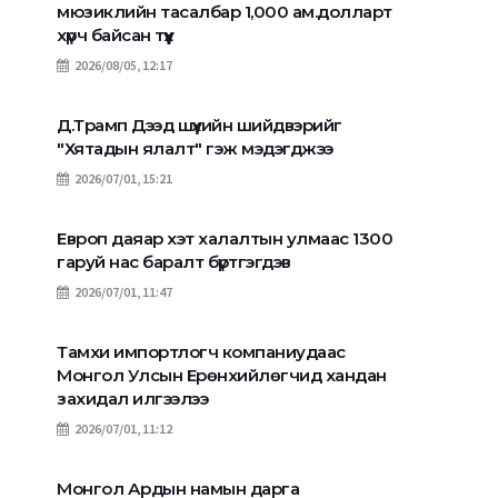
мюзиклийн тасалбар 1,000 ам.долларт
хүрч байсан түүх
2026/08/05, 12:17
Д.Трамп Дээд шүүхийн шийдвэрийг
"Хятадын ялалт" гэж мэдэгджээ
2026/07/01, 15:21
Европ даяар хэт халалтын улмаас 1300
гаруй нас баралт бүртгэгдэв
2026/07/01, 11:47
Тамхи импортлогч компаниудаас
Монгол Улсын Ерөнхийлөгчид хандан
захидал илгээлээ
2026/07/01, 11:12
Монгол Ардын намын дарга