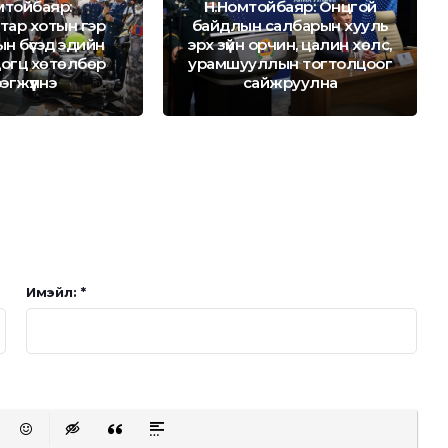
мтойбаяр:
Н.Номтойбаяр: Онцгой
тар хотын гэр
байдлын салбарын хууль
н бүсэд эдийн
эрх зүйн орчин, цалин хөлс,
цогц хөтөлбөр
урамшууллын тогтолцоог
эгжүүлнэ
сайжруулна
Имэйл: *