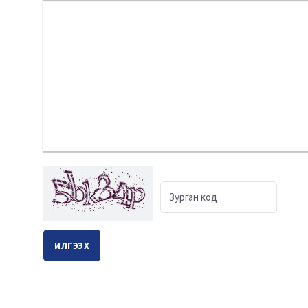
Bold
Italic
Underline
Strikethrough
Align
Ordered List
Unordered List
Insert Link
Inser
ИЛГЭЭХ