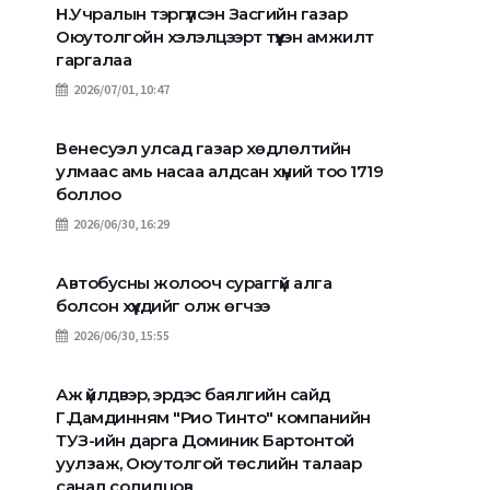
Н.Учралын тэргүүлсэн Засгийн газар
Оюутолгойн хэлэлцээрт түүхэн амжилт
гаргалаа
2026/07/01, 10:47
Венесуэл улсад газар хөдлөлтийн
улмаас амь насаа алдсан хүний тоо 1719
боллоо
2026/06/30, 16:29
Автобусны жолооч сураггүй алга
болсон хүүхдийг олж өгчээ
2026/06/30, 15:55
Аж үйлдвэр, эрдэс баялгийн сайд
Г.Дамдинням "Рио Тинто" компанийн
ТУЗ-ийн дарга Доминик Бартонтой
уулзаж, Оюутолгой төслийн талаар
санал солилцов