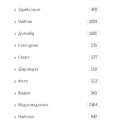
Эдийн засаг
470
Нийгэм
2059
Дэлхийд
1601
Соёл урлаг
135
Спорт
277
Шар мэдээ
110
Фото
112
Видео
363
Мэдээ мэдээлэл
7454
Нийтлэл
947