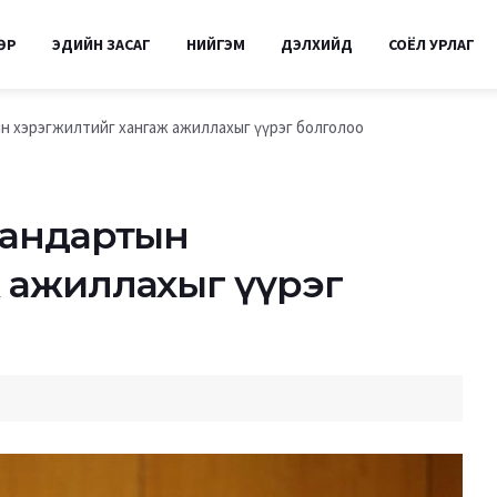
ӨР
ЭДИЙН ЗАСАГ
НИЙГЭМ
ДЭЛХИЙД
СОЁЛ УРЛАГ
н хэрэгжилтийг хангаж ажиллахыг үүрэг болголоо
тандартын
 ажиллахыг үүрэг