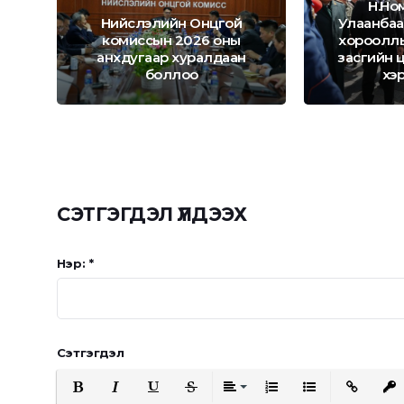
Н.Но
Нийслэлийн Онцгой
Улаанбаа
комиссын 2026 оны
хорооллы
н
анхдугаар хуралдаан
засгийн 
боллоо
хэр
СЭТГЭГДЭЛ ҮЛДЭЭХ
Нэр: *
Сэтгэгдэл