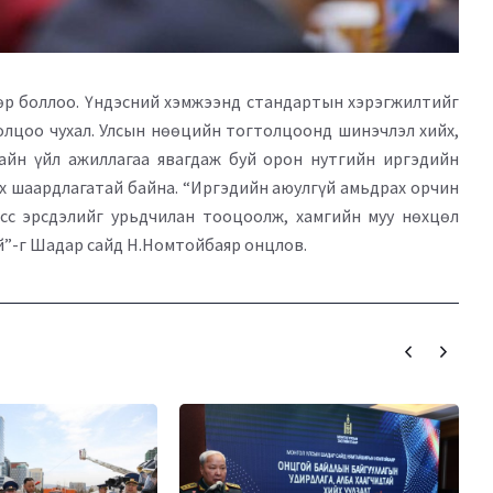
өр боллоо. Үндэсний хэмжээнд стандартын хэрэгжилтийг
ролцоо чухал. Улсын нөөцийн тогтолцоонд шинэчлэл хийх,
хайн үйл ажиллагаа явагдаж буй орон нутгийн иргэдийн
ах шаардлагатай байна. “Иргэдийн аюулгүй амьдрах орчин
сс эрсдэлийг урьдчилан тооцоолж, хамгийн муу нөхцөл
й”-г Шадар сайд Н.Номтойбаяр онцлов.