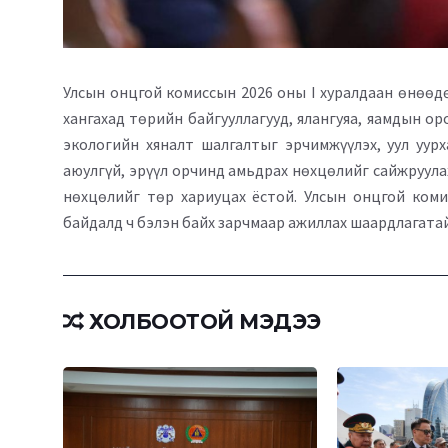
Улсын онцгой комиссын 2026 оны I хуралдаан өнөөд
хангахад төрийн байгууллагууд, ялангуяа, яамдын о
экологийн хяналт шалгалтыг эрчимжүүлэх, уул уур
аюулгүй, эрүүл орчинд амьдрах нөхцөлийг сайжруул
нөхцөлийг төр хариуцах ёстой. Улсын онцгой коми
байдалд ч бэлэн байх зарчмаар ажиллах шаардлагата
ХОЛБООТОЙ МЭДЭЭ