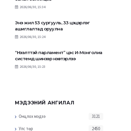
2026/06/30, 15:34
"Бүсчилсэн хөгжлийн
Барилгын ажлын аю
үндэсний хүрээлэн"-ийн үйл
байдалд хяналт та
Энэ жил 53 сургууль, 33 цэцэрлэг
ажиллагаатай танилцлаа
үүрэг болгов
ашиглалтад оруулна
2026/06/30, 15:24
“Нээлттэй парламент” цэс И-Монголиа
системд шинээр нэвтэрлээ
2026/06/30, 15:23
МЭДЭЭНИЙ АНГИЛАЛ
Онцлох мэдээ
3121
Улс төр
2450