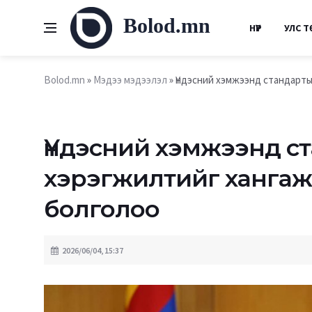
Bolod.mn
НҮҮР
УЛС Т
Bolod.mn
»
Мэдээ мэдээлэл
» Үндэсний хэмжээнд стандарты
Үндэсний хэмжээнд с
хэрэгжилтийг хангаж
болголоо
2026/06/04, 15:37