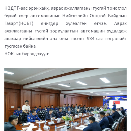
НЗДТГ-аас эрэн хайх, аврах ажиллагааны тусгай тоноглол
бүхий хоёр автомашиныг Нийслэлийн Онцгой Байдлын
Газарт(НОБГ) өчигдөр хүлээлгэн өгчээ. Аврах
ажиллагааны тусгай зориулалтын автомашин худалдаж
авахаар нийслэлийн энэ оны төсөвт 984 сая төгрөгийг
тусгасан байна.
НОК-ын бүрэлдэхүүн: