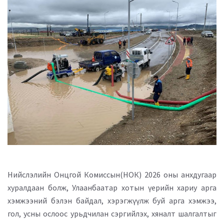
Нийслэлийн Онцгой Комиссын(НОК) 2026 оны анхдугаар
хуралдаан болж, Улаанбаатар хотын үерийн хариу арга
хэмжээний бэлэн байдал, хэрэгжүүлж буй арга хэмжээ,
гол, усны ослоос урьдчилан сэргийлэх, хяналт шалгалтыг