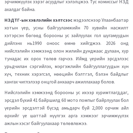
эрчимжүүлэх зэрэг асуудлыг хэлэлцжээ. Тус комиссыг НЗД
ахалдаг байна.
НЗДТГ-ын хэвлэлийн хэлтсээс
мэдээлснээр Улаанбаатар
хотын үер, усны байгууламжийн 70 хувийн насжилт
хэтэрсэн бөгөөд борооны ус зайлуулах гол шугамуудын
дийлэнх нь1990 оноос өмнө хийгджээ. 2026 онд
нийслэлийн хэмжээнд олон жилийн дунджаас дулаан, хур
тунадас их орох төлөв гарчээ. Иймд үерийн эрсдэлээс
урьдчилан сэргийлэх, мэргэжлийн байгууллагуудын хүн
хүч, техник хэрэгсэл, нөөцийн бэлтгэл, бэлэн байдлыг
хангах чиглэлээр онцгой анхаарч ажиллахаар болов.
Нийслэлийн хэмжээнд борооны ус ихээр хуримтлагддаг,
эрсдэл бүхий 41 байршилд 60 мото помпыг байрлуулах бол
үерийн эрсдэлтэй бүсэд амьдарч буй 2,000 орчим айл
өрхийг үе шаттай нүүлгэх арга хэмжээг эрчимжүүлэх
ажлын хэсэг байгуулахаар төлөвлөжээ.