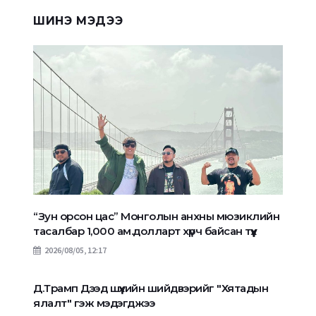
ШИНЭ МЭДЭЭ
“Зун орсон цас” Монголын анхны мюзиклийн
тасалбар 1,000 ам.долларт хүрч байсан түүх
2026/08/05, 12:17
Д.Трамп Дээд шүүхийн шийдвэрийг "Хятадын
ялалт" гэж мэдэгджээ