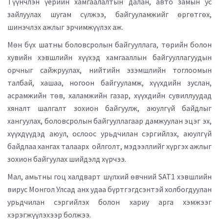
Түүнчлэн үерийн хамгаалалтын далан, авто замын ус
зайлуулах шугам сүлжээ, байгууламжийг өргөтгөх,
шинэчлэх ажлыг эрчимжүүлэх аж.
Мөн бүх шатны боловсролын байгууллага, төрийн болон
хувийн хэвшлийн хүүхэд хамгааллын байгууллагуудын
орчныг сайжруулах, нийтийн эзэмшлийн тоглоомын
талбай, хашаа, ногоон байгууламж, хүүхдийн зуслан,
асрамжийн төв, халамжийн газар, хүүхдийн сувиллуудад
хяналт шалгалт зохион байгуулж, аюулгүй байдлыг
хангуулах, боловсролын байгууллагаар дамжуулан эцэг эх,
хүүхдүүдэд аюул, ослоос урьдчилан сэргийлэх, аюулгүй
байдлаа хангах талаарх ойлголт, мэдээллийг хүргэх ажлыг
зохион байгуулах шийдэлд хүрчээ.
Мал, амьтны гоц халдварт шүлхий өвчний SAT1 хэвшлийн
вирус Монгол Улсад анх удаа бүртгэгдсэнтэй холбогдуулан
урьдчилан сэргийлэх болон хариу арга хэмжээг
хэрэгжүүлэхээр болжээ.