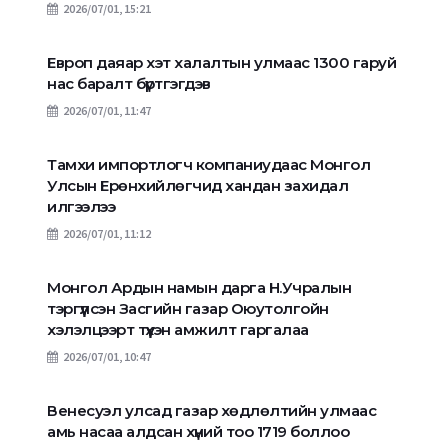
2026/07/01, 15:21
Европ даяар хэт халалтын улмаас 1300 гаруй
нас баралт бүртгэгдэв
2026/07/01, 11:47
Тамхи импортлогч компаниудаас Монгол
Улсын Ерөнхийлөгчид хандан захидал
илгээлээ
2026/07/01, 11:12
Монгол Ардын намын дарга Н.Учралын
тэргүүлсэн Засгийн газар Оюутолгойн
хэлэлцээрт түүхэн амжилт гаргалаа
2026/07/01, 10:47
Венесуэл улсад газар хөдлөлтийн улмаас
амь насаа алдсан хүний тоо 1719 боллоо