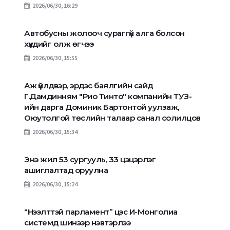
2026/06/30, 16:29
Автобусны жолооч сураггүй алга болсон
хүүхдийг олж өгчээ
2026/06/30, 15:55
Аж үйлдвэр, эрдэс баялгийн сайд
Г.Дамдинням "Рио Тинто" компанийн ТУЗ-
ийн дарга Доминик Бартонтой уулзаж,
Оюутолгой төслийн талаар санал солилцов
2026/06/30, 15:34
Энэ жил 53 сургууль, 33 цэцэрлэг
ашиглалтад оруулна
2026/06/30, 15:24
“Нээлттэй парламент” цэс И-Монголиа
системд шинээр нэвтэрлээ