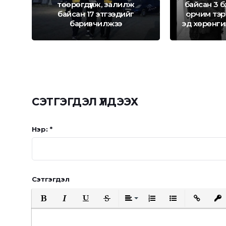
ИЙ
төөрөгдүүлж, залилж
байсан 3 бү
байсан 17 этгээдийг
орчим тэр
баривчилжээ
эд хөрөнги
СЭТГЭГДЭЛ ҮЛДЭЭХ
Нэр: *
Сэтгэгдэл
Bold
Italic
Underline
Strikethrough
Align
Ordered List
Unordered List
Insert Link
Inser