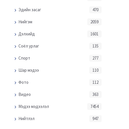
Эдийн засаг
470
Нийгэм
2059
Дэлхийд
1601
Соёл урлаг
135
Спорт
277
Шар мэдээ
110
Фото
112
Видео
363
Мэдээ мэдээлэл
7454
Нийтлэл
947