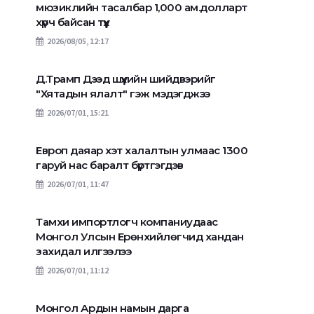
мюзиклийн тасалбар 1,000 ам.долларт
хүрч байсан түүх
2026/08/05, 12:17
Д.Трамп Дээд шүүхийн шийдвэрийг
"Хятадын ялалт" гэж мэдэгджээ
2026/07/01, 15:21
Европ даяар хэт халалтын улмаас 1300
гаруй нас баралт бүртгэгдэв
2026/07/01, 11:47
Тамхи импортлогч компаниудаас
Монгол Улсын Ерөнхийлөгчид хандан
захидал илгээлээ
2026/07/01, 11:12
Монгол Ардын намын дарга