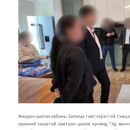
Мөрдөн шалгах албаны Залилах гэмт хэрэгтэй тэмцэх
ерөнхий газартай хамтран цахим орчинд “Эд мөнгө