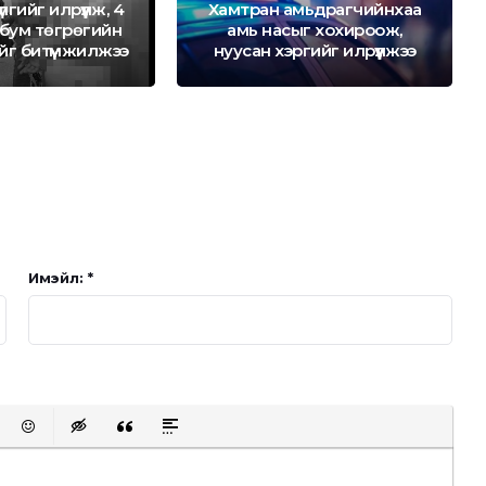
лгийг илрүүлж, 4
Хамтран амьдрагчийнхаа
бум төгрөгийн
амь насыг хохироож,
йг битүүмжилжээ
нуусан хэргийг илрүүлжээ
Имэйл: *
t protected link
Emoticons
Insert hidden text
Insert Quote
Insert spoiler