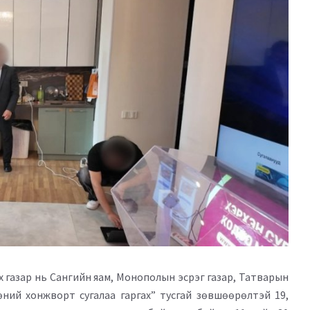
 газар нь Сангийн яам, Монополын эсрэг газар, Татварын
ний хонжворт сугалаа гаргах” тусгай зөвшөөрөлтэй 19,