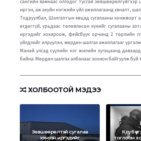
сангийн яамнаас олгодог тусгай зөвшөөрөлгүйгээр 
иргэн, аж ахуйн нэгжийн үйл ажиллагаанд хяналт, ша
Тодруулбал, Шалгалтын явцад сугалааны хонжворт ш
өгдөггүй, урьдаас төлөвлөсөн хүнийг сугалааны аз
иргэдийг хохироож, фейсбүүк орчинд 2 төрлийн пэ
үйлдлийг илрүүлэн, мөрдөн шалгах ажиллагааг үргэлж
Манай улсад сүүлийн нэг жилийн хугацаанд давхард
байна. Мөрдөн шалгах албанаас зохион байгуулж буй 
ХОЛБООТОЙ МЭДЭЭ
Зөвшөөрөлтэй сугалаа
Клуб үү
хэмээн иргэдийг
тоглоом з