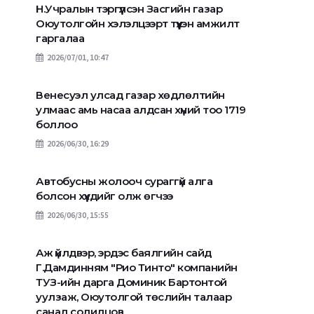
Н.Учралын тэргүүлсэн Засгийн газар
Оюутолгойн хэлэлцээрт түүхэн амжилт
гаргалаа
2026/07/01, 10:47
Венесуэл улсад газар хөдлөлтийн
улмаас амь насаа алдсан хүний тоо 1719
боллоо
2026/06/30, 16:29
Автобусны жолооч сураггүй алга
болсон хүүхдийг олж өгчээ
2026/06/30, 15:55
Аж үйлдвэр, эрдэс баялгийн сайд
Г.Дамдинням "Рио Тинто" компанийн
ТУЗ-ийн дарга Доминик Бартонтой
"Нүүрсний хэрэгт
уулзаж, Оюутолгой төслийн талаар
Спорт, бооцоот таавар,
холбогдсон этгэ
санал солилцов