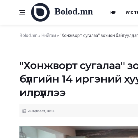
Bolod.mn
НҮҮР
УЛС Т
Bolod.mn
»
Нийгэм
» "Хонжворт сугалаа" зохион байгуулдаг 2
"Хонжворт сугалаа" з
бүлгийн 14 иргэний ху
илрүүллээ
2026/05/29, 18:31