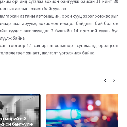
цахим орчинд сугалаа зохион байгуулж байсан 11 нийт 30
лгалтын ажлыг зохион байгууллаа.
алгарсан азтаны автомашин, орон сууц зэрэг хонжворыг
танаар шалгаруулж, зохиомол нөхцөл байдлыг бий болгон
йж хуудас ажиллуулдаг 2 бүлгийн 14 иргэний хууль бус
лүүлж байна.
сан тоогоор 1.1 сая иргэн хонжворт сугалаанд оролцсон
төлөвлөгөөт хяналт, шалгалт үргэлжилж байна.
сгэн мөрийтэй
охион байгуулж