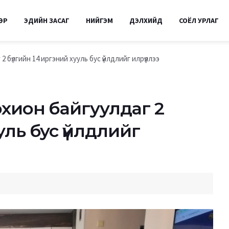
ӨР
ЭДИЙН ЗАСАГ
НИЙГЭМ
ДЭЛХИЙД
СОЁЛ УРЛАГ
 бүлгийн 14 иргэний хууль бус үйлдлийг илрүүллээ
охион байгуулдаг 2
уль бус үйлдлийг