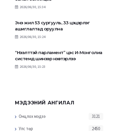
хонжворт сугалааны
хахуульд авсан мө
2026/06/30, 15:34
тухай хуулийн төсөл
Хан-Уул дүүрэгт сп
боловсруулагдаж дуусчээ
комплекс барьса
Энэ жил 53 сургууль, 33 цэцэрлэг
ашиглалтад оруулна
2026/06/30, 15:24
“Нээлттэй парламент” цэс И-Монголиа
системд шинээр нэвтэрлээ
2026/06/30, 15:23
МЭДЭЭНИЙ АНГИЛАЛ
Онцлох мэдээ
3121
Улс төр
2450