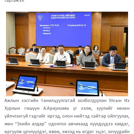
Ажлын хэсгийн танилцуулгатай холбогдуулан Улсын Их
Хурлын гишүүн А.Ариунзаяа үг хэлж, хуулийг нөхөн
үйлчлэхгүй гэдгийг иргэд, олон нийтэд сайтар ойлгуулах,
мөн “Эхийн алдар” одонгоо авчихаад хүүхдүүдээ хаядаг,
өргүүлж үрчлүүлдэг, өвөө, эмээд нь өгдөг эцэг, эхчүүдийн