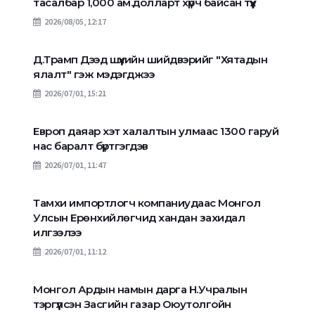
тасалбар 1,000 ам.долларт хүрч байсан түүх
2026/08/05, 12:17
Д.Трамп Дээд шүүхийн шийдвэрийг "Хятадын
ялалт" гэж мэдэгджээ
2026/07/01, 15:21
Европ даяар хэт халалтын улмаас 1300 гаруй
нас баралт бүртгэгдэв
2026/07/01, 11:47
Тамхи импортлогч компаниудаас Монгол
Улсын Ерөнхийлөгчид хандан захидал
илгээлээ
2026/07/01, 11:12
Монгол Ардын намын дарга Н.Учралын
тэргүүлсэн Засгийн газар Оюутолгойн