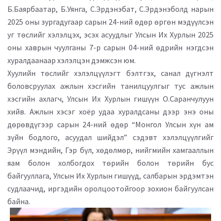
Б.Баярбаатар, Б.Уянга, С.Эрдэнэбат, С.Эрдэнэболд нарын
2025 оны зургадугаар сарын 24-ний өдөр өргөн мэдүүлсэн
уг төслийг хэлэлцэх, эсэх асуудлыг Улсын Их Хурлын 2025
оны хаврын чуулганы 7-р сарын 04-ний өдрийн нэгдсэн
хуралдаанаар хэлэлцэн дэмжсэн юм.
Хуулийн төслийг хэлэлцүүлэгт бэлтгэх, санал дүгнэлт
боловсруулах ажлын хэсгийн танилцуулгыг тус ажлын
хэсгийн ахлагч, Улсын Их Хурлын гишүүн О.Саранчулуун
хийв. Ажлын хэсэг хоёр удаа хуралдсаны дээр энэ оны
дөрөвдүгээр сарын 24-ний өдөр “Монгол Улсын хүн ам
зүйн бодлого, асуудал шийдэл” сэдэвт хэлэлцүүлгийг
Эрүүл мэндийн, Гэр бүл, хөдөлмөр, нийгмийн хамгааллын
яам болон холбогдох төрийн болон төрийн бус
байгууллага, Улсын Их Хурлын гишүүд, салбарын эрдэмтэн
судлаачид, иргэдийн оролцоотойгоор зохион байгуулсан
байна.