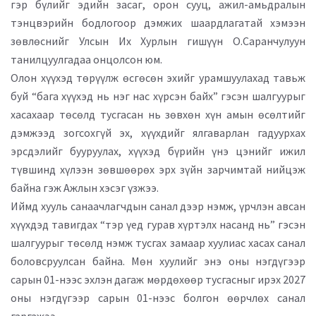
гэр бүлийг эдийн засаг, орон сууц, ажил-амьдралын
тэнцвэрийн бодлогоор дэмжих шаардлагатай хэмээн
зөвлөснийг Улсын Их Хурлын гишүүн О.Саранчулуун
танилцуулгадаа онцолсон юм.
Олон хүүхэд төрүүлж өсгөсөн эхийг урамшуулахад тавьж
буй “бага хүүхэд нь нэг нас хүрсэн байх” гэсэн шалгуурыг
хасахаар төсөлд тусгасан нь зөвхөн хүн амын өсөлтийг
дэмжээд зогсохгүй эх, хүүхдийг ялгаварлан гадуурхах
эрсдэлийг бууруулах, хүүхэд бүрийн үнэ цэнийг ижил
түвшинд хүлээн зөвшөөрөх эрх зүйн зарчимтай нийцэж
байна гэж Ажлын хэсэг үзжээ.
Иймд хууль санаачлагчдын санал дээр нэмж, үрчлэн авсан
хүүхдэд тавигдах “тэр үед гурав хүртэлх насанд нь” гэсэн
шалгуурыг төсөлд нэмж тусгах замаар хуулиас хасах санал
боловсруулсан байна. Мөн хуулийг энэ оны нэгдүгээр
сарын 01-нээс эхлэн дагаж мөрдөхөөр тусгасныг ирэх 2027
оны нэгдүгээр сарын 01-нээс болгон өөрчлөх санал
гаргажээ.