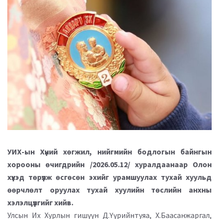
УИХ-ын Хүний хөгжил, нийгмийн бодлогын байнгын
хорооны өчигдрийн /2026.05.12/ хуралдаанаар Олон
хүүхэд төрүүлж өсгөсөн эхийг урамшуулах тухай хуульд
өөрчлөлт оруулах тухай хуулийн төслийн анхны
хэлэлцүүлгийг хийв.
Улсын Их Хурлын гишүүн Д.Үүрийнтуяа, Х.Баасанжаргал,