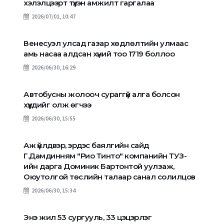
хэлэлцээрт түүхэн амжилт гаргалаа
2026/07/01, 10:47
Венесуэл улсад газар хөдлөлтийн улмаас
амь насаа алдсан хүний тоо 1719 боллоо
2026/06/30, 16:29
Автобусны жолооч сураггүй алга болсон
хүүхдийг олж өгчээ
2026/06/30, 15:55
Аж үйлдвэр, эрдэс баялгийн сайд
Г.Дамдинням "Рио Тинто" компанийн ТУЗ-
ийн дарга Доминик Бартонтой уулзаж,
Оюутолгой төслийн талаар санал солилцов
2026/06/30, 15:34
Энэ жил 53 сургууль, 33 цэцэрлэг