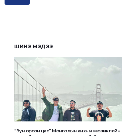
ШИНЭ МЭДЭЭ
“Зун орсон цас” Монголын анхны мюзиклийн