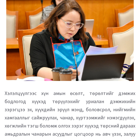
Хэлэлцүүлгээс хүн амын өсөлт, төрөлтийг дэмжих
бодлогод хүүхэд төрүүлэхийг уриалан дэмжихийн
зэрэгцээ эх, хүүхдийн эрүүл мэнд, боловсрол, нийгмийн
хамгааллыг сайжруулах, чанар, хүртээмжийг нэмэгдүүлэх,
хөгжлийн тэгш боломж олгох зэрэг хүүхэд төрсний дараах
амьдралын чанарын асуудлыг цогцоор нь авч үзэх, залуу