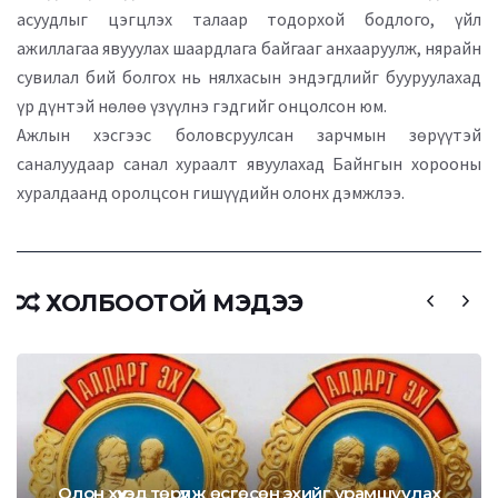
асуудлыг цэгцлэх талаар тодорхой бодлого, үйл
ажиллагаа явууулах шаардлага байгааг анхааруулж, нярайн
сувилал бий болгох нь нялхасын эндэгдлийг бууруулахад
үр дүнтэй нөлөө үзүүлнэ гэдгийг онцолсон юм.
Ажлын хэсгээс боловсруулсан зарчмын зөрүүтэй
саналуудаар санал хураалт явуулахад Байнгын хорооны
хуралдаанд оролцсон гишүүдийн олонх дэмжлээ.
ХОЛБООТОЙ МЭДЭЭ
Олон хүүхэд төрүүлж өсгөсөн эхийг урамшуулах