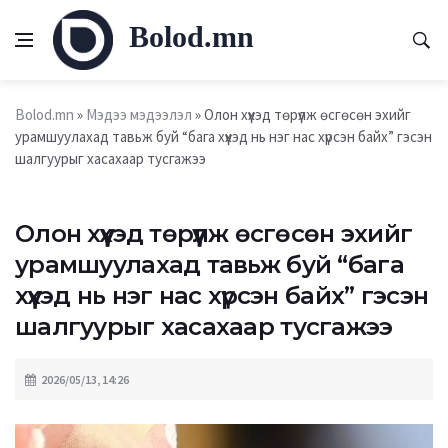
Bolod.mn
Bolod.mn
»
Мэдээ мэдээлэл
» Олон хүүхэд төрүүлж өсгөсөн эхийг
урамшуулахад тавьж буй “бага хүүхэд нь нэг нас хүрсэн байх” гэсэн
шалгуурыг хасахаар тусгажээ
Олон хүүхэд төрүүлж өсгөсөн эхийг
урамшуулахад тавьж буй “бага
хүүхэд нь нэг нас хүрсэн байх” гэсэн
шалгуурыг хасахаар тусгажээ
2026/05/13, 14:26