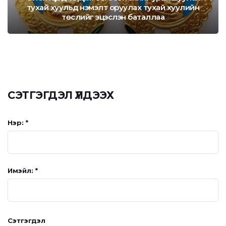
тухай хуульд нэмэлт оруулах тухай хуулийн
төслийг эцэслэн баталлаа
СЭТГЭГДЭЛ ҮЛДЭЭХ
Нэр: *
Имэйл: *
Сэтгэгдэл