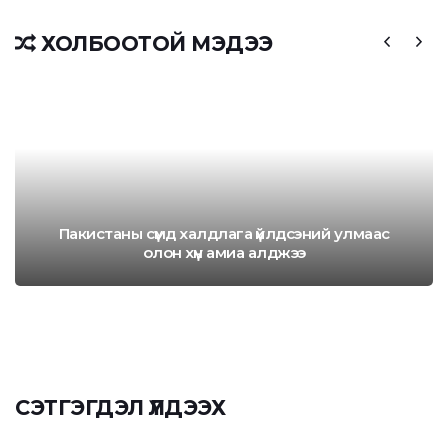
ХОЛБООТОЙ МЭДЭЭ
Пакистаны сүмд халдлага үйлдсэний улмаас
олон хүн амиа алджээ
СЭТГЭГДЭЛ ҮЛДЭЭХ