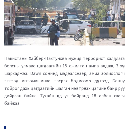
Пакистаны Хайбер-Пахтунхва мужид террорист халдлага
болсны улмаас цагдаагийн 15 ажилтан амиа алдаж, 3 хүн
шархаджээ. Dawn сонинд мэдээлснээр, амиа золиослогч
этгээд автомашинаа тэсрэх бодисоор дүүргээд Банну
тойрог дахь цагдаагийн шалган нэвтрүүлэх цэгийн байр руу
дайрсан байна. Тухайн үед уг байранд 18 албан хаагч
байжээ.