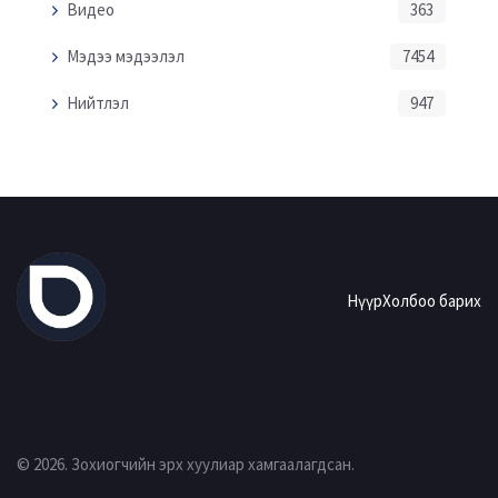
Видео
363
Мэдээ мэдээлэл
7454
Нийтлэл
947
Нүүр
Холбоо барих
© 2026. Зохиогчийн эрх хуулиар хамгаалагдсан.