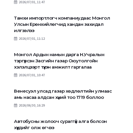
2026/07/01, 11:47
Тамхи импортлогч компаниудаас Монгол
Улсын Ерөнхийлөгчид хандан захидал
илгээлээ
2026/07/01, 11:12
Монгол Ардын намын дарга Н.Учралын
тэргүүлсэн Засгийн газар Оюутолгойн
хэлэлцээрт түүхэн амжилт гаргалаа
2026/07/01, 10:47
Венесуэл улсад газар хөдлөлтийн улмаас
амь насаа алдсан хүний тоо 1719 боллоо
2026/06/30, 16:29
Автобусны жолооч сураггүй алга болсон
хүүхдийг олж өгчээ