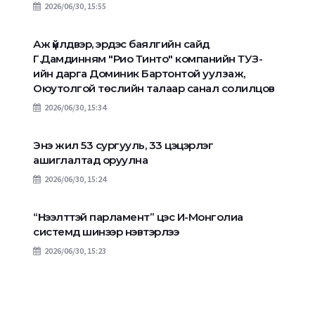
2026/06/30, 15:55
Аж үйлдвэр, эрдэс баялгийн сайд
Г.Дамдинням "Рио Тинто" компанийн ТУЗ-
ийн дарга Доминик Бартонтой уулзаж,
Оюутолгой төслийн талаар санал солилцов
2026/06/30, 15:34
Энэ жил 53 сургууль, 33 цэцэрлэг
ашиглалтад оруулна
2026/06/30, 15:24
“Нээлттэй парламент” цэс И-Монголиа
системд шинээр нэвтэрлээ
2026/06/30, 15:23