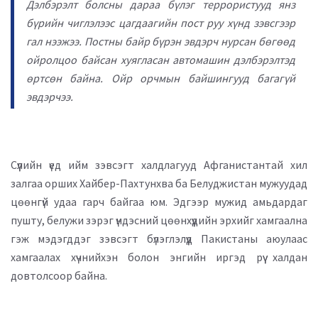
Дэлбэрэлт болсны дараа бүлэг террористууд янз
бүрийн чиглэлээс цагдаагийн пост руу хүнд зэвсгээр
гал нээжээ. Постны байр бүрэн эвдэрч нурсан бөгөөд
ойролцоо байсан хуягласан автомашин дэлбэрэлтэд
өртсөн байна. Ойр орчмын байшингууд багагүй
эвдэрчээ.
Сүүлийн үед ийм зэвсэгт халдлагууд Афганистантай хил
залгаа орших Хайбер-Пахтунхва ба Белуджистан мужуудад
цөөнгүй удаа гарч байгаа юм. Эдгээр мужид амьдардаг
пушту, белужи зэрэг үндэсний цөөнхүүдийн эрхийг хамгаална
гэж мэдэгддэг зэвсэгт бүлэглэлүүд Пакистаны аюулаас
хамгаалах хүчнийхэн болон энгийн иргэд рүү халдан
довтолсоор байна.