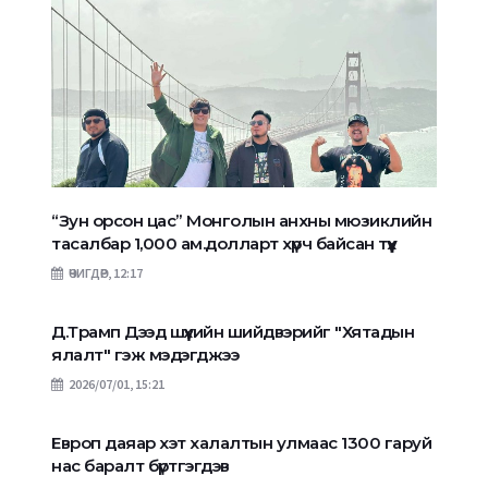
“Зун орсон цас” Монголын анхны мюзиклийн
тасалбар 1,000 ам.долларт хүрч байсан түүх
ӨЧИГДӨР, 12:17
Д.Трамп Дээд шүүхийн шийдвэрийг "Хятадын
ялалт" гэж мэдэгджээ
2026/07/01, 15:21
Европ даяар хэт халалтын улмаас 1300 гаруй
нас баралт бүртгэгдэв