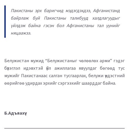
Пакистаны эрх баригчид мэдэгдэхдээ, Афганистанд
байрлаж буй Пакистаны талибууд халдлагуудыг
үйлдэж байна гэсэн бол Афганистаны тал үүнийг
няцаажээ.
Белужистан мужид “Белужистаныг чөлөөлөх арми” гэдэг
бүлэглэл идэвхтэй үйл ажиллагаа явуулдаг бөгөөд тус
мужийг Пакистанаас салган тусгаарлах, белужи үндэстний
өөрийгөө удирдах эрхийг сэргээхийг шаарддаг байна.
Б.Адъяахүү