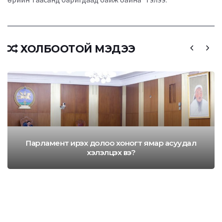
ХОЛБООТОЙ МЭДЭЭ
Парламент ирэх долоо хоногт ямар асуудал
хэлэлцэх вэ?