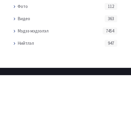
Фото
112
Видео
363
Мэдээ мэдээлэл
7454
Нийтлэл
947
Нүүр
Холбоо барих