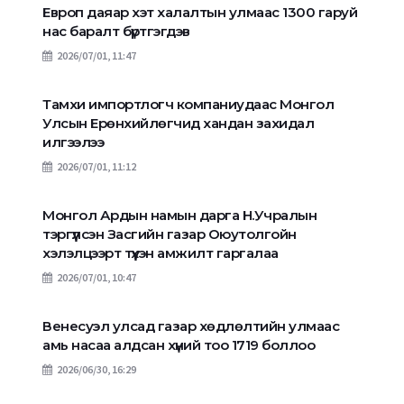
Европ даяар хэт халалтын улмаас 1300 гаруй
нас баралт бүртгэгдэв
2026/07/01, 11:47
Тамхи импортлогч компаниудаас Монгол
Улсын Ерөнхийлөгчид хандан захидал
илгээлээ
2026/07/01, 11:12
Монгол Ардын намын дарга Н.Учралын
тэргүүлсэн Засгийн газар Оюутолгойн
хэлэлцээрт түүхэн амжилт гаргалаа
2026/07/01, 10:47
Венесуэл улсад газар хөдлөлтийн улмаас
амь насаа алдсан хүний тоо 1719 боллоо
2026/06/30, 16:29