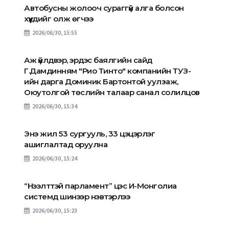
Автобусны жолооч сураггүй алга болсон
хүүхдийг олж өгчээ
2026/06/30, 15:55
Аж үйлдвэр, эрдэс баялгийн сайд
Г.Дамдинням "Рио Тинто" компанийн ТУЗ-
ийн дарга Доминик Бартонтой уулзаж,
Оюутолгой төслийн талаар санал солилцов
2026/06/30, 15:34
Энэ жил 53 сургууль, 33 цэцэрлэг
ашиглалтад оруулна
2026/06/30, 15:24
“Нээлттэй парламент” цэс И-Монголиа
системд шинээр нэвтэрлээ
2026/06/30, 15:23