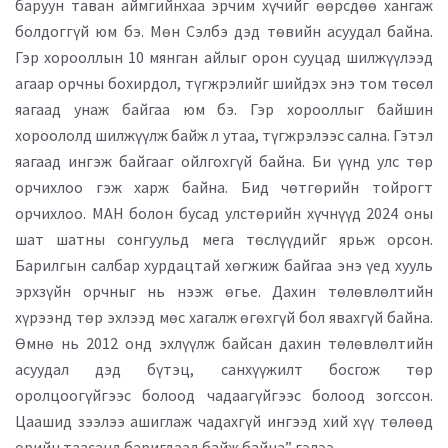
баруун таван аймгийнхаа эрчим хүчийг өөрсдөө хангаж
болдоггүй юм бэ. Мөн Сэлбэ дэд төвийн асуудал байна.
Гэр хорооллын 10 мянган айлыг орон сууцад шилжүүлээд
агаар орчны бохирдол, түгжрэлийг шийдэх энэ том төсөл
яагаад унаж байгаа юм бэ. Гэр хорооллыг байшин
хороололд шилжүүлж байж л утаа, түгжрэлээс сална. Гэтэл
яагаад ингэж байгааг ойлгохгүй байна. Би үүнд улс төр
орчихлоо гэж харж байна. Бид чөтгөрийн тойрогт
орчихлоо. МАН болон бусад улстөрийн хүчнүүд 2024 оны
шат шатны сонгуульд мега төслүүдийг ярьж орсон.
Барилгын салбар хурдацтай хөгжиж байгаа энэ үед хууль
эрхзүйн орчныг нь нээж өгье. Дахин төлөвлөлтийн
хүрээнд төр эхлээд мөс хагалж өгөхгүй бол явахгүй байна.
Өмнө нь 2012 онд эхлүүлж байсан дахин төлөвлөлтийн
асуудал дэд бүтэц, санхүүжилт босгож төр
оролцоогүйгээс болоод чадаагүйгээс болоод зогссон.
Цаашид зээлээ ашиглаж чадахгүй ингээд хий хүү төлөөд
өрийн таасанд баригдаад байж байна” гэлээ.