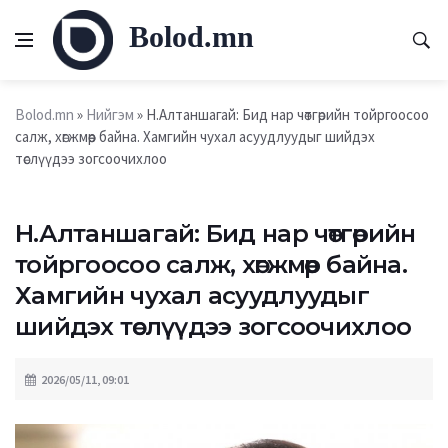
Bolod.mn
Bolod.mn
»
Нийгэм
» Н.Алтаншагай: Бид нар чөтгөрийн тойргоосоо
салж, хөгжмөөр байна. Хамгийн чухал асуудлуудыг шийдэх
төслүүдээ зогсоочихлоо
Н.Алтаншагай: Бид нар чөтгөрийн
тойргоосоо салж, хөгжмөөр байна.
Хамгийн чухал асуудлуудыг
шийдэх төслүүдээ зогсоочихлоо
2026/05/11, 09:01