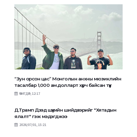
“Зун орсон цас” Монголын анхны мюзиклийн
тасалбар 1,000 ам.долларт хүрч байсан түүх
ӨЧИГДӨР, 12:17
Д.Трамп Дээд шүүхийн шийдвэрийг "Хятадын
ялалт" гэж мэдэгджээ
2026/07/01, 15:21