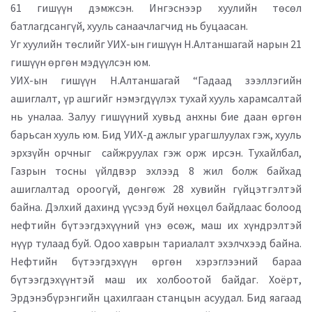
61 гишүүн дэмжсэн. Ингэснээр хуулийн төсөл
батлагдсангүй, хууль санаачлагчид нь буцаасан.
Уг хуулийн төслийг УИХ-ын гишүүн Н.Алтаншагай нарын 21
гишүүн өргөн мэдүүлсэн юм.
УИХ-ын гишүүн Н.Алтаншагай “Гадаад зээллэгийн
ашиглалт, үр ашгийг нэмэгдүүлэх тухай хууль харамсалтай
нь уналаа. Залуу гишүүний хувьд анхны бие даан өргөн
барьсан хууль юм. Бид УИХ-д ажлыг урагшлуулах гэж, хууль
эрхзүйн орчныг сайжруулах гэж орж ирсэн. Тухайлбал,
Газрын тосны үйлдвэр эхлээд 8 жил болж байхад
ашиглалтад ороогүй, дөнгөж 28 хувийн гүйцэтгэлтэй
байна. Дэлхий дахинд үүсээд буй нөхцөл байдлаас болоод
нефтийн бүтээгдэхүүний үнэ өсөж, маш их хүндрэлтэй
нүүр тулаад буй. Одоо хаврын тариалалт эхэлчхээд байна.
Нефтийн бүтээгдэхүүн өргөн хэрэглээний бараа
бүтээгдэхүүнтэй маш их холбоотой байдаг. Хоёрт,
Эрдэнэбүрэнгийн цахилгаан станцын асуудал. Бид яагаад