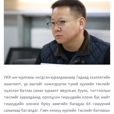
УИХ-ын чуулганы нэгдсэн хуралдаанаар Гадаад зээллэгийн
ашиглалт, үр ашгийг нэмэгдүүлэх тухай хуулийн төслийг
эцэслэн батлах санал хураалт явуулсан. Хууль, тогтоолын
төслийг хуралдаанд оролцсон гишүүдийн олонх бус нийт
гишүүдийн олонхи буюу хамгийн багадаа 64 гишүүний
саналаар баталдаг. Гэвч энэхүү хуулийн төслийг батлахыг