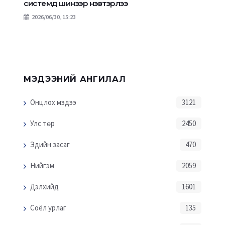
системд шинээр нэвтэрлээ
2026/06/30, 15:23
МЭДЭЭНИЙ АНГИЛАЛ
Онцлох мэдээ
3121
Улс төр
2450
Эдийн засаг
470
Нийгэм
2059
Дэлхийд
1601
Соёл урлаг
135