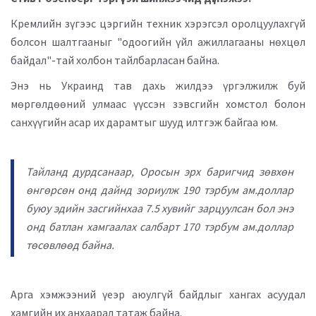
Кремлийн зүгээс цэргийн техник хэрэгсэл оролцуулахгүй
болсон шалтгааныг "одоогийн үйл ажиллагааны нөхцөл
байдал"-тай холбон тайлбарласан байна.
Энэ нь Украинд тав дахь жилдээ үргэлжилж буй
мөргөлдөөний улмаас үүссэн зэвсгийн хомстол болон
санхүүгийн асар их дарамтыг шууд илтгэж байгаа юм.
Тайланд дурдсанаар, Оросын эрх баригчид зөвхөн
өнгөрсөн онд дайнд зориулж 190 тэрбум ам.доллар
буюу эдийн засгийнхаа 7.5 хувийг зарцуулсан бол энэ
онд батлан хамгаалах салбарт 170 тэрбум ам.доллар
төсөвлөөд байна.
Арга хэмжээний үеэр аюулгүй байдлыг хангах асуудал
хамгийн их анхаарал татаж байна.