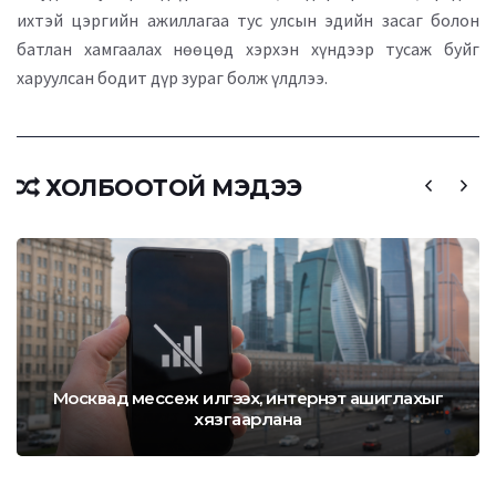
ихтэй цэргийн ажиллагаа тус улсын эдийн засаг болон
батлан хамгаалах нөөцөд хэрхэн хүндээр тусаж буйг
харуулсан бодит дүр зураг болж үлдлээ.
ХОЛБООТОЙ МЭДЭЭ
Москвад мессеж илгээх, интернэт ашиглахыг
хязгаарлана