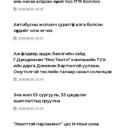
амь насаа алдсан хүний тоо 1719 боллоо
2026/06/30, 16:29
Автобусны жолооч сураггүй алга болсон
хүүхдийг олж өгчээ
2026/06/30, 15:55
Аж үйлдвэр, эрдэс баялгийн сайд
Г.Дамдинням "Рио Тинто" компанийн ТУЗ-
ийн дарга Доминик Бартонтой уулзаж,
Оюутолгой төслийн талаар санал солилцов
2026/06/30, 15:34
Энэ жил 53 сургууль, 33 цэцэрлэг
ашиглалтад оруулна
2026/06/30, 15:24
“Нээлттэй парламент” цэс И-Монголиа