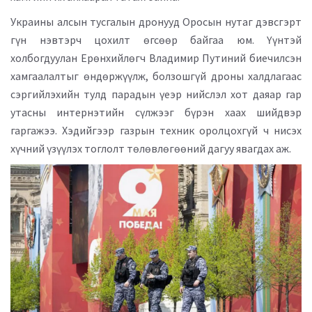
Украины алсын тусгалын дронууд Оросын нутаг дэвсгэрт
гүн нэвтэрч цохилт өгсөөр байгаа юм. Үүнтэй
холбогдуулан Ерөнхийлөгч Владимир Путиний биечилсэн
хамгаалалтыг өндөржүүлж, болзошгүй дроны халдлагаас
сэргийлэхийн тулд парадын үеэр нийслэл хот даяар гар
утасны интернэтийн сүлжээг бүрэн хаах шийдвэр
гаргажээ. Хэдийгээр газрын техник оролцохгүй ч нисэх
хүчний үзүүлэх тоглолт төлөвлөгөөний дагуу явагдах аж.