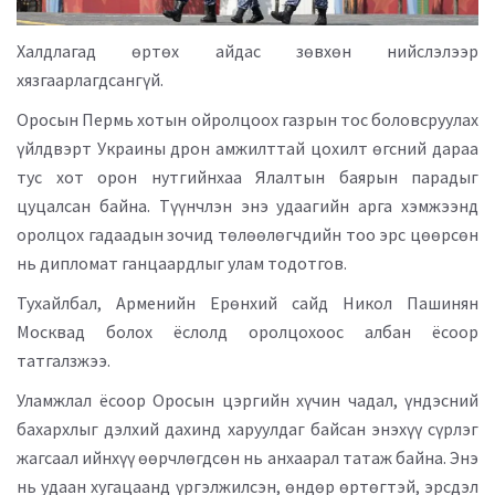
Халдлагад өртөх айдас зөвхөн нийслэлээр
хязгаарлагдсангүй.
Оросын Пермь хотын ойролцоох газрын тос боловсруулах
үйлдвэрт Украины дрон амжилттай цохилт өгсний дараа
тус хот орон нутгийнхаа Ялалтын баярын парадыг
цуцалсан байна. Түүнчлэн энэ удаагийн арга хэмжээнд
оролцох гадаадын зочид төлөөлөгчдийн тоо эрс цөөрсөн
нь дипломат ганцаардлыг улам тодотгов.
Тухайлбал, Арменийн Ерөнхий сайд Никол Пашинян
Москвад болох ёслолд оролцохоос албан ёсоор
татгалзжээ.
Уламжлал ёсоор Оросын цэргийн хүчин чадал, үндэсний
бахархлыг дэлхий дахинд харуулдаг байсан энэхүү сүрлэг
жагсаал ийнхүү өөрчлөгдсөн нь анхаарал татаж байна. Энэ
нь удаан хугацаанд үргэлжилсэн, өндөр өртөгтэй, эрсдэл