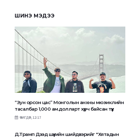
ШИНЭ МЭДЭЭ
“Зун орсон цас” Монголын анхны мюзиклийн
тасалбар 1,000 ам.долларт хүрч байсан түүх
ӨЧИГДӨР, 12:17
Д.Трамп Дээд шүүхийн шийдвэрийг "Хятадын