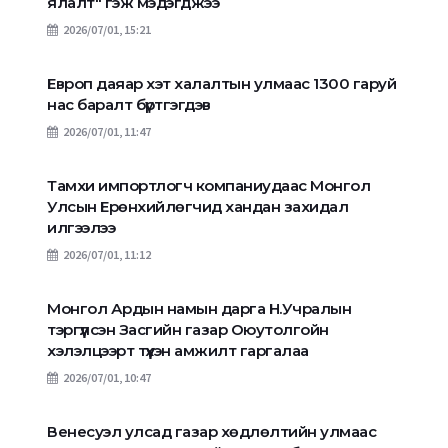
ялалт" гэж мэдэгджээ
2026/07/01, 15:21
Европ даяар хэт халалтын улмаас 1300 гаруй
нас баралт бүртгэгдэв
2026/07/01, 11:47
Тамхи импортлогч компаниудаас Монгол
Улсын Ерөнхийлөгчид хандан захидал
илгээлээ
2026/07/01, 11:12
Монгол Ардын намын дарга Н.Учралын
тэргүүлсэн Засгийн газар Оюутолгойн
хэлэлцээрт түүхэн амжилт гаргалаа
2026/07/01, 10:47
Венесуэл улсад газар хөдлөлтийн улмаас