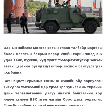
ОХУ-ын нийслэл Москва хотын Улаан талбайд маргааш
болох Ялалтын баярын парад сүүлийн хорин жилд анх
удаа танк, пуужин, хүнд хуягт тээвэрлэгчгүйгээр зөвхөн
явган цэргийн бүрэлдэхүүнтэйгээр зохион байгуулагдах
гэж байна.
ЗХУ нацист Германыг ялсны 81 жилийн ойд зориулсан
энэхүү арга хэмжээний цар хүрээг эрс хумьсан нь Украины
дайн төлөвлөгөөний дагуу явахгүй байгаагийн тод
илрэл хэмээн ВВС агентлагийн Орос дахь редактор
Стив Розенберг тэргүүтэй шинжээчид дүгнэжээ.