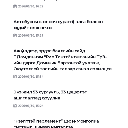
2026/06/30, 16:29
Автобусны жолооч сураггүй алга болсон
хүүхдийг олж өгчээ
2026/06/30, 15:55
Аж үйлдвэр, эрдэс баялгийн сайд
Г.Дамдинням "Рио Тинто" компанийн ТУЗ-
ийн дарга Доминик Бартонтой уулзаж,
Оюутолгой төслийн талаар санал солилцов
2026/06/30, 15:34
Энэ жил 53 сургууль, 33 цэцэрлэг
ашиглалтад оруулна
2026/06/30, 15:24
“Нээлттэй парламент” цэс И-Монголиа
системд шинээр нэвтэрлээ