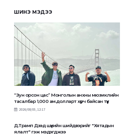
ШИНЭ МЭДЭЭ
“Зун орсон цас” Монголын анхны мюзиклийн
тасалбар 1,000 ам.долларт хүрч байсан түүх
2026/08/05, 12:17
Д.Трамп Дээд шүүхийн шийдвэрийг "Хятадын
ялалт" гэж мэдэгджээ