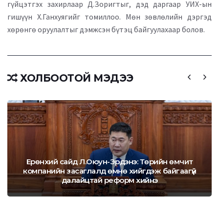
гүйцэтгэх захирлаар Д.Зоригтыг, дэд даргаар УИХ-ын
гишүүн Х.Ганхуягийг томиллоо. Мөн зөвлөлийн дэргэд
хөрөнгө оруулалтыг дэмжсэн бүтэц байгуулахаар болов.
ХОЛБООТОЙ МЭДЭЭ
Ерөнхий сайд Л.Оюун-Эрдэнэ: Төрийн өмчит
компанийн засаглалд өмнө хийгдэж байгаагүй
далайцтай реформ хийнэ