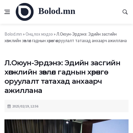
Bolod.mn
Bolod.mn
»
Онцлох мэдээ
» Л.Оюун-Эрдэнэ: Эдийн засгийн
хөгжлийн зөвлөл гаднын хөрөнгө оруулалт татахад анхаарч ажиллана
Л.Оюун-Эрдэнэ: Эдийн засгийн
хөгжлийн зөвлөл гаднын хөрөнгө
оруулалт татахад анхаарч
ажиллана
2025/02/19, 12:56