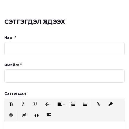
СЭТГЭГДЭЛ ҮЛДЭЭХ
Нэр: *
Имэйл: *
Сэтгэгдэл
Bold
Italic
Underline
Strikethrough
Align
Ordered List
Unordered List
Insert Link
Insert prote
Emoticons
Insert hidden text
Insert Quote
Insert spoiler