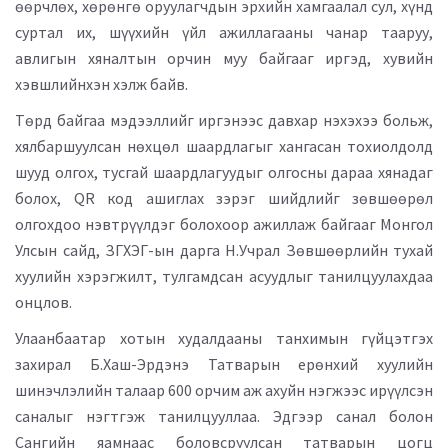
өөрчлөх, хөрөнгө оруулагчдын эрхийн хамгаалал сул, хүнд
суртал их, шүүхийн үйл ажиллагааны чанар тааруу,
авлигын хяналтын орчин муу байгааг иргэд, хувийн
хэвшлийнхэн хэлж байв.
Төрд байгаа мэдээллийг иргэнээс давхар нэхэхээ больж,
хялбаршуулсан нөхцөл шаардлагыг хангасан тохиолдолд
шууд олгох, тусгай шаардлагуудыг олгосны дараа хянадаг
болох, QR код ашиглах зэрэг шийдлийг зөвшөөрөл
олгохдоо нэвтрүүлдэг болохоор ажиллаж байгааг Монгол
Улсын сайд, ЗГХЭГ-ын дарга Н.Учрал Зөвшөөрлийн тухай
хуулийн хэрэгжилт, тулгамдсан асуудлыг танилцуулахдаа
онцлов.
Улаанбаатар хотын худалдааны танхимын гүйцэтгэх
захирал Б.Хаш-Эрдэнэ Татварын ерөнхий хуулийн
шинэчлэлийн талаар 600 орчим аж ахуйн нэгжээс ирүүлсэн
саналыг нэгтгэж танилцууллаа. Эдгээр санал болон
Сангийн яамнаас боловсруулсан татварын цогц