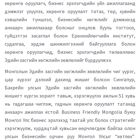
хөрөнгө оруулагч, бизнес эрхлэгчдийн үйл ажиллагаанд
дэмжлэг үзүүлэх, хөрөнгө оруулалт татах, төр, хувийн
хэвшлийн түншлэл, бизнесийн хөгжлийг дэмжихэд
анхаарч ажиллахаар болсныг онцлов. Хууль тогтоох,
гүйцэтгэх засаглал болон Ерөнхийлөгчийн институт,
судалгаа, эрдэм шинжилгээний байгууллага болон
хөрөнгө оруулагчид, бизнес эрхлэгчдийн төлөөллөөс
Эдийн засгийн хөгжлийн зөвлөлийг бүрдүүлжээ.
Монголын Эдийн засгийн хөгжлийн зөвлөлийн чиг үүрэг,
цар хүрээг дэлхий дахинд жишиг болсон Сингапур,
Бахрейн улсын Эдийн засгийн хөгжлийн зөвлөлийн
жишигт хүргэх зорилт тавьж, хэрэгжүүлэх ажлын 51 хувь
нь гадагшаа чиглэж, гаднын хөрөнгө оруулалт татахад
анхаарч ажиллах ёстой. Business Friendly Mongolia буюу
Монгол Улс бизнес эрхлэхэд таатай улс болох стратегийг
хэрэгжүүлж, хурдацтай хувьсан өөрчлөгдөж байгаа олон
улсын бизнесийн орчин руу Монгол Улсыг “хөтлөх”