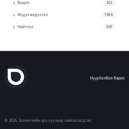
Видео
363
Мэдээ мэдээлэл
7454
Нийтлэл
947
Нүүр
Холбоо барих
© 2026. Зохиогчийн эрх хуулиар хамгаалагдсан.