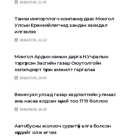
2026/07/01, 11:47
Тамхи импортлогч компаниудаас Монгол
Улсын Ерөнхийлөгчид хандан захидал
илгээлээ
2026/07/01, 11:12
Монгол Ардын намын дарга Н.Учралын
тэргүүлсэн Засгийн газар Оюутолгойн
хэлэлцээрт түүхэн амжилт гаргалаа
2026/07/01, 10:47
Венесуэл улсад газар хөдлөлтийн улмаас
амь насаа алдсан хүний тоо 1719 боллоо
2026/06/30, 16:29
Автобусны жолооч сураггүй алга болсон
хүүхдийг олж өгчээ