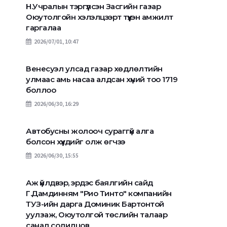
Н.Учралын тэргүүлсэн Засгийн газар
Оюутолгойн хэлэлцээрт түүхэн амжилт
гаргалаа
2026/07/01, 10:47
Сэрэмжлүүлэг: 49 градус
МӨС ЦӨМӨРСН
хүртэл хүйтэрч, цасаар
УЛМААС ЖИВЖ А
шуурна
АЛДЖЭЭ
Венесуэл улсад газар хөдлөлтийн
улмаас амь насаа алдсан хүний тоо 1719
боллоо
2026/06/30, 16:29
Автобусны жолооч сураггүй алга
болсон хүүхдийг олж өгчээ
2026/06/30, 15:55
Аж үйлдвэр, эрдэс баялгийн сайд
Г.Дамдинням "Рио Тинто" компанийн
ТУЗ-ийн дарга Доминик Бартонтой
уулзаж, Оюутолгой төслийн талаар
санал солилцов