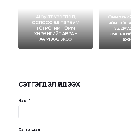
АЮУЛТ ҮЗЭГДЭЛ,
Оны эхний
ОСЛООС 6.9 ТЭРБУМ
аймгийн 
ТӨГРӨГИЙН ӨМЧ
72 дууд
А
ХӨРӨНГИЙГ АВРАН
эмнэлги
ХАМГААЛЖЭЭ
аж
СЭТГЭГДЭЛ ҮЛДЭЭХ
Нэр: *
Сэтгэгдэл