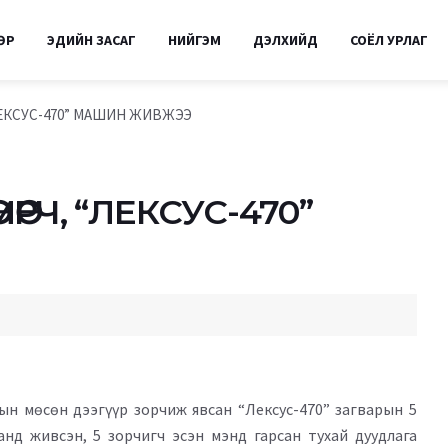
ӨР
ЭДИЙН ЗАСАГ
НИЙГЭМ
ДЭЛХИЙД
СОЁЛ УРЛАГ
 “ЛЕКСУС-470” МАШИН ЖИВЖЭЭ
МӨРЧ, “ЛЕКСУС-470”
н мөсөн дээгүүр зорчиж явсан “Лексус-470” загварын 5
д живсэн, 5 зорчигч эсэн мэнд гарсан тухай дуудлага