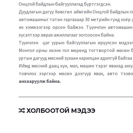
Онцгой байдлын байгууллагад бүртгэгдсэн.
Дуудлагын дагуу Хөвсгөл аймгийн Онцгой байдлын га
автомашиныг татан гаргахаар 30 метрийн гүнд хоёр
их хэмжээгээр орсон байжээ. Түүнчлэн автомашин
хүсэлтээр аврах ажиллагааг зогсоосон байна.
Түүнчлэн цаг уурын байгууллагын ирүүлсэн мэдээл
Монгол орны ихэнх гол мөрөнд тогтвортой мөсөн б
уртын дагууд мөсний зузаан харилцан адилгүй байгаа
Иймд мөсний даац хүн, мал, машин тэрэг явахад аюу
товчлох зэргээр мөсөн дээгүүр явах, авто тээв
анхааруулж байна.
ХОЛБООТОЙ МЭДЭЭ