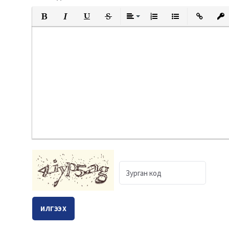
Bold
Italic
Underline
Strikethrough
Align
Ordered List
Unordered List
Insert Link
Inser
ИЛГЭЭХ