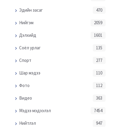
Эдийн засаг
470
Нийгэм
2059
Дэлхийд
1601
Соёл урлаг
135
Спорт
277
Шар мэдээ
110
Фото
112
Видео
363
Мэдээ мэдээлэл
7454
Нийтлэл
947