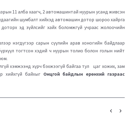
зрын 11 алба хаагч, 2 автомашинтай нуурын усанд живсэн
 удаагийн шумбалт хийхэд автомашин дотор шороо хайрга
 доторх эд зүйлсийг хайх боломжгүй учраас жолоочийн
лээр нэгдүгээр сарын сүүлийн арав хоногийн байдлаар
үрхүүл тогтсон хэдий ч нуурын толио болон голын нийт
 юм.
лгүй хэмжээнд хүрч бэхжээгүй байгаа тул цаг хожих, зам
эр хийхгүй байхыг
Онцгой байдлын ерөнхий газраас