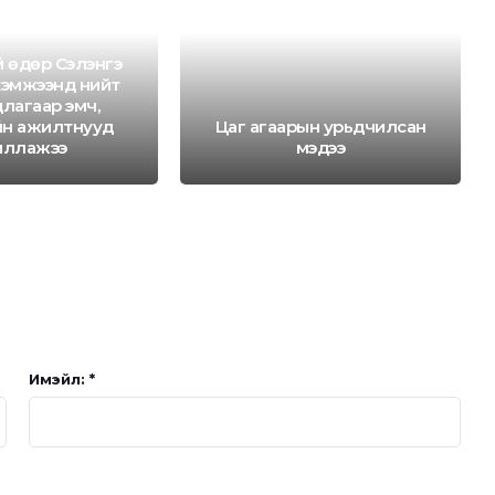
 өдөр Сэлэнгэ
хэмжээнд нийт
лагаар эмч,
йн ажилтнууд
Цаг агаарын урьдчилсан
иллажээ
мэдээ
Имэйл: *