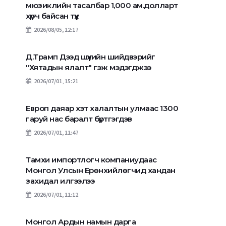
мюзиклийн тасалбар 1,000 ам.долларт
хүрч байсан түүх
2026/08/05, 12:17
Д.Трамп Дээд шүүхийн шийдвэрийг
"Хятадын ялалт" гэж мэдэгджээ
2026/07/01, 15:21
Европ даяар хэт халалтын улмаас 1300
гаруй нас баралт бүртгэгдэв
2026/07/01, 11:47
Тамхи импортлогч компаниудаас
Монгол Улсын Ерөнхийлөгчид хандан
захидал илгээлээ
2026/07/01, 11:12
Монгол Ардын намын дарга