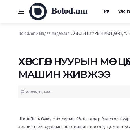
Bolod.mn
НҮҮР
УЛС Т
Bolod.mn
»
Мэдээ мэдээлэл
» ХӨВСГӨЛ НУУРЫН МӨС ЦӨМӨРЧ,
ХӨВСГӨЛ НУУРЫН МӨС ЦӨ
МАШИН ЖИВЖЭЭ
2019/02/11, 13:00
Шинийн 4 буюу энэ сарын 08-ны өдөр Хөвсгөл нууры
зорчигчтой суудлын автомашин мөсөнд цөмөрч усан