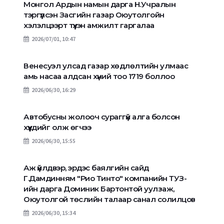
Монгол Ардын намын дарга Н.Учралын
тэргүүлсэн Засгийн газар Оюутолгойн
хэлэлцээрт түүхэн амжилт гаргалаа
2026/07/01, 10:47
Венесуэл улсад газар хөдлөлтийн улмаас
амь насаа алдсан хүний тоо 1719 боллоо
2026/06/30, 16:29
Автобусны жолооч сураггүй алга болсон
хүүхдийг олж өгчээ
2026/06/30, 15:55
Аж үйлдвэр, эрдэс баялгийн сайд
Г.Дамдинням "Рио Тинто" компанийн ТУЗ-
ийн дарга Доминик Бартонтой уулзаж,
Оюутолгой төслийн талаар санал солилцов
2026/06/30, 15:34