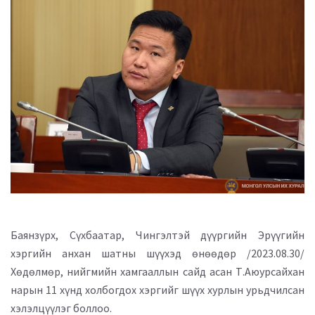
Баянзүрх, Сүхбаатар, Чингэлтэй дүүргийн Эрүүгийн
хэргийн анхан шатны шүүхэд өнөөдөр /2023.08.30/
Хөдөлмөр, нийгмийн хамгааллын сайд асан Т.Аюурсайхан
нарын 11 хүнд холбогдох хэргийг шүүх хурлын урьдчилсан
хэлэлцүүлэг боллоо.