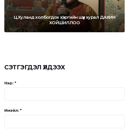
Ц.Хуланд холбогдох хэргийн шүүх хурал ДАХИН
ХОЙШИЛЛОО
СЭТГЭГДЭЛ ҮЛДЭЭХ
Нэр: *
Имэйл: *