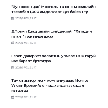
“Зун орсон цас” Монголын анхны мюзиклийн
тасалбар 1,000 ам.долларт хүрч байсан түүх
2026/08/05, 12:17
Д.Трамп Дээд шүүхийн шийдвэрийг "Хятадын
ялалт" гэж мэдэгджээ
2026/07/01, 15:21
Европ даяар хэт халалтын улмаас 1300 гаруй
нас баралт бүртгэгдэв
2026/07/01, 11:47
Тамхи импортлогч компаниудаас Монгол
Улсын Ерөнхийлөгчид хандан захидал
илгээлээ
2026/07/01, 11:12