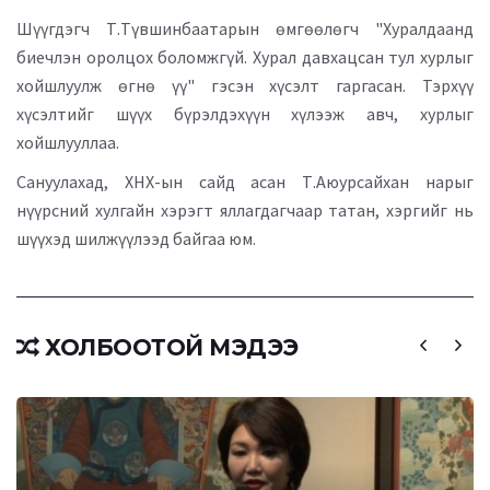
Шүүгдэгч Т.Түвшинбаатарын өмгөөлөгч "Хуралдаанд
биечлэн оролцох боломжгүй. Хурал давхацсан тул хурлыг
хойшлуулж өгнө үү" гэсэн хүсэлт гаргасан. Тэрхүү
хүсэлтийг шүүх бүрэлдэхүүн хүлээж авч, хурлыг
хойшлууллаа.
Сануулахад, ХНХ-ын сайд асан Т.Аюурсайхан нарыг
нүүрсний хулгайн хэрэгт яллагдагчаар татан, хэргийг нь
шүүхэд шилжүүлээд байгаа юм.
ХОЛБООТОЙ МЭДЭЭ