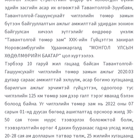
эдийн засгийн асар их өгөөжтэй Тавантолгой-Зүүнбаян,
Тавантолгой-Гашуунсухайт чиглэлийн төмөр замын
бүтээн байгууллалтын ажлыг амжилттай удирдан зохион
байгуулсан хичээл зүтгэлийг өндрөөр үнэлж
"Тавантолгой төмөр зам” ХХК-ийн Гүйцэтгэх захирал
Норовсамбуугийн Удаанжаргалд "МОНГОЛ УЛСЫН
ХӨДӨЛМӨРИЙН БААТАР” цол хүртээлээ.
Тэрбээр 10 гаруй жил гацаад байсан Тавантолгой-
Гашуунсухайт чиглэлийн төмөр замын ажлыг 2020.03
дугаар сараас амжилттай эхлүүлж, асар богино хугацаанд
барилгын ажлыг эрчимтэй гүйцэтгэн, одоогоор тус
чиглэлийн 125 км төмөр зам дээр галт тэрэг явахад бэлэн
болоод байна. Уг чиглэлийн төмөр зам нь 2022 оны 07
сарын 01-нд дуусах бөгөөд ашиглалтад орсноор жилд 30-
50 сая тонн нүүрс тээвэрлэх боломжтой болж,
тээвэрлэлтийн өртөг 4 дахин буурахаас гадна улсад жилд
20-28 сая ам долларын татвар төлж, 25 жилийн хугацаанд