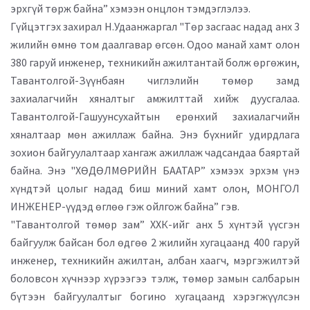
эрхгүй төрж байна” хэмээн онцлон тэмдэглэлээ.
Гүйцэтгэх захирал Н.Удаанжаргал "Төр засгаас надад анх 3
жилийн өмнө том даалгавар өгсөн. Одоо манай хамт олон
380 гаруй инженер, техникийн ажилтантай болж өргөжин,
Тавантолгой-Зүүнбаян чиглэлийн төмөр замд
захиалагчийн хяналтыг амжилттай хийж дуусгалаа.
Тавантолгой-Гашуунсухайтын ерөнхий захиалагчийн
хяналтаар мөн ажиллаж байна. Энэ бүхнийг удирдлага
зохион байгуулалтаар хангаж ажиллаж чадсандаа баяртай
байна. Энэ "ХӨДӨЛМӨРИЙН БААТАР” хэмээх эрхэм үнэ
хүндтэй цолыг надад биш миний хамт олон, МОНГОЛ
ИНЖЕНЕР-үүдэд өглөө гэж ойлгож байна” гэв.
"Тавантолгой төмөр зам” ХХК-ийг анх 5 хүнтэй үүсгэн
байгуулж байсан бол өдгөө 2 жилийн хугацаанд 400 гаруй
инженер, техникийн ажилтан, албан хаагч, мэргэжилтэй
боловсон хүчнээр хүрээгээ тэлж, төмөр замын салбарын
бүтээн байгуулалтыг богино хугацаанд хэрэгжүүлсэн