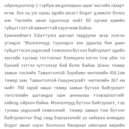
ойролцоогоор 1 тэрбум ам.долларын ашиг засгийн газарт
өгнө. Энэ нь улс орны эдийн засагт бодит дэмжлэг болох
юм. Төслийн ажил одоогоор нийт 60 орчим хувийн
гүйцэтгэлтэй амжилттай хэрэгжиж байна.
Ерөнхийлөгч Х.Баттулга шагнал гардуулах үеэр хэлсэн
үгэндээ "Монголчууд түүхэндээ анх удаагаа бие даан
гүйцэтгэсэн үндэсний томоохон бүтээн байгуулалт эдийн
засгийн тусгаар тогтнолыг бэхжүүлэх нэгэн том үйлс та
бүхний сэтгэл зүтгэлээр бий болж байна. Шинэ төмөр
замын төслийн Тавантолгой-Зүүнбаян чиглэлийн 416.1км
төмөр зам, Тавантолгой-Гашуунсухайт чиглэлийн 267 км
нийт 700 гаруй кмын төмөр замын бүтээн байгуулалт
төгсгөлийн шатандаа орж анхныхаа тээвэрлэлтийг
хийхэд ойрхон байна. Монголчууд бүтээн байгуулалт, тэр
тусмаа үндэсний хэмжээний төмөр замын том бүтээн
байгуулалтыг бид саад бэрхшээлийг үл хайхран өнөөдөр
бодит ажил хэрэг болгосон бахархал омогшил өөрийн