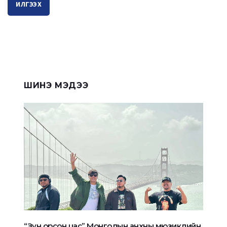
ИЛГЭЭХ
ШИНЭ МЭДЭЭ
“Зун орсон цас” Монголын анхны мюзиклийн