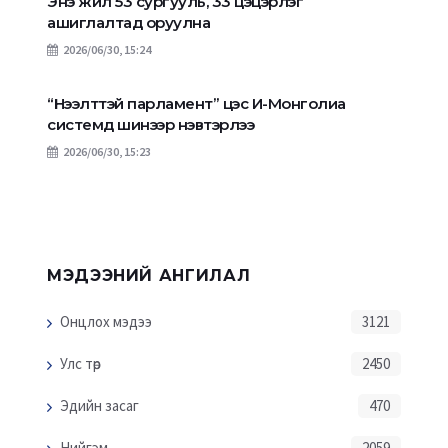
Энэ жил 53 сургууль, 33 цэцэрлэг
ашиглалтад оруулна
2026/06/30, 15:24
“Нээлттэй парламент” цэс И-Монголиа
системд шинээр нэвтэрлээ
2026/06/30, 15:23
МЭДЭЭНИЙ АНГИЛАЛ
Онцлох мэдээ
3121
Улс төр
2450
Эдийн засаг
470
Нийгэм
2059