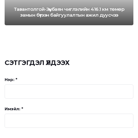
Тавантолгой-Зүүнбаян чиглэлийн 416.1 км төмөр
замын бүтээн байгуулалтын ажил дуусчээ
СЭТГЭГДЭЛ ҮЛДЭЭХ
Нэр: *
Имэйл: *