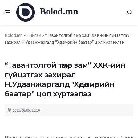
Bolod.mn
Bolod.mn
»
Нийгэм
» “Тавантолгой төмөр зам” ХХК-ийн гүйцэтгэх
захирал Н.Удаанжаргалд "Хөдөлмөрийн баатар” цол хүртээлээ
“Тавантолгой төмөр зам” ХХК-ийн
гүйцэтгэх захирал
Н.Удаанжаргалд "Хөдөлмөрийн
баатар” цол хүртээлээ
2021/06/05, 21:10
Монгол Улсын стратегийн өндөр ач холбогдол бүхий