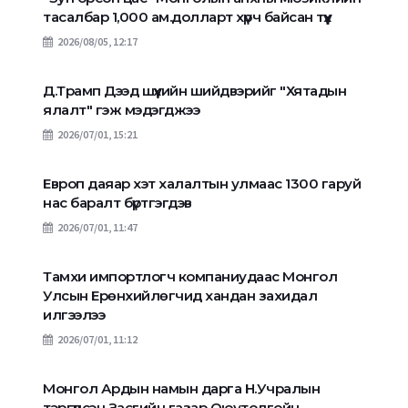
тасалбар 1,000 ам.долларт хүрч байсан түүх
2026/08/05, 12:17
Д.Трамп Дээд шүүхийн шийдвэрийг "Хятадын
ялалт" гэж мэдэгджээ
2026/07/01, 15:21
Европ даяар хэт халалтын улмаас 1300 гаруй
нас баралт бүртгэгдэв
2026/07/01, 11:47
Тамхи импортлогч компаниудаас Монгол
Улсын Ерөнхийлөгчид хандан захидал
илгээлээ
2026/07/01, 11:12
Монгол Ардын намын дарга Н.Учралын
тэргүүлсэн Засгийн газар Оюутолгойн