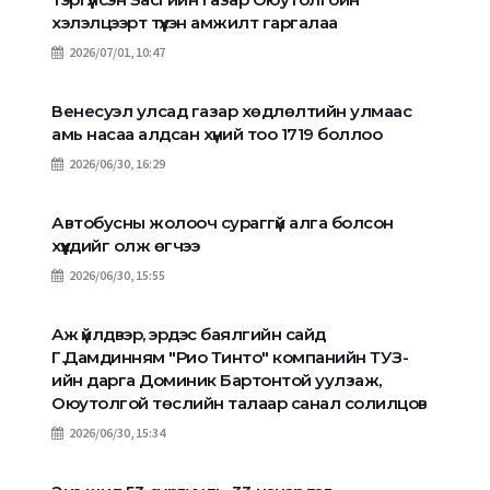
хэлэлцээрт түүхэн амжилт гаргалаа
2026/07/01, 10:47
Венесуэл улсад газар хөдлөлтийн улмаас
амь насаа алдсан хүний тоо 1719 боллоо
2026/06/30, 16:29
Автобусны жолооч сураггүй алга болсон
хүүхдийг олж өгчээ
2026/06/30, 15:55
Аж үйлдвэр, эрдэс баялгийн сайд
Г.Дамдинням "Рио Тинто" компанийн ТУЗ-
ийн дарга Доминик Бартонтой уулзаж,
Оюутолгой төслийн талаар санал солилцов
2026/06/30, 15:34