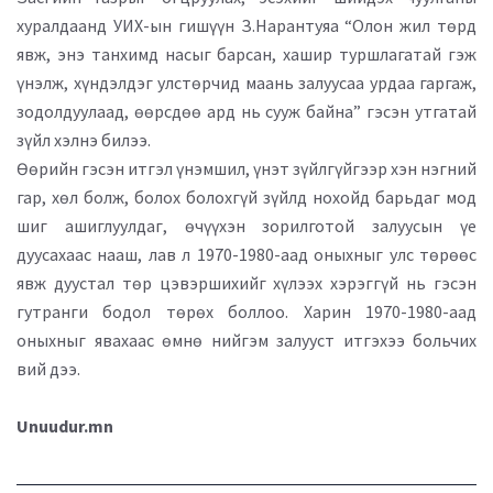
хуралдаанд УИХ-ын гишүүн З.Нарантуяа “Олон жил төрд
явж, энэ танхимд насыг барсан, хашир туршлагатай гэж
үнэлж, хүндэлдэг улстөрчид маань залуусаа урдаа гаргаж,
зодолдуулаад, өөрсдөө ард нь сууж байна” гэсэн утгатай
зүйл хэлнэ билээ.
Өөрийн гэсэн итгэл үнэмшил, үнэт зүйлгүйгээр хэн нэгний
гар, хөл болж, болох болохгүй зүйлд нохойд барьдаг мод
шиг ашиглуулдаг, өчүүхэн зорилготой залуусын үе
дуусахаас нааш, лав л 1970-1980-аад оныхныг улс төрөөс
явж дуустал төр цэвэршихийг хүлээх хэрэггүй нь гэсэн
гутранги бодол төрөх боллоо. Харин 1970-1980-аад
оныхныг явахаас өмнө нийгэм залууст итгэхээ больчих
вий дээ.
Unuudur.mn