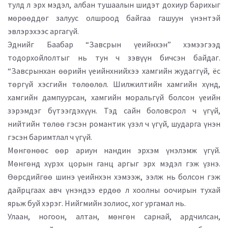
тулд л эрх мэдэл, албан тушаалын шидэт дохиур барихыг
мөрөөддөг залуус олшроод байгаа гашуун үнэнтэй
эвлэрэхээс аргагүй.
Эднийг Баабар “Завсрын үеийнхэн” хэмээгээд
тодорхойлолтыг нь тун ч зэвүүн бичсэн байдаг.
“Завсрынхан өөрийн үеийнхнийхээ хамгийн жудаггүй, ёс
төргүй хэсгийн төлөөлөл. Шилжилтийн хамгийн хүнд,
хамгийн дампуурсан, хамгийн моральгүй болсон үеийн
зэрэмдэг бүтээгдэхүүн. Тэд сайн боловсрол ч үгүй,
нийтийн төлөө гэсэн романтик үзэл ч үгүй, шударга үнэн
гэсэн баримтлал ч үгүй.
Мөнгөнөөс өөр ариун нандин эрхэм үнэлэмж үгүй.
Мөнгөнд хүрэх цорын ганц аргыг эрх мэдэл гэж үзнэ.
Өөрсдийгөө шинэ үеийнхэн хэмээж, ээлж нь болсон гэж
дайрцгаах авч үнэндээ ердөө л хоолны оочирын тухай
ярьж буй хэрэг. Нийгмийн золиос, хог ургамал нь.
Улаан, ногоон, алтан, мөнгөн сарнай, ардчилсан,