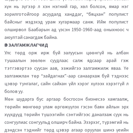
хүн нь зүгээр л хэн нэгний гар, хөл болсон, ямар нэг
зорилготойгоор асуудалд ханддаг, “бяцхан” популист
байсныг мэдэхэд урам хугармаар санж. Ийм популист
олширвол Баабарын ад үзсэн 1950-1960-аад оныхноос ч
аюултай санагдаж байна.
ӨВ ЗАЛГАМЖЛАГЧИД
Улс төрд орж ирж буй залуусын цөөнгүй нь албан
тушаалын зөөлөн суудлаас салж ядсаар арай гэж
тэтгэвэртээ суусан аав, ээжийгээ залгамжилж яваа. Үе
залгамжлан төр “зайдагнах”-аар санаархаж буй тэднээс
цэвэр тунгалаг, сайн сайхан үйл хэрэг хүлээх хэрэггүй л
болов уу.
Мөн шударга бус аргаар босгосон бизнесээ хамгаалж,
төрийн мөнгөөр улам өргөжүүлэх гэсэн баян айлын эрх
хүүхдүүд төрийн түшээгийн сэнтийгээс даналзаж суух нь
сонгуулиас сонгуульд олширч байна. Эзэрхэг, түрэмгий нь
дэндсэн тэднийг төрд цэвэр агаар оруулах шинэ үеийн