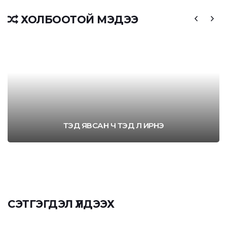
ХОЛБООТОЙ МЭДЭЭ
ТЭД ЯВСАН Ч ТЭД Л ИРНЭ
СЭТГЭГДЭЛ ҮЛДЭЭХ