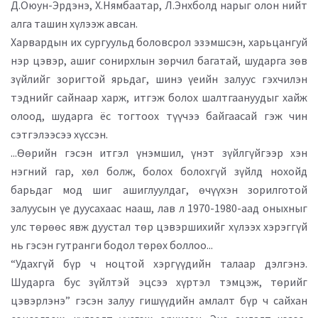
Д.Оюун-Эрдэнэ, Х.Нямбаатар, Л.Энхболд нарыг олон нийт
алга ташин хүлээж авсан.
Харвардын их сургуульд боловсрол эзэмшсэн, харьцангуй
нэр цэвэр, ашиг сонирхлын зөрчил багатай, шударга зөв
зүйлийг зоригтой ярьдаг, шинэ үеийн залуус гэхчилэн
тэднийг сайнаар харж, итгэж болох шалтгаануудыг хайж
олоод, шударга ёс тогтоох түүчээ байгаасай гэж чин
сэтгэлээсээ хүссэн.
...Өөрийн гэсэн итгэл үнэмшил, үнэт зүйлгүйгээр хэн
нэгний гар, хөл болж, болох болохгүй зүйлд нохойд
барьдаг мод шиг ашиглуулдаг, өчүүхэн зорилготой
залуусын үе дуусахаас нааш, лав л 1970-1980-аад оныхныг
улс төрөөс явж дуустал төр цэвэршихийг хүлээх хэрэггүй
нь гэсэн гутранги бодол төрөх боллоо...
“Удахгүй бүр ч ноцтой хэргүүдийн талаар дэлгэнэ.
Шударга бус зүйлтэй эцсээ хүртэл тэмцэж, төрийг
цэвэрлэнэ” гэсэн залуу гишүүдийн амлалт бүр ч сайхан