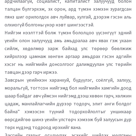
ардчилаагүй, социалист, капиталист залуучууд болон
талцан бүлгэрхэж, эх орон, ард түмэн хэмээн зурагдсан
пянз шиг орилолдох авч луйвар, хулгай, дээрэм гэсэн аль
олхиогүй болгоны үнэр нэвт шингээстэй.
Нийгэм нээлттэй болж түмэн бололцоо үүсэнгүүт эдний
үеийн олон залуучууд амь амьдралаа авч явах гэж ухаан
сийлж, хөдөлмөр зарж байхад улс төрөөр бөөлжиж
хийрхлээр цамнаж хөнгөн аргаар амьдрах гэсэн адгийн
хэсэг нь нийгмийн донсолгоог далимдуулан улс төрийн
тавцан дээр гарч иржээ.
Завсрын үеийнхэн харанхуй, бүдүүлэг, соёлгүй, залхуу,
моральгүй, тогтсон нийгэмд бол нийгмийн хамгийн доод
шаар байдаг авч үймсэн нийгэмд дээш хөвөн гарч, хөлжин
цадаж, манлайлагчийн дүрээр тодорч, элит анги болдог
байна” хэмээсэн түүний тодорхойлолтыг уншихаар
өөрсдийгөө шинэ үеийн улстөрч хэмээж буй залуусын дүр
төрх нүдэнд тодроод ирэхийг яана.
Засгийн газрыг огцруулах, эсэхийг шийдэх чуулганы