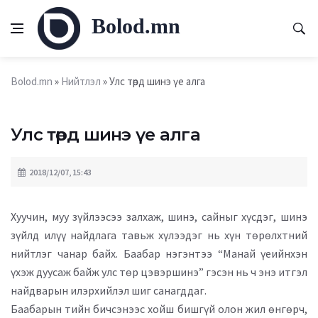
Bolod.mn
Bolod.mn
»
Нийтлэл
» Улс төрд шинэ үе алга
Улс төрд шинэ үе алга
2018/12/07, 15:43
Хуучин, муу зүйлээсээ залхаж, шинэ, сайныг хүсдэг, шинэ
зүйлд илүү найдлага тавьж хүлээдэг нь хүн төрөлхтний
нийтлэг чанар байх. Баабар нэгэнтээ “Манай үеийнхэн
үхэж дуусаж байж улс төр цэвэршинэ” гэсэн нь ч энэ итгэл
найдварын илэрхийлэл шиг санагддаг.
Баабарын тийн бичсэнээс хойш бишгүй олон жил өнгөрч,