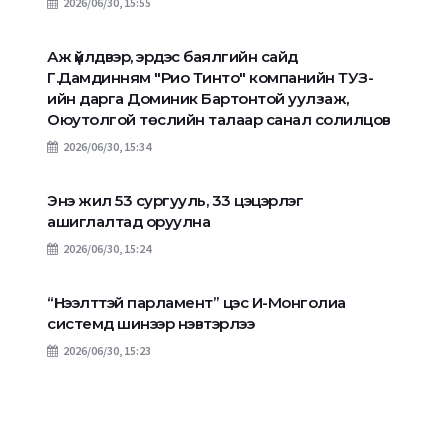
2026/06/30, 15:55
Аж үйлдвэр, эрдэс баялгийн сайд
Г.Дамдинням "Рио Тинто" компанийн ТУЗ-
ийн дарга Доминик Бартонтой уулзаж,
Оюутолгой төслийн талаар санал солилцов
2026/06/30, 15:34
Энэ жил 53 сургууль, 33 цэцэрлэг
ашиглалтад оруулна
2026/06/30, 15:24
“Нээлттэй парламент” цэс И-Монголиа
системд шинээр нэвтэрлээ
2026/06/30, 15:23