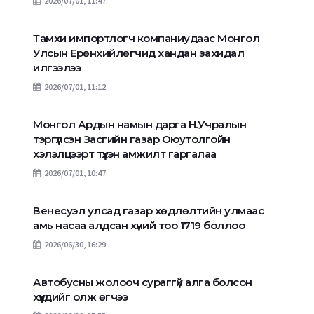
2026/07/01, 11:47
Тамхи импортлогч компаниудаас Монгол
Улсын Ерөнхийлөгчид хандан захидал
илгээлээ
2026/07/01, 11:12
Монгол Ардын намын дарга Н.Учралын
тэргүүлсэн Засгийн газар Оюутолгойн
хэлэлцээрт түүхэн амжилт гаргалаа
2026/07/01, 10:47
Венесуэл улсад газар хөдлөлтийн улмаас
амь насаа алдсан хүний тоо 1719 боллоо
2026/06/30, 16:29
Автобусны жолооч сураггүй алга болсон
хүүхдийг олж өгчээ