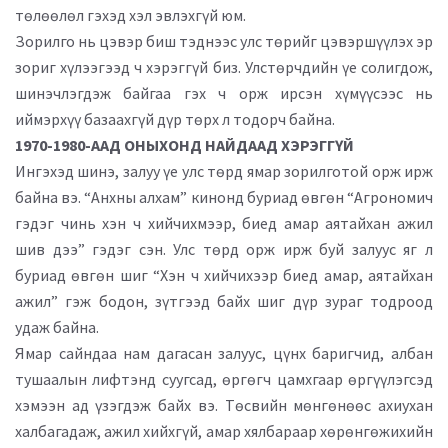
төлөөлөл гэхэд хэл эвлэхгүй юм.
Зорилго нь цэвэр биш тэднээс улс төрийг цэвэршүүлэх эр
зориг хүлээгээд ч хэрэггүй биз. Улстөрчдийн үе солигдож,
шинэчлэгдэж байгаа гэх ч орж ирсэн хүмүүсээс нь
иймэрхүү базаахгүй дүр төрх л тодорч байна.
1970-1980-ААД ОНЫХОНД НАЙДААД ХЭРЭГГҮЙ
Ингэхэд шинэ, залуу үе улс төрд ямар зорилготой орж ирж
байна вэ. “Анхны алхам” кинонд буриад өвгөн “Агрономич
гэдэг чинь хэн ч хийчихмээр, биед амар аятайхан ажил
шив дээ” гэдэг сэн. Улс төрд орж ирж буй залуус яг л
буриад өвгөн шиг “Хэн ч хийчихээр биед амар, аятайхан
ажил” гэж бодон, зүтгээд байх шиг дүр зураг тодроод
удаж байна.
Ямар сайндаа нам дагасан залуус, цүнх баригчид, албан
тушаалын лифтэнд суугсад, өргөгч цамхгаар өргүүлэгсэд
хэмээн ад үзэгдэж байх вэ. Төсвийн мөнгөнөөс ахиухан
халбагадаж, ажил хийхгүй, амар хялбараар хөрөнгөжихийн