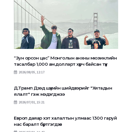
“Зун орсон цас” Монголын анхны мюзиклийн
тасалбар 1,000 ам.долларт хүрч байсан түүх
2026/08/05, 12:17
Д.Трамп Дээд шүүхийн шийдвэрийг "Хятадын
ялалт" гэж мэдэгджээ
2026/07/01, 15:21
Европ даяар хэт халалтын улмаас 1300 гаруй
нас баралт бүртгэгдэв