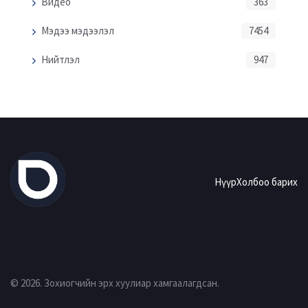
Видео
363
Мэдээ мэдээлэл
7454
Нийтлэл
947
Нүүр
Холбоо барих
© 2026. Зохиогчийн эрх хуулиар хамгаалагдсан.