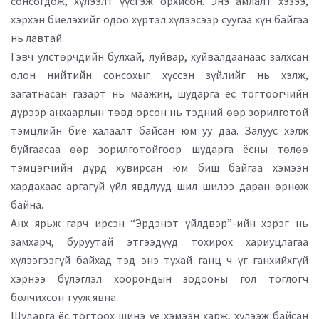
сонсогдож, хүлээлт үүсгэж орхисон. Энэ амлалт хэзээ,
хэрхэн биелэхийг одоо хүртэл хүлээсээр суугаа хүн байгаа
нь лавтай.
Гэвч улстөрчдийн булхай, луйвар, хуйвалдаанаас залхсан
олон нийтийн сонсохыг хүссэн зүйлийг нь хэлж,
загатнасан газарт нь маажин, шударга ёс тогтоогчийн
дүрээр анхаарлын төвд орсон нь тэдний өөр зорилготой
тэмцлийн бие халаалт байсан юм уу даа. Залуус хэлж
буйгаасаа өөр зорилготойгоор шударга ёсны төлөө
тэмцэгчийн дүрд хувирсан юм биш байгаа хэмээн
хардахаас аргагүй үйл явдлууд шил шилээ даран өрнөж
байна.
Анх ярьж гарч ирсэн “Эрдэнэт үйлдвэр”-ийн хэрэг нь
замхарч, буруутай этгээдүүд тохирох хариуцлагаа
хүлээгээгүй байхад тэд энэ тухай ганц ч үг ганхийхгүй
хэрнээ бүлэглэл хоорондын зодооны гол тоглогч
болчихсон тууж явна.
Шударга ёс тогтоох шинэ үе хэмээн харж, хүлээж байсан