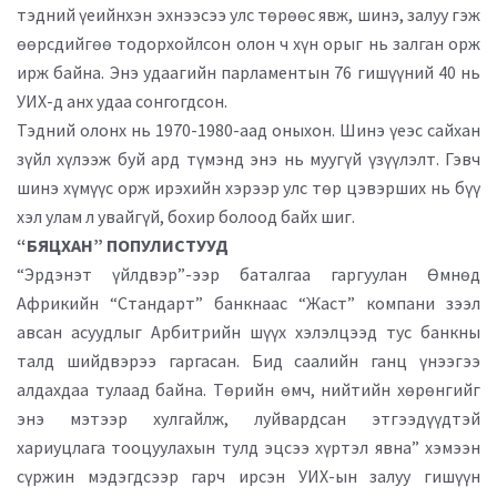
тэдний үеийнхэн эхнээсээ улс төрөөс явж, шинэ, залуу гэж
өөрсдийгөө тодорхойлсон олон ч хүн орыг нь залган орж
ирж байна. Энэ удаагийн парламентын 76 гишүүний 40 нь
УИХ-д анх удаа сонгогдсон.
Тэдний олонх нь 1970-1980-аад оныхон. Шинэ үеэс сайхан
зүйл хүлээж буй ард түмэнд энэ нь муугүй үзүүлэлт. Гэвч
шинэ хүмүүс орж ирэхийн хэрээр улс төр цэвэрших нь бүү
хэл улам л увайгүй, бохир болоод байх шиг.
“БЯЦХАН” ПОПУЛИСТУУД
“Эрдэнэт үйлдвэр”-ээр баталгаа гаргуулан Өмнөд
Африкийн “Стандарт” банкнаас “Жаст” компани зээл
авсан асуудлыг Арбитрийн шүүх хэлэлцээд тус банкны
талд шийдвэрээ гаргасан. Бид саалийн ганц үнээгээ
алдахдаа тулаад байна. Төрийн өмч, нийтийн хөрөнгийг
энэ мэтээр хулгайлж, луйвардсан этгээдүүдтэй
хариуцлага тооцуулахын тулд эцсээ хүртэл явна” хэмээн
сүржин мэдэгдсээр гарч ирсэн УИХ-ын залуу гишүүн