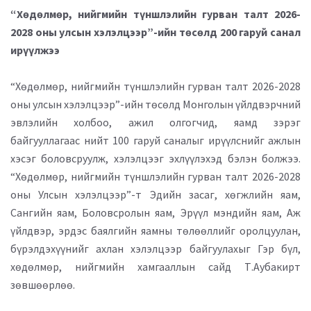
“Хөдөлмөр, нийгмийн түншлэлийн гурван талт 2026-
2028 оны улсын хэлэлцээр”-ийн төсөлд 200 гаруй санал
ирүүлжээ
“Хөдөлмөр, нийгмийн түншлэлийн гурван талт 2026-2028
оны улсын хэлэлцээр”-ийн төсөлд Монголын үйлдвэрчний
эвлэлийн холбоо, ажил олгогчид, яамд зэрэг
байгууллагаас нийт 100 гаруй саналыг ирүүлснийг ажлын
хэсэг боловсруулж, хэлэлцээг эхлүүлэхэд бэлэн болжээ.
“Хөдөлмөр, нийгмийн түншлэлийн гурван талт 2026-2028
оны Улсын хэлэлцээр”-т Эдийн засаг, хөгжлийн яам,
Сангийн яам, Боловсролын яам, Эрүүл мэндийн яам, Аж
үйлдвэр, эрдэс баялгийн яамны төлөөллийг оролцуулан,
бүрэлдэхүүнийг ахлан хэлэлцээр байгуулахыг Гэр бүл,
хөдөлмөр, нийгмийн хамгааллын сайд Т.Аубакирт
зөвшөөрлөө.