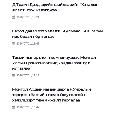
Д.Трамп Дээд шүүхийн шийдвэрийг "Хятадын
ялалт" гэж мэдэгджээ
2026/07/01, 15:21
Европ даяар хэт халалтын улмаас 1300 гаруй
нас баралт бүртгэгдэв
2026/07/01, 11:47
Тамхи импортлогч компаниудаас Монгол
Улсын Ерөнхийлөгчид хандан захидал
илгээлээ
2026/07/01, 11:12
Монгол Ардын намын дарга Н.Учралын
тэргүүлсэн Засгийн газар Оюутолгойн
хэлэлцээрт түүхэн амжилт гаргалаа
2026/07/01, 10:47