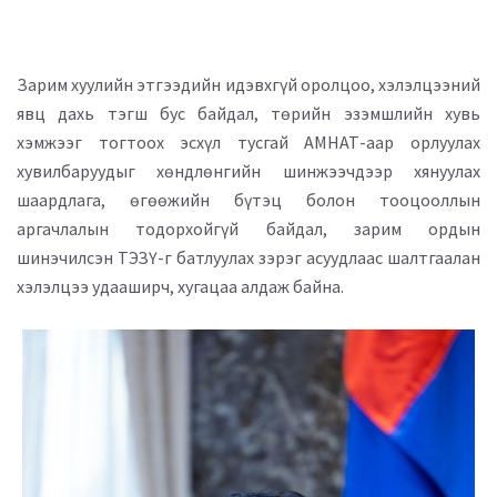
Зарим хуулийн этгээдийн идэвхгүй оролцоо, хэлэлцээний
явц дахь тэгш бус байдал, төрийн эзэмшлийн хувь
хэмжээг тогтоох эсхүл тусгай АМНАТ-аар орлуулах
хувилбаруудыг хөндлөнгийн шинжээчдээр хянуулах
шаардлага, өгөөжийн бүтэц болон тооцооллын
аргачлалын тодорхойгүй байдал, зарим ордын
шинэчилсэн ТЭЗҮ-г батлуулах зэрэг асуудлаас шалтгаалан
хэлэлцээ удааширч, хугацаа алдаж байна.