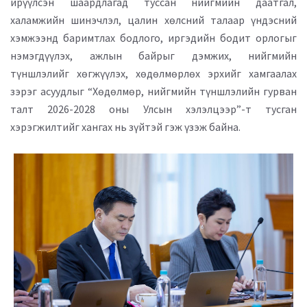
ирүүлсэн шаардлагад туссан нийгмийн даатгал,
халамжийн шинэчлэл, цалин хөлсний талаар үндэсний
хэмжээнд баримтлах бодлого, иргэдийн бодит орлогыг
нэмэгдүүлэх, ажлын байрыг дэмжих, нийгмийн
түншлэлийг хөгжүүлэх, хөдөлмөрлөх эрхийг хамгаалах
зэрэг асуудлыг “Хөдөлмөр, нийгмийн түншлэлийн гурван
талт 2026-2028 оны Улсын хэлэлцээр”-т тусган
хэрэгжилтийг хангах нь зүйтэй гэж үзэж байна.