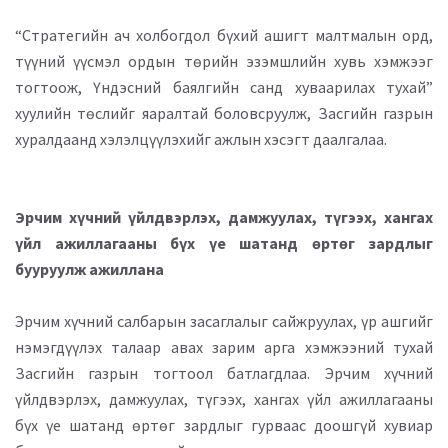
“Стратегийн ач холбогдол бүхий ашигт малтмалын орд,
түүний үүсмэл ордын төрийн эзэмшлийн хувь хэмжээг
тогтоож, Үндэсний баялгийн санд хуваарилах тухай”
хуулийн төслийг яаралтай боловсруулж, Засгийн газрын
хуралдаанд хэлэлцүүлэхийг ажлын хэсэгт даалгалаа.
Эрчим хүчний үйлдвэрлэх, дамжуулах, түгээх, хангах
үйл ажиллагааны бүх үе шатанд өртөг зардлыг
бууруулж ажиллана
Эрчим хүчний салбарын засаглалыг сайжруулах, үр ашгийг
нэмэгдүүлэх талаар авах зарим арга хэмжээний тухай
Засгийн газрын тогтоол батлагдлаа. Эрчим хүчний
үйлдвэрлэх, дамжуулах, түгээх, хангах үйл ажиллагааны
бүх үе шатанд өртөг зардлыг гурваас доошгүй хувиар