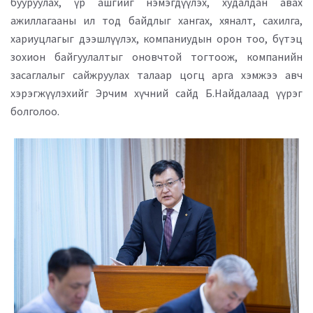
бууруулах, үр ашгийг нэмэгдүүлэх, худалдан авах
ажиллагааны ил тод байдлыг хангах, хяналт, сахилга,
хариуцлагыг дээшлүүлэх, компаниудын орон тоо, бүтэц
зохион байгуулалтыг оновчтой тогтоож, компанийн
засаглалыг сайжруулах талаар цогц арга хэмжээ авч
хэрэгжүүлэхийг Эрчим хүчний сайд Б.Найдалаад үүрэг
болголоо.