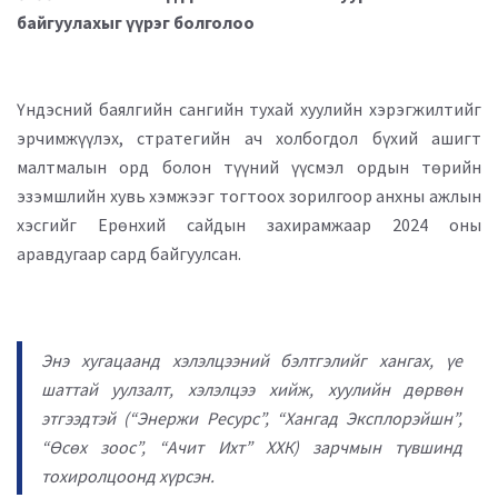
байгуулахыг үүрэг болголоо
Үндэсний баялгийн сангийн тухай хуулийн хэрэгжилтийг
эрчимжүүлэх, стратегийн ач холбогдол бүхий ашигт
малтмалын орд болон түүний үүсмэл ордын төрийн
эзэмшлийн хувь хэмжээг тогтоох зорилгоор анхны ажлын
хэсгийг Ерөнхий сайдын захирамжаар 2024 оны
аравдугаар сард байгуулсан.
Энэ хугацаанд хэлэлцээний бэлтгэлийг хангах, үе
шаттай уулзалт, хэлэлцээ хийж, хуулийн дөрвөн
этгээдтэй (“Энержи Ресурс”, “Хангад Эксплорэйшн”,
“Өсөх зоос”, “Ачит Ихт” ХХК) зарчмын түвшинд
тохиролцоонд хүрсэн.