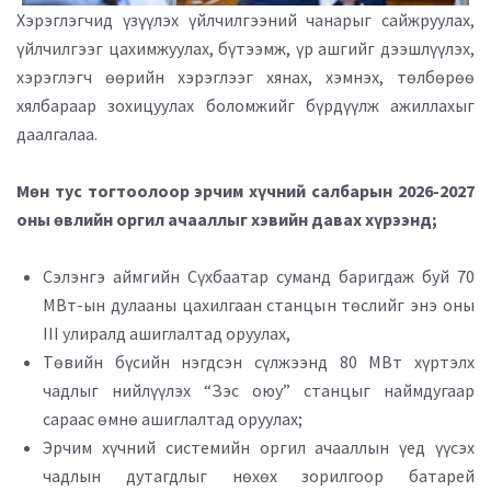
Хэрэглэгчид үзүүлэх үйлчилгээний чанарыг сайжруулах,
үйлчилгээг цахимжуулах, бүтээмж, үр ашгийг дээшлүүлэх,
хэрэглэгч өөрийн хэрэглээг хянах, хэмнэх, төлбөрөө
хялбараар зохицуулах боломжийг бүрдүүлж ажиллахыг
даалгалаа.
Мөн тус тогтоолоор эрчим хүчний салбарын 2026-2027
оны өвлийн оргил ачааллыг хэвийн давах хүрээнд;
Сэлэнгэ аймгийн Сүхбаатар суманд баригдаж буй 70
МВт-ын дулааны цахилгаан станцын төслийг энэ оны
III улиралд ашиглалтад оруулах,
Төвийн бүсийн нэгдсэн сүлжээнд 80 МВт хүртэлх
чадлыг нийлүүлэх “Зэс оюу” станцыг наймдугаар
сараас өмнө ашиглалтад оруулах;
Эрчим хүчний системийн оргил ачааллын үед үүсэх
чадлын дутагдлыг нөхөх зорилгоор батарей