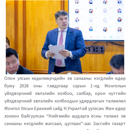
Олон улсын хөдөлмөрчдийн эв санааны нэгдлийн өдөр
буюу 2026 оны тавдугаар сарын 1-нд Монголын
үйлдвэрчний эвлэлийн холбоо, салбар, орон нутгийн
үйлдвэрчний эвлэлийн холбоодын удирдлагын төлөөлөл
Монгол Улсын Ерөнхий сайд Н.Учралтай уулзсан. Мөн өдөр
зохион байгуулсан “Нийгмийн шударга ёсны төлөөх эв
санааны нэгдлийн жагсаал, цуглаан”-аас Засгийн газарт