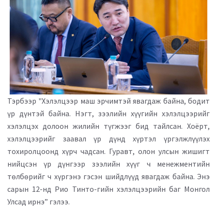
Тэрбээр "Хэлэлцээр маш эрчимтэй явагдаж байна, бодит
үр дүнтэй байна. Нэгт, зээлийн хүүгийн хэлэлцээрийг
хэлэлцэх долоон жилийн түгжээг бид тайлсан. Хоёрт,
хэлэлцээрийг заавал үр дүнд хүртэл үргэлжлүүлэх
тохиролцоонд хүрч чадсан. Гуравт, олон улсын жишигт
нийцсэн үр дүнгээр зээлийн хүүг ч менежментийн
төлбөрийг ч хүргэнэ гэсэн шийдлүүд явагдаж байна. Энэ
сарын 12-нд Рио Тинто-гийн хэлэлцээрийн баг Монгол
Улсад ирнэ” гэлээ.