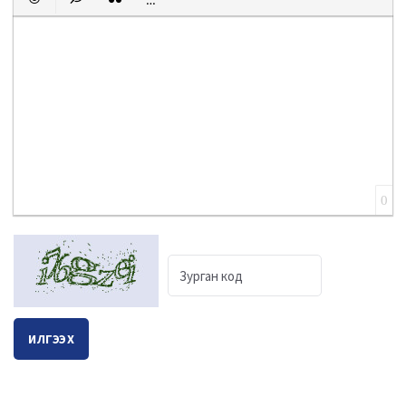
Emoticons
Insert hidden text
Insert Quote
Insert spoiler
0
ИЛГЭЭХ