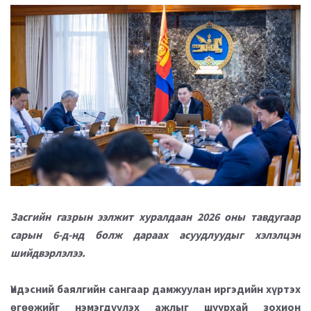
Засгийн газрын ээлжит хуралдаан 2026 оны тавдугаар
сарын 6-д-нд болж дараах асуудлуудыг хэлэлцэн
шийдвэрлэлээ.
Үндэсний баялгийн сангаар дамжуулан иргэдийн хүртэх
өгөөжийг нэмэгдүүлэх ажлыг шуурхай зохион