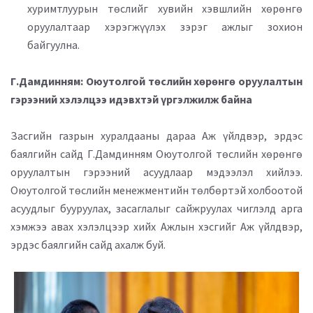
хуримтлуурын төслийг хувийн хэвшлийн хөрөнгө
оруулалтаар хэрэгжүүлэх зэрэг ажлыг зохион
байгуулна.
Г.Дамдинням: Оюутолгой төслийн хөрөнгө оруулалтын
гэрээний хэлэлцээ идэвхтэй үргэлжилж байна
Засгийн газрын хуралдааны дараа Аж үйлдвэр, эрдэс
баялгийн сайд Г.Дамдинням Оюутолгой төслийн хөрөнгө
оруулалтын гэрээний асуудлаар мэдээлэл хийлээ.
Оюутолгой төслийн менежментийн төлбөртэй холбоотой
асуудлыг бууруулах, засаглалыг сайжруулах чиглэлд арга
хэмжээ авах хэлэлцээр хийх Ажлын хэсгийг Аж үйлдвэр,
эрдэс баялгийн сайд ахалж буй.