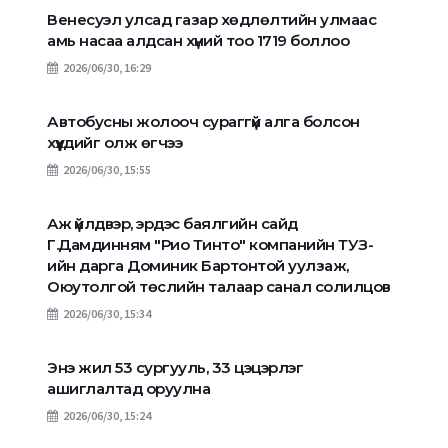
Венесуэл улсад газар хөдлөлтийн улмаас
амь насаа алдсан хүний тоо 1719 боллоо
2026/06/30, 16:29
Автобусны жолооч сураггүй алга болсон
хүүхдийг олж өгчээ
2026/06/30, 15:55
Аж үйлдвэр, эрдэс баялгийн сайд
Г.Дамдинням "Рио Тинто" компанийн ТУЗ-
ийн дарга Доминик Бартонтой уулзаж,
Оюутолгой төслийн талаар санал солилцов
2026/06/30, 15:34
Энэ жил 53 сургууль, 33 цэцэрлэг
ашиглалтад оруулна
2026/06/30, 15:24