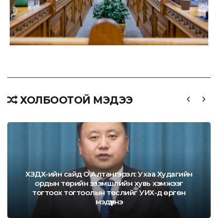
ХОЛБООТОЙ МЭДЭЭ
ХЗДХ-ийн сайд О.Алтангэрэл: Ухаа Худагийн
ордын төрийн эзэмшлийн хувь хэмжээг
тогтоох тогтоолын төслийг УИХ-д өргөн
мэдүүлнэ