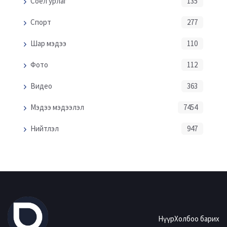
Соёл урлаг
135
Спорт
277
Шар мэдээ
110
Фото
112
Видео
363
Мэдээ мэдээлэл
7454
Нийтлэл
947
Нүүр
Холбоо барих