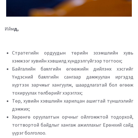
Ийм
д,
Стратегийн ордуудын төрийн эзэмшлийн хувь
хэмжээг хувийн хэвшилд хүндрэлгүйгээр тогтоох;
Байгалийн баялгийн өгөөжийн дийлэнх хэсгийг
Үндэсний баялгийн сангаар дамжуулан иргэдэд
хүртээх зарчмыг хангуулж, шаардлагатай бол өгөөж
тохируулах төлбөрийг хэрэглэх;
Төр, хувийн хэвшлийн харилцан ашигтай түншлэлийг
дэмжих;
Хөрөнгө оруулалтын орчныг ойлгомжтой тодорхой,
тогтвортой байдлыг хангаж ажиллахыг Ерөнхий сайд
үүрэг болголоо.