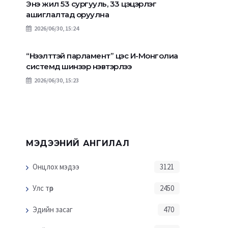
Энэ жил 53 сургууль, 33 цэцэрлэг
ашиглалтад оруулна
2026/06/30, 15:24
“Нээлттэй парламент” цэс И-Монголиа
системд шинээр нэвтэрлээ
2026/06/30, 15:23
МЭДЭЭНИЙ АНГИЛАЛ
Онцлох мэдээ
3121
Улс төр
2450
Эдийн засаг
470