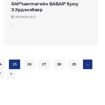
RAP*хамтлагийн BABAR* буюу
Э.Эрдэнэбаяр
2021/04/28, 10:13
...
4
25
26
27
28
29
...
7