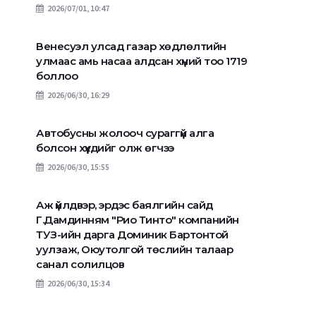
2026/07/01, 10:47
Венесуэл улсад газар хөдлөлтийн
улмаас амь насаа алдсан хүний тоо 1719
боллоо
2026/06/30, 16:29
Автобусны жолооч сураггүй алга
болсон хүүхдийг олж өгчээ
2026/06/30, 15:55
Аж үйлдвэр, эрдэс баялгийн сайд
Г.Дамдинням "Рио Тинто" компанийн
ТУЗ-ийн дарга Доминик Бартонтой
уулзаж, Оюутолгой төслийн талаар
санал солилцов
2026/06/30, 15:34