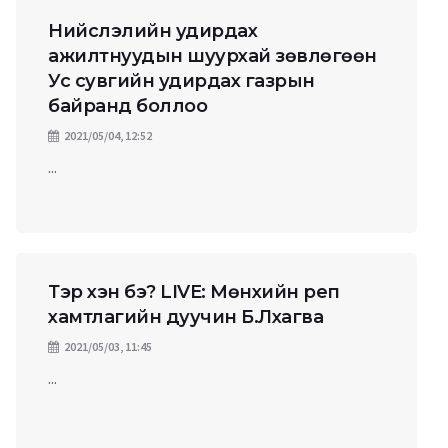
Нийслэлийн удирдах
ажилтнуудын шуурхай зөвлөгөөн
Ус сувгийн удирдах газрын
байранд боллоо
2021/05/04, 12:52
...
Тэр хэн бэ? LIVE: Мөнхийн реп
хамтлагийн дуучин Б.Лхагва
2021/05/03, 11:45
...