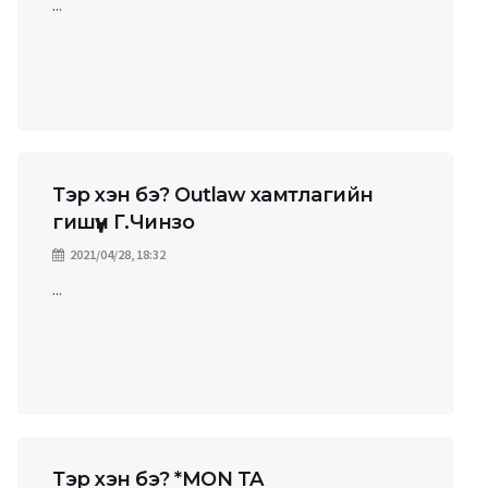
...
Тэр хэн бэ? Outlaw хамтлагийн
гишүүн Г.Чинзо
2021/04/28, 18:32
...
Тэр хэн бэ? *MON TA