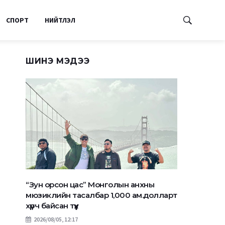
СПОРТ
НИЙТЛЭЛ
ШИНЭ МЭДЭЭ
“Зун орсон цас” Монголын анхны
мюзиклийн тасалбар 1,000 ам.долларт
хүрч байсан түүх
2026/08/05, 12:17