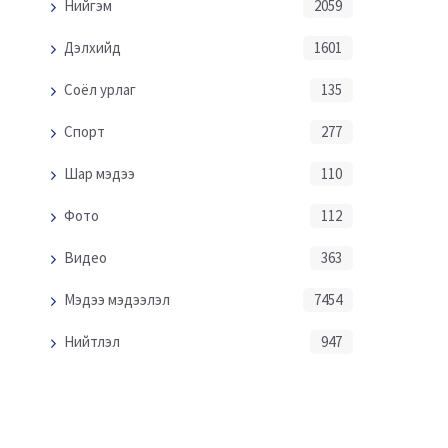
Нийгэм
2059
Дэлхийд
1601
Соёл урлаг
135
Спорт
277
Шар мэдээ
110
Фото
112
Видео
363
Мэдээ мэдээлэл
7454
Нийтлэл
947