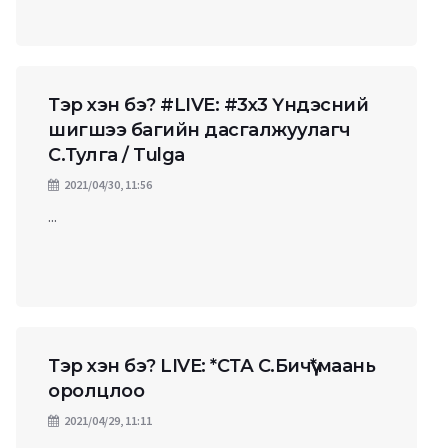
Тэр хэн бэ? #LIVE​: #3x3​ Үндэсний
шигшээ багийн дасгалжуулагч
С.Тулга / Tulga
2021/04/30, 11:56
...
Тэр хэн бэ? LIVE: *СТА С.Бичүү*маань
оролцлоо
2021/04/29, 11:11