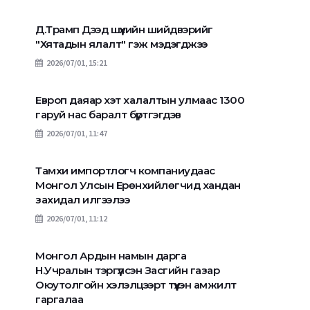
Д.Трамп Дээд шүүхийн шийдвэрийг
"Хятадын ялалт" гэж мэдэгджээ
2026/07/01, 15:21
Европ даяар хэт халалтын улмаас 1300
гаруй нас баралт бүртгэгдэв
2026/07/01, 11:47
Тамхи импортлогч компаниудаас
Монгол Улсын Ерөнхийлөгчид хандан
захидал илгээлээ
2026/07/01, 11:12
Монгол Ардын намын дарга
Н.Учралын тэргүүлсэн Засгийн газар
Оюутолгойн хэлэлцээрт түүхэн амжилт
гаргалаа