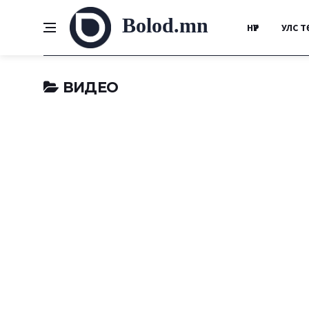
Bolod.mn
НҮҮР
УЛС Т
ВИДЕО