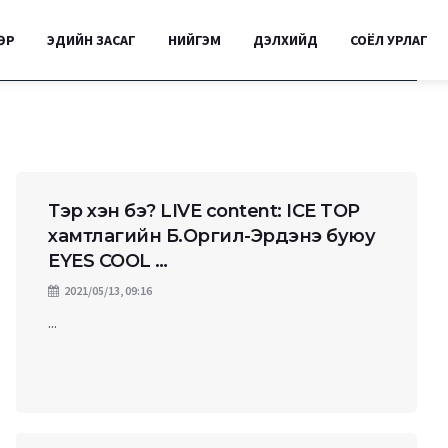
ӨР
ЭДИЙН ЗАСАГ
НИЙГЭМ
ДЭЛХИЙД
СОЁЛ УРЛАГ
Тэр хэн бэ? LIVE content: ICE TOP
хамтлагийн Б.Оргил-Эрдэнэ буюу
EYES COOL …
2021/05/13, 09:16
...